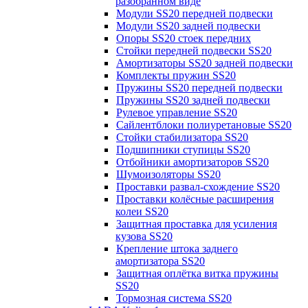
разобранном виде
Модули SS20 передней подвески
Модули SS20 задней подвески
Опоры SS20 стоек передних
Стойки передней подвески SS20
Амортизаторы SS20 задней подвески
Комплекты пружин SS20
Пружины SS20 передней подвески
Пружины SS20 задней подвески
Рулевое управление SS20
Сайлентблоки полиуретановые SS20
Стойки стабилизатора SS20
Подшипники ступицы SS20
Отбойники амортизаторов SS20
Шумоизоляторы SS20
Проставки развал-схождение SS20
Проставки колёсные расширения
колеи SS20
Защитная проставка для усиления
кузова SS20
Крепление штока заднего
амортизатора SS20
Защитная оплётка витка пружины
SS20
Тормозная система SS20