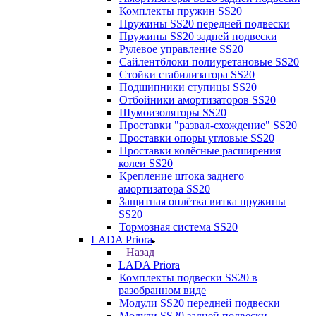
Комплекты пружин SS20
Пружины SS20 передней подвески
Пружины SS20 задней подвески
Рулевое управление SS20
Сайлентблоки полиуретановые SS20
Стойки стабилизатора SS20
Подшипники ступицы SS20
Отбойники амортизаторов SS20
Шумоизоляторы SS20
Проставки "развал-схождение" SS20
Проставки опоры угловые SS20
Проставки колёсные расширения
колеи SS20
Крепление штока заднего
амортизатора SS20
Защитная оплётка витка пружины
SS20
Тормозная система SS20
LADA Priora
Назад
LADA Priora
Комплекты подвески SS20 в
разобранном виде
Модули SS20 передней подвески
Модули SS20 задней подвески