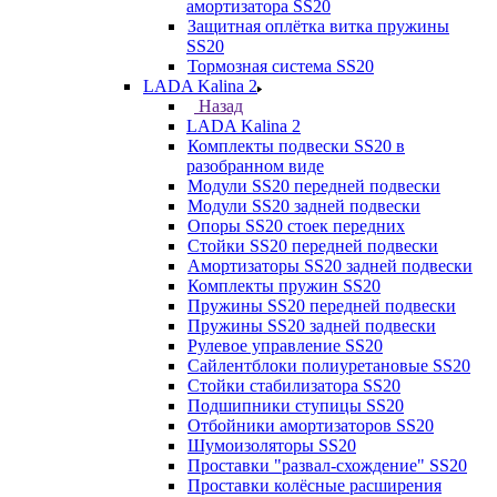
амортизатора SS20
Защитная оплётка витка пружины
SS20
Тормозная система SS20
LADA Kalina 2
Назад
LADA Kalina 2
Комплекты подвески SS20 в
разобранном виде
Модули SS20 передней подвески
Модули SS20 задней подвески
Опоры SS20 стоек передних
Стойки SS20 передней подвески
Амортизаторы SS20 задней подвески
Комплекты пружин SS20
Пружины SS20 передней подвески
Пружины SS20 задней подвески
Рулевое управление SS20
Сайлентблоки полиуретановые SS20
Стойки стабилизатора SS20
Подшипники ступицы SS20
Отбойники амортизаторов SS20
Шумоизоляторы SS20
Проставки "развал-схождение" SS20
Проставки колёсные расширения