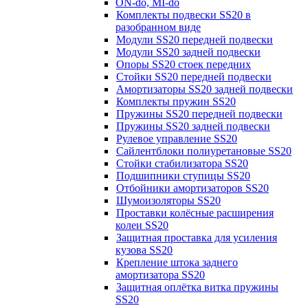
ON-do, MI-do
Комплекты подвески SS20 в
разобранном виде
Модули SS20 передней подвески
Модули SS20 задней подвески
Опоры SS20 стоек передних
Стойки SS20 передней подвески
Амортизаторы SS20 задней подвески
Комплекты пружин SS20
Пружины SS20 передней подвески
Пружины SS20 задней подвески
Рулевое управление SS20
Сайлентблоки полиуретановые SS20
Стойки стабилизатора SS20
Подшипники ступицы SS20
Отбойники амортизаторов SS20
Шумоизоляторы SS20
Проставки колёсные расширения
колеи SS20
Защитная проставка для усиления
кузова SS20
Крепление штока заднего
амортизатора SS20
Защитная оплётка витка пружины
SS20