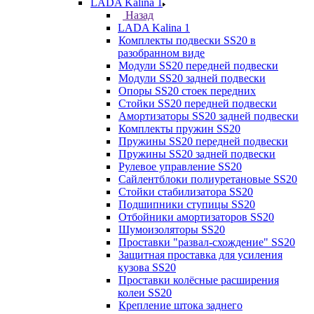
LADA Kalina 1
Назад
LADA Kalina 1
Комплекты подвески SS20 в
разобранном виде
Модули SS20 передней подвески
Модули SS20 задней подвески
Опоры SS20 стоек передних
Стойки SS20 передней подвески
Амортизаторы SS20 задней подвески
Комплекты пружин SS20
Пружины SS20 передней подвески
Пружины SS20 задней подвески
Рулевое управление SS20
Сайлентблоки полиуретановые SS20
Стойки стабилизатора SS20
Подшипники ступицы SS20
Отбойники амортизаторов SS20
Шумоизоляторы SS20
Проставки "развал-схождение" SS20
Защитная проставка для усиления
кузова SS20
Проставки колёсные расширения
колеи SS20
Крепление штока заднего