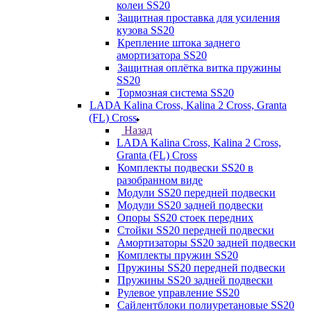
колеи SS20
Защитная проставка для усиления
кузова SS20
Крепление штока заднего
амортизатора SS20
Защитная оплётка витка пружины
SS20
Тормозная система SS20
LADA Kalina Cross, Kalina 2 Cross, Granta
(FL) Cross
Назад
LADA Kalina Cross, Kalina 2 Cross,
Granta (FL) Cross
Комплекты подвески SS20 в
разобранном виде
Модули SS20 передней подвески
Модули SS20 задней подвески
Опоры SS20 стоек передних
Стойки SS20 передней подвески
Амортизаторы SS20 задней подвески
Комплекты пружин SS20
Пружины SS20 передней подвески
Пружины SS20 задней подвески
Рулевое управление SS20
Сайлентблоки полиуретановые SS20