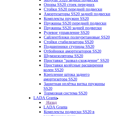
Опоры SS20 стоек передних
Стойки SS20 передней подвески
Амортизаторы SS20 задней подвески
Комплекты пружин SS20
Пружины SS20 передней подвески
Пружины SS20 задней подвески
Рулевое управление SS20
Сайлентблоки полиуретановые SS20
Стойки стабилизатора SS20
Подшипники ступицы SS20
Отбойники амортизаторов SS20
Шумоизоляторы SS20
Проставки "развал-схождение" SS20
Проставки колёсные расширения
колеи SS20
Крепление штока заднего
амортизатора SS20
Защитная оплётка витка пружины
SS20
Тормозная система SS20
LADA Granta
Назад
LADA Granta
Комплекты подвески SS20 в