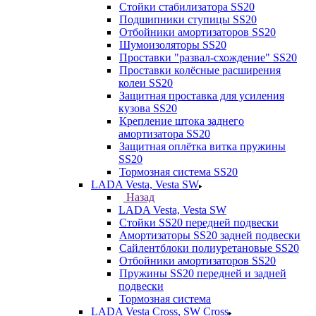
Стойки стабилизатора SS20
Подшипники ступицы SS20
Отбойники амортизаторов SS20
Шумоизоляторы SS20
Проставки "развал-схождение" SS20
Проставки колёсные расширения
колеи SS20
Защитная проставка для усиления
кузова SS20
Крепление штока заднего
амортизатора SS20
Защитная оплётка витка пружины
SS20
Тормозная система SS20
LADA Vesta, Vesta SW
Назад
LADA Vesta, Vesta SW
Стойки SS20 передней подвески
Амортизаторы SS20 задней подвески
Сайлентблоки полиуретановые SS20
Отбойники амортизаторов SS20
Пружины SS20 передней и задней
подвески
Тормозная система
LADA Vesta Cross, SW Cross