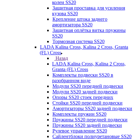
колеи SS20
Защитная проставка для усиления
кузова SS20
Крепление штока заднего
амортизатора SS20
Защитная оплётка витка пружины
SS20
Тормозная система SS20
LADA Kalina Cross, Kalina 2 Cross, Granta
(FL) Cross
Назад
LADA Kalina Cross, Kalina 2 Cross,
Granta (FL) Cross
Комплекты подвески SS20 в
разобранном виде
Модули SS20 передней подвески
Модули SS20 задней подвески
Опоры SS20 стоек передних
Стойки SS20 передней подвески
Амортизаторы SS20 задней подвески
Комплекты пружин SS20
Пружины SS20 передней подвески
Пружины SS20 задней подвески
Рулевое управление SS20
Сайлентблоки полиуретановые SS20