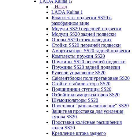
LADA Kalina 1
Назад
LADA Kalina 1
Комплекты подвески SS20 в
разобранном виде
Модули SS20 передней подвески
Модули SS20 задней подвески
Опоры SS20 стоек передних
Стойки SS20 передней подвески
Амортизаторы SS20 задней подвески
Комплекты пружин SS20
Пружины SS20 передней подвески
Пружины SS20 задней подвески
Рулевое управление SS20
Сайлентблоки полиуретановые SS20
Стойки стабилизатора SS20
Подшипники ступицы SS20
Отбойники амортизаторов SS20
Шумоизоляторы SS20
Проставки "развал-схождение" SS20
Защитная проставка для усиления
кузова SS20
Проставки колёсные расширения
колеи SS20
Крепление штока заднего