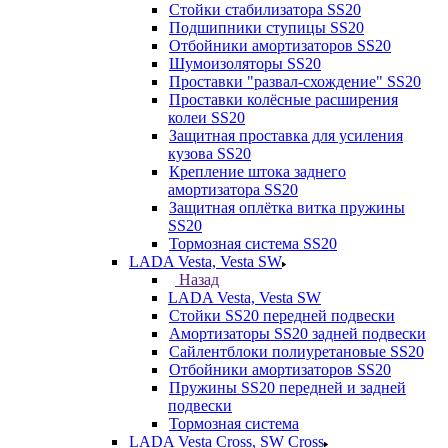
Стойки стабилизатора SS20
Подшипники ступицы SS20
Отбойники амортизаторов SS20
Шумоизоляторы SS20
Проставки "развал-схождение" SS20
Проставки колёсные расширения
колеи SS20
Защитная проставка для усиления
кузова SS20
Крепление штока заднего
амортизатора SS20
Защитная оплётка витка пружины
SS20
Тормозная система SS20
LADA Vesta, Vesta SW
Назад
LADA Vesta, Vesta SW
Стойки SS20 передней подвески
Амортизаторы SS20 задней подвески
Сайлентблоки полиуретановые SS20
Отбойники амортизаторов SS20
Пружины SS20 передней и задней
подвески
Тормозная система
LADA Vesta Cross, SW Cross