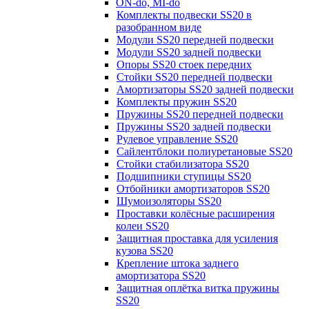
ON-do, MI-do
Комплекты подвески SS20 в
разобранном виде
Модули SS20 передней подвески
Модули SS20 задней подвески
Опоры SS20 стоек передних
Стойки SS20 передней подвески
Амортизаторы SS20 задней подвески
Комплекты пружин SS20
Пружины SS20 передней подвески
Пружины SS20 задней подвески
Рулевое управление SS20
Сайлентблоки полиуретановые SS20
Стойки стабилизатора SS20
Подшипники ступицы SS20
Отбойники амортизаторов SS20
Шумоизоляторы SS20
Проставки колёсные расширения
колеи SS20
Защитная проставка для усиления
кузова SS20
Крепление штока заднего
амортизатора SS20
Защитная оплётка витка пружины
SS20