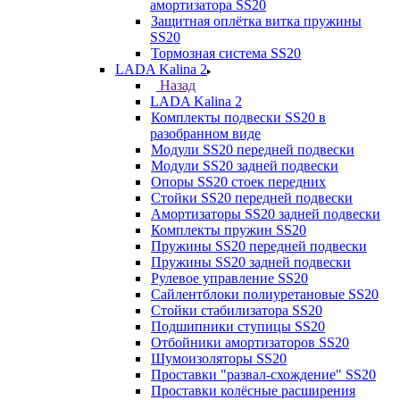
амортизатора SS20
Защитная оплётка витка пружины
SS20
Тормозная система SS20
LADA Kalina 2
Назад
LADA Kalina 2
Комплекты подвески SS20 в
разобранном виде
Модули SS20 передней подвески
Модули SS20 задней подвески
Опоры SS20 стоек передних
Стойки SS20 передней подвески
Амортизаторы SS20 задней подвески
Комплекты пружин SS20
Пружины SS20 передней подвески
Пружины SS20 задней подвески
Рулевое управление SS20
Сайлентблоки полиуретановые SS20
Стойки стабилизатора SS20
Подшипники ступицы SS20
Отбойники амортизаторов SS20
Шумоизоляторы SS20
Проставки "развал-схождение" SS20
Проставки колёсные расширения