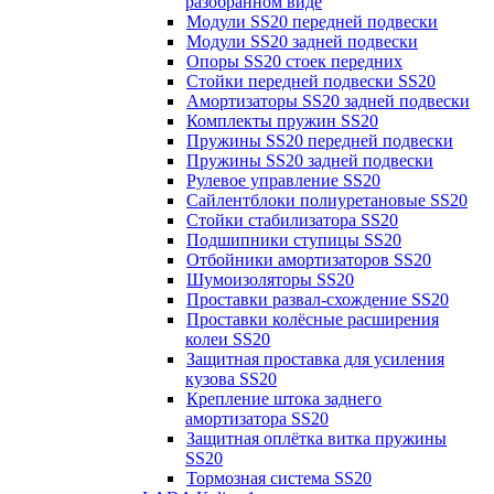
разобранном виде
Модули SS20 передней подвески
Модули SS20 задней подвески
Опоры SS20 стоек передних
Стойки передней подвески SS20
Амортизаторы SS20 задней подвески
Комплекты пружин SS20
Пружины SS20 передней подвески
Пружины SS20 задней подвески
Рулевое управление SS20
Сайлентблоки полиуретановые SS20
Стойки стабилизатора SS20
Подшипники ступицы SS20
Отбойники амортизаторов SS20
Шумоизоляторы SS20
Проставки развал-схождение SS20
Проставки колёсные расширения
колеи SS20
Защитная проставка для усиления
кузова SS20
Крепление штока заднего
амортизатора SS20
Защитная оплётка витка пружины
SS20
Тормозная система SS20