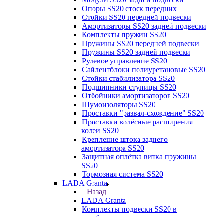
Опоры SS20 стоек передних
Стойки SS20 передней подвески
Амортизаторы SS20 задней подвески
Комплекты пружин SS20
Пружины SS20 передней подвески
Пружины SS20 задней подвески
Рулевое управление SS20
Сайлентблоки полиуретановые SS20
Стойки стабилизатора SS20
Подшипники ступицы SS20
Отбойники амортизаторов SS20
Шумоизоляторы SS20
Проставки "развал-схождение" SS20
Проставки колёсные расширения
колеи SS20
Крепление штока заднего
амортизатора SS20
Защитная оплётка витка пружины
SS20
Тормозная система SS20
LADA Granta
Назад
LADA Granta
Комплекты подвески SS20 в