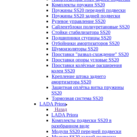
Комплекты пружин SS20
Пружины SS20 передней подвески
Пружины SS20 задней подвески
Рулевое управление SS20
Сайлентблоки полиуретановые SS20
Стойки стабилизатора SS20
Подшипники ступицы SS20
Отбойники амортизаторов SS20
Шумоизоляторы SS20
Проставки "развал-схождение" SS20
Проставки опоры угловые SS20
Проставки колёсные расширения
колеи SS20
Крепление штока заднего
амортизатора SS20
Защитная оплётка витка пружины
SS20
Тормозная система SS20
LADA Priora
Назад
LADA Priora
Комплекты подвески SS20 в
разобранном виде
Модули SS20 передней подвески
Модули SS20 задней подвески