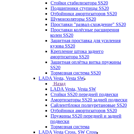
Стойки стабилизатора SS20
Подшипники ступицы SS20
Отбойники амортизаторов SS20
Шумоизоляторы SS20
Проставки "развал-схождение" SS20
Проставки колёсные расширения
колеи SS20
Защитная проставка для усиления
кузова SS20
Крепление штока заднего
амортизатора SS20
Защитная оплётка витка пружины
SS20
Тормозная система SS20
LADA Vesta, Vesta SW
Назад
LADA Vesta, Vesta SW
Стойки SS20 передней подвески
Амортизаторы SS20 задней подвески
Сайлентблоки полиуретановые SS20
Отбойники амортизаторов SS20
Пружины SS20 передней и задней
подвески
Тормозная система
LADA Vesta Cross, SW Cross