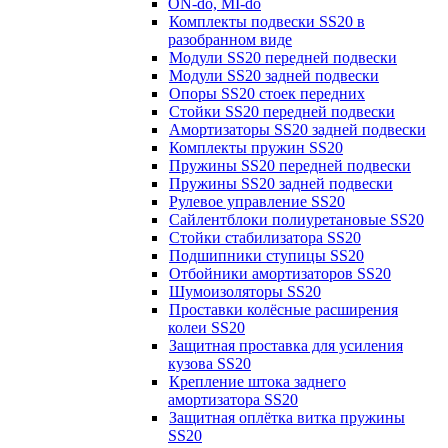
ON-do, MI-do
Комплекты подвески SS20 в
разобранном виде
Модули SS20 передней подвески
Модули SS20 задней подвески
Опоры SS20 стоек передних
Стойки SS20 передней подвески
Амортизаторы SS20 задней подвески
Комплекты пружин SS20
Пружины SS20 передней подвески
Пружины SS20 задней подвески
Рулевое управление SS20
Сайлентблоки полиуретановые SS20
Стойки стабилизатора SS20
Подшипники ступицы SS20
Отбойники амортизаторов SS20
Шумоизоляторы SS20
Проставки колёсные расширения
колеи SS20
Защитная проставка для усиления
кузова SS20
Крепление штока заднего
амортизатора SS20
Защитная оплётка витка пружины
SS20