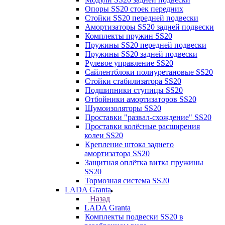
Опоры SS20 стоек передних
Стойки SS20 передней подвески
Амортизаторы SS20 задней подвески
Комплекты пружин SS20
Пружины SS20 передней подвески
Пружины SS20 задней подвески
Рулевое управление SS20
Сайлентблоки полиуретановые SS20
Стойки стабилизатора SS20
Подшипники ступицы SS20
Отбойники амортизаторов SS20
Шумоизоляторы SS20
Проставки "развал-схождение" SS20
Проставки колёсные расширения
колеи SS20
Крепление штока заднего
амортизатора SS20
Защитная оплётка витка пружины
SS20
Тормозная система SS20
LADA Granta
Назад
LADA Granta
Комплекты подвески SS20 в