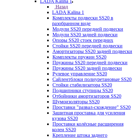
LADA Kalina 1
Назад
LADA Kalina 1
Комплекты подвески SS20 в
разобранном виде
Модули SS20 передней подвески
Модули SS20 задней подвески
Опоры SS20 стоек передних
Стойки SS20 передней подвески
Амортизаторы SS20 задней подвески
Комплекты пружин SS20
Пружины SS20 передней подвески
Пружины SS20 задней подвески
Рулевое управление SS20
Сайлентблоки полиуретановые SS20
Стойки стабилизатора SS20
Подшипники ступицы SS20
Отбойники амортизаторов SS20
Шумоизоляторы SS20
Проставки "развал-схождение" SS20
Защитная проставка для усиления
кузова SS20
Проставки колёсные расширения
колеи SS20
Крепление штока заднего