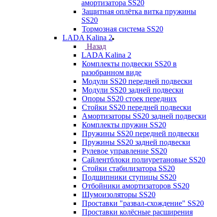
амортизатора SS20
Защитная оплётка витка пружины
SS20
Тормозная система SS20
LADA Kalina 2
Назад
LADA Kalina 2
Комплекты подвески SS20 в
разобранном виде
Модули SS20 передней подвески
Модули SS20 задней подвески
Опоры SS20 стоек передних
Стойки SS20 передней подвески
Амортизаторы SS20 задней подвески
Комплекты пружин SS20
Пружины SS20 передней подвески
Пружины SS20 задней подвески
Рулевое управление SS20
Сайлентблоки полиуретановые SS20
Стойки стабилизатора SS20
Подшипники ступицы SS20
Отбойники амортизаторов SS20
Шумоизоляторы SS20
Проставки "развал-схождение" SS20
Проставки колёсные расширения