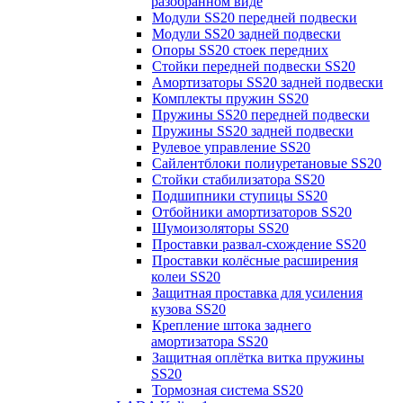
разобранном виде
Модули SS20 передней подвески
Модули SS20 задней подвески
Опоры SS20 стоек передних
Стойки передней подвески SS20
Амортизаторы SS20 задней подвески
Комплекты пружин SS20
Пружины SS20 передней подвески
Пружины SS20 задней подвески
Рулевое управление SS20
Сайлентблоки полиуретановые SS20
Стойки стабилизатора SS20
Подшипники ступицы SS20
Отбойники амортизаторов SS20
Шумоизоляторы SS20
Проставки развал-схождение SS20
Проставки колёсные расширения
колеи SS20
Защитная проставка для усиления
кузова SS20
Крепление штока заднего
амортизатора SS20
Защитная оплётка витка пружины
SS20
Тормозная система SS20