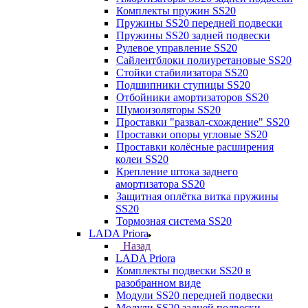
Комплекты пружин SS20
Пружины SS20 передней подвески
Пружины SS20 задней подвески
Рулевое управление SS20
Сайлентблоки полиуретановые SS20
Стойки стабилизатора SS20
Подшипники ступицы SS20
Отбойники амортизаторов SS20
Шумоизоляторы SS20
Проставки "развал-схождение" SS20
Проставки опоры угловые SS20
Проставки колёсные расширения
колеи SS20
Крепление штока заднего
амортизатора SS20
Защитная оплётка витка пружины
SS20
Тормозная система SS20
LADA Priora
Назад
LADA Priora
Комплекты подвески SS20 в
разобранном виде
Модули SS20 передней подвески
Модули SS20 задней подвески