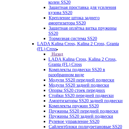
колеи SS20
Защитная проставка для усиления
кузова SS20
Крепление штока заднего
амортизатора SS20
Защитная оплётка витка пружины
SS20
Тормозная система SS20
LADA Kalina Cross, Kalina 2 Cross, Granta
(FL) Cross
Назад
LADA Kalina Cross, Kalina 2 Cross,
Granta (FL) Cross
Комплекты подвески SS20 в
разобранном виде
Модули SS20 передней подвески
Модули SS20 задней подвески
Опоры SS20 стоек передних
Стойки SS20 передней подвески
Амортизаторы SS20 задней подвески
Комплекты пружин SS20
Пружины SS20 передней подвески
Пружины SS20 задней подвески
Рулевое управление SS20
Сайлентблоки полиуретановые SS20