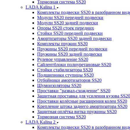
Тормозная система SS20
LADA Kalina 1
Комплекты подвески SS20 в разобранном вид
Модули SS20 передней подвески
Модули SS20 задней подвески
Опоры SS20 стоек передних
Стойки SS20 передней подвески
Амортизаторы SS20 задней подвески
Комплекты пружин SS20
Пружины SS20 передней подвески
Пружины SS20 задней подвески
Рулевое управление SS20
Сайлентблоки полиуретановые SS20
Стойки стабилизатора SS20
Подшипники ступицы SS20
Отбойники амортизаторов SS20
Шумоизоляторы SS20
Проставки "развал-схождение" SS20
Защитная проставка для усиления кузова SS2
Проставки колёсные расширения колеи SS20
Крепление штока заднего амортизатора SS20
Защитная оплётка витка пружины SS20
Тормозная система SS20
LADA Kalina 2
Комплекты подвески SS20 в разобранном вид