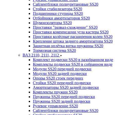
Сайлентблоки полиуретановые SS20
Стойки стабилизатора SS20
Подшипники ступицы SS20
Отбойники амортизаторов SS20
Шумоизоляторы SS20
Проставки "развал-схождение" SS20
Проставки компенсации угла кастера SS20
Проставки колёсные расширения колеи SS20
Крепление штока заднего амортизатора SS20
Защитная оплётка витка пружины SS20
Тормозная система SS20
ВАЗ 2110, 2111, 2112
Комплект подвески SS20 в разобранном виде
Комплекты подвески SS20 в собранном виде
Модули SS20 передней подвески
Модули SS20 задней подвески
Опоры SS20 стоек передних
Стойки SS20 передней подвески
Амортизаторы SS20 задней подвески
Комплекты пружин SS20
Пружины SS20 передней подвески
Пружины SS20 задней подвески
Рулевое управление SS20
Сайлентблоки полиуретановые SS20