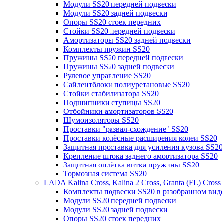
Модули SS20 передней подвески
Модули SS20 задней подвески
Опоры SS20 стоек передних
Стойки SS20 передней подвески
Амортизаторы SS20 задней подвески
Комплекты пружин SS20
Пружины SS20 передней подвески
Пружины SS20 задней подвески
Рулевое управление SS20
Сайлентблоки полиуретановые SS20
Стойки стабилизатора SS20
Подшипники ступицы SS20
Отбойники амортизаторов SS20
Шумоизоляторы SS20
Проставки "развал-схождение" SS20
Проставки колёсные расширения колеи SS20
Защитная проставка для усиления кузова SS2
Крепление штока заднего амортизатора SS20
Защитная оплётка витка пружины SS20
Тормозная система SS20
LADA Kalina Cross, Kalina 2 Cross, Granta (FL) Cros
Комплекты подвески SS20 в разобранном вид
Модули SS20 передней подвески
Модули SS20 задней подвески
Опоры SS20 стоек передних