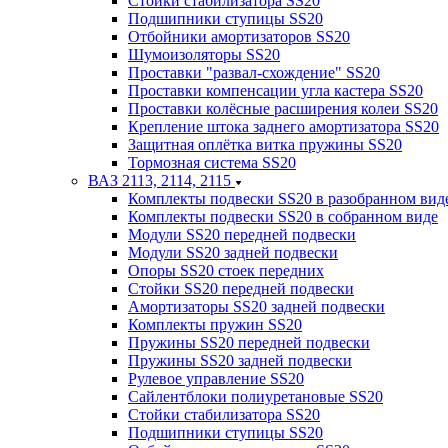
Стойки стабилизатора SS20
Подшипники ступицы SS20
Отбойники амортизаторов SS20
Шумоизоляторы SS20
Проставки "развал-схождение" SS20
Проставки компенсации угла кастера SS20
Проставки колёсные расширения колеи SS20
Крепление штока заднего амортизатора SS20
Защитная оплётка витка пружины SS20
Тормозная система SS20
ВАЗ 2113, 2114, 2115
Комплекты подвески SS20 в разобранном вид
Комплекты подвески SS20 в собранном виде
Модули SS20 передней подвески
Модули SS20 задней подвески
Опоры SS20 стоек передних
Стойки SS20 передней подвески
Амортизаторы SS20 задней подвески
Комплекты пружин SS20
Пружины SS20 передней подвески
Пружины SS20 задней подвески
Рулевое управление SS20
Сайлентблоки полиуретановые SS20
Стойки стабилизатора SS20
Подшипники ступицы SS20