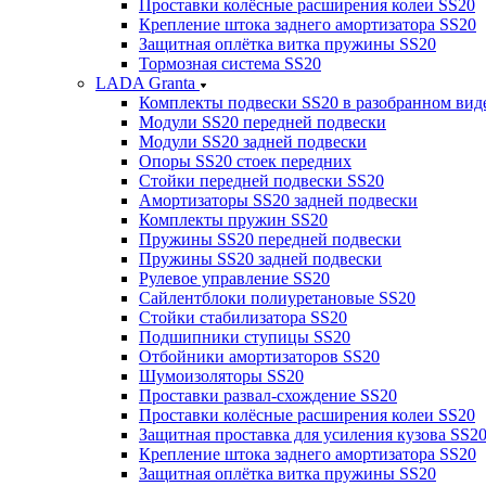
Проставки колёсные расширения колеи SS20
Крепление штока заднего амортизатора SS20
Защитная оплётка витка пружины SS20
Тормозная система SS20
LADA Granta
Комплекты подвески SS20 в разобранном вид
Модули SS20 передней подвески
Модули SS20 задней подвески
Опоры SS20 стоек передних
Стойки передней подвески SS20
Амортизаторы SS20 задней подвески
Комплекты пружин SS20
Пружины SS20 передней подвески
Пружины SS20 задней подвески
Рулевое управление SS20
Сайлентблоки полиуретановые SS20
Стойки стабилизатора SS20
Подшипники ступицы SS20
Отбойники амортизаторов SS20
Шумоизоляторы SS20
Проставки развал-схождение SS20
Проставки колёсные расширения колеи SS20
Защитная проставка для усиления кузова SS2
Крепление штока заднего амортизатора SS20
Защитная оплётка витка пружины SS20