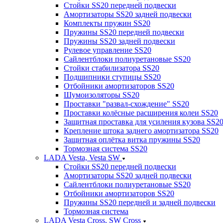
Стойки SS20 передней подвески
Амортизаторы SS20 задней подвески
Комплекты пружин SS20
Пружины SS20 передней подвески
Пружины SS20 задней подвески
Рулевое управление SS20
Сайлентблоки полиуретановые SS20
Стойки стабилизатора SS20
Подшипники ступицы SS20
Отбойники амортизаторов SS20
Шумоизоляторы SS20
Проставки "развал-схождение" SS20
Проставки колёсные расширения колеи SS20
Защитная проставка для усиления кузова SS2
Крепление штока заднего амортизатора SS20
Защитная оплётка витка пружины SS20
Тормозная система SS20
LADA Vesta, Vesta SW
Стойки SS20 передней подвески
Амортизаторы SS20 задней подвески
Сайлентблоки полиуретановые SS20
Отбойники амортизаторов SS20
Пружины SS20 передней и задней подвески
Тормозная система
LADA Vesta Cross, SW Cross