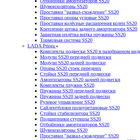
Отбойники амортизаторов SS20
Шумоизоляторы SS20
Проставки "развал-схождение" SS20
Проставки опоры угловые SS20
Проставки колёсные расширения колеи SS20
Крепление штока заднего амортизатора SS20
Защитная оплётка витка пружины SS20
Тормозная система SS20
LADA Priora
Комплекты подвески SS20 в разобранном вид
Модули SS20 передней подвески
Модули SS20 задней подвески
Опоры SS20 стоек передних
Стойки SS20 передней подвески
Амортизаторы SS20 задней подвески
Комплекты пружин SS20
Пружины SS20 передней подвески
Пружины SS20 задней подвески
Рулевое управление SS20
Сайлентблоки полиуретановые SS20
Стойки стабилизатора SS20
Подшипники ступицы SS20
Отбойники амортизаторов SS20
Шумоизоляторы SS20
Проставки "развал-схождение" SS20