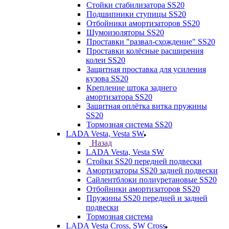
Стойки стабилизатора SS20
Подшипники ступицы SS20
Отбойники амортизаторов SS20
Шумоизоляторы SS20
Проставки "развал-схождение" SS20
Проставки колёсные расширения
колеи SS20
Защитная проставка для усиления
кузова SS20
Крепление штока заднего
амортизатора SS20
Защитная оплётка витка пружины
SS20
Тормозная система SS20
LADA Vesta, Vesta SW
Назад
LADA Vesta, Vesta SW
Стойки SS20 передней подвески
Амортизаторы SS20 задней подвески
Сайлентблоки полиуретановые SS20
Отбойники амортизаторов SS20
Пружины SS20 передней и задней
подвески
Тормозная система
LADA Vesta Cross, SW Cross