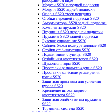
разобранном виде
Модули SS20 передней подвески
Модули SS20 задней подвески
Опоры SS20 стоек передних
Стойки передней подвески SS20
Амортизаторы SS20 задней подвески
Комплекты пружин SS20
Пружины SS20 передней подвески
Пружины SS20 задней подвески
Рулевое управление SS20
Сайлентблоки полиуретановые SS20
Стойки стабилизатора SS20
Подшипники ступицы SS20
Отбойники амортизаторов SS20
Шумоизоляторы SS20
Проставки развал-схождение SS20
Проставки колёсные расширения
колеи SS20
Защитная проставка для усиления
кузова SS20
Крепление штока заднего
амортизатора SS20
Защитная оплётка витка пружины
SS20
Тормозная система SS20