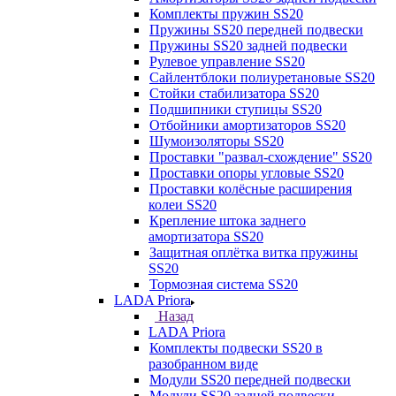
Комплекты пружин SS20
Пружины SS20 передней подвески
Пружины SS20 задней подвески
Рулевое управление SS20
Сайлентблоки полиуретановые SS20
Стойки стабилизатора SS20
Подшипники ступицы SS20
Отбойники амортизаторов SS20
Шумоизоляторы SS20
Проставки "развал-схождение" SS20
Проставки опоры угловые SS20
Проставки колёсные расширения
колеи SS20
Крепление штока заднего
амортизатора SS20
Защитная оплётка витка пружины
SS20
Тормозная система SS20
LADA Priora
Назад
LADA Priora
Комплекты подвески SS20 в
разобранном виде
Модули SS20 передней подвески
Модули SS20 задней подвески