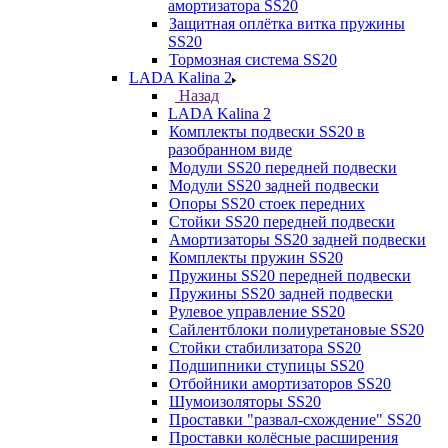
амортизатора SS20
Защитная оплётка витка пружины
SS20
Тормозная система SS20
LADA Kalina 2
Назад
LADA Kalina 2
Комплекты подвески SS20 в
разобранном виде
Модули SS20 передней подвески
Модули SS20 задней подвески
Опоры SS20 стоек передних
Стойки SS20 передней подвески
Амортизаторы SS20 задней подвески
Комплекты пружин SS20
Пружины SS20 передней подвески
Пружины SS20 задней подвески
Рулевое управление SS20
Сайлентблоки полиуретановые SS20
Стойки стабилизатора SS20
Подшипники ступицы SS20
Отбойники амортизаторов SS20
Шумоизоляторы SS20
Проставки "развал-схождение" SS20
Проставки колёсные расширения