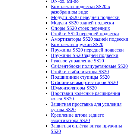
ON-do, MI-do
Комплекты подвески SS20 в
разобранном виде
Модули SS20 передней подвески
Модули SS20 задней подвески
Опоры SS20 стоек передних
Стойки SS20 передней подвески
Амортизаторы SS20 задней подвески
Комплекты пружин SS20
Пружины SS20 передней подвески
Пружины SS20 задней подвески
Рулевое управление SS20
Сайлентблоки полиуретановые SS20
Стойки стабилизатора SS20
Подшипники ступицы SS20
Отбойники амортизаторов SS20
Шумоизоляторы SS20
Проставки колёсные расширения
колеи SS20
Защитная проставка для усиления
кузова SS20
Крепление штока заднего
амортизатора SS20
Защитная оплётка витка пружины
SS20