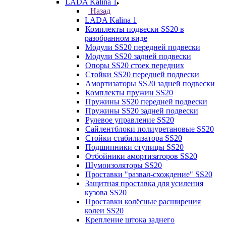
LADA Kalina 1
Назад
LADA Kalina 1
Комплекты подвески SS20 в
разобранном виде
Модули SS20 передней подвески
Модули SS20 задней подвески
Опоры SS20 стоек передних
Стойки SS20 передней подвески
Амортизаторы SS20 задней подвески
Комплекты пружин SS20
Пружины SS20 передней подвески
Пружины SS20 задней подвески
Рулевое управление SS20
Сайлентблоки полиуретановые SS20
Стойки стабилизатора SS20
Подшипники ступицы SS20
Отбойники амортизаторов SS20
Шумоизоляторы SS20
Проставки "развал-схождение" SS20
Защитная проставка для усиления
кузова SS20
Проставки колёсные расширения
колеи SS20
Крепление штока заднего