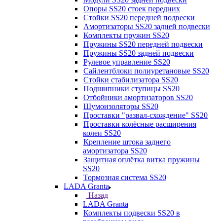
Опоры SS20 стоек передних
Стойки SS20 передней подвески
Амортизаторы SS20 задней подвески
Комплекты пружин SS20
Пружины SS20 передней подвески
Пружины SS20 задней подвески
Рулевое управление SS20
Сайлентблоки полиуретановые SS20
Стойки стабилизатора SS20
Подшипники ступицы SS20
Отбойники амортизаторов SS20
Шумоизоляторы SS20
Проставки "развал-схождение" SS20
Проставки колёсные расширения
колеи SS20
Крепление штока заднего
амортизатора SS20
Защитная оплётка витка пружины
SS20
Тормозная система SS20
LADA Granta
Назад
LADA Granta
Комплекты подвески SS20 в