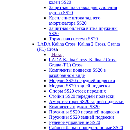
колеи SS20
Защитная проставка для усиления
кузова SS20
Крепление штока заднего
амортизатора SS20
Защитная оплётка витка пружины
SS20
Тормозная система SS20
LADA Kalina Cross, Kalina 2 Cross, Granta
(FL) Cross
Назад
LADA Kalina Cross, Kalina 2 Cross,
Granta (FL) Cross
Комплекты подвески SS20 в
разобранном виде
Модули SS20 передней подвески
Модули SS20 задней подвески
Опоры SS20 стоек передних
Стойки SS20 передней подвески
Амортизаторы SS20 задней подвески
Комплекты пружин SS20
Пружины SS20 передней подвески
Пружины SS20 задней подвески
Рулевое управление SS20
Сайлентблоки полиуретановые SS20