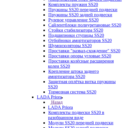
Комплекты пружин SS20
Пружины SS20 передней подвески
Пружины SS20 задней подвески
Рулевое управление SS20
Сайлентблоки полиуретановые SS20
Стойки стабилизатора SS20
Подшипники ступицы SS20
Отбойники амортизаторов SS20
Шумоизоляторы SS20
Проставки "развал-схождение" SS20
Проставки опоры угловые SS20
Проставки колёсные расширения
колеи SS20
Крепление штока заднего
амортизатора SS20
Защитная оплётка витка пружины
SS20
Тормозная система SS20
LADA Priora
Назад
LADA Priora
Комплекты подвески SS20 в
разобранном виде
Модули SS20 передней подвески
Модули SS20 задней подвески