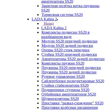
амортизатора SS20
Защитная оплётка витка пружины
SS20
Тормозная система SS20
LADA Kalina 2
Назад
LADA Kalina 2
Комплекты подвески SS20 в
разобранном виде
Модули SS20 передней подвески
Модули SS20 задней подвески
Опоры SS20 стоек передних
Стойки SS20 передней подвески
Амортизаторы SS20 задней подвески
Комплекты пружин SS20
Пружины SS20 передней подвески
Пружины SS20 задней подвески
Рулевое управление SS20
Сайлентблоки полиуретановые SS20
Стойки стабилизатора SS20
Подшипники ступицы SS20
Отбойники амортизаторов SS20
Шумоизоляторы SS20
Проставки "развал-схождение" SS20
Проставки колёсные расширения