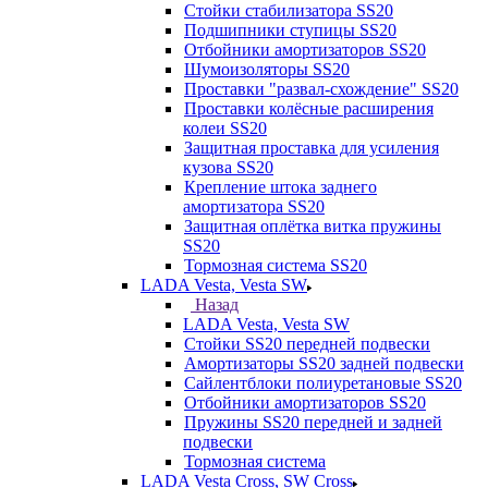
Стойки стабилизатора SS20
Подшипники ступицы SS20
Отбойники амортизаторов SS20
Шумоизоляторы SS20
Проставки "развал-схождение" SS20
Проставки колёсные расширения
колеи SS20
Защитная проставка для усиления
кузова SS20
Крепление штока заднего
амортизатора SS20
Защитная оплётка витка пружины
SS20
Тормозная система SS20
LADA Vesta, Vesta SW
Назад
LADA Vesta, Vesta SW
Стойки SS20 передней подвески
Амортизаторы SS20 задней подвески
Сайлентблоки полиуретановые SS20
Отбойники амортизаторов SS20
Пружины SS20 передней и задней
подвески
Тормозная система
LADA Vesta Cross, SW Cross