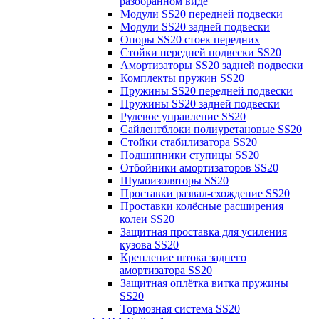
разобранном виде
Модули SS20 передней подвески
Модули SS20 задней подвески
Опоры SS20 стоек передних
Стойки передней подвески SS20
Амортизаторы SS20 задней подвески
Комплекты пружин SS20
Пружины SS20 передней подвески
Пружины SS20 задней подвески
Рулевое управление SS20
Сайлентблоки полиуретановые SS20
Стойки стабилизатора SS20
Подшипники ступицы SS20
Отбойники амортизаторов SS20
Шумоизоляторы SS20
Проставки развал-схождение SS20
Проставки колёсные расширения
колеи SS20
Защитная проставка для усиления
кузова SS20
Крепление штока заднего
амортизатора SS20
Защитная оплётка витка пружины
SS20
Тормозная система SS20