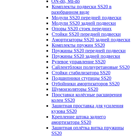
ON-do, MI-do
Комплекты подвески SS20 в
разобранном виде
Модули SS20 передней подвески
Модули SS20 задней подвески
Опоры SS20 стоек передних
Стойки SS20 передней подвески
Амортизаторы SS20 задней подвески
Комплекты пружин SS20
Пружины SS20 передней подвески
Пружины SS20 задней подвески
Рулевое управление SS20
Сайлентблоки полиуретановые SS20
Стойки стабилизатора SS20
Подшипники ступицы SS20
Отбойники амортизаторов SS20
Шумоизоляторы SS20
Проставки колёсные расширения
колеи SS20
Защитная проставка для усиления
кузова SS20
Крепление штока заднего
амортизатора SS20
Защитная оплётка витка пружины
SS20