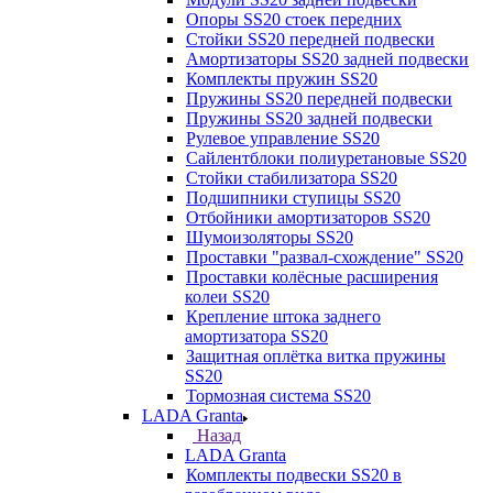
Опоры SS20 стоек передних
Стойки SS20 передней подвески
Амортизаторы SS20 задней подвески
Комплекты пружин SS20
Пружины SS20 передней подвески
Пружины SS20 задней подвески
Рулевое управление SS20
Сайлентблоки полиуретановые SS20
Стойки стабилизатора SS20
Подшипники ступицы SS20
Отбойники амортизаторов SS20
Шумоизоляторы SS20
Проставки "развал-схождение" SS20
Проставки колёсные расширения
колеи SS20
Крепление штока заднего
амортизатора SS20
Защитная оплётка витка пружины
SS20
Тормозная система SS20
LADA Granta
Назад
LADA Granta
Комплекты подвески SS20 в