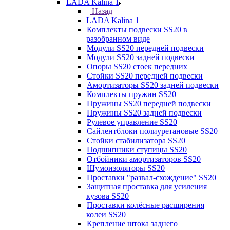
LADA Kalina 1
Назад
LADA Kalina 1
Комплекты подвески SS20 в
разобранном виде
Модули SS20 передней подвески
Модули SS20 задней подвески
Опоры SS20 стоек передних
Стойки SS20 передней подвески
Амортизаторы SS20 задней подвески
Комплекты пружин SS20
Пружины SS20 передней подвески
Пружины SS20 задней подвески
Рулевое управление SS20
Сайлентблоки полиуретановые SS20
Стойки стабилизатора SS20
Подшипники ступицы SS20
Отбойники амортизаторов SS20
Шумоизоляторы SS20
Проставки "развал-схождение" SS20
Защитная проставка для усиления
кузова SS20
Проставки колёсные расширения
колеи SS20
Крепление штока заднего