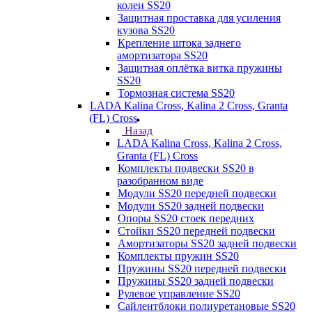
колеи SS20
Защитная проставка для усиления
кузова SS20
Крепление штока заднего
амортизатора SS20
Защитная оплётка витка пружины
SS20
Тормозная система SS20
LADA Kalina Cross, Kalina 2 Cross, Granta
(FL) Cross
Назад
LADA Kalina Cross, Kalina 2 Cross,
Granta (FL) Cross
Комплекты подвески SS20 в
разобранном виде
Модули SS20 передней подвески
Модули SS20 задней подвески
Опоры SS20 стоек передних
Стойки SS20 передней подвески
Амортизаторы SS20 задней подвески
Комплекты пружин SS20
Пружины SS20 передней подвески
Пружины SS20 задней подвески
Рулевое управление SS20
Сайлентблоки полиуретановые SS20