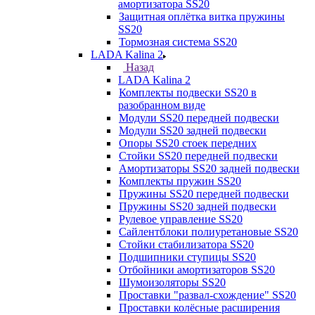
амортизатора SS20
Защитная оплётка витка пружины
SS20
Тормозная система SS20
LADA Kalina 2
Назад
LADA Kalina 2
Комплекты подвески SS20 в
разобранном виде
Модули SS20 передней подвески
Модули SS20 задней подвески
Опоры SS20 стоек передних
Стойки SS20 передней подвески
Амортизаторы SS20 задней подвески
Комплекты пружин SS20
Пружины SS20 передней подвески
Пружины SS20 задней подвески
Рулевое управление SS20
Сайлентблоки полиуретановые SS20
Стойки стабилизатора SS20
Подшипники ступицы SS20
Отбойники амортизаторов SS20
Шумоизоляторы SS20
Проставки "развал-схождение" SS20
Проставки колёсные расширения