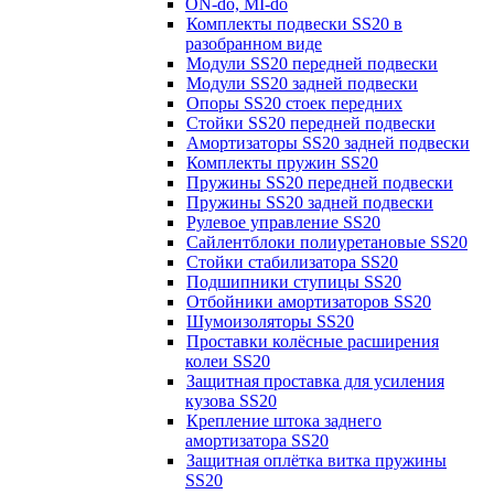
ON-do, MI-do
Комплекты подвески SS20 в
разобранном виде
Модули SS20 передней подвески
Модули SS20 задней подвески
Опоры SS20 стоек передних
Стойки SS20 передней подвески
Амортизаторы SS20 задней подвески
Комплекты пружин SS20
Пружины SS20 передней подвески
Пружины SS20 задней подвески
Рулевое управление SS20
Сайлентблоки полиуретановые SS20
Стойки стабилизатора SS20
Подшипники ступицы SS20
Отбойники амортизаторов SS20
Шумоизоляторы SS20
Проставки колёсные расширения
колеи SS20
Защитная проставка для усиления
кузова SS20
Крепление штока заднего
амортизатора SS20
Защитная оплётка витка пружины
SS20