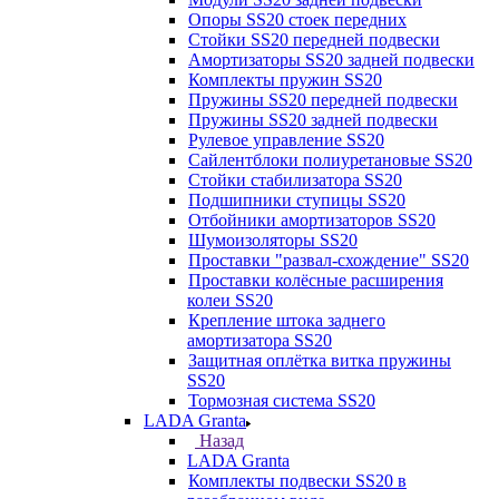
Опоры SS20 стоек передних
Стойки SS20 передней подвески
Амортизаторы SS20 задней подвески
Комплекты пружин SS20
Пружины SS20 передней подвески
Пружины SS20 задней подвески
Рулевое управление SS20
Сайлентблоки полиуретановые SS20
Стойки стабилизатора SS20
Подшипники ступицы SS20
Отбойники амортизаторов SS20
Шумоизоляторы SS20
Проставки "развал-схождение" SS20
Проставки колёсные расширения
колеи SS20
Крепление штока заднего
амортизатора SS20
Защитная оплётка витка пружины
SS20
Тормозная система SS20
LADA Granta
Назад
LADA Granta
Комплекты подвески SS20 в