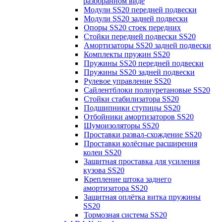
разобранном виде
Модули SS20 передней подвески
Модули SS20 задней подвески
Опоры SS20 стоек передних
Стойки передней подвески SS20
Амортизаторы SS20 задней подвески
Комплекты пружин SS20
Пружины SS20 передней подвески
Пружины SS20 задней подвески
Рулевое управление SS20
Сайлентблоки полиуретановые SS20
Стойки стабилизатора SS20
Подшипники ступицы SS20
Отбойники амортизаторов SS20
Шумоизоляторы SS20
Проставки развал-схождение SS20
Проставки колёсные расширения
колеи SS20
Защитная проставка для усиления
кузова SS20
Крепление штока заднего
амортизатора SS20
Защитная оплётка витка пружины
SS20
Тормозная система SS20