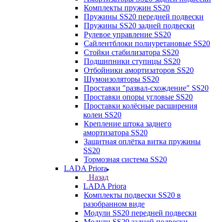
Комплекты пружин SS20
Пружины SS20 передней подвески
Пружины SS20 задней подвески
Рулевое управление SS20
Сайлентблоки полиуретановые SS20
Стойки стабилизатора SS20
Подшипники ступицы SS20
Отбойники амортизаторов SS20
Шумоизоляторы SS20
Проставки "развал-схождение" SS20
Проставки опоры угловые SS20
Проставки колёсные расширения
колеи SS20
Крепление штока заднего
амортизатора SS20
Защитная оплётка витка пружины
SS20
Тормозная система SS20
LADA Priora
Назад
LADA Priora
Комплекты подвески SS20 в
разобранном виде
Модули SS20 передней подвески
Модули SS20 задней подвески