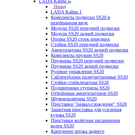
LADA Kalina 1
Назад
LADA Kalina 1
Комплекты подвески SS20 в
разобранном виде
Модули SS20 передней подвески
Модули SS20 задней подвески
Опоры SS20 стоек передних
Стойки SS20 передней подвески
Амортизаторы SS20 задней подвески
Комплекты пружин SS20
Пружины SS20 передней подвески
Пружины SS20 задней подвески
Рулевое управление SS20
Сайлентблоки полиуретановые SS20
Стойки стабилизатора SS20
Подшипники ступицы SS20
Отбойники амортизаторов SS20
Шумоизоляторы SS20
Проставки "развал-схождение" SS20
Защитная проставка для усиления
кузова SS20
Проставки колёсные расширения
колеи SS20
Крепление штока заднего