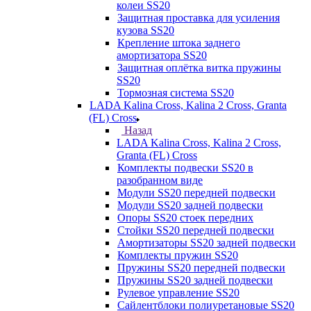
колеи SS20
Защитная проставка для усиления
кузова SS20
Крепление штока заднего
амортизатора SS20
Защитная оплётка витка пружины
SS20
Тормозная система SS20
LADA Kalina Cross, Kalina 2 Cross, Granta
(FL) Cross
Назад
LADA Kalina Cross, Kalina 2 Cross,
Granta (FL) Cross
Комплекты подвески SS20 в
разобранном виде
Модули SS20 передней подвески
Модули SS20 задней подвески
Опоры SS20 стоек передних
Стойки SS20 передней подвески
Амортизаторы SS20 задней подвески
Комплекты пружин SS20
Пружины SS20 передней подвески
Пружины SS20 задней подвески
Рулевое управление SS20
Сайлентблоки полиуретановые SS20