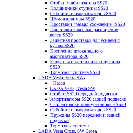
Стойки стабилизатора SS20
Подшипники ступицы SS20
Отбойники амортизаторов SS20
Шумоизоляторы SS20
Проставки "развал-схождение" SS20
Проставки колёсные расширения
колеи SS20
Защитная проставка для усиления
кузова SS20
Крепление штока заднего
амортизатора SS20
Защитная оплётка витка пружины
SS20
Тормозная система SS20
LADA Vesta, Vesta SW
Назад
LADA Vesta, Vesta SW
Стойки SS20 передней подвески
Амортизаторы SS20 задней подвески
Сайлентблоки полиуретановые SS20
Отбойники амортизаторов SS20
Пружины SS20 передней и задней
подвески
Тормозная система
LADA Vesta Cross, SW Cross