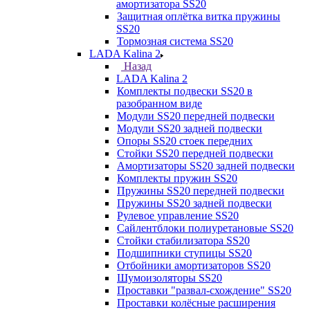
амортизатора SS20
Защитная оплётка витка пружины
SS20
Тормозная система SS20
LADA Kalina 2
Назад
LADA Kalina 2
Комплекты подвески SS20 в
разобранном виде
Модули SS20 передней подвески
Модули SS20 задней подвески
Опоры SS20 стоек передних
Стойки SS20 передней подвески
Амортизаторы SS20 задней подвески
Комплекты пружин SS20
Пружины SS20 передней подвески
Пружины SS20 задней подвески
Рулевое управление SS20
Сайлентблоки полиуретановые SS20
Стойки стабилизатора SS20
Подшипники ступицы SS20
Отбойники амортизаторов SS20
Шумоизоляторы SS20
Проставки "развал-схождение" SS20
Проставки колёсные расширения