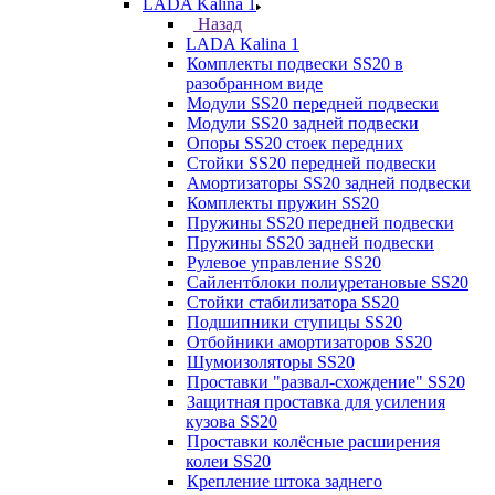
LADA Kalina 1
Назад
LADA Kalina 1
Комплекты подвески SS20 в
разобранном виде
Модули SS20 передней подвески
Модули SS20 задней подвески
Опоры SS20 стоек передних
Стойки SS20 передней подвески
Амортизаторы SS20 задней подвески
Комплекты пружин SS20
Пружины SS20 передней подвески
Пружины SS20 задней подвески
Рулевое управление SS20
Сайлентблоки полиуретановые SS20
Стойки стабилизатора SS20
Подшипники ступицы SS20
Отбойники амортизаторов SS20
Шумоизоляторы SS20
Проставки "развал-схождение" SS20
Защитная проставка для усиления
кузова SS20
Проставки колёсные расширения
колеи SS20
Крепление штока заднего