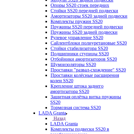
Опоры SS20 стоек передних
Стойки SS20 передней подвески
Амортизаторы SS20 задней подвески
Комплекты пружин SS20
Пружины SS20 передней подвески
Пружины SS20 задней подвески
Рулевое управление SS20
Сайлентблоки полиуретановые SS20
Стойки стабилизатора SS20
Подшипники ступицы SS20
Отбойники амортизаторов SS20
Шумоизоляторы SS20
Проставки "развал-схождение" SS20
Проставки колёсные расширения
колеи SS20
Крепление штока заднего
амортизатора SS20
Защитная оплётка витка пружины
SS20
Тормозная система SS20
LADA Granta
Назад
LADA Granta
Комплекты подвески SS20 в