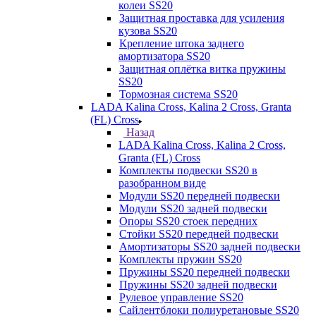
колеи SS20
Защитная проставка для усиления
кузова SS20
Крепление штока заднего
амортизатора SS20
Защитная оплётка витка пружины
SS20
Тормозная система SS20
LADA Kalina Cross, Kalina 2 Cross, Granta
(FL) Cross
Назад
LADA Kalina Cross, Kalina 2 Cross,
Granta (FL) Cross
Комплекты подвески SS20 в
разобранном виде
Модули SS20 передней подвески
Модули SS20 задней подвески
Опоры SS20 стоек передних
Стойки SS20 передней подвески
Амортизаторы SS20 задней подвески
Комплекты пружин SS20
Пружины SS20 передней подвески
Пружины SS20 задней подвески
Рулевое управление SS20
Сайлентблоки полиуретановые SS20