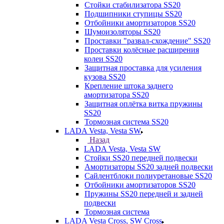
Стойки стабилизатора SS20
Подшипники ступицы SS20
Отбойники амортизаторов SS20
Шумоизоляторы SS20
Проставки "развал-схождение" SS20
Проставки колёсные расширения
колеи SS20
Защитная проставка для усиления
кузова SS20
Крепление штока заднего
амортизатора SS20
Защитная оплётка витка пружины
SS20
Тормозная система SS20
LADA Vesta, Vesta SW
Назад
LADA Vesta, Vesta SW
Стойки SS20 передней подвески
Амортизаторы SS20 задней подвески
Сайлентблоки полиуретановые SS20
Отбойники амортизаторов SS20
Пружины SS20 передней и задней
подвески
Тормозная система
LADA Vesta Cross, SW Cross