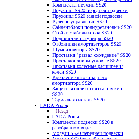
Комплекты пружин SS20
Пружины SS20 передней подвески
Пружины SS20 задней подвески
Рулевое управление SS20
Сайлентблоки полиуретановые SS20
Стойки стабилизатора SS20
Подшипники ступицы SS20
Отбойники амортизаторов SS20
Шумоизоляторы SS20
Проставки "развал-схождение" SS20
Проставки опоры угловые SS20
Проставки колёсные расширения
колеи SS20
Крепление штока заднего
амортизатора SS20
Защитная оплётка витка пружины
SS20
Тормозная система SS20
LADA Priora
Назад
LADA Priora
Комплекты подвески SS20 в
разобранном виде
Модули SS20 передней подвески
Модули SS20 задней подвески