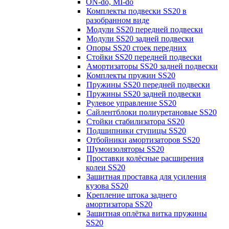
ON-do, MI-do
Комплекты подвески SS20 в
разобранном виде
Модули SS20 передней подвески
Модули SS20 задней подвески
Опоры SS20 стоек передних
Стойки SS20 передней подвески
Амортизаторы SS20 задней подвески
Комплекты пружин SS20
Пружины SS20 передней подвески
Пружины SS20 задней подвески
Рулевое управление SS20
Сайлентблоки полиуретановые SS20
Стойки стабилизатора SS20
Подшипники ступицы SS20
Отбойники амортизаторов SS20
Шумоизоляторы SS20
Проставки колёсные расширения
колеи SS20
Защитная проставка для усиления
кузова SS20
Крепление штока заднего
амортизатора SS20
Защитная оплётка витка пружины
SS20