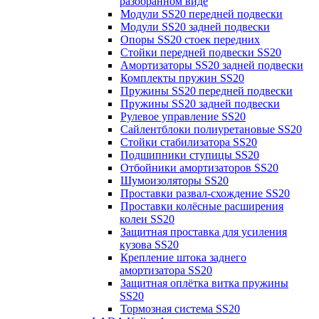
разобранном виде
Модули SS20 передней подвески
Модули SS20 задней подвески
Опоры SS20 стоек передних
Стойки передней подвески SS20
Амортизаторы SS20 задней подвески
Комплекты пружин SS20
Пружины SS20 передней подвески
Пружины SS20 задней подвески
Рулевое управление SS20
Сайлентблоки полиуретановые SS20
Стойки стабилизатора SS20
Подшипники ступицы SS20
Отбойники амортизаторов SS20
Шумоизоляторы SS20
Проставки развал-схождение SS20
Проставки колёсные расширения
колеи SS20
Защитная проставка для усиления
кузова SS20
Крепление штока заднего
амортизатора SS20
Защитная оплётка витка пружины
SS20
Тормозная система SS20