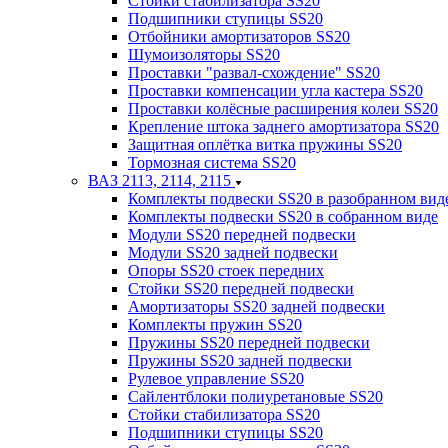
Стойки стабилизатора SS20
Подшипники ступицы SS20
Отбойники амортизаторов SS20
Шумоизоляторы SS20
Проставки "развал-схождение" SS20
Проставки компенсации угла кастера SS20
Проставки колёсные расширения колеи SS20
Крепление штока заднего амортизатора SS20
Защитная оплётка витка пружины SS20
Тормозная система SS20
ВАЗ 2113, 2114, 2115
Комплекты подвески SS20 в разобранном вид
Комплекты подвески SS20 в собранном виде
Модули SS20 передней подвески
Модули SS20 задней подвески
Опоры SS20 стоек передних
Стойки SS20 передней подвески
Амортизаторы SS20 задней подвески
Комплекты пружин SS20
Пружины SS20 передней подвески
Пружины SS20 задней подвески
Рулевое управление SS20
Сайлентблоки полиуретановые SS20
Стойки стабилизатора SS20
Подшипники ступицы SS20