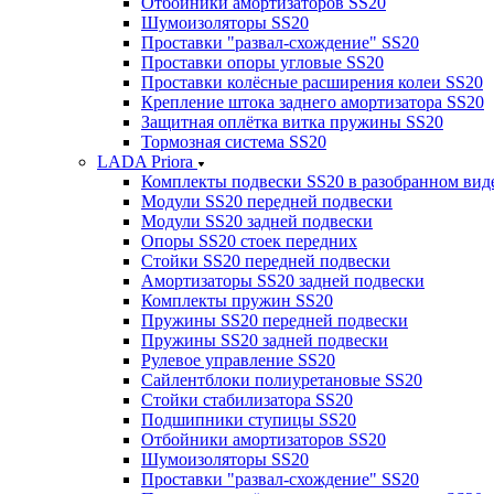
Отбойники амортизаторов SS20
Шумоизоляторы SS20
Проставки "развал-схождение" SS20
Проставки опоры угловые SS20
Проставки колёсные расширения колеи SS20
Крепление штока заднего амортизатора SS20
Защитная оплётка витка пружины SS20
Тормозная система SS20
LADA Priora
Комплекты подвески SS20 в разобранном вид
Модули SS20 передней подвески
Модули SS20 задней подвески
Опоры SS20 стоек передних
Стойки SS20 передней подвески
Амортизаторы SS20 задней подвески
Комплекты пружин SS20
Пружины SS20 передней подвески
Пружины SS20 задней подвески
Рулевое управление SS20
Сайлентблоки полиуретановые SS20
Стойки стабилизатора SS20
Подшипники ступицы SS20
Отбойники амортизаторов SS20
Шумоизоляторы SS20
Проставки "развал-схождение" SS20