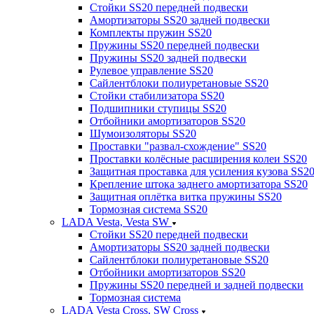
Стойки SS20 передней подвески
Амортизаторы SS20 задней подвески
Комплекты пружин SS20
Пружины SS20 передней подвески
Пружины SS20 задней подвески
Рулевое управление SS20
Сайлентблоки полиуретановые SS20
Стойки стабилизатора SS20
Подшипники ступицы SS20
Отбойники амортизаторов SS20
Шумоизоляторы SS20
Проставки "развал-схождение" SS20
Проставки колёсные расширения колеи SS20
Защитная проставка для усиления кузова SS2
Крепление штока заднего амортизатора SS20
Защитная оплётка витка пружины SS20
Тормозная система SS20
LADA Vesta, Vesta SW
Стойки SS20 передней подвески
Амортизаторы SS20 задней подвески
Сайлентблоки полиуретановые SS20
Отбойники амортизаторов SS20
Пружины SS20 передней и задней подвески
Тормозная система
LADA Vesta Cross, SW Cross