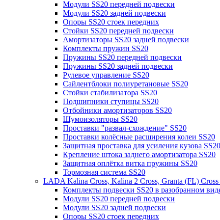
Модули SS20 передней подвески
Модули SS20 задней подвески
Опоры SS20 стоек передних
Стойки SS20 передней подвески
Амортизаторы SS20 задней подвески
Комплекты пружин SS20
Пружины SS20 передней подвески
Пружины SS20 задней подвески
Рулевое управление SS20
Сайлентблоки полиуретановые SS20
Стойки стабилизатора SS20
Подшипники ступицы SS20
Отбойники амортизаторов SS20
Шумоизоляторы SS20
Проставки "развал-схождение" SS20
Проставки колёсные расширения колеи SS20
Защитная проставка для усиления кузова SS2
Крепление штока заднего амортизатора SS20
Защитная оплётка витка пружины SS20
Тормозная система SS20
LADA Kalina Cross, Kalina 2 Cross, Granta (FL) Cros
Комплекты подвески SS20 в разобранном вид
Модули SS20 передней подвески
Модули SS20 задней подвески
Опоры SS20 стоек передних