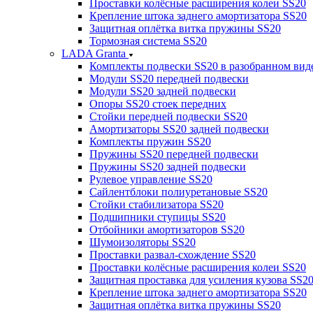
Проставки колёсные расширения колеи SS20
Крепление штока заднего амортизатора SS20
Защитная оплётка витка пружины SS20
Тормозная система SS20
LADA Granta
Комплекты подвески SS20 в разобранном вид
Модули SS20 передней подвески
Модули SS20 задней подвески
Опоры SS20 стоек передних
Стойки передней подвески SS20
Амортизаторы SS20 задней подвески
Комплекты пружин SS20
Пружины SS20 передней подвески
Пружины SS20 задней подвески
Рулевое управление SS20
Сайлентблоки полиуретановые SS20
Стойки стабилизатора SS20
Подшипники ступицы SS20
Отбойники амортизаторов SS20
Шумоизоляторы SS20
Проставки развал-схождение SS20
Проставки колёсные расширения колеи SS20
Защитная проставка для усиления кузова SS2
Крепление штока заднего амортизатора SS20
Защитная оплётка витка пружины SS20