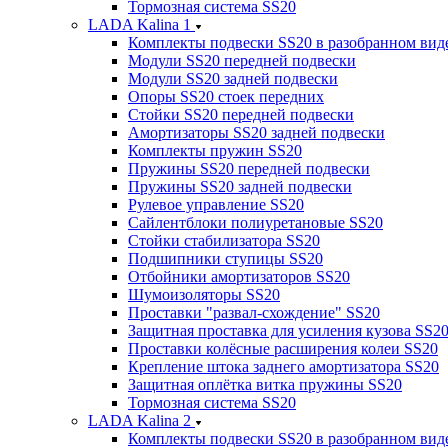
Тормозная система SS20
LADA Kalina 1
Комплекты подвески SS20 в разобранном вид
Модули SS20 передней подвески
Модули SS20 задней подвески
Опоры SS20 стоек передних
Стойки SS20 передней подвески
Амортизаторы SS20 задней подвески
Комплекты пружин SS20
Пружины SS20 передней подвески
Пружины SS20 задней подвески
Рулевое управление SS20
Сайлентблоки полиуретановые SS20
Стойки стабилизатора SS20
Подшипники ступицы SS20
Отбойники амортизаторов SS20
Шумоизоляторы SS20
Проставки "развал-схождение" SS20
Защитная проставка для усиления кузова SS2
Проставки колёсные расширения колеи SS20
Крепление штока заднего амортизатора SS20
Защитная оплётка витка пружины SS20
Тормозная система SS20
LADA Kalina 2
Комплекты подвески SS20 в разобранном вид