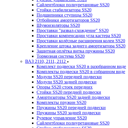
Сайлентблоки полиуретановые SS20
Стойки стабилизатора SS20
Подшипники ступицы SS20
Отбойники амортизаторов SS20
Шумоизоляторы SS20
Проставки "развал-схождение" SS20
Проставки компенсации угла кастера SS20
Проставки колёсные расширения колеи SS20
Крепление штока заднего амортизатора SS20
Защитная оплётка витка пружины SS20
Тормозная система SS20
ВАЗ 2110, 2111, 2112
Комплект подвески SS20 в разобранном виде
Комплекты подвески SS20 в собранном виде
Модули SS20 передней подвески
Модули SS20 задней подвески
Опоры SS20 стоек передних
Стойки SS20 передней подвески
Амортизаторы SS20 задней подвески
Комплекты пружин SS20
Пружины SS20 передней подвески
Пружины SS20 задней подвески
Рулевое управление SS20
Сайлентблоки полиуретановые SS20