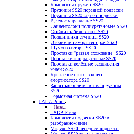
Комплекты пружин SS20
Пружины SS20 передней подвески
Пружины SS20 задней подвески
Рулевое управление SS20
Сайлентблоки полиуретановые SS20
Стойки стабилизатора SS20
Подшипники ступицы SS20
Отбойники амортизаторов SS20
Шумоизоляторы SS20
Проставки "развал-схождение" SS20
Проставки опоры угловые SS20
Проставки колёсные расширения
колеи SS20
Крепление штока заднего
амортизатора SS20
Защитная оплётка витка пружины
SS20
Тормозная система SS20
LADA Priora
Назад
LADA Priora
Комплекты подвески SS20 в
разобранном виде
Модули SS20 передней подвески
Модули SS20 задней подвески