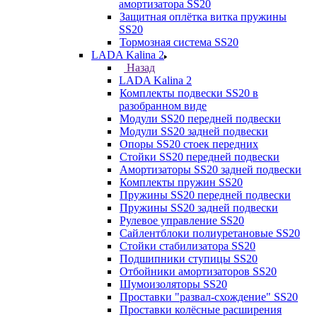
амортизатора SS20
Защитная оплётка витка пружины
SS20
Тормозная система SS20
LADA Kalina 2
Назад
LADA Kalina 2
Комплекты подвески SS20 в
разобранном виде
Модули SS20 передней подвески
Модули SS20 задней подвески
Опоры SS20 стоек передних
Стойки SS20 передней подвески
Амортизаторы SS20 задней подвески
Комплекты пружин SS20
Пружины SS20 передней подвески
Пружины SS20 задней подвески
Рулевое управление SS20
Сайлентблоки полиуретановые SS20
Стойки стабилизатора SS20
Подшипники ступицы SS20
Отбойники амортизаторов SS20
Шумоизоляторы SS20
Проставки "развал-схождение" SS20
Проставки колёсные расширения