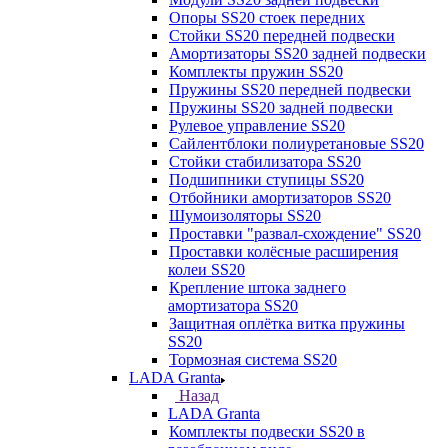
Опоры SS20 стоек передних
Стойки SS20 передней подвески
Амортизаторы SS20 задней подвески
Комплекты пружин SS20
Пружины SS20 передней подвески
Пружины SS20 задней подвески
Рулевое управление SS20
Сайлентблоки полиуретановые SS20
Стойки стабилизатора SS20
Подшипники ступицы SS20
Отбойники амортизаторов SS20
Шумоизоляторы SS20
Проставки "развал-схождение" SS20
Проставки колёсные расширения
колеи SS20
Крепление штока заднего
амортизатора SS20
Защитная оплётка витка пружины
SS20
Тормозная система SS20
LADA Granta
Назад
LADA Granta
Комплекты подвески SS20 в