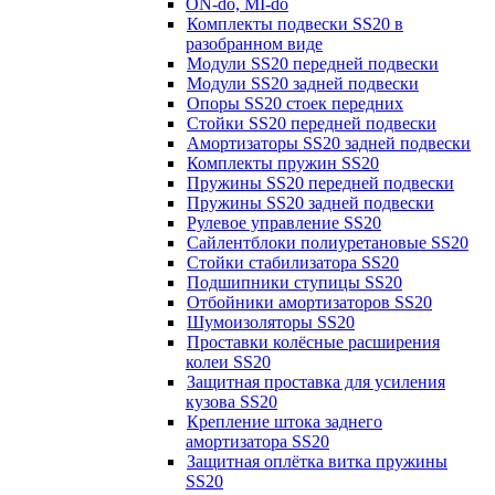
ON-do, MI-do
Комплекты подвески SS20 в
разобранном виде
Модули SS20 передней подвески
Модули SS20 задней подвески
Опоры SS20 стоек передних
Стойки SS20 передней подвески
Амортизаторы SS20 задней подвески
Комплекты пружин SS20
Пружины SS20 передней подвески
Пружины SS20 задней подвески
Рулевое управление SS20
Сайлентблоки полиуретановые SS20
Стойки стабилизатора SS20
Подшипники ступицы SS20
Отбойники амортизаторов SS20
Шумоизоляторы SS20
Проставки колёсные расширения
колеи SS20
Защитная проставка для усиления
кузова SS20
Крепление штока заднего
амортизатора SS20
Защитная оплётка витка пружины
SS20