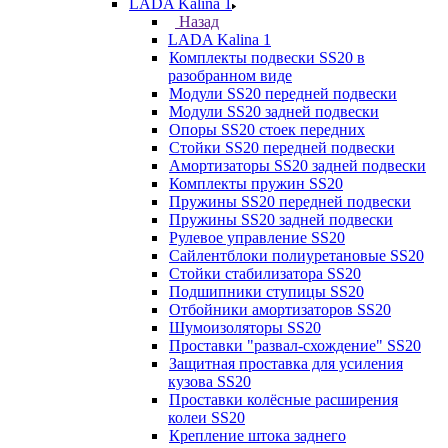
LADA Kalina 1
Назад
LADA Kalina 1
Комплекты подвески SS20 в
разобранном виде
Модули SS20 передней подвески
Модули SS20 задней подвески
Опоры SS20 стоек передних
Стойки SS20 передней подвески
Амортизаторы SS20 задней подвески
Комплекты пружин SS20
Пружины SS20 передней подвески
Пружины SS20 задней подвески
Рулевое управление SS20
Сайлентблоки полиуретановые SS20
Стойки стабилизатора SS20
Подшипники ступицы SS20
Отбойники амортизаторов SS20
Шумоизоляторы SS20
Проставки "развал-схождение" SS20
Защитная проставка для усиления
кузова SS20
Проставки колёсные расширения
колеи SS20
Крепление штока заднего