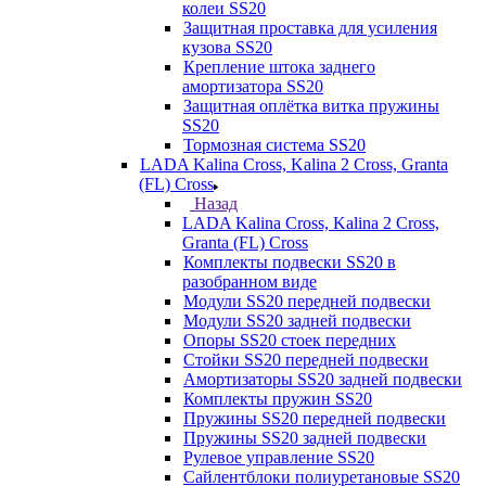
колеи SS20
Защитная проставка для усиления
кузова SS20
Крепление штока заднего
амортизатора SS20
Защитная оплётка витка пружины
SS20
Тормозная система SS20
LADA Kalina Cross, Kalina 2 Cross, Granta
(FL) Cross
Назад
LADA Kalina Cross, Kalina 2 Cross,
Granta (FL) Cross
Комплекты подвески SS20 в
разобранном виде
Модули SS20 передней подвески
Модули SS20 задней подвески
Опоры SS20 стоек передних
Стойки SS20 передней подвески
Амортизаторы SS20 задней подвески
Комплекты пружин SS20
Пружины SS20 передней подвески
Пружины SS20 задней подвески
Рулевое управление SS20
Сайлентблоки полиуретановые SS20