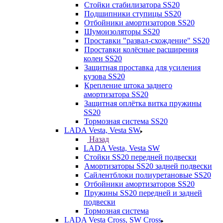
Стойки стабилизатора SS20
Подшипники ступицы SS20
Отбойники амортизаторов SS20
Шумоизоляторы SS20
Проставки "развал-схождение" SS20
Проставки колёсные расширения
колеи SS20
Защитная проставка для усиления
кузова SS20
Крепление штока заднего
амортизатора SS20
Защитная оплётка витка пружины
SS20
Тормозная система SS20
LADA Vesta, Vesta SW
Назад
LADA Vesta, Vesta SW
Стойки SS20 передней подвески
Амортизаторы SS20 задней подвески
Сайлентблоки полиуретановые SS20
Отбойники амортизаторов SS20
Пружины SS20 передней и задней
подвески
Тормозная система
LADA Vesta Cross, SW Cross