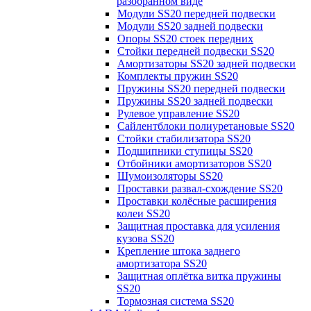
разобранном виде
Модули SS20 передней подвески
Модули SS20 задней подвески
Опоры SS20 стоек передних
Стойки передней подвески SS20
Амортизаторы SS20 задней подвески
Комплекты пружин SS20
Пружины SS20 передней подвески
Пружины SS20 задней подвески
Рулевое управление SS20
Сайлентблоки полиуретановые SS20
Стойки стабилизатора SS20
Подшипники ступицы SS20
Отбойники амортизаторов SS20
Шумоизоляторы SS20
Проставки развал-схождение SS20
Проставки колёсные расширения
колеи SS20
Защитная проставка для усиления
кузова SS20
Крепление штока заднего
амортизатора SS20
Защитная оплётка витка пружины
SS20
Тормозная система SS20