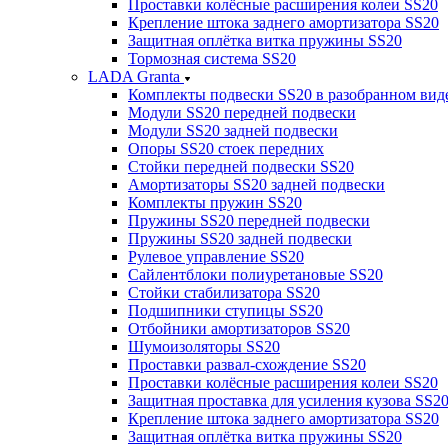
Проставки колёсные расширения колеи SS20
Крепление штока заднего амортизатора SS20
Защитная оплётка витка пружины SS20
Тормозная система SS20
LADA Granta
Комплекты подвески SS20 в разобранном вид
Модули SS20 передней подвески
Модули SS20 задней подвески
Опоры SS20 стоек передних
Стойки передней подвески SS20
Амортизаторы SS20 задней подвески
Комплекты пружин SS20
Пружины SS20 передней подвески
Пружины SS20 задней подвески
Рулевое управление SS20
Сайлентблоки полиуретановые SS20
Стойки стабилизатора SS20
Подшипники ступицы SS20
Отбойники амортизаторов SS20
Шумоизоляторы SS20
Проставки развал-схождение SS20
Проставки колёсные расширения колеи SS20
Защитная проставка для усиления кузова SS2
Крепление штока заднего амортизатора SS20
Защитная оплётка витка пружины SS20