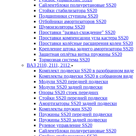
Сайлентблоки полиуретановые SS20
Стойки стабилизатора SS20
Подшипники ступицы SS20
Отбойники амортизаторов SS20
Шумоизоляторы SS20
Проставки "развал-схождение" SS20
Проставки компенсации угла кастера SS20
Проставки колёсные расширения колеи SS20
Крепление штока заднего амортизатора SS20
Защитная оплётка витка пружины SS20
Тормозная система SS20
ВАЗ 2110, 2111, 2112
Комплект подвески SS20 в разобранном виде
Комплекты подвески SS20 в собранном виде
Модули SS20 передней подвески
Модули SS20 задней подвески
Опоры SS20 стоек передних
Стойки SS20 передней подвески
Амортизаторы SS20 задней подвески
Комплекты пружин SS20
Пружины SS20 передней подвески
Пружины SS20 задней подвески
Рулевое управление SS20
Сайлентблоки полиуретановые SS20