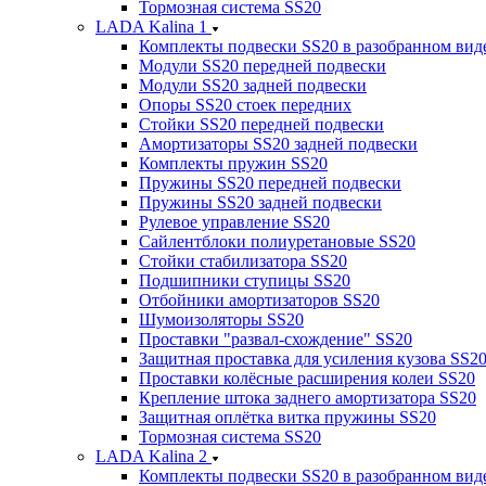
Тормозная система SS20
LADA Kalina 1
Комплекты подвески SS20 в разобранном вид
Модули SS20 передней подвески
Модули SS20 задней подвески
Опоры SS20 стоек передних
Стойки SS20 передней подвески
Амортизаторы SS20 задней подвески
Комплекты пружин SS20
Пружины SS20 передней подвески
Пружины SS20 задней подвески
Рулевое управление SS20
Сайлентблоки полиуретановые SS20
Стойки стабилизатора SS20
Подшипники ступицы SS20
Отбойники амортизаторов SS20
Шумоизоляторы SS20
Проставки "развал-схождение" SS20
Защитная проставка для усиления кузова SS2
Проставки колёсные расширения колеи SS20
Крепление штока заднего амортизатора SS20
Защитная оплётка витка пружины SS20
Тормозная система SS20
LADA Kalina 2
Комплекты подвески SS20 в разобранном вид