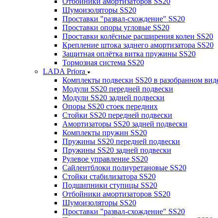
Отбойники амортизаторов SS20
Шумоизоляторы SS20
Проставки "развал-схождение" SS20
Проставки опоры угловые SS20
Проставки колёсные расширения колеи SS20
Крепление штока заднего амортизатора SS20
Защитная оплётка витка пружины SS20
Тормозная система SS20
LADA Priora
Комплекты подвески SS20 в разобранном вид
Модули SS20 передней подвески
Модули SS20 задней подвески
Опоры SS20 стоек передних
Стойки SS20 передней подвески
Амортизаторы SS20 задней подвески
Комплекты пружин SS20
Пружины SS20 передней подвески
Пружины SS20 задней подвески
Рулевое управление SS20
Сайлентблоки полиуретановые SS20
Стойки стабилизатора SS20
Подшипники ступицы SS20
Отбойники амортизаторов SS20
Шумоизоляторы SS20
Проставки "развал-схождение" SS20