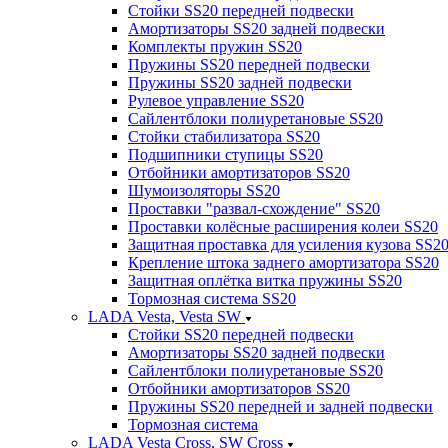
Стойки SS20 передней подвески
Амортизаторы SS20 задней подвески
Комплекты пружин SS20
Пружины SS20 передней подвески
Пружины SS20 задней подвески
Рулевое управление SS20
Сайлентблоки полиуретановые SS20
Стойки стабилизатора SS20
Подшипники ступицы SS20
Отбойники амортизаторов SS20
Шумоизоляторы SS20
Проставки "развал-схождение" SS20
Проставки колёсные расширения колеи SS20
Защитная проставка для усиления кузова SS2
Крепление штока заднего амортизатора SS20
Защитная оплётка витка пружины SS20
Тормозная система SS20
LADA Vesta, Vesta SW
Стойки SS20 передней подвески
Амортизаторы SS20 задней подвески
Сайлентблоки полиуретановые SS20
Отбойники амортизаторов SS20
Пружины SS20 передней и задней подвески
Тормозная система
LADA Vesta Cross, SW Cross