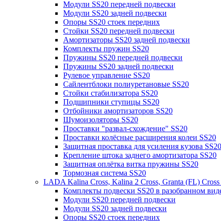
Модули SS20 передней подвески
Модули SS20 задней подвески
Опоры SS20 стоек передних
Стойки SS20 передней подвески
Амортизаторы SS20 задней подвески
Комплекты пружин SS20
Пружины SS20 передней подвески
Пружины SS20 задней подвески
Рулевое управление SS20
Сайлентблоки полиуретановые SS20
Стойки стабилизатора SS20
Подшипники ступицы SS20
Отбойники амортизаторов SS20
Шумоизоляторы SS20
Проставки "развал-схождение" SS20
Проставки колёсные расширения колеи SS20
Защитная проставка для усиления кузова SS2
Крепление штока заднего амортизатора SS20
Защитная оплётка витка пружины SS20
Тормозная система SS20
LADA Kalina Cross, Kalina 2 Cross, Granta (FL) Cros
Комплекты подвески SS20 в разобранном вид
Модули SS20 передней подвески
Модули SS20 задней подвески
Опоры SS20 стоек передних