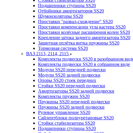
Стойки стабилизатора SS20
Подшипники ступицы SS20
Отбойники амортизаторов SS20
Шумоизоляторы SS20
Проставки "развал-схождение" SS20
Проставки компенсации угла кастера SS20
Проставки колёсные расширения колеи SS20
Крепление штока заднего амортизатора SS20
Защитная оплётка витка пружины SS20
Тормозная система SS20
ВАЗ 2113, 2114, 2115
Комплекты подвески SS20 в разобранном вид
Комплекты подвески SS20 в собранном виде
Модули SS20 передней подвески
Модули SS20 задней подвески
Опоры SS20 стоек передних
Стойки SS20 передней подвески
Амортизаторы SS20 задней подвески
Комплекты пружин SS20
Пружины SS20 передней подвески
Пружины SS20 задней подвески
Рулевое управление SS20
Сайлентблоки полиуретановые SS20
Стойки стабилизатора SS20
Подшипники ступицы SS20