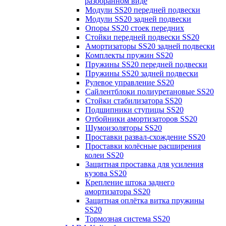
разобранном виде
Модули SS20 передней подвески
Модули SS20 задней подвески
Опоры SS20 стоек передних
Стойки передней подвески SS20
Амортизаторы SS20 задней подвески
Комплекты пружин SS20
Пружины SS20 передней подвески
Пружины SS20 задней подвески
Рулевое управление SS20
Сайлентблоки полиуретановые SS20
Стойки стабилизатора SS20
Подшипники ступицы SS20
Отбойники амортизаторов SS20
Шумоизоляторы SS20
Проставки развал-схождение SS20
Проставки колёсные расширения
колеи SS20
Защитная проставка для усиления
кузова SS20
Крепление штока заднего
амортизатора SS20
Защитная оплётка витка пружины
SS20
Тормозная система SS20