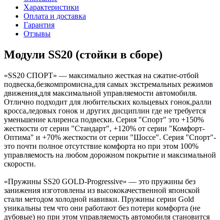
Характеристики
Оплата и доставка
Гарантия
Отзывы
Модули SS20 (стойки в сборе)
«SS20 СПОРТ» — максимально жесткая на сжатие-отбой
подвеска,безкомпромисна,для самых экстремальных режимов
движения,для максимальной управляемости автомобиля.
Отлично подходит для любительских кольцевых гонок,ралли
кросса,ледовых гонок и других дисциплин где не требуется
уменьшение клиренса подвески. Серия "Спорт" это +150%
жесткости от серии "Стандарт", +120% от серии "Комфорт-
Оптима" и +70% жесткости от серии "Шоссе". Серия "Спорт"-
это почти полное отсутствие комфорта но при этом 100%
управляемость на любом дорожном покрытие и максимальной
скорости.
«Пружины SS20 GOLD-Progressive» — это пружины без
занижения изготовлены из высококачественной японской
стали методом холодной навивки. Пружины серии Gold
уникальны тем что они работают без потери комфорта
(
не
дубовые) но при этом управляемость автомобиля становится