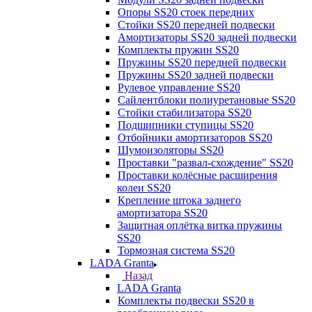
Опоры SS20 стоек передних
Стойки SS20 передней подвески
Амортизаторы SS20 задней подвески
Комплекты пружин SS20
Пружины SS20 передней подвески
Пружины SS20 задней подвески
Рулевое управление SS20
Сайлентблоки полиуретановые SS20
Стойки стабилизатора SS20
Подшипники ступицы SS20
Отбойники амортизаторов SS20
Шумоизоляторы SS20
Проставки "развал-схождение" SS20
Проставки колёсные расширения
колеи SS20
Крепление штока заднего
амортизатора SS20
Защитная оплётка витка пружины
SS20
Тормозная система SS20
LADA Granta
Назад
LADA Granta
Комплекты подвески SS20 в