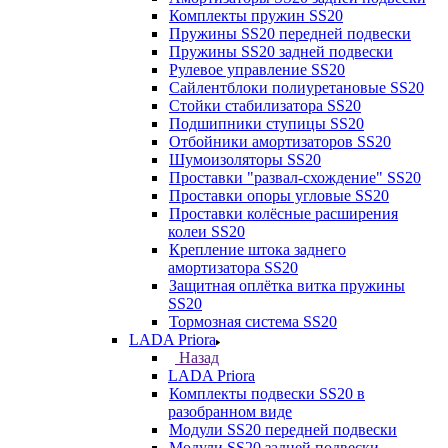
Комплекты пружин SS20
Пружины SS20 передней подвески
Пружины SS20 задней подвески
Рулевое управление SS20
Сайлентблоки полиуретановые SS20
Стойки стабилизатора SS20
Подшипники ступицы SS20
Отбойники амортизаторов SS20
Шумоизоляторы SS20
Проставки "развал-схождение" SS20
Проставки опоры угловые SS20
Проставки колёсные расширения
колеи SS20
Крепление штока заднего
амортизатора SS20
Защитная оплётка витка пружины
SS20
Тормозная система SS20
LADA Priora
Назад
LADA Priora
Комплекты подвески SS20 в
разобранном виде
Модули SS20 передней подвески
Модули SS20 задней подвески