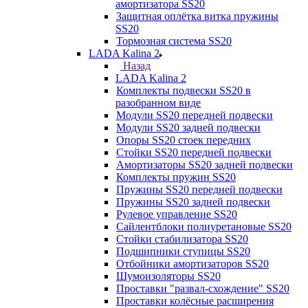
амортизатора SS20
Защитная оплётка витка пружины
SS20
Тормозная система SS20
LADA Kalina 2
Назад
LADA Kalina 2
Комплекты подвески SS20 в
разобранном виде
Модули SS20 передней подвески
Модули SS20 задней подвески
Опоры SS20 стоек передних
Стойки SS20 передней подвески
Амортизаторы SS20 задней подвески
Комплекты пружин SS20
Пружины SS20 передней подвески
Пружины SS20 задней подвески
Рулевое управление SS20
Сайлентблоки полиуретановые SS20
Стойки стабилизатора SS20
Подшипники ступицы SS20
Отбойники амортизаторов SS20
Шумоизоляторы SS20
Проставки "развал-схождение" SS20
Проставки колёсные расширения