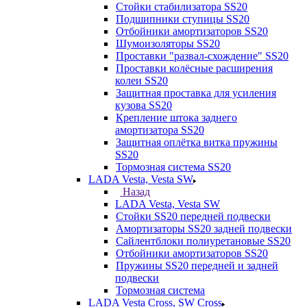
Стойки стабилизатора SS20
Подшипники ступицы SS20
Отбойники амортизаторов SS20
Шумоизоляторы SS20
Проставки "развал-схождение" SS20
Проставки колёсные расширения
колеи SS20
Защитная проставка для усиления
кузова SS20
Крепление штока заднего
амортизатора SS20
Защитная оплётка витка пружины
SS20
Тормозная система SS20
LADA Vesta, Vesta SW
Назад
LADA Vesta, Vesta SW
Стойки SS20 передней подвески
Амортизаторы SS20 задней подвески
Сайлентблоки полиуретановые SS20
Отбойники амортизаторов SS20
Пружины SS20 передней и задней
подвески
Тормозная система
LADA Vesta Cross, SW Cross