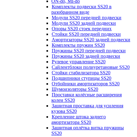
ON-do, MI-do
Комплекты подвески SS20 в
разобранном виде
Модули SS20 передней подвески
Модули SS20 задней подвески
Опоры SS20 стоек передних
Стойки SS20 передней подвески
Амортизаторы SS20 задней подвески
Комплекты пружин SS20
Пружины SS20 передней подвески
Пружины SS20 задней подвески
Рулевое управление SS20
Сайлентблоки полиуретановые SS20
Стойки стабилизатора SS20
Подшипники ступицы SS20
Отбойники амортизаторов SS20
Шумоизоляторы SS20
Проставки колёсные расширения
колеи SS20
Защитная проставка для усиления
кузова SS20
Крепление штока заднего
амортизатора SS20
Защитная оплётка витка пружины
SS20