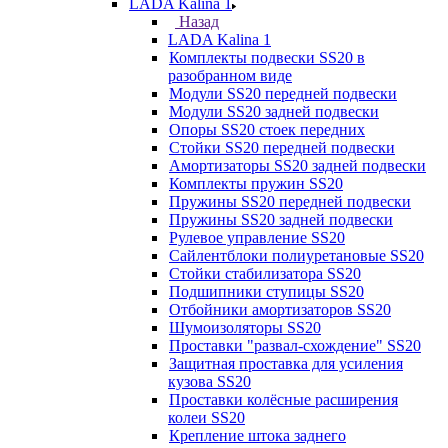
LADA Kalina 1
Назад
LADA Kalina 1
Комплекты подвески SS20 в
разобранном виде
Модули SS20 передней подвески
Модули SS20 задней подвески
Опоры SS20 стоек передних
Стойки SS20 передней подвески
Амортизаторы SS20 задней подвески
Комплекты пружин SS20
Пружины SS20 передней подвески
Пружины SS20 задней подвески
Рулевое управление SS20
Сайлентблоки полиуретановые SS20
Стойки стабилизатора SS20
Подшипники ступицы SS20
Отбойники амортизаторов SS20
Шумоизоляторы SS20
Проставки "развал-схождение" SS20
Защитная проставка для усиления
кузова SS20
Проставки колёсные расширения
колеи SS20
Крепление штока заднего