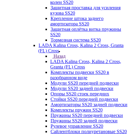
колеи SS20
Защитная проставка для усиления
кузова SS20
Крепление штока заднего
амортизатора SS20
Защитная оплётка витка пружины
SS20
Тормозная система SS20
LADA Kalina Cross, Kalina 2 Cross, Granta
(FL) Cross
Назад
LADA Kalina Cross, Kalina 2 Cross,
Granta (FL) Cross
Комплекты подвески SS20 в
разобранном виде
Модули SS20 передней подвески
Модули SS20 задней подвески
Опоры SS20 стоек передних
Стойки SS20 передней подвески
Амортизаторы SS20 задней подвески
Комплекты пружин SS20
Пружины SS20 передней подвески
Пружины SS20 задней подвески
Рулевое управление SS20
Сайлентблоки полиуретановые SS20