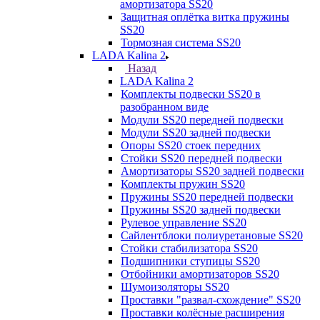
амортизатора SS20
Защитная оплётка витка пружины
SS20
Тормозная система SS20
LADA Kalina 2
Назад
LADA Kalina 2
Комплекты подвески SS20 в
разобранном виде
Модули SS20 передней подвески
Модули SS20 задней подвески
Опоры SS20 стоек передних
Стойки SS20 передней подвески
Амортизаторы SS20 задней подвески
Комплекты пружин SS20
Пружины SS20 передней подвески
Пружины SS20 задней подвески
Рулевое управление SS20
Сайлентблоки полиуретановые SS20
Стойки стабилизатора SS20
Подшипники ступицы SS20
Отбойники амортизаторов SS20
Шумоизоляторы SS20
Проставки "развал-схождение" SS20
Проставки колёсные расширения