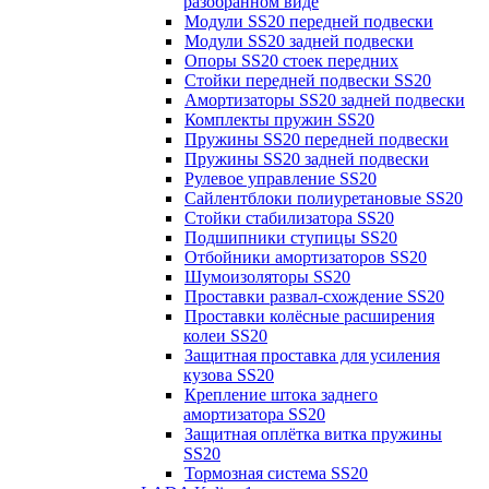
разобранном виде
Модули SS20 передней подвески
Модули SS20 задней подвески
Опоры SS20 стоек передних
Стойки передней подвески SS20
Амортизаторы SS20 задней подвески
Комплекты пружин SS20
Пружины SS20 передней подвески
Пружины SS20 задней подвески
Рулевое управление SS20
Сайлентблоки полиуретановые SS20
Стойки стабилизатора SS20
Подшипники ступицы SS20
Отбойники амортизаторов SS20
Шумоизоляторы SS20
Проставки развал-схождение SS20
Проставки колёсные расширения
колеи SS20
Защитная проставка для усиления
кузова SS20
Крепление штока заднего
амортизатора SS20
Защитная оплётка витка пружины
SS20
Тормозная система SS20