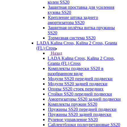
колеи SS20
Защитная проставка для усиления
кузова SS20
Крепление штока заднего
амортизатора SS20
Защитная оплётка витка пружины
SS20
Тормозная система SS20
LADA Kalina Cross, Kalina 2 Cross, Granta
(FL) Cross
Назад
LADA Kalina Cross, Kalina 2 Cross,
Granta (FL) Cross
Комплекты подвески SS20 в
разобранном виде
Модули SS20 передней подвески
Модули SS20 задней подвески
Опоры SS20 стоек передних
Стойки SS20 передней подвески
Амортизаторы SS20 задней подвески
Комплекты пружин SS20
Пружины SS20 передней подвески
Пружины SS20 задней подвески
Рулевое управление SS20
Сайлентблоки полиуретановые SS20