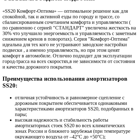
«SS20 Комфорт-Оптима» — оптимальное решение как для
спокойной, так и активной езды по городу и трассе, со
сбалансированным сочетанием комфорта и управляемости (
по сравнению с серией "СТАНДАРТ" увеличена жесткость на
30% что улучшило энергоемкость и управляемость с заметным
снижением кренов в поворотах). Серия "Комфорт-Оптима"
идеальна для тех кого не устраивают заводские настройки
подвески , а именно управляемость, но при этом ценят
комфорт в автомобиле. Отлично подходит для эксплуатации
город-трасса на всех скоростях,в не зависимости от состояния
и качества дорожного покрытия.
Преимущества использования амортизаторов
SS20:
отличная устойчивость и равномерное сцепление с
дорожным покрытием обеспечивается одинаковыми
характеристиками амортизаторов SS20, подобранных в
пары;
высокая надежность и стабильность работы
амортизаторных стоек SS20 во всех климатических
зонах России и ближнего зарубежья (при температуре
окружающего воздуха от –42°С до +50°С);