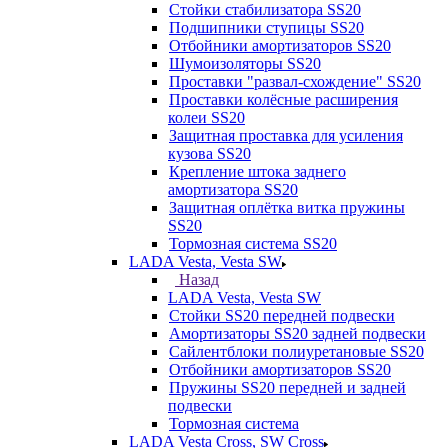
Стойки стабилизатора SS20
Подшипники ступицы SS20
Отбойники амортизаторов SS20
Шумоизоляторы SS20
Проставки "развал-схождение" SS20
Проставки колёсные расширения
колеи SS20
Защитная проставка для усиления
кузова SS20
Крепление штока заднего
амортизатора SS20
Защитная оплётка витка пружины
SS20
Тормозная система SS20
LADA Vesta, Vesta SW
Назад
LADA Vesta, Vesta SW
Стойки SS20 передней подвески
Амортизаторы SS20 задней подвески
Сайлентблоки полиуретановые SS20
Отбойники амортизаторов SS20
Пружины SS20 передней и задней
подвески
Тормозная система
LADA Vesta Cross, SW Cross