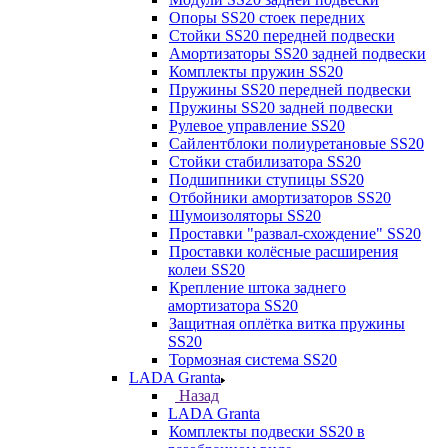
Опоры SS20 стоек передних
Стойки SS20 передней подвески
Амортизаторы SS20 задней подвески
Комплекты пружин SS20
Пружины SS20 передней подвески
Пружины SS20 задней подвески
Рулевое управление SS20
Сайлентблоки полиуретановые SS20
Стойки стабилизатора SS20
Подшипники ступицы SS20
Отбойники амортизаторов SS20
Шумоизоляторы SS20
Проставки "развал-схождение" SS20
Проставки колёсные расширения
колеи SS20
Крепление штока заднего
амортизатора SS20
Защитная оплётка витка пружины
SS20
Тормозная система SS20
LADA Granta
Назад
LADA Granta
Комплекты подвески SS20 в