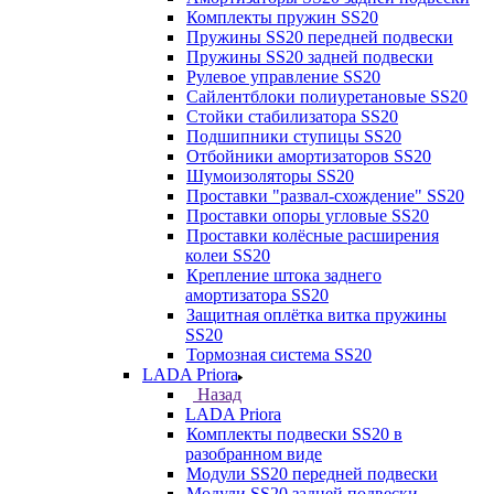
Комплекты пружин SS20
Пружины SS20 передней подвески
Пружины SS20 задней подвески
Рулевое управление SS20
Сайлентблоки полиуретановые SS20
Стойки стабилизатора SS20
Подшипники ступицы SS20
Отбойники амортизаторов SS20
Шумоизоляторы SS20
Проставки "развал-схождение" SS20
Проставки опоры угловые SS20
Проставки колёсные расширения
колеи SS20
Крепление штока заднего
амортизатора SS20
Защитная оплётка витка пружины
SS20
Тормозная система SS20
LADA Priora
Назад
LADA Priora
Комплекты подвески SS20 в
разобранном виде
Модули SS20 передней подвески
Модули SS20 задней подвески