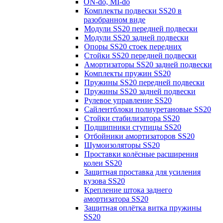
ON-do, MI-do
Комплекты подвески SS20 в
разобранном виде
Модули SS20 передней подвески
Модули SS20 задней подвески
Опоры SS20 стоек передних
Стойки SS20 передней подвески
Амортизаторы SS20 задней подвески
Комплекты пружин SS20
Пружины SS20 передней подвески
Пружины SS20 задней подвески
Рулевое управление SS20
Сайлентблоки полиуретановые SS20
Стойки стабилизатора SS20
Подшипники ступицы SS20
Отбойники амортизаторов SS20
Шумоизоляторы SS20
Проставки колёсные расширения
колеи SS20
Защитная проставка для усиления
кузова SS20
Крепление штока заднего
амортизатора SS20
Защитная оплётка витка пружины
SS20