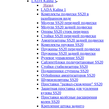
LADA Kalina 1
Назад
LADA Kalina 1
Комплекты подвески SS20 в
разобранном виде
Модули SS20 передней подвески
Модули SS20 задней подвески
Опоры SS20 стоек передних
Стойки SS20 передней подвески
Амортизаторы SS20 задней подвески
Комплекты пружин SS20
Пружины SS20 передней подвески
Пружины SS20 задней подвески
Рулевое управление SS20
Сайлентблоки полиуретановые SS20
Стойки стабилизатора SS20
Подшипники ступицы SS20
Отбойники амортизаторов SS20
Шумоизоляторы SS20
Проставки "развал-схождение" SS20
Защитная проставка для усиления
кузова SS20
Проставки колёсные расширения
колеи SS20
Крепление штока заднего