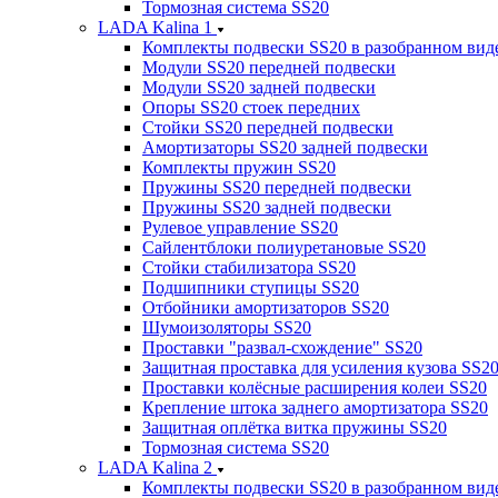
Тормозная система SS20
LADA Kalina 1
Комплекты подвески SS20 в разобранном вид
Модули SS20 передней подвески
Модули SS20 задней подвески
Опоры SS20 стоек передних
Стойки SS20 передней подвески
Амортизаторы SS20 задней подвески
Комплекты пружин SS20
Пружины SS20 передней подвески
Пружины SS20 задней подвески
Рулевое управление SS20
Сайлентблоки полиуретановые SS20
Стойки стабилизатора SS20
Подшипники ступицы SS20
Отбойники амортизаторов SS20
Шумоизоляторы SS20
Проставки "развал-схождение" SS20
Защитная проставка для усиления кузова SS2
Проставки колёсные расширения колеи SS20
Крепление штока заднего амортизатора SS20
Защитная оплётка витка пружины SS20
Тормозная система SS20
LADA Kalina 2
Комплекты подвески SS20 в разобранном вид