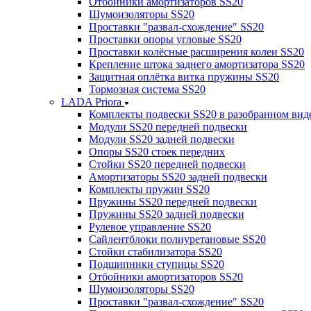
Отбойники амортизаторов SS20
Шумоизоляторы SS20
Проставки "развал-схождение" SS20
Проставки опоры угловые SS20
Проставки колёсные расширения колеи SS20
Крепление штока заднего амортизатора SS20
Защитная оплётка витка пружины SS20
Тормозная система SS20
LADA Priora
Комплекты подвески SS20 в разобранном вид
Модули SS20 передней подвески
Модули SS20 задней подвески
Опоры SS20 стоек передних
Стойки SS20 передней подвески
Амортизаторы SS20 задней подвески
Комплекты пружин SS20
Пружины SS20 передней подвески
Пружины SS20 задней подвески
Рулевое управление SS20
Сайлентблоки полиуретановые SS20
Стойки стабилизатора SS20
Подшипники ступицы SS20
Отбойники амортизаторов SS20
Шумоизоляторы SS20
Проставки "развал-схождение" SS20