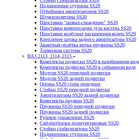
Стойки стабилизатора SS20
Подшипники ступицы SS20
Отбойники амортизаторов SS20
Шумоизоляторы SS20
Проставки "развал-схождение" SS20
Проставки компенсации угла кастера SS20
Проставки колёсные расширения колеи SS20
Крепление штока заднего амортизатора SS20
Защитная оплётка витка пружины SS20
Тормозная система SS20
ВАЗ 2113, 2114, 2115
Комплекты подвески SS20 в разобранном вид
Комплекты подвески SS20 в собранном виде
Модули SS20 передней подвески
Модули SS20 задней подвески
Опоры SS20 стоек передних
Стойки SS20 передней подвески
Амортизаторы SS20 задней подвески
Комплекты пружин SS20
Пружины SS20 передней подвески
Пружины SS20 задней подвески
Рулевое управление SS20
Сайлентблоки полиуретановые SS20
Стойки стабилизатора SS20
Подшипники ступицы SS20