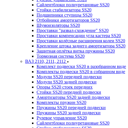
Сайлентблоки полиуретановые SS20
Стойки стабилизатора SS20
Подшипники ступицы SS20
Отбойники амортизаторов SS20
Шумоизоляторы SS20
Проставки "развал-схождение" SS20
Проставки компенсации угла кастера SS20
Проставки колёсные расширения колеи SS20
Крепление штока заднего амортизатора SS20
Защитная оплётка витка пружины SS20
Тормозная система SS20
ВАЗ 2110, 2111, 2112
Комплект подвески SS20 в разобранном виде
Комплекты подвески SS20 в собранном виде
Модули SS20 передней подвески
Модули SS20 задней подвески
Опоры SS20 стоек передних
Стойки SS20 передней подвески
Амортизаторы SS20 задней подвески
Комплекты пружин SS20
Пружины SS20 передней подвески
Пружины SS20 задней подвески
Рулевое управление SS20
Сайлентблоки полиуретановые SS20