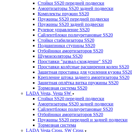
Стойки SS20 передней подвески
Амортизаторы SS20 задней подвески
Комплекты пружин SS20
Пружины SS20 передней подвески
Пружины SS20 задней подвески
Рулевое управление SS20
Сайлентблоки полиуретановые SS20
Стойки стабилизатора SS20
Подшипники ступицы SS20
Отбойники амортизаторов SS20
Шумоизоляторы SS20
Проставки "развал-схождение" SS20
Проставки колёсные расширения колеи SS20
Защитная проставка для усиления кузова SS2
Крепление штока заднего амортизатора SS20
Защитная оплётка витка пружины SS20
Тормозная система SS20
LADA Vesta, Vesta SW
Стойки SS20 передней подвески
Амортизаторы SS20 задней подвески
Сайлентблоки полиуретановые SS20
Отбойники амортизаторов SS20
Пружины SS20 передней и задней подвески
Тормозная система
LADA Vesta Cross, SW Cross