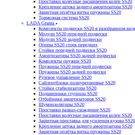
Проставки колёсные расширения колеи SS20
Крепление штока заднего амортизатора SS20
Защитная оплётка витка пружины SS20
Тормозная система SS20
LADA Granta
Комплекты подвески SS20 в разобранном вид
Модули SS20 передней подвески
Модули SS20 задней подвески
Опоры SS20 стоек передних
Стойки передней подвески SS20
Амортизаторы SS20 задней подвески
Комплекты пружин SS20
Пружины SS20 передней подвески
Пружины SS20 задней подвески
Рулевое управление SS20
Сайлентблоки полиуретановые SS20
Стойки стабилизатора SS20
Подшипники ступицы SS20
Отбойники амортизаторов SS20
Шумоизоляторы SS20
Проставки развал-схождение SS20
Проставки колёсные расширения колеи SS20
Защитная проставка для усиления кузова SS2
Крепление штока заднего амортизатора SS20
Защитная оплётка витка пружины SS20