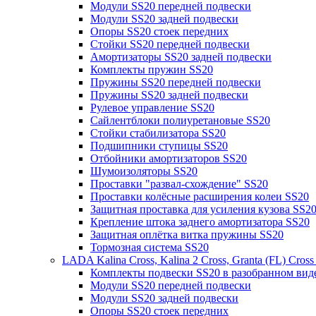
Модули SS20 передней подвески
Модули SS20 задней подвески
Опоры SS20 стоек передних
Стойки SS20 передней подвески
Амортизаторы SS20 задней подвески
Комплекты пружин SS20
Пружины SS20 передней подвески
Пружины SS20 задней подвески
Рулевое управление SS20
Сайлентблоки полиуретановые SS20
Стойки стабилизатора SS20
Подшипники ступицы SS20
Отбойники амортизаторов SS20
Шумоизоляторы SS20
Проставки "развал-схождение" SS20
Проставки колёсные расширения колеи SS20
Защитная проставка для усиления кузова SS2
Крепление штока заднего амортизатора SS20
Защитная оплётка витка пружины SS20
Тормозная система SS20
LADA Kalina Cross, Kalina 2 Cross, Granta (FL) Cros
Комплекты подвески SS20 в разобранном вид
Модули SS20 передней подвески
Модули SS20 задней подвески
Опоры SS20 стоек передних