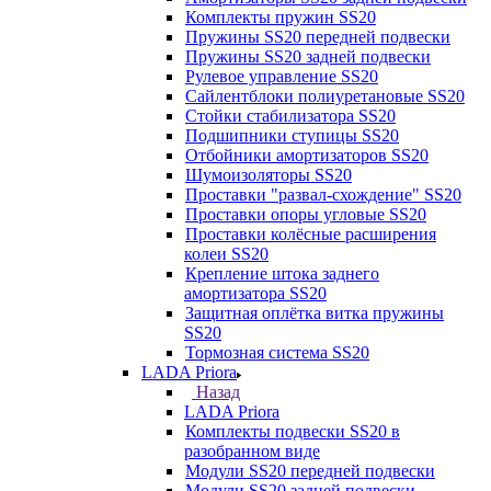
Комплекты пружин SS20
Пружины SS20 передней подвески
Пружины SS20 задней подвески
Рулевое управление SS20
Сайлентблоки полиуретановые SS20
Стойки стабилизатора SS20
Подшипники ступицы SS20
Отбойники амортизаторов SS20
Шумоизоляторы SS20
Проставки "развал-схождение" SS20
Проставки опоры угловые SS20
Проставки колёсные расширения
колеи SS20
Крепление штока заднего
амортизатора SS20
Защитная оплётка витка пружины
SS20
Тормозная система SS20
LADA Priora
Назад
LADA Priora
Комплекты подвески SS20 в
разобранном виде
Модули SS20 передней подвески
Модули SS20 задней подвески