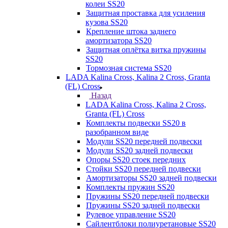
колеи SS20
Защитная проставка для усиления
кузова SS20
Крепление штока заднего
амортизатора SS20
Защитная оплётка витка пружины
SS20
Тормозная система SS20
LADA Kalina Cross, Kalina 2 Cross, Granta
(FL) Cross
Назад
LADA Kalina Cross, Kalina 2 Cross,
Granta (FL) Cross
Комплекты подвески SS20 в
разобранном виде
Модули SS20 передней подвески
Модули SS20 задней подвески
Опоры SS20 стоек передних
Стойки SS20 передней подвески
Амортизаторы SS20 задней подвески
Комплекты пружин SS20
Пружины SS20 передней подвески
Пружины SS20 задней подвески
Рулевое управление SS20
Сайлентблоки полиуретановые SS20