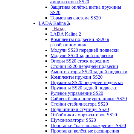
амортизатора SS20
Защитная оплётка витка пружины
SS20
Тормозная система SS20
LADA Kalina 2
Назад
LADA Kalina 2
Комплекты подвески SS20 в
разобранном виде
Модули SS20 передней подвески
Модули SS20 задней подвески
Опоры SS20 стоек передних
Стойки SS20 передней подвески
Амортизаторы SS20 задней подвески
Комплекты пружин SS20
Пружины SS20 передней подвески
Пружины SS20 задней подвески
Рулевое управление SS20
Сайлентблоки полиуретановые SS20
Стойки стабилизатора SS20
Подшипники ступицы SS20
Отбойники амортизаторов SS20
Шумоизоляторы SS20
Проставки "развал-схождение" SS20
Проставки колёсные расширения