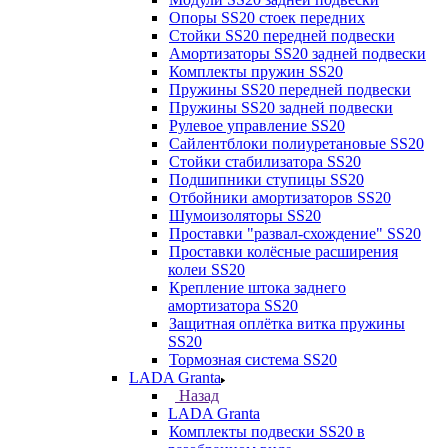
Опоры SS20 стоек передних
Стойки SS20 передней подвески
Амортизаторы SS20 задней подвески
Комплекты пружин SS20
Пружины SS20 передней подвески
Пружины SS20 задней подвески
Рулевое управление SS20
Сайлентблоки полиуретановые SS20
Стойки стабилизатора SS20
Подшипники ступицы SS20
Отбойники амортизаторов SS20
Шумоизоляторы SS20
Проставки "развал-схождение" SS20
Проставки колёсные расширения
колеи SS20
Крепление штока заднего
амортизатора SS20
Защитная оплётка витка пружины
SS20
Тормозная система SS20
LADA Granta
Назад
LADA Granta
Комплекты подвески SS20 в