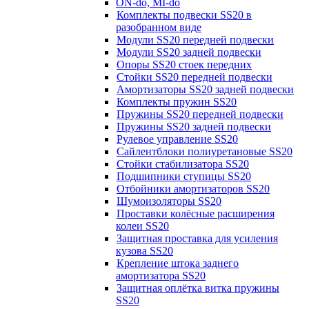
ON-do, MI-do
Комплекты подвески SS20 в
разобранном виде
Модули SS20 передней подвески
Модули SS20 задней подвески
Опоры SS20 стоек передних
Стойки SS20 передней подвески
Амортизаторы SS20 задней подвески
Комплекты пружин SS20
Пружины SS20 передней подвески
Пружины SS20 задней подвески
Рулевое управление SS20
Сайлентблоки полиуретановые SS20
Стойки стабилизатора SS20
Подшипники ступицы SS20
Отбойники амортизаторов SS20
Шумоизоляторы SS20
Проставки колёсные расширения
колеи SS20
Защитная проставка для усиления
кузова SS20
Крепление штока заднего
амортизатора SS20
Защитная оплётка витка пружины
SS20