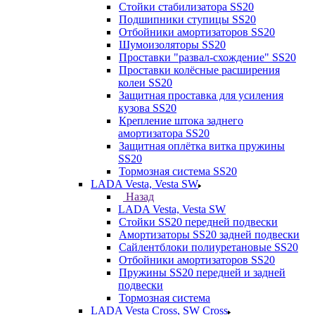
Стойки стабилизатора SS20
Подшипники ступицы SS20
Отбойники амортизаторов SS20
Шумоизоляторы SS20
Проставки "развал-схождение" SS20
Проставки колёсные расширения
колеи SS20
Защитная проставка для усиления
кузова SS20
Крепление штока заднего
амортизатора SS20
Защитная оплётка витка пружины
SS20
Тормозная система SS20
LADA Vesta, Vesta SW
Назад
LADA Vesta, Vesta SW
Стойки SS20 передней подвески
Амортизаторы SS20 задней подвески
Сайлентблоки полиуретановые SS20
Отбойники амортизаторов SS20
Пружины SS20 передней и задней
подвески
Тормозная система
LADA Vesta Cross, SW Cross