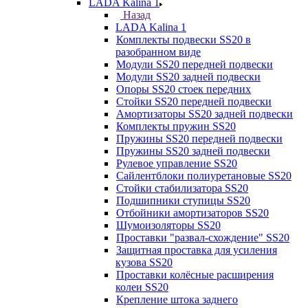
LADA Kalina 1
Назад
LADA Kalina 1
Комплекты подвески SS20 в
разобранном виде
Модули SS20 передней подвески
Модули SS20 задней подвески
Опоры SS20 стоек передних
Стойки SS20 передней подвески
Амортизаторы SS20 задней подвески
Комплекты пружин SS20
Пружины SS20 передней подвески
Пружины SS20 задней подвески
Рулевое управление SS20
Сайлентблоки полиуретановые SS20
Стойки стабилизатора SS20
Подшипники ступицы SS20
Отбойники амортизаторов SS20
Шумоизоляторы SS20
Проставки "развал-схождение" SS20
Защитная проставка для усиления
кузова SS20
Проставки колёсные расширения
колеи SS20
Крепление штока заднего