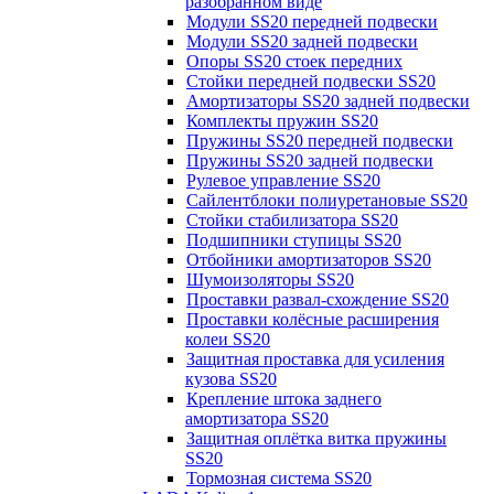
разобранном виде
Модули SS20 передней подвески
Модули SS20 задней подвески
Опоры SS20 стоек передних
Стойки передней подвески SS20
Амортизаторы SS20 задней подвески
Комплекты пружин SS20
Пружины SS20 передней подвески
Пружины SS20 задней подвески
Рулевое управление SS20
Сайлентблоки полиуретановые SS20
Стойки стабилизатора SS20
Подшипники ступицы SS20
Отбойники амортизаторов SS20
Шумоизоляторы SS20
Проставки развал-схождение SS20
Проставки колёсные расширения
колеи SS20
Защитная проставка для усиления
кузова SS20
Крепление штока заднего
амортизатора SS20
Защитная оплётка витка пружины
SS20
Тормозная система SS20