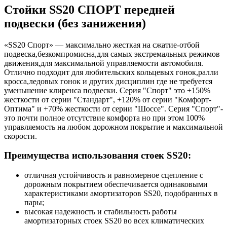
Стойки SS20 СПОРТ передней
подвески (без занижения)
«SS20 Спорт» — максимально жесткая на сжатие-отбой
подвеска,безкомпромисна,для самых экстремальных режимов
движения,для максимальной управляемости автомобиля.
Отлично подходит для любительских кольцевых гонок,ралли
кросса,ледовых гонок и других дисциплин где не требуется
уменьшение клиренса подвески. Серия "Спорт" это +150%
жесткости от серии "Стандарт", +120% от серии "Комфорт-
Оптима" и +70% жесткости от серии "Шоссе". Серия "Спорт"-
это почти полное отсутствие комфорта но при этом 100%
управляемость на любом дорожном покрытие и максимальной
скорости.
Преимущества использования стоек SS20:
отличная устойчивость и равномерное сцепление с
дорожным покрытием обеспечивается одинаковыми
характеристиками амортизаторов SS20, подобранных в
пары;
высокая надежность и стабильность работы
амортизаторных стоек SS20 во всех климатических