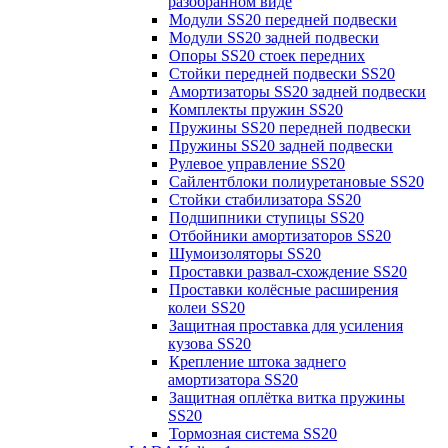
разобранном виде
Модули SS20 передней подвески
Модули SS20 задней подвески
Опоры SS20 стоек передних
Стойки передней подвески SS20
Амортизаторы SS20 задней подвески
Комплекты пружин SS20
Пружины SS20 передней подвески
Пружины SS20 задней подвески
Рулевое управление SS20
Сайлентблоки полиуретановые SS20
Стойки стабилизатора SS20
Подшипники ступицы SS20
Отбойники амортизаторов SS20
Шумоизоляторы SS20
Проставки развал-схождение SS20
Проставки колёсные расширения
колеи SS20
Защитная проставка для усиления
кузова SS20
Крепление штока заднего
амортизатора SS20
Защитная оплётка витка пружины
SS20
Тормозная система SS20