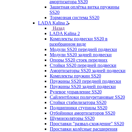
амортизатора SS20
Защитная оплётка витка пружины
SS20
Тормозная система SS20
LADA Kalina 2
Назад
LADA Kalina 2
Комплекты подвески SS20 в
разобранном виде
Модули SS20 передней подвески
Модули SS20 задней подвески
Опоры SS20 стоек передних
Стойки SS20 передней подвески
Амортизаторы SS20 задней подвески
Комплекты пружин SS20
Пружины SS20 передней подвески
Пружины SS20 задней подвески
Рулевое управление SS20
Сайлентблоки полиуретановые SS20
Стойки стабилизатора SS20
Подшипники ступицы SS20
Отбойники амортизаторов SS20
Шумоизоляторы SS20
Проставки "развал-схождение" SS20
Проставки колёсные расширения