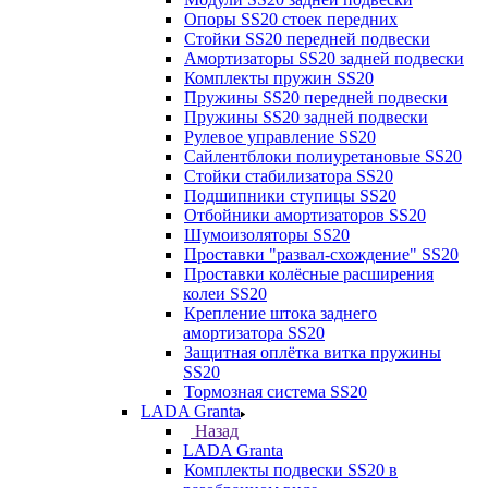
Опоры SS20 стоек передних
Стойки SS20 передней подвески
Амортизаторы SS20 задней подвески
Комплекты пружин SS20
Пружины SS20 передней подвески
Пружины SS20 задней подвески
Рулевое управление SS20
Сайлентблоки полиуретановые SS20
Стойки стабилизатора SS20
Подшипники ступицы SS20
Отбойники амортизаторов SS20
Шумоизоляторы SS20
Проставки "развал-схождение" SS20
Проставки колёсные расширения
колеи SS20
Крепление штока заднего
амортизатора SS20
Защитная оплётка витка пружины
SS20
Тормозная система SS20
LADA Granta
Назад
LADA Granta
Комплекты подвески SS20 в