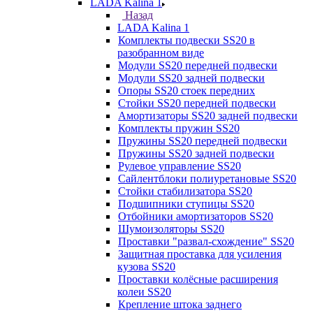
LADA Kalina 1
Назад
LADA Kalina 1
Комплекты подвески SS20 в
разобранном виде
Модули SS20 передней подвески
Модули SS20 задней подвески
Опоры SS20 стоек передних
Стойки SS20 передней подвески
Амортизаторы SS20 задней подвески
Комплекты пружин SS20
Пружины SS20 передней подвески
Пружины SS20 задней подвески
Рулевое управление SS20
Сайлентблоки полиуретановые SS20
Стойки стабилизатора SS20
Подшипники ступицы SS20
Отбойники амортизаторов SS20
Шумоизоляторы SS20
Проставки "развал-схождение" SS20
Защитная проставка для усиления
кузова SS20
Проставки колёсные расширения
колеи SS20
Крепление штока заднего