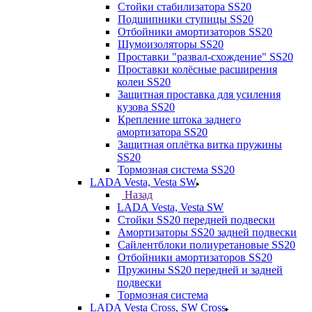
Стойки стабилизатора SS20
Подшипники ступицы SS20
Отбойники амортизаторов SS20
Шумоизоляторы SS20
Проставки "развал-схождение" SS20
Проставки колёсные расширения
колеи SS20
Защитная проставка для усиления
кузова SS20
Крепление штока заднего
амортизатора SS20
Защитная оплётка витка пружины
SS20
Тормозная система SS20
LADA Vesta, Vesta SW
Назад
LADA Vesta, Vesta SW
Стойки SS20 передней подвески
Амортизаторы SS20 задней подвески
Сайлентблоки полиуретановые SS20
Отбойники амортизаторов SS20
Пружины SS20 передней и задней
подвески
Тормозная система
LADA Vesta Cross, SW Cross