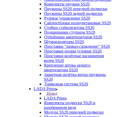
Комплекты пружин SS20
Пружины SS20 передней подвески
Пружины SS20 задней подвески
Рулевое управление SS20
Сайлентблоки полиуретановые SS20
Стойки стабилизатора SS20
Подшипники ступицы SS20
Отбойники амортизаторов SS20
Шумоизоляторы SS20
Проставки "развал-схождение" SS20
Проставки опоры угловые SS20
Проставки колёсные расширения
колеи SS20
Крепление штока заднего
амортизатора SS20
Защитная оплётка витка пружины
SS20
Тормозная система SS20
LADA Priora
Назад
LADA Priora
Комплекты подвески SS20 в
разобранном виде
Модули SS20 передней подвески
Модули SS20 задней подвески