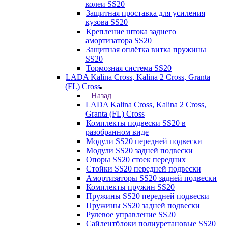
колеи SS20
Защитная проставка для усиления
кузова SS20
Крепление штока заднего
амортизатора SS20
Защитная оплётка витка пружины
SS20
Тормозная система SS20
LADA Kalina Cross, Kalina 2 Cross, Granta
(FL) Cross
Назад
LADA Kalina Cross, Kalina 2 Cross,
Granta (FL) Cross
Комплекты подвески SS20 в
разобранном виде
Модули SS20 передней подвески
Модули SS20 задней подвески
Опоры SS20 стоек передних
Стойки SS20 передней подвески
Амортизаторы SS20 задней подвески
Комплекты пружин SS20
Пружины SS20 передней подвески
Пружины SS20 задней подвески
Рулевое управление SS20
Сайлентблоки полиуретановые SS20