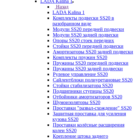
LADA Kalina 1
Назад
LADA Kalina 1
Комплекты подвески SS20 в
разобранном виде
Модули SS20 передней подвески
Модули SS20 задней подвески
Опоры SS20 стоек передних
Стойки SS20 передней подвески
Амортизаторы SS20 задней подвески
Комплекты пружин SS20
Пружины SS20 передней подвески
Пружины SS20 задней подвески
Рулевое управление SS20
Сайлентблоки полиуретановые SS20
Стойки стабилизатора SS20
Подшипники ступицы SS20
Отбойники амортизаторов SS20
Шумоизоляторы SS20
Проставки "развал-схождение" SS20
Защитная проставка для усиления
кузова SS20
Проставки колёсные расширения
колеи SS20
Крепление штока заднего