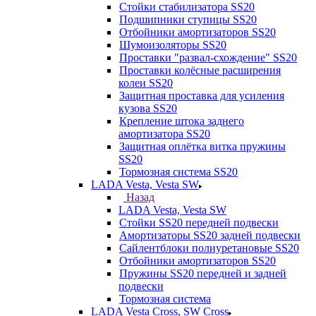
Стойки стабилизатора SS20
Подшипники ступицы SS20
Отбойники амортизаторов SS20
Шумоизоляторы SS20
Проставки "развал-схождение" SS20
Проставки колёсные расширения
колеи SS20
Защитная проставка для усиления
кузова SS20
Крепление штока заднего
амортизатора SS20
Защитная оплётка витка пружины
SS20
Тормозная система SS20
LADA Vesta, Vesta SW
Назад
LADA Vesta, Vesta SW
Стойки SS20 передней подвески
Амортизаторы SS20 задней подвески
Сайлентблоки полиуретановые SS20
Отбойники амортизаторов SS20
Пружины SS20 передней и задней
подвески
Тормозная система
LADA Vesta Cross, SW Cross