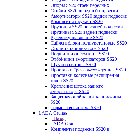
Опоры SS20 стоек передних
Стойки SS20 передней подвески
Амортизаторы SS20 задней подвески
Комплекты пружин SS20
Пружины SS20 передней подвески
Пружины SS20 задней подвески
Рулевое управление SS20
Сайлентблоки полиуретановые SS20
Стойки стабилизатора SS20
Подшипники ступицы SS20
Отбойники амортизаторов SS20
Шумоизоляторы SS20
Проставки "развал-схождение" SS20
Проставки колёсные расширения
колеи SS20
Крепление штока заднего
амортизатора SS20
Защитная оплётка витка пружины
SS20
Тормозная система SS20
LADA Granta
Назад
LADA Granta
Комплекты подвески SS20 в