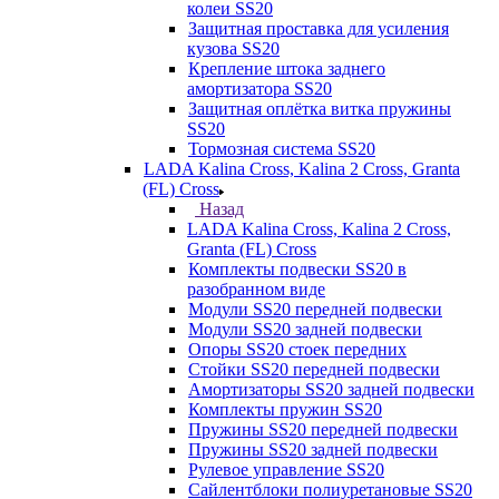
колеи SS20
Защитная проставка для усиления
кузова SS20
Крепление штока заднего
амортизатора SS20
Защитная оплётка витка пружины
SS20
Тормозная система SS20
LADA Kalina Cross, Kalina 2 Cross, Granta
(FL) Cross
Назад
LADA Kalina Cross, Kalina 2 Cross,
Granta (FL) Cross
Комплекты подвески SS20 в
разобранном виде
Модули SS20 передней подвески
Модули SS20 задней подвески
Опоры SS20 стоек передних
Стойки SS20 передней подвески
Амортизаторы SS20 задней подвески
Комплекты пружин SS20
Пружины SS20 передней подвески
Пружины SS20 задней подвески
Рулевое управление SS20
Сайлентблоки полиуретановые SS20