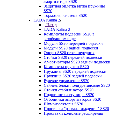
амортизатора SS20
Защитная оплётка витка пружины
SS20
Тормозная система SS20
LADA Kalina 2
Назад
LADA Kalina 2
Комплекты подвески SS20 в
разобранном виде
Модули SS20 передней подвески
Модули SS20 задней подвески
Опоры SS20 стоек передних
Стойки SS20 передней подвески
Амортизаторы SS20 задней подвески
Комплекты пружин SS20
Пружины SS20 передней подвески
Пружины SS20 задней подвески
Рулевое управление SS20
Сайлентблоки полиуретановые SS20
Стойки стабилизатора SS20
Подшипники ступицы SS20
Отбойники амортизаторов SS20
Шумоизоляторы SS20
Проставки "развал-схождение" SS20
Проставки колёсные расширения