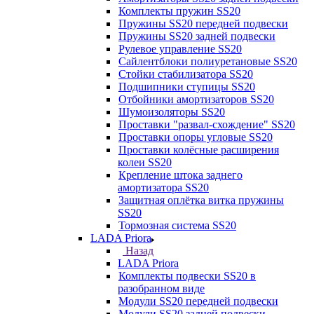
Комплекты пружин SS20
Пружины SS20 передней подвески
Пружины SS20 задней подвески
Рулевое управление SS20
Сайлентблоки полиуретановые SS20
Стойки стабилизатора SS20
Подшипники ступицы SS20
Отбойники амортизаторов SS20
Шумоизоляторы SS20
Проставки "развал-схождение" SS20
Проставки опоры угловые SS20
Проставки колёсные расширения
колеи SS20
Крепление штока заднего
амортизатора SS20
Защитная оплётка витка пружины
SS20
Тормозная система SS20
LADA Priora
Назад
LADA Priora
Комплекты подвески SS20 в
разобранном виде
Модули SS20 передней подвески
Модули SS20 задней подвески