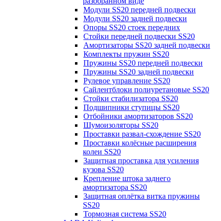
разобранном виде
Модули SS20 передней подвески
Модули SS20 задней подвески
Опоры SS20 стоек передних
Стойки передней подвески SS20
Амортизаторы SS20 задней подвески
Комплекты пружин SS20
Пружины SS20 передней подвески
Пружины SS20 задней подвески
Рулевое управление SS20
Сайлентблоки полиуретановые SS20
Стойки стабилизатора SS20
Подшипники ступицы SS20
Отбойники амортизаторов SS20
Шумоизоляторы SS20
Проставки развал-схождение SS20
Проставки колёсные расширения
колеи SS20
Защитная проставка для усиления
кузова SS20
Крепление штока заднего
амортизатора SS20
Защитная оплётка витка пружины
SS20
Тормозная система SS20