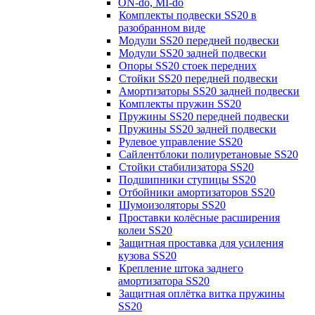
ON-do, MI-do
Комплекты подвески SS20 в
разобранном виде
Модули SS20 передней подвески
Модули SS20 задней подвески
Опоры SS20 стоек передних
Стойки SS20 передней подвески
Амортизаторы SS20 задней подвески
Комплекты пружин SS20
Пружины SS20 передней подвески
Пружины SS20 задней подвески
Рулевое управление SS20
Сайлентблоки полиуретановые SS20
Стойки стабилизатора SS20
Подшипники ступицы SS20
Отбойники амортизаторов SS20
Шумоизоляторы SS20
Проставки колёсные расширения
колеи SS20
Защитная проставка для усиления
кузова SS20
Крепление штока заднего
амортизатора SS20
Защитная оплётка витка пружины
SS20