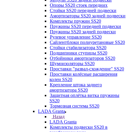
Опоры SS20 стоек передних
Стойки SS20 передней подвески
Амортизаторы SS20 задней подвески
Комплекты пружин SS20
Пружины SS20 передней подвески
Пружины SS20 задней подвески
Рулевое управление SS20
Сайлентблоки полиуретановые SS20
Стойки стабилизатора SS20
Подшипники ступицы SS20
Отбойники амортизаторов SS20
Шумоизоляторы SS20
Проставки "развал-схождение" SS20
Проставки колёсные расширения
колеи SS20
Крепление штока заднего
амортизатора SS20
Защитная оплётка витка пружины
SS20
Тормозная система SS20
LADA Granta
Назад
LADA Granta
Комплекты подвески SS20 в