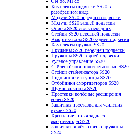
ON-do, MI-do
Комплекты подвески SS20 в
разобранном виде
Модули SS20 передней подвески
Модули SS20 задней подвески
Опоры SS20 стоек передних
Стойки SS20 передней подвески
Амортизаторы SS20 задней подвески
Комплекты пружин SS20
Пружины SS20 передней подвески
Пружины SS20 задней подвески
Рулевое управление SS20
Сайлентблоки полиуретановые SS20
Стойки стабилизатора SS20
Подшипники ступицы SS20
Отбойники амортизаторов SS20
Шумоизоляторы SS20
Проставки колёсные расширения
колеи SS20
Защитная проставка для усиления
кузова SS20
Крепление штока заднего
амортизатора SS20
Защитная оплётка витка пружины
SS20