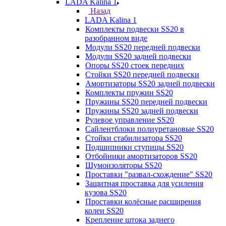
LADA Kalina 1
Назад
LADA Kalina 1
Комплекты подвески SS20 в
разобранном виде
Модули SS20 передней подвески
Модули SS20 задней подвески
Опоры SS20 стоек передних
Стойки SS20 передней подвески
Амортизаторы SS20 задней подвески
Комплекты пружин SS20
Пружины SS20 передней подвески
Пружины SS20 задней подвески
Рулевое управление SS20
Сайлентблоки полиуретановые SS20
Стойки стабилизатора SS20
Подшипники ступицы SS20
Отбойники амортизаторов SS20
Шумоизоляторы SS20
Проставки "развал-схождение" SS20
Защитная проставка для усиления
кузова SS20
Проставки колёсные расширения
колеи SS20
Крепление штока заднего