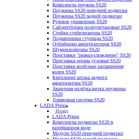
Комплекты пружин SS20
Пружины SS20 передней подвески
Пружины SS20 задней подвески
Рулевое управление SS20
Сайлентблоки полиуретановые SS20
Стойки стабилизатора SS20
Подшипники ступицы SS20
Отбойники амортизаторов SS20
Шумоизоляторы SS20
Проставки "развал-схождение" SS20
Проставки опоры угловые SS20
Проставки колёсные расширения
колеи SS20
Крепление штока заднего
амортизатора SS20
Защитная оплётка витка пружины
SS20
Тормозная система SS20
LADA Priora
Назад
LADA Priora
Комплекты подвески SS20 в
разобранном виде
Модули SS20 передней подвески
Модули SS20 задней подвески