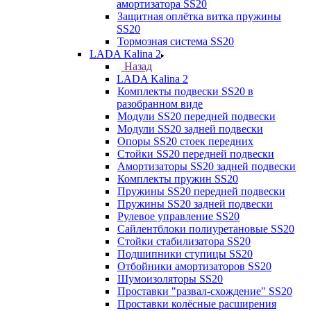
амортизатора SS20
Защитная оплётка витка пружины
SS20
Тормозная система SS20
LADA Kalina 2
Назад
LADA Kalina 2
Комплекты подвески SS20 в
разобранном виде
Модули SS20 передней подвески
Модули SS20 задней подвески
Опоры SS20 стоек передних
Стойки SS20 передней подвески
Амортизаторы SS20 задней подвески
Комплекты пружин SS20
Пружины SS20 передней подвески
Пружины SS20 задней подвески
Рулевое управление SS20
Сайлентблоки полиуретановые SS20
Стойки стабилизатора SS20
Подшипники ступицы SS20
Отбойники амортизаторов SS20
Шумоизоляторы SS20
Проставки "развал-схождение" SS20
Проставки колёсные расширения