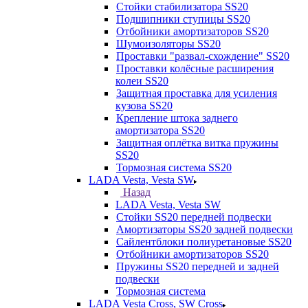
Стойки стабилизатора SS20
Подшипники ступицы SS20
Отбойники амортизаторов SS20
Шумоизоляторы SS20
Проставки "развал-схождение" SS20
Проставки колёсные расширения
колеи SS20
Защитная проставка для усиления
кузова SS20
Крепление штока заднего
амортизатора SS20
Защитная оплётка витка пружины
SS20
Тормозная система SS20
LADA Vesta, Vesta SW
Назад
LADA Vesta, Vesta SW
Стойки SS20 передней подвески
Амортизаторы SS20 задней подвески
Сайлентблоки полиуретановые SS20
Отбойники амортизаторов SS20
Пружины SS20 передней и задней
подвески
Тормозная система
LADA Vesta Cross, SW Cross