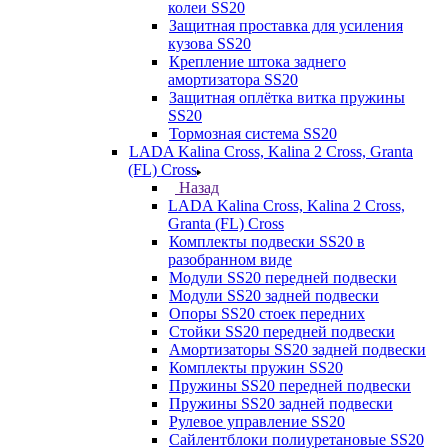
колеи SS20
Защитная проставка для усиления
кузова SS20
Крепление штока заднего
амортизатора SS20
Защитная оплётка витка пружины
SS20
Тормозная система SS20
LADA Kalina Cross, Kalina 2 Cross, Granta
(FL) Cross
Назад
LADA Kalina Cross, Kalina 2 Cross,
Granta (FL) Cross
Комплекты подвески SS20 в
разобранном виде
Модули SS20 передней подвески
Модули SS20 задней подвески
Опоры SS20 стоек передних
Стойки SS20 передней подвески
Амортизаторы SS20 задней подвески
Комплекты пружин SS20
Пружины SS20 передней подвески
Пружины SS20 задней подвески
Рулевое управление SS20
Сайлентблоки полиуретановые SS20