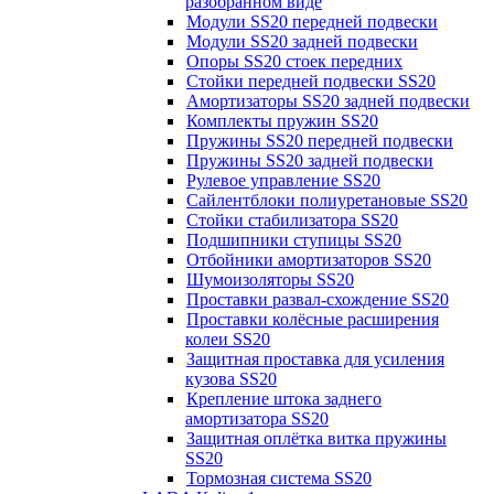
разобранном виде
Модули SS20 передней подвески
Модули SS20 задней подвески
Опоры SS20 стоек передних
Стойки передней подвески SS20
Амортизаторы SS20 задней подвески
Комплекты пружин SS20
Пружины SS20 передней подвески
Пружины SS20 задней подвески
Рулевое управление SS20
Сайлентблоки полиуретановые SS20
Стойки стабилизатора SS20
Подшипники ступицы SS20
Отбойники амортизаторов SS20
Шумоизоляторы SS20
Проставки развал-схождение SS20
Проставки колёсные расширения
колеи SS20
Защитная проставка для усиления
кузова SS20
Крепление штока заднего
амортизатора SS20
Защитная оплётка витка пружины
SS20
Тормозная система SS20