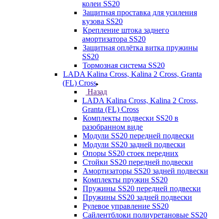
колеи SS20
Защитная проставка для усиления
кузова SS20
Крепление штока заднего
амортизатора SS20
Защитная оплётка витка пружины
SS20
Тормозная система SS20
LADA Kalina Cross, Kalina 2 Cross, Granta
(FL) Cross
Назад
LADA Kalina Cross, Kalina 2 Cross,
Granta (FL) Cross
Комплекты подвески SS20 в
разобранном виде
Модули SS20 передней подвески
Модули SS20 задней подвески
Опоры SS20 стоек передних
Стойки SS20 передней подвески
Амортизаторы SS20 задней подвески
Комплекты пружин SS20
Пружины SS20 передней подвески
Пружины SS20 задней подвески
Рулевое управление SS20
Сайлентблоки полиуретановые SS20