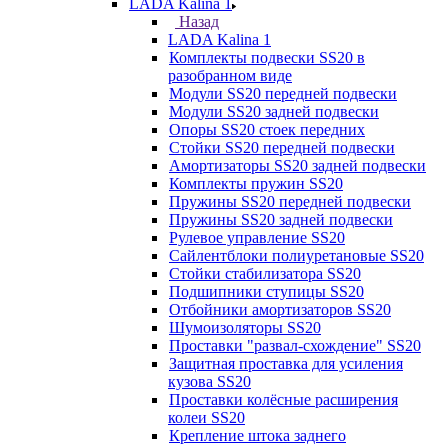
LADA Kalina 1
Назад
LADA Kalina 1
Комплекты подвески SS20 в
разобранном виде
Модули SS20 передней подвески
Модули SS20 задней подвески
Опоры SS20 стоек передних
Стойки SS20 передней подвески
Амортизаторы SS20 задней подвески
Комплекты пружин SS20
Пружины SS20 передней подвески
Пружины SS20 задней подвески
Рулевое управление SS20
Сайлентблоки полиуретановые SS20
Стойки стабилизатора SS20
Подшипники ступицы SS20
Отбойники амортизаторов SS20
Шумоизоляторы SS20
Проставки "развал-схождение" SS20
Защитная проставка для усиления
кузова SS20
Проставки колёсные расширения
колеи SS20
Крепление штока заднего