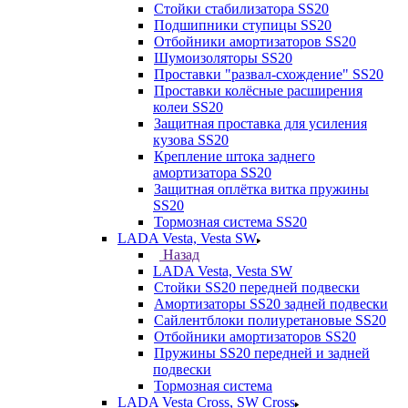
Стойки стабилизатора SS20
Подшипники ступицы SS20
Отбойники амортизаторов SS20
Шумоизоляторы SS20
Проставки "развал-схождение" SS20
Проставки колёсные расширения
колеи SS20
Защитная проставка для усиления
кузова SS20
Крепление штока заднего
амортизатора SS20
Защитная оплётка витка пружины
SS20
Тормозная система SS20
LADA Vesta, Vesta SW
Назад
LADA Vesta, Vesta SW
Стойки SS20 передней подвески
Амортизаторы SS20 задней подвески
Сайлентблоки полиуретановые SS20
Отбойники амортизаторов SS20
Пружины SS20 передней и задней
подвески
Тормозная система
LADA Vesta Cross, SW Cross