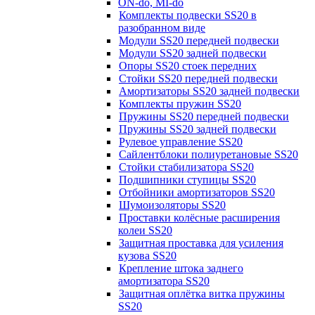
ON-do, MI-do
Комплекты подвески SS20 в
разобранном виде
Модули SS20 передней подвески
Модули SS20 задней подвески
Опоры SS20 стоек передних
Стойки SS20 передней подвески
Амортизаторы SS20 задней подвески
Комплекты пружин SS20
Пружины SS20 передней подвески
Пружины SS20 задней подвески
Рулевое управление SS20
Сайлентблоки полиуретановые SS20
Стойки стабилизатора SS20
Подшипники ступицы SS20
Отбойники амортизаторов SS20
Шумоизоляторы SS20
Проставки колёсные расширения
колеи SS20
Защитная проставка для усиления
кузова SS20
Крепление штока заднего
амортизатора SS20
Защитная оплётка витка пружины
SS20