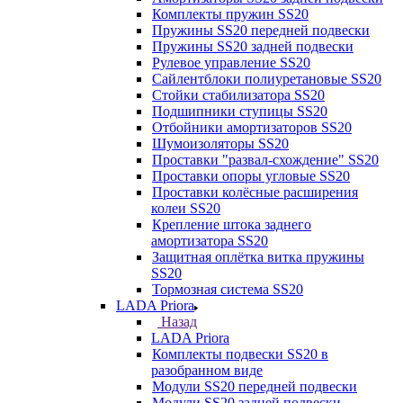
Комплекты пружин SS20
Пружины SS20 передней подвески
Пружины SS20 задней подвески
Рулевое управление SS20
Сайлентблоки полиуретановые SS20
Стойки стабилизатора SS20
Подшипники ступицы SS20
Отбойники амортизаторов SS20
Шумоизоляторы SS20
Проставки "развал-схождение" SS20
Проставки опоры угловые SS20
Проставки колёсные расширения
колеи SS20
Крепление штока заднего
амортизатора SS20
Защитная оплётка витка пружины
SS20
Тормозная система SS20
LADA Priora
Назад
LADA Priora
Комплекты подвески SS20 в
разобранном виде
Модули SS20 передней подвески
Модули SS20 задней подвески