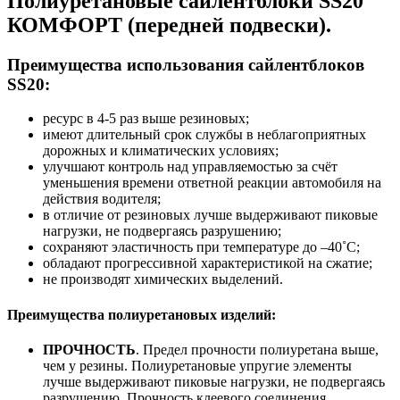
Полиуретановые сайлентблоки SS20
КОМФОРТ (
передней подвески).
Преимущества использования сайлентблоков
SS20:
ресурс в 4-5 раз выше резиновых;
имеют длительный срок службы в неблагоприятных
дорожных и климатических условиях;
улучшают контроль над управляемостью за счёт
уменьшения времени ответной реакции автомобиля на
действия водителя;
в отличие от резиновых лучше выдерживают пиковые
нагрузки, не подвергаясь разрушению;
сохраняют эластичность при температуре до –40˚С;
обладают прогрессивной характеристикой на сжатие;
не производят химических выделений.
Преимущества полиуретановых изделий:
ПРОЧНОСТЬ
. Предел прочности полиуретана выше,
чем у резины. Полиуретановые упругие элементы
лучше выдерживают пиковые нагрузки, не подвергаясь
разрушению. Прочность клеевого соединения