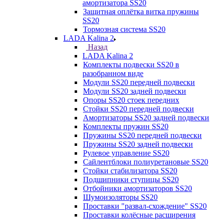
амортизатора SS20
Защитная оплётка витка пружины
SS20
Тормозная система SS20
LADA Kalina 2
Назад
LADA Kalina 2
Комплекты подвески SS20 в
разобранном виде
Модули SS20 передней подвески
Модули SS20 задней подвески
Опоры SS20 стоек передних
Стойки SS20 передней подвески
Амортизаторы SS20 задней подвески
Комплекты пружин SS20
Пружины SS20 передней подвески
Пружины SS20 задней подвески
Рулевое управление SS20
Сайлентблоки полиуретановые SS20
Стойки стабилизатора SS20
Подшипники ступицы SS20
Отбойники амортизаторов SS20
Шумоизоляторы SS20
Проставки "развал-схождение" SS20
Проставки колёсные расширения