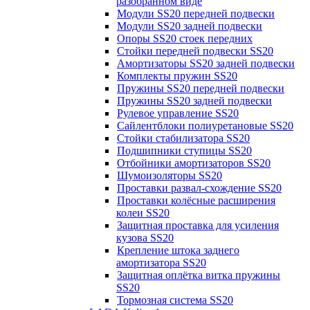
разобранном виде
Модули SS20 передней подвески
Модули SS20 задней подвески
Опоры SS20 стоек передних
Стойки передней подвески SS20
Амортизаторы SS20 задней подвески
Комплекты пружин SS20
Пружины SS20 передней подвески
Пружины SS20 задней подвески
Рулевое управление SS20
Сайлентблоки полиуретановые SS20
Стойки стабилизатора SS20
Подшипники ступицы SS20
Отбойники амортизаторов SS20
Шумоизоляторы SS20
Проставки развал-схождение SS20
Проставки колёсные расширения
колеи SS20
Защитная проставка для усиления
кузова SS20
Крепление штока заднего
амортизатора SS20
Защитная оплётка витка пружины
SS20
Тормозная система SS20