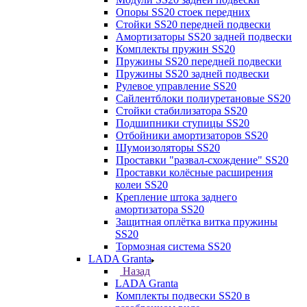
Опоры SS20 стоек передних
Стойки SS20 передней подвески
Амортизаторы SS20 задней подвески
Комплекты пружин SS20
Пружины SS20 передней подвески
Пружины SS20 задней подвески
Рулевое управление SS20
Сайлентблоки полиуретановые SS20
Стойки стабилизатора SS20
Подшипники ступицы SS20
Отбойники амортизаторов SS20
Шумоизоляторы SS20
Проставки "развал-схождение" SS20
Проставки колёсные расширения
колеи SS20
Крепление штока заднего
амортизатора SS20
Защитная оплётка витка пружины
SS20
Тормозная система SS20
LADA Granta
Назад
LADA Granta
Комплекты подвески SS20 в