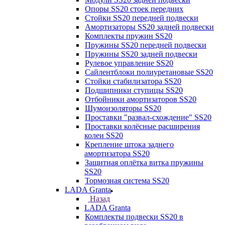
Опоры SS20 стоек передних
Стойки SS20 передней подвески
Амортизаторы SS20 задней подвески
Комплекты пружин SS20
Пружины SS20 передней подвески
Пружины SS20 задней подвески
Рулевое управление SS20
Сайлентблоки полиуретановые SS20
Стойки стабилизатора SS20
Подшипники ступицы SS20
Отбойники амортизаторов SS20
Шумоизоляторы SS20
Проставки "развал-схождение" SS20
Проставки колёсные расширения
колеи SS20
Крепление штока заднего
амортизатора SS20
Защитная оплётка витка пружины
SS20
Тормозная система SS20
LADA Granta
Назад
LADA Granta
Комплекты подвески SS20 в