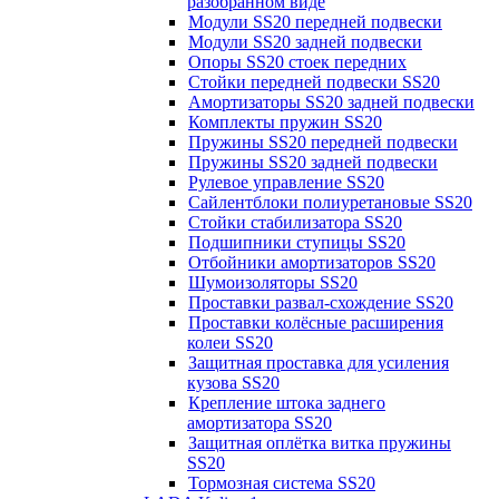
разобранном виде
Модули SS20 передней подвески
Модули SS20 задней подвески
Опоры SS20 стоек передних
Стойки передней подвески SS20
Амортизаторы SS20 задней подвески
Комплекты пружин SS20
Пружины SS20 передней подвески
Пружины SS20 задней подвески
Рулевое управление SS20
Сайлентблоки полиуретановые SS20
Стойки стабилизатора SS20
Подшипники ступицы SS20
Отбойники амортизаторов SS20
Шумоизоляторы SS20
Проставки развал-схождение SS20
Проставки колёсные расширения
колеи SS20
Защитная проставка для усиления
кузова SS20
Крепление штока заднего
амортизатора SS20
Защитная оплётка витка пружины
SS20
Тормозная система SS20