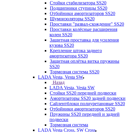
Стойки стабилизатора SS20
Подшипники ступицы SS20
Отбойники амортизаторов SS20
Шумоизоляторы SS20
Проставки "развал-схождение" SS20
Проставки колёсные расширения
колеи SS20
Защитная проставка для усиления
кузова SS20
Крепление штока заднего
амортизатора SS20
Защитная оплётка витка пружины
SS20
Тормозная система SS20
LADA Vesta, Vesta SW
Назад
LADA Vesta, Vesta SW
Стойки SS20 передней подвески
Амортизаторы SS20 задней подвески
Сайлентблоки полиуретановые SS20
Отбойники амортизаторов SS20
Пружины SS20 передней и задней
подвески
Тормозная система
LADA Vesta Cross, SW Cross