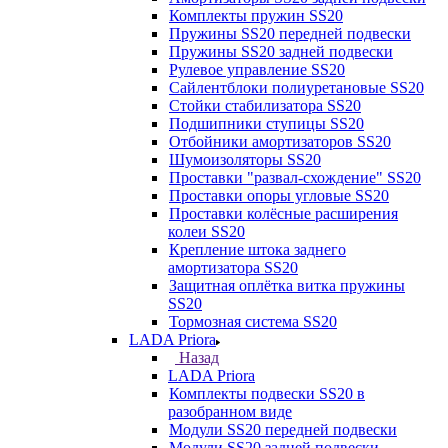
Комплекты пружин SS20
Пружины SS20 передней подвески
Пружины SS20 задней подвески
Рулевое управление SS20
Сайлентблоки полиуретановые SS20
Стойки стабилизатора SS20
Подшипники ступицы SS20
Отбойники амортизаторов SS20
Шумоизоляторы SS20
Проставки "развал-схождение" SS20
Проставки опоры угловые SS20
Проставки колёсные расширения
колеи SS20
Крепление штока заднего
амортизатора SS20
Защитная оплётка витка пружины
SS20
Тормозная система SS20
LADA Priora
Назад
LADA Priora
Комплекты подвески SS20 в
разобранном виде
Модули SS20 передней подвески
Модули SS20 задней подвески