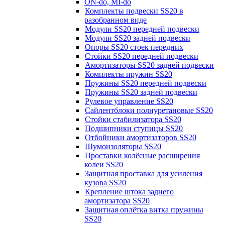
ON-do, MI-do
Комплекты подвески SS20 в
разобранном виде
Модули SS20 передней подвески
Модули SS20 задней подвески
Опоры SS20 стоек передних
Стойки SS20 передней подвески
Амортизаторы SS20 задней подвески
Комплекты пружин SS20
Пружины SS20 передней подвески
Пружины SS20 задней подвески
Рулевое управление SS20
Сайлентблоки полиуретановые SS20
Стойки стабилизатора SS20
Подшипники ступицы SS20
Отбойники амортизаторов SS20
Шумоизоляторы SS20
Проставки колёсные расширения
колеи SS20
Защитная проставка для усиления
кузова SS20
Крепление штока заднего
амортизатора SS20
Защитная оплётка витка пружины
SS20