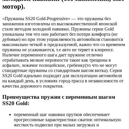
мотор).
«Пружины SS20 Gold-Progressive» — это пружины без
занижения изготовлены из высококачественной японской
стали методом холодной навивки. Пружины серии Gold
уникальны тем что они работают без потери комфорта
(
не
дубовые) но при этом управляемость автомобиля становится
максимально четкой и предсказуемой
, важно
что со временем
пружины не усаживаются
, т
.е авто не теряет в клиренсе.
Наличие переменного шага дает пружине отлично
отрабатывать мелкие неровности такие как трещины в
асфальте
, лежачие полицейские, гребенку
(
то что не могут
стандартные пружины со стандартным шагом витка). Серия
SS20 Gold идеально подходит для эксплуатации автомобиля
на каждый день, в условиях город-трасса в независимости от
качества дорожного покрытия.
Преимущества пружин с переменным шагом
SS20 Gold:
переменный шаг навивки прутков обеспечивает
прогрессивные характеристики сжатия: оптимальную
жесткость подвески при малых загрузках и