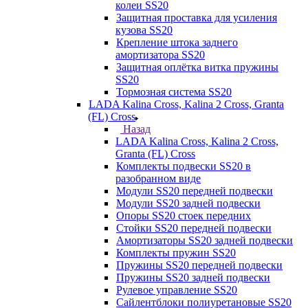
колеи SS20
Защитная проставка для усиления
кузова SS20
Крепление штока заднего
амортизатора SS20
Защитная оплётка витка пружины
SS20
Тормозная система SS20
LADA Kalina Cross, Kalina 2 Cross, Granta
(FL) Cross
Назад
LADA Kalina Cross, Kalina 2 Cross,
Granta (FL) Cross
Комплекты подвески SS20 в
разобранном виде
Модули SS20 передней подвески
Модули SS20 задней подвески
Опоры SS20 стоек передних
Стойки SS20 передней подвески
Амортизаторы SS20 задней подвески
Комплекты пружин SS20
Пружины SS20 передней подвески
Пружины SS20 задней подвески
Рулевое управление SS20
Сайлентблоки полиуретановые SS20