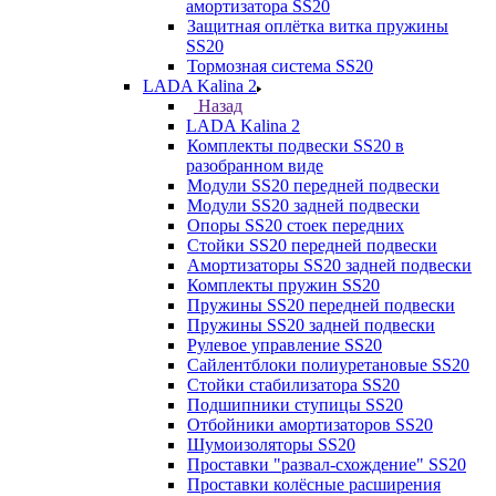
амортизатора SS20
Защитная оплётка витка пружины
SS20
Тормозная система SS20
LADA Kalina 2
Назад
LADA Kalina 2
Комплекты подвески SS20 в
разобранном виде
Модули SS20 передней подвески
Модули SS20 задней подвески
Опоры SS20 стоек передних
Стойки SS20 передней подвески
Амортизаторы SS20 задней подвески
Комплекты пружин SS20
Пружины SS20 передней подвески
Пружины SS20 задней подвески
Рулевое управление SS20
Сайлентблоки полиуретановые SS20
Стойки стабилизатора SS20
Подшипники ступицы SS20
Отбойники амортизаторов SS20
Шумоизоляторы SS20
Проставки "развал-схождение" SS20
Проставки колёсные расширения