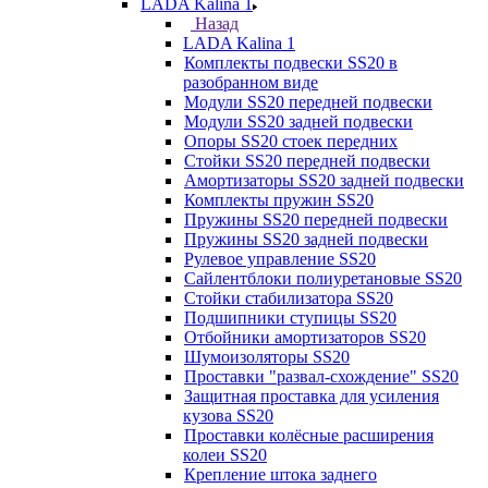
LADA Kalina 1
Назад
LADA Kalina 1
Комплекты подвески SS20 в
разобранном виде
Модули SS20 передней подвески
Модули SS20 задней подвески
Опоры SS20 стоек передних
Стойки SS20 передней подвески
Амортизаторы SS20 задней подвески
Комплекты пружин SS20
Пружины SS20 передней подвески
Пружины SS20 задней подвески
Рулевое управление SS20
Сайлентблоки полиуретановые SS20
Стойки стабилизатора SS20
Подшипники ступицы SS20
Отбойники амортизаторов SS20
Шумоизоляторы SS20
Проставки "развал-схождение" SS20
Защитная проставка для усиления
кузова SS20
Проставки колёсные расширения
колеи SS20
Крепление штока заднего