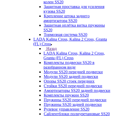
колеи SS20
Защитная проставка для усиления
кузова SS20
Крепление штока заднего
амортизатора SS20
Защитная оплётка витка пружины
SS20
Тормозная система SS20
LADA Kalina Cross, Kalina 2 Cross, Granta
(FL) Cross
Назад
LADA Kalina Cross, Kalina 2 Cross,
Granta (FL) Cross
Комплекты подвески SS20 в
разобранном виде
Модули SS20 передней подвески
Модули SS20 задней подвески
Опоры SS20 стоек передних
Стойки SS20 передней подвески
Амортизаторы SS20 задней подвески
Комплекты пружин SS20
Пружины SS20 передней подвески
Пружины SS20 задней подвески
Рулевое управление SS20
Сайлентблоки полиуретановые SS20