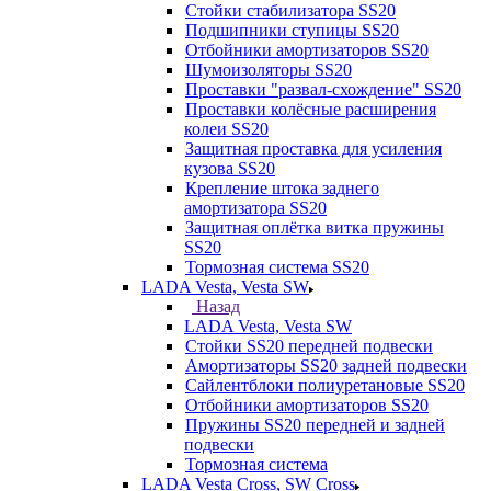
Стойки стабилизатора SS20
Подшипники ступицы SS20
Отбойники амортизаторов SS20
Шумоизоляторы SS20
Проставки "развал-схождение" SS20
Проставки колёсные расширения
колеи SS20
Защитная проставка для усиления
кузова SS20
Крепление штока заднего
амортизатора SS20
Защитная оплётка витка пружины
SS20
Тормозная система SS20
LADA Vesta, Vesta SW
Назад
LADA Vesta, Vesta SW
Стойки SS20 передней подвески
Амортизаторы SS20 задней подвески
Сайлентблоки полиуретановые SS20
Отбойники амортизаторов SS20
Пружины SS20 передней и задней
подвески
Тормозная система
LADA Vesta Cross, SW Cross