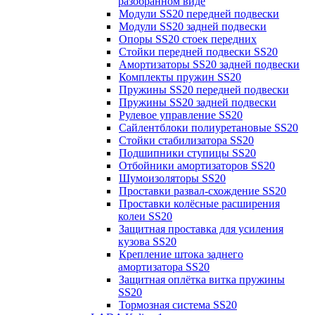
разобранном виде
Модули SS20 передней подвески
Модули SS20 задней подвески
Опоры SS20 стоек передних
Стойки передней подвески SS20
Амортизаторы SS20 задней подвески
Комплекты пружин SS20
Пружины SS20 передней подвески
Пружины SS20 задней подвески
Рулевое управление SS20
Сайлентблоки полиуретановые SS20
Стойки стабилизатора SS20
Подшипники ступицы SS20
Отбойники амортизаторов SS20
Шумоизоляторы SS20
Проставки развал-схождение SS20
Проставки колёсные расширения
колеи SS20
Защитная проставка для усиления
кузова SS20
Крепление штока заднего
амортизатора SS20
Защитная оплётка витка пружины
SS20
Тормозная система SS20