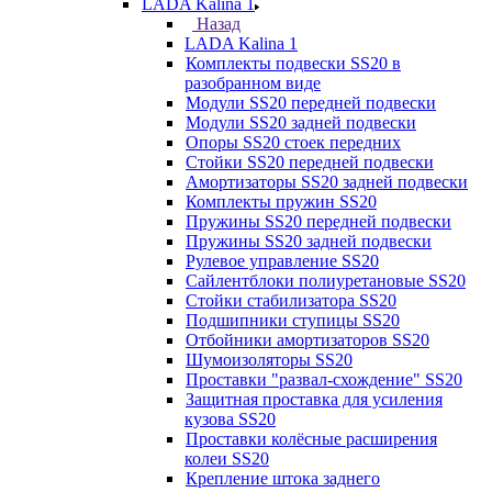
LADA Kalina 1
Назад
LADA Kalina 1
Комплекты подвески SS20 в
разобранном виде
Модули SS20 передней подвески
Модули SS20 задней подвески
Опоры SS20 стоек передних
Стойки SS20 передней подвески
Амортизаторы SS20 задней подвески
Комплекты пружин SS20
Пружины SS20 передней подвески
Пружины SS20 задней подвески
Рулевое управление SS20
Сайлентблоки полиуретановые SS20
Стойки стабилизатора SS20
Подшипники ступицы SS20
Отбойники амортизаторов SS20
Шумоизоляторы SS20
Проставки "развал-схождение" SS20
Защитная проставка для усиления
кузова SS20
Проставки колёсные расширения
колеи SS20
Крепление штока заднего