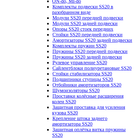
ON-do, MI-do
Комплекты подвески SS20 в
разобранном виде
Модули SS20 передней подвески
Модули SS20 задней подвески
Опоры SS20 стоек передних
Стойки SS20 передней подвески
Амортизаторы SS20 задней подвески
Комплекты пружин SS20
Пружины SS20 передней подвески
Пружины SS20 задней подвески
Рулевое управление SS20
Сайлентблоки полиуретановые SS20
Стойки стабилизатора SS20
Подшипники ступицы SS20
Отбойники амортизаторов SS20
Шумоизоляторы SS20
Проставки колёсные расширения
колеи SS20
Защитная проставка для усиления
кузова SS20
Крепление штока заднего
амортизатора SS20
Защитная оплётка витка пружины
SS20