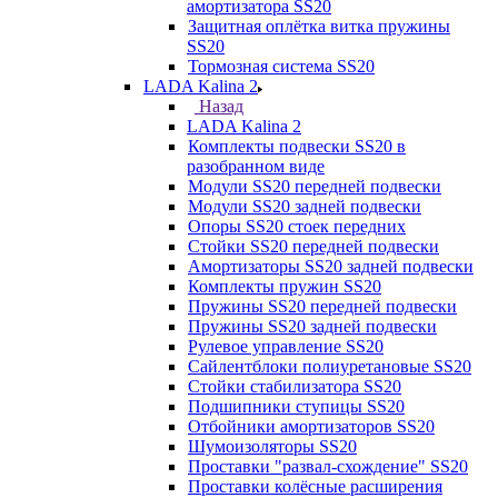
амортизатора SS20
Защитная оплётка витка пружины
SS20
Тормозная система SS20
LADA Kalina 2
Назад
LADA Kalina 2
Комплекты подвески SS20 в
разобранном виде
Модули SS20 передней подвески
Модули SS20 задней подвески
Опоры SS20 стоек передних
Стойки SS20 передней подвески
Амортизаторы SS20 задней подвески
Комплекты пружин SS20
Пружины SS20 передней подвески
Пружины SS20 задней подвески
Рулевое управление SS20
Сайлентблоки полиуретановые SS20
Стойки стабилизатора SS20
Подшипники ступицы SS20
Отбойники амортизаторов SS20
Шумоизоляторы SS20
Проставки "развал-схождение" SS20
Проставки колёсные расширения