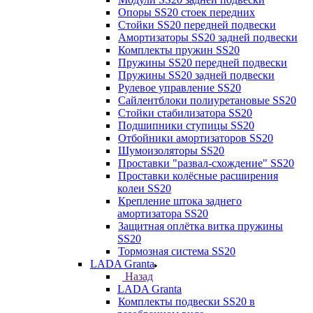
Опоры SS20 стоек передних
Стойки SS20 передней подвески
Амортизаторы SS20 задней подвески
Комплекты пружин SS20
Пружины SS20 передней подвески
Пружины SS20 задней подвески
Рулевое управление SS20
Сайлентблоки полиуретановые SS20
Стойки стабилизатора SS20
Подшипники ступицы SS20
Отбойники амортизаторов SS20
Шумоизоляторы SS20
Проставки "развал-схождение" SS20
Проставки колёсные расширения
колеи SS20
Крепление штока заднего
амортизатора SS20
Защитная оплётка витка пружины
SS20
Тормозная система SS20
LADA Granta
Назад
LADA Granta
Комплекты подвески SS20 в