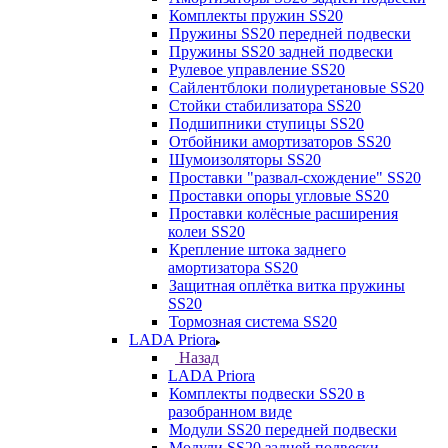
Комплекты пружин SS20
Пружины SS20 передней подвески
Пружины SS20 задней подвески
Рулевое управление SS20
Сайлентблоки полиуретановые SS20
Стойки стабилизатора SS20
Подшипники ступицы SS20
Отбойники амортизаторов SS20
Шумоизоляторы SS20
Проставки "развал-схождение" SS20
Проставки опоры угловые SS20
Проставки колёсные расширения
колеи SS20
Крепление штока заднего
амортизатора SS20
Защитная оплётка витка пружины
SS20
Тормозная система SS20
LADA Priora
Назад
LADA Priora
Комплекты подвески SS20 в
разобранном виде
Модули SS20 передней подвески
Модули SS20 задней подвески