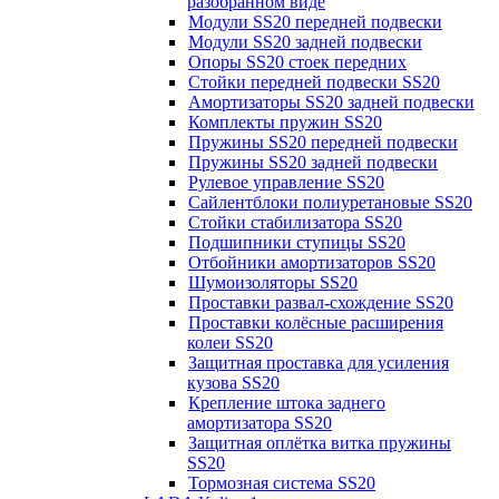
разобранном виде
Модули SS20 передней подвески
Модули SS20 задней подвески
Опоры SS20 стоек передних
Стойки передней подвески SS20
Амортизаторы SS20 задней подвески
Комплекты пружин SS20
Пружины SS20 передней подвески
Пружины SS20 задней подвески
Рулевое управление SS20
Сайлентблоки полиуретановые SS20
Стойки стабилизатора SS20
Подшипники ступицы SS20
Отбойники амортизаторов SS20
Шумоизоляторы SS20
Проставки развал-схождение SS20
Проставки колёсные расширения
колеи SS20
Защитная проставка для усиления
кузова SS20
Крепление штока заднего
амортизатора SS20
Защитная оплётка витка пружины
SS20
Тормозная система SS20