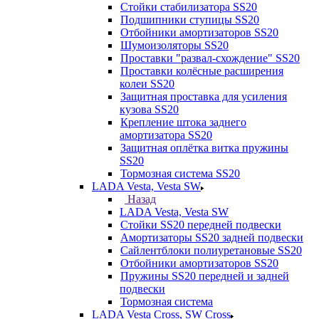
Стойки стабилизатора SS20
Подшипники ступицы SS20
Отбойники амортизаторов SS20
Шумоизоляторы SS20
Проставки "развал-схождение" SS20
Проставки колёсные расширения
колеи SS20
Защитная проставка для усиления
кузова SS20
Крепление штока заднего
амортизатора SS20
Защитная оплётка витка пружины
SS20
Тормозная система SS20
LADA Vesta, Vesta SW
Назад
LADA Vesta, Vesta SW
Стойки SS20 передней подвески
Амортизаторы SS20 задней подвески
Сайлентблоки полиуретановые SS20
Отбойники амортизаторов SS20
Пружины SS20 передней и задней
подвески
Тормозная система
LADA Vesta Cross, SW Cross