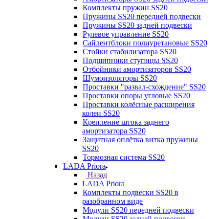
Комплекты пружин SS20
Пружины SS20 передней подвески
Пружины SS20 задней подвески
Рулевое управление SS20
Сайлентблоки полиуретановые SS20
Стойки стабилизатора SS20
Подшипники ступицы SS20
Отбойники амортизаторов SS20
Шумоизоляторы SS20
Проставки "развал-схождение" SS20
Проставки опоры угловые SS20
Проставки колёсные расширения
колеи SS20
Крепление штока заднего
амортизатора SS20
Защитная оплётка витка пружины
SS20
Тормозная система SS20
LADA Priora
Назад
LADA Priora
Комплекты подвески SS20 в
разобранном виде
Модули SS20 передней подвески
Модули SS20 задней подвески