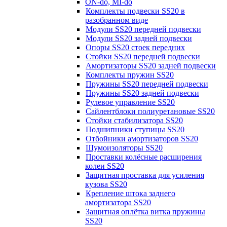
ON-do, MI-do
Комплекты подвески SS20 в
разобранном виде
Модули SS20 передней подвески
Модули SS20 задней подвески
Опоры SS20 стоек передних
Стойки SS20 передней подвески
Амортизаторы SS20 задней подвески
Комплекты пружин SS20
Пружины SS20 передней подвески
Пружины SS20 задней подвески
Рулевое управление SS20
Сайлентблоки полиуретановые SS20
Стойки стабилизатора SS20
Подшипники ступицы SS20
Отбойники амортизаторов SS20
Шумоизоляторы SS20
Проставки колёсные расширения
колеи SS20
Защитная проставка для усиления
кузова SS20
Крепление штока заднего
амортизатора SS20
Защитная оплётка витка пружины
SS20