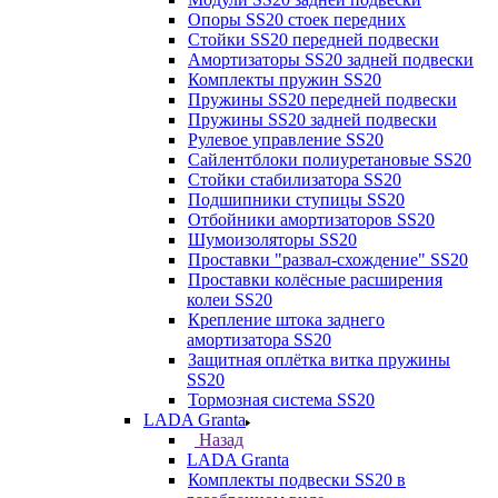
Опоры SS20 стоек передних
Стойки SS20 передней подвески
Амортизаторы SS20 задней подвески
Комплекты пружин SS20
Пружины SS20 передней подвески
Пружины SS20 задней подвески
Рулевое управление SS20
Сайлентблоки полиуретановые SS20
Стойки стабилизатора SS20
Подшипники ступицы SS20
Отбойники амортизаторов SS20
Шумоизоляторы SS20
Проставки "развал-схождение" SS20
Проставки колёсные расширения
колеи SS20
Крепление штока заднего
амортизатора SS20
Защитная оплётка витка пружины
SS20
Тормозная система SS20
LADA Granta
Назад
LADA Granta
Комплекты подвески SS20 в