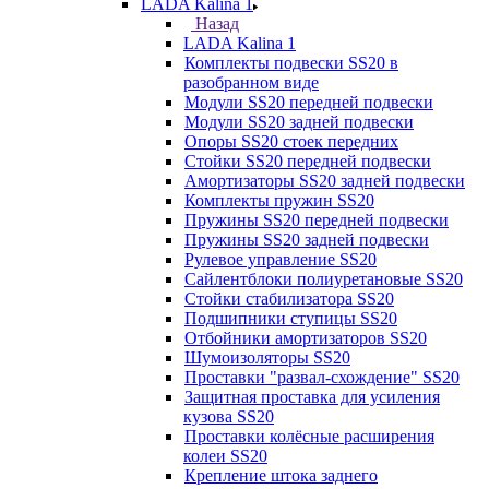
LADA Kalina 1
Назад
LADA Kalina 1
Комплекты подвески SS20 в
разобранном виде
Модули SS20 передней подвески
Модули SS20 задней подвески
Опоры SS20 стоек передних
Стойки SS20 передней подвески
Амортизаторы SS20 задней подвески
Комплекты пружин SS20
Пружины SS20 передней подвески
Пружины SS20 задней подвески
Рулевое управление SS20
Сайлентблоки полиуретановые SS20
Стойки стабилизатора SS20
Подшипники ступицы SS20
Отбойники амортизаторов SS20
Шумоизоляторы SS20
Проставки "развал-схождение" SS20
Защитная проставка для усиления
кузова SS20
Проставки колёсные расширения
колеи SS20
Крепление штока заднего