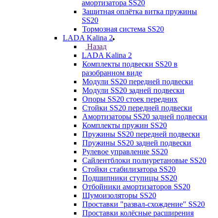
амортизатора SS20
Защитная оплётка витка пружины
SS20
Тормозная система SS20
LADA Kalina 2
Назад
LADA Kalina 2
Комплекты подвески SS20 в
разобранном виде
Модули SS20 передней подвески
Модули SS20 задней подвески
Опоры SS20 стоек передних
Стойки SS20 передней подвески
Амортизаторы SS20 задней подвески
Комплекты пружин SS20
Пружины SS20 передней подвески
Пружины SS20 задней подвески
Рулевое управление SS20
Сайлентблоки полиуретановые SS20
Стойки стабилизатора SS20
Подшипники ступицы SS20
Отбойники амортизаторов SS20
Шумоизоляторы SS20
Проставки "развал-схождение" SS20
Проставки колёсные расширения