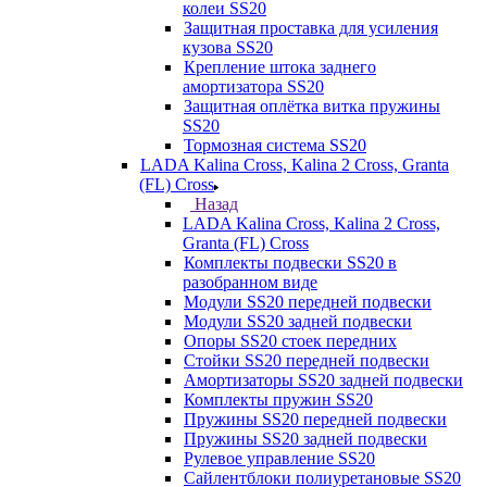
колеи SS20
Защитная проставка для усиления
кузова SS20
Крепление штока заднего
амортизатора SS20
Защитная оплётка витка пружины
SS20
Тормозная система SS20
LADA Kalina Cross, Kalina 2 Cross, Granta
(FL) Cross
Назад
LADA Kalina Cross, Kalina 2 Cross,
Granta (FL) Cross
Комплекты подвески SS20 в
разобранном виде
Модули SS20 передней подвески
Модули SS20 задней подвески
Опоры SS20 стоек передних
Стойки SS20 передней подвески
Амортизаторы SS20 задней подвески
Комплекты пружин SS20
Пружины SS20 передней подвески
Пружины SS20 задней подвески
Рулевое управление SS20
Сайлентблоки полиуретановые SS20