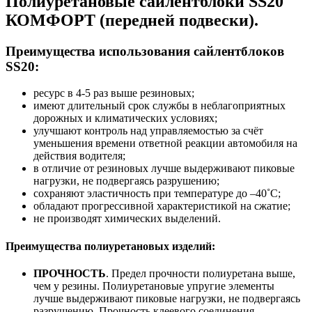
Полиуретановые сайлентблоки SS20
КОМФОРТ (
передней подвески).
Преимущества использования сайлентблоков
SS20:
ресурс в 4-5 раз выше резиновых;
имеют длительный срок службы в неблагоприятных
дорожных и климатических условиях;
улучшают контроль над управляемостью за счёт
уменьшения времени ответной реакции автомобиля на
действия водителя;
в отличие от резиновых лучше выдерживают пиковые
нагрузки, не подвергаясь разрушению;
сохраняют эластичность при температуре до –40˚С;
обладают прогрессивной характеристикой на сжатие;
не производят химических выделений.
Преимущества полиуретановых изделий:
ПРОЧНОСТЬ
. Предел прочности полиуретана выше,
чем у резины. Полиуретановые упругие элементы
лучше выдерживают пиковые нагрузки, не подвергаясь
разрушению. Прочность клеевого соединения