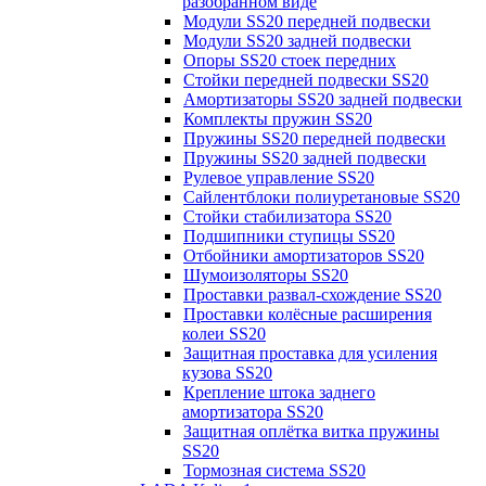
разобранном виде
Модули SS20 передней подвески
Модули SS20 задней подвески
Опоры SS20 стоек передних
Стойки передней подвески SS20
Амортизаторы SS20 задней подвески
Комплекты пружин SS20
Пружины SS20 передней подвески
Пружины SS20 задней подвески
Рулевое управление SS20
Сайлентблоки полиуретановые SS20
Стойки стабилизатора SS20
Подшипники ступицы SS20
Отбойники амортизаторов SS20
Шумоизоляторы SS20
Проставки развал-схождение SS20
Проставки колёсные расширения
колеи SS20
Защитная проставка для усиления
кузова SS20
Крепление штока заднего
амортизатора SS20
Защитная оплётка витка пружины
SS20
Тормозная система SS20