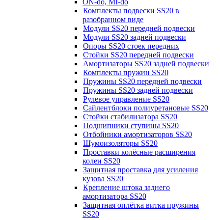
ON-do, MI-do
Комплекты подвески SS20 в
разобранном виде
Модули SS20 передней подвески
Модули SS20 задней подвески
Опоры SS20 стоек передних
Стойки SS20 передней подвески
Амортизаторы SS20 задней подвески
Комплекты пружин SS20
Пружины SS20 передней подвески
Пружины SS20 задней подвески
Рулевое управление SS20
Сайлентблоки полиуретановые SS20
Стойки стабилизатора SS20
Подшипники ступицы SS20
Отбойники амортизаторов SS20
Шумоизоляторы SS20
Проставки колёсные расширения
колеи SS20
Защитная проставка для усиления
кузова SS20
Крепление штока заднего
амортизатора SS20
Защитная оплётка витка пружины
SS20