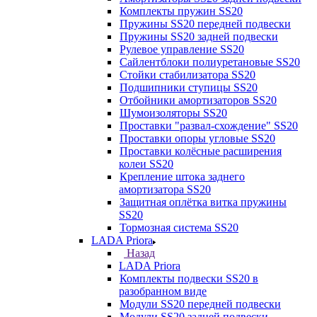
Комплекты пружин SS20
Пружины SS20 передней подвески
Пружины SS20 задней подвески
Рулевое управление SS20
Сайлентблоки полиуретановые SS20
Стойки стабилизатора SS20
Подшипники ступицы SS20
Отбойники амортизаторов SS20
Шумоизоляторы SS20
Проставки "развал-схождение" SS20
Проставки опоры угловые SS20
Проставки колёсные расширения
колеи SS20
Крепление штока заднего
амортизатора SS20
Защитная оплётка витка пружины
SS20
Тормозная система SS20
LADA Priora
Назад
LADA Priora
Комплекты подвески SS20 в
разобранном виде
Модули SS20 передней подвески
Модули SS20 задней подвески