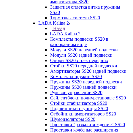
амортизатора SS20
Защитная оплётка витка пружины
SS20
Тормозная система SS20
LADA Kalina 2
Назад
LADA Kalina 2
Комплекты подвески SS20 в
разобранном виде
Модули SS20 передней подвески
Модули SS20 задней подвески
Опоры SS20 стоек передних
Стойки SS20 передней подвески
Амортизаторы SS20 задней подвески
Комплекты пружин SS20
Пружины SS20 передней подвески
Пружины SS20 задней подвески
Рулевое управление SS20
Сайлентблоки полиуретановые SS20
Стойки стабилизатора SS20
Подшипники ступицы SS20
Отбойники амортизаторов SS20
Шумоизоляторы SS20
Проставки "развал-схождение" SS20
Проставки колёсные расширения