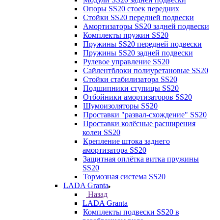
Опоры SS20 стоек передних
Стойки SS20 передней подвески
Амортизаторы SS20 задней подвески
Комплекты пружин SS20
Пружины SS20 передней подвески
Пружины SS20 задней подвески
Рулевое управление SS20
Сайлентблоки полиуретановые SS20
Стойки стабилизатора SS20
Подшипники ступицы SS20
Отбойники амортизаторов SS20
Шумоизоляторы SS20
Проставки "развал-схождение" SS20
Проставки колёсные расширения
колеи SS20
Крепление штока заднего
амортизатора SS20
Защитная оплётка витка пружины
SS20
Тормозная система SS20
LADA Granta
Назад
LADA Granta
Комплекты подвески SS20 в