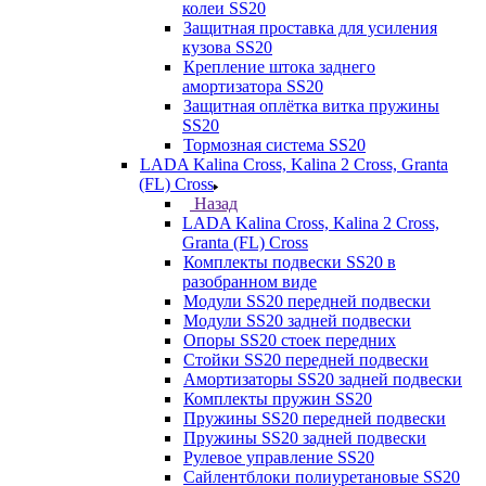
колеи SS20
Защитная проставка для усиления
кузова SS20
Крепление штока заднего
амортизатора SS20
Защитная оплётка витка пружины
SS20
Тормозная система SS20
LADA Kalina Cross, Kalina 2 Cross, Granta
(FL) Cross
Назад
LADA Kalina Cross, Kalina 2 Cross,
Granta (FL) Cross
Комплекты подвески SS20 в
разобранном виде
Модули SS20 передней подвески
Модули SS20 задней подвески
Опоры SS20 стоек передних
Стойки SS20 передней подвески
Амортизаторы SS20 задней подвески
Комплекты пружин SS20
Пружины SS20 передней подвески
Пружины SS20 задней подвески
Рулевое управление SS20
Сайлентблоки полиуретановые SS20