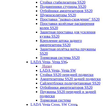
Стойки стабилизатора SS20
Подшипники ступицы SS20
Отбойники амортизаторов SS20
Шумоизоляторы SS20
Проставки "развал-схождение" SS20
Проставки колёсные расширения
колеи SS20
Защитная проставка для усиления
кузова SS20
Крепление штока заднего
амортизатора SS20
Защитная оплётка витка пружины
SS20
Тормозная система SS20
LADA Vesta, Vesta SW
Назад
LADA Vesta, Vesta SW
Стойки SS20 передней подвески
Амортизаторы SS20 задней подвески
Сайлентблоки полиуретановые SS20
Отбойники амортизаторов SS20
Пружины SS20 передней и задней
подвески
Тормозная система
LADA Vesta Cross, SW Cross