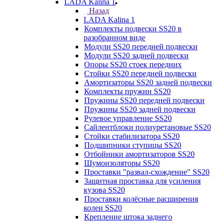
LADA Kalina 1
Назад
LADA Kalina 1
Комплекты подвески SS20 в
разобранном виде
Модули SS20 передней подвески
Модули SS20 задней подвески
Опоры SS20 стоек передних
Стойки SS20 передней подвески
Амортизаторы SS20 задней подвески
Комплекты пружин SS20
Пружины SS20 передней подвески
Пружины SS20 задней подвески
Рулевое управление SS20
Сайлентблоки полиуретановые SS20
Стойки стабилизатора SS20
Подшипники ступицы SS20
Отбойники амортизаторов SS20
Шумоизоляторы SS20
Проставки "развал-схождение" SS20
Защитная проставка для усиления
кузова SS20
Проставки колёсные расширения
колеи SS20
Крепление штока заднего