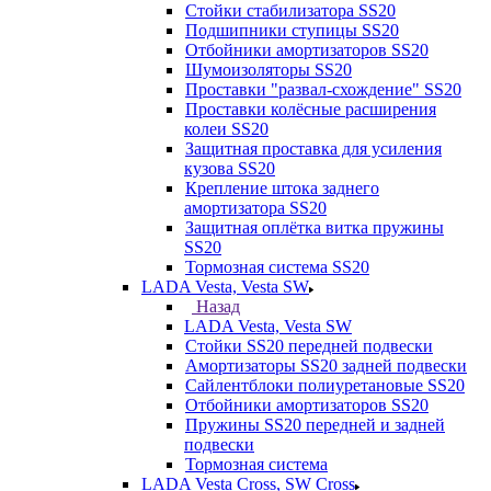
Стойки стабилизатора SS20
Подшипники ступицы SS20
Отбойники амортизаторов SS20
Шумоизоляторы SS20
Проставки "развал-схождение" SS20
Проставки колёсные расширения
колеи SS20
Защитная проставка для усиления
кузова SS20
Крепление штока заднего
амортизатора SS20
Защитная оплётка витка пружины
SS20
Тормозная система SS20
LADA Vesta, Vesta SW
Назад
LADA Vesta, Vesta SW
Стойки SS20 передней подвески
Амортизаторы SS20 задней подвески
Сайлентблоки полиуретановые SS20
Отбойники амортизаторов SS20
Пружины SS20 передней и задней
подвески
Тормозная система
LADA Vesta Cross, SW Cross