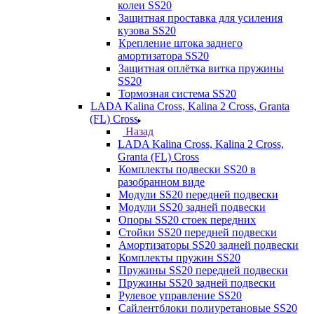
колеи SS20
Защитная проставка для усиления
кузова SS20
Крепление штока заднего
амортизатора SS20
Защитная оплётка витка пружины
SS20
Тормозная система SS20
LADA Kalina Cross, Kalina 2 Cross, Granta
(FL) Cross
Назад
LADA Kalina Cross, Kalina 2 Cross,
Granta (FL) Cross
Комплекты подвески SS20 в
разобранном виде
Модули SS20 передней подвески
Модули SS20 задней подвески
Опоры SS20 стоек передних
Стойки SS20 передней подвески
Амортизаторы SS20 задней подвески
Комплекты пружин SS20
Пружины SS20 передней подвески
Пружины SS20 задней подвески
Рулевое управление SS20
Сайлентблоки полиуретановые SS20