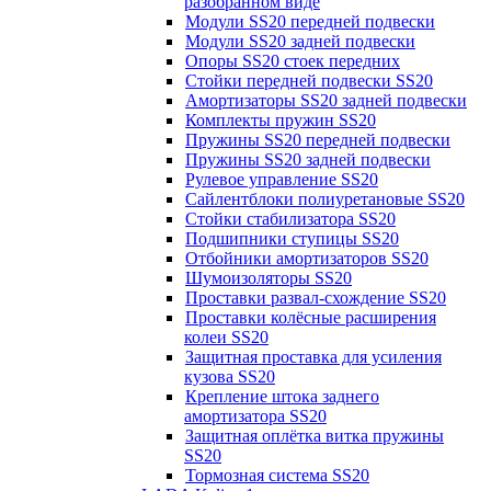
разобранном виде
Модули SS20 передней подвески
Модули SS20 задней подвески
Опоры SS20 стоек передних
Стойки передней подвески SS20
Амортизаторы SS20 задней подвески
Комплекты пружин SS20
Пружины SS20 передней подвески
Пружины SS20 задней подвески
Рулевое управление SS20
Сайлентблоки полиуретановые SS20
Стойки стабилизатора SS20
Подшипники ступицы SS20
Отбойники амортизаторов SS20
Шумоизоляторы SS20
Проставки развал-схождение SS20
Проставки колёсные расширения
колеи SS20
Защитная проставка для усиления
кузова SS20
Крепление штока заднего
амортизатора SS20
Защитная оплётка витка пружины
SS20
Тормозная система SS20