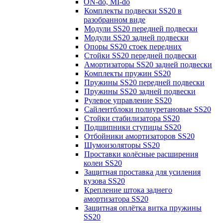
ON-do, MI-do
Комплекты подвески SS20 в
разобранном виде
Модули SS20 передней подвески
Модули SS20 задней подвески
Опоры SS20 стоек передних
Стойки SS20 передней подвески
Амортизаторы SS20 задней подвески
Комплекты пружин SS20
Пружины SS20 передней подвески
Пружины SS20 задней подвески
Рулевое управление SS20
Сайлентблоки полиуретановые SS20
Стойки стабилизатора SS20
Подшипники ступицы SS20
Отбойники амортизаторов SS20
Шумоизоляторы SS20
Проставки колёсные расширения
колеи SS20
Защитная проставка для усиления
кузова SS20
Крепление штока заднего
амортизатора SS20
Защитная оплётка витка пружины
SS20