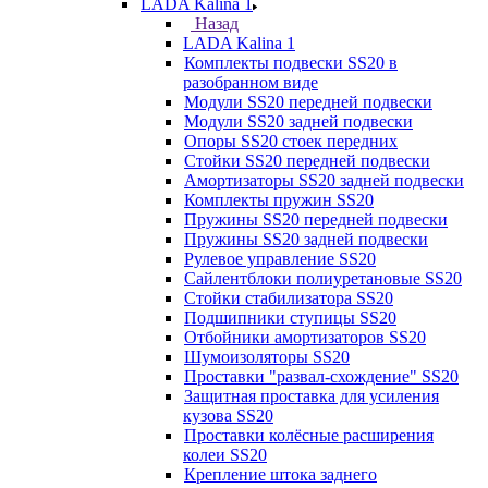
LADA Kalina 1
Назад
LADA Kalina 1
Комплекты подвески SS20 в
разобранном виде
Модули SS20 передней подвески
Модули SS20 задней подвески
Опоры SS20 стоек передних
Стойки SS20 передней подвески
Амортизаторы SS20 задней подвески
Комплекты пружин SS20
Пружины SS20 передней подвески
Пружины SS20 задней подвески
Рулевое управление SS20
Сайлентблоки полиуретановые SS20
Стойки стабилизатора SS20
Подшипники ступицы SS20
Отбойники амортизаторов SS20
Шумоизоляторы SS20
Проставки "развал-схождение" SS20
Защитная проставка для усиления
кузова SS20
Проставки колёсные расширения
колеи SS20
Крепление штока заднего