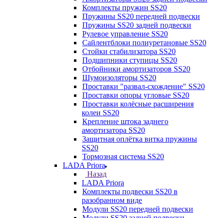
Комплекты пружин SS20
Пружины SS20 передней подвески
Пружины SS20 задней подвески
Рулевое управление SS20
Сайлентблоки полиуретановые SS20
Стойки стабилизатора SS20
Подшипники ступицы SS20
Отбойники амортизаторов SS20
Шумоизоляторы SS20
Проставки "развал-схождение" SS20
Проставки опоры угловые SS20
Проставки колёсные расширения
колеи SS20
Крепление штока заднего
амортизатора SS20
Защитная оплётка витка пружины
SS20
Тормозная система SS20
LADA Priora
Назад
LADA Priora
Комплекты подвески SS20 в
разобранном виде
Модули SS20 передней подвески
Модули SS20 задней подвески