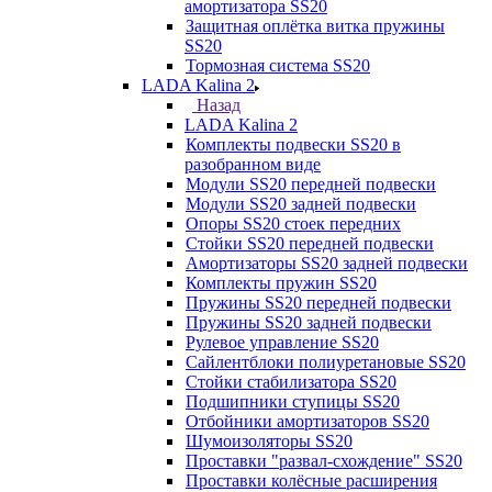
амортизатора SS20
Защитная оплётка витка пружины
SS20
Тормозная система SS20
LADA Kalina 2
Назад
LADA Kalina 2
Комплекты подвески SS20 в
разобранном виде
Модули SS20 передней подвески
Модули SS20 задней подвески
Опоры SS20 стоек передних
Стойки SS20 передней подвески
Амортизаторы SS20 задней подвески
Комплекты пружин SS20
Пружины SS20 передней подвески
Пружины SS20 задней подвески
Рулевое управление SS20
Сайлентблоки полиуретановые SS20
Стойки стабилизатора SS20
Подшипники ступицы SS20
Отбойники амортизаторов SS20
Шумоизоляторы SS20
Проставки "развал-схождение" SS20
Проставки колёсные расширения