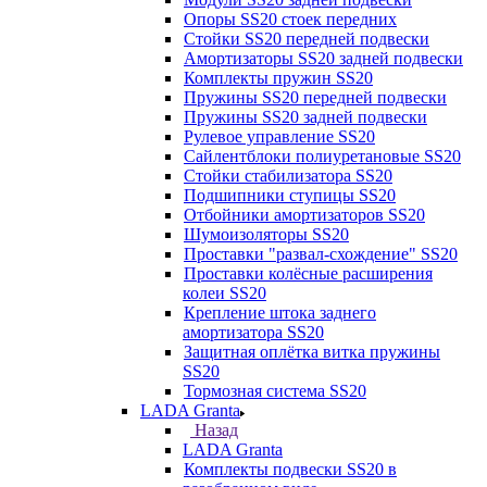
Опоры SS20 стоек передних
Стойки SS20 передней подвески
Амортизаторы SS20 задней подвески
Комплекты пружин SS20
Пружины SS20 передней подвески
Пружины SS20 задней подвески
Рулевое управление SS20
Сайлентблоки полиуретановые SS20
Стойки стабилизатора SS20
Подшипники ступицы SS20
Отбойники амортизаторов SS20
Шумоизоляторы SS20
Проставки "развал-схождение" SS20
Проставки колёсные расширения
колеи SS20
Крепление штока заднего
амортизатора SS20
Защитная оплётка витка пружины
SS20
Тормозная система SS20
LADA Granta
Назад
LADA Granta
Комплекты подвески SS20 в