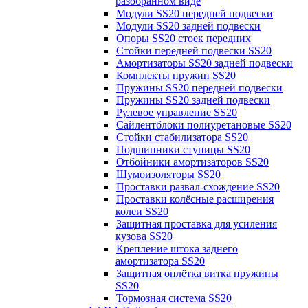
разобранном виде
Модули SS20 передней подвески
Модули SS20 задней подвески
Опоры SS20 стоек передних
Стойки передней подвески SS20
Амортизаторы SS20 задней подвески
Комплекты пружин SS20
Пружины SS20 передней подвески
Пружины SS20 задней подвески
Рулевое управление SS20
Сайлентблоки полиуретановые SS20
Стойки стабилизатора SS20
Подшипники ступицы SS20
Отбойники амортизаторов SS20
Шумоизоляторы SS20
Проставки развал-схождение SS20
Проставки колёсные расширения
колеи SS20
Защитная проставка для усиления
кузова SS20
Крепление штока заднего
амортизатора SS20
Защитная оплётка витка пружины
SS20
Тормозная система SS20