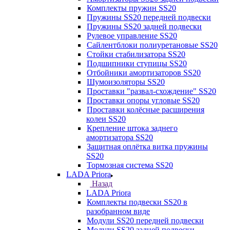
Комплекты пружин SS20
Пружины SS20 передней подвески
Пружины SS20 задней подвески
Рулевое управление SS20
Сайлентблоки полиуретановые SS20
Стойки стабилизатора SS20
Подшипники ступицы SS20
Отбойники амортизаторов SS20
Шумоизоляторы SS20
Проставки "развал-схождение" SS20
Проставки опоры угловые SS20
Проставки колёсные расширения
колеи SS20
Крепление штока заднего
амортизатора SS20
Защитная оплётка витка пружины
SS20
Тормозная система SS20
LADA Priora
Назад
LADA Priora
Комплекты подвески SS20 в
разобранном виде
Модули SS20 передней подвески
Модули SS20 задней подвески