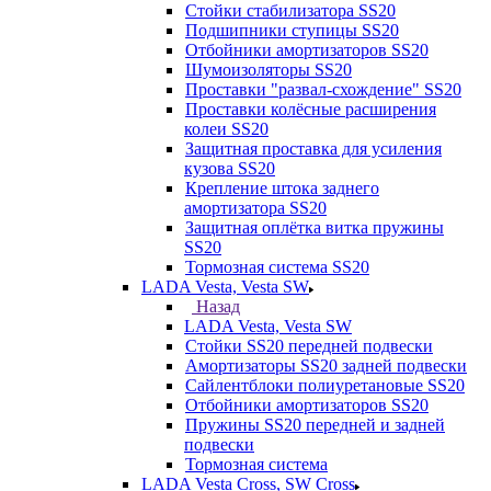
Стойки стабилизатора SS20
Подшипники ступицы SS20
Отбойники амортизаторов SS20
Шумоизоляторы SS20
Проставки "развал-схождение" SS20
Проставки колёсные расширения
колеи SS20
Защитная проставка для усиления
кузова SS20
Крепление штока заднего
амортизатора SS20
Защитная оплётка витка пружины
SS20
Тормозная система SS20
LADA Vesta, Vesta SW
Назад
LADA Vesta, Vesta SW
Стойки SS20 передней подвески
Амортизаторы SS20 задней подвески
Сайлентблоки полиуретановые SS20
Отбойники амортизаторов SS20
Пружины SS20 передней и задней
подвески
Тормозная система
LADA Vesta Cross, SW Cross