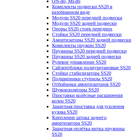
ON-do, MI-do
Комплекты подвески SS20 в
разобранном виде
Модули SS20 передней подвески
Модули SS20 задней подвески
Опоры SS20 стоек передних
Стойки SS20 передней подвески
Амортизаторы SS20 задней подвески
Комплекты пружин SS20
Пружины SS20 передней подвески
Пружины SS20 задней подвески
Рулевое управление SS20
Сайлентблоки полиуретановые SS20
Стойки стабилизатора SS20
Подшипники ступицы SS20
Отбойники амортизаторов SS20
Шумоизоляторы SS20
Проставки колёсные расширения
колеи SS20
Защитная проставка для усиления
кузова SS20
Крепление штока заднего
амортизатора SS20
Защитная оплётка витка пружины
SS20