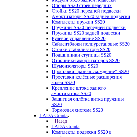
Опоры SS20 стоек передних
Стойки SS20 передней подвески
Амортизаторы SS20 задней подвески
Комплекты пружин SS20
Пружины SS20 передней подвески
Пружины SS20 задней подвески
Рулевое управление SS20
Сайлентблоки полиуретановые SS20
Стойки стабилизатора SS20
Подшипники ступицы SS20
Отбойники амортизаторов SS20
Шумоизоляторы SS20
Проставки "развал-схождение" SS20
Проставки колёсные расширения
колеи SS20
Крепление штока заднего
амортизатора SS20
Защитная оплётка витка пружины
SS20
Тормозная система SS20
LADA Granta
Назад
LADA Granta
Комплекты подвески SS20 в