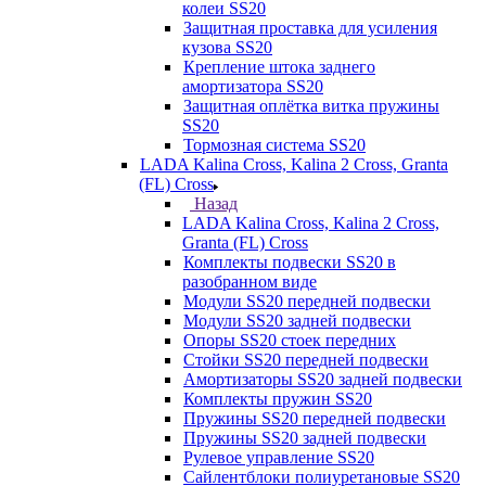
колеи SS20
Защитная проставка для усиления
кузова SS20
Крепление штока заднего
амортизатора SS20
Защитная оплётка витка пружины
SS20
Тормозная система SS20
LADA Kalina Cross, Kalina 2 Cross, Granta
(FL) Cross
Назад
LADA Kalina Cross, Kalina 2 Cross,
Granta (FL) Cross
Комплекты подвески SS20 в
разобранном виде
Модули SS20 передней подвески
Модули SS20 задней подвески
Опоры SS20 стоек передних
Стойки SS20 передней подвески
Амортизаторы SS20 задней подвески
Комплекты пружин SS20
Пружины SS20 передней подвески
Пружины SS20 задней подвески
Рулевое управление SS20
Сайлентблоки полиуретановые SS20