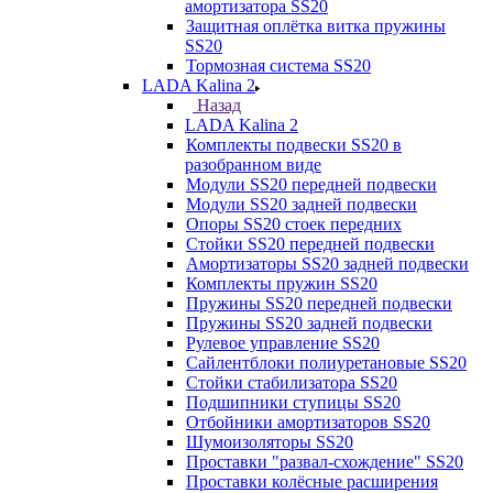
амортизатора SS20
Защитная оплётка витка пружины
SS20
Тормозная система SS20
LADA Kalina 2
Назад
LADA Kalina 2
Комплекты подвески SS20 в
разобранном виде
Модули SS20 передней подвески
Модули SS20 задней подвески
Опоры SS20 стоек передних
Стойки SS20 передней подвески
Амортизаторы SS20 задней подвески
Комплекты пружин SS20
Пружины SS20 передней подвески
Пружины SS20 задней подвески
Рулевое управление SS20
Сайлентблоки полиуретановые SS20
Стойки стабилизатора SS20
Подшипники ступицы SS20
Отбойники амортизаторов SS20
Шумоизоляторы SS20
Проставки "развал-схождение" SS20
Проставки колёсные расширения