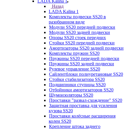
LADA Kalina 1
Назад
LADA Kalina 1
Комплекты подвески SS20 в
разобранном виде
Модули SS20 передней подвески
Модули SS20 задней подвески
Опоры SS20 стоек передних
Стойки SS20 передней подвески
Амортизаторы SS20 задней подвески
Комплекты пружин SS20
Пружины SS20 передней подвески
Пружины SS20 задней подвески
Рулевое управление SS20
Сайлентблоки полиуретановые SS20
Стойки стабилизатора SS20
Подшипники ступицы SS20
Отбойники амортизаторов SS20
Шумоизоляторы SS20
Проставки "развал-схождение" SS20
Защитная проставка для усиления
кузова SS20
Проставки колёсные расширения
колеи SS20
Крепление штока заднего