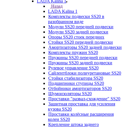
LADA Kalina 1
Назад
LADA Kalina 1
Комплекты подвески SS20 в
разобранном виде
Модули SS20 передней подвески
Модули SS20 задней подвески
Опоры SS20 стоек передних
Стойки SS20 передней подвески
Амортизаторы SS20 задней подвески
Комплекты пружин SS20
Пружины SS20 передней подвески
Пружины SS20 задней подвески
Рулевое управление SS20
Сайлентблоки полиуретановые SS20
Стойки стабилизатора SS20
Подшипники ступицы SS20
Отбойники амортизаторов SS20
Шумоизоляторы SS20
Проставки "развал-схождение" SS20
Защитная проставка для усиления
кузова SS20
Проставки колёсные расширения
колеи SS20
Крепление штока заднего