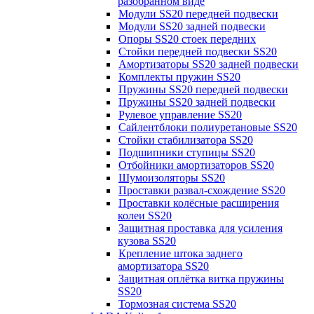
разобранном виде
Модули SS20 передней подвески
Модули SS20 задней подвески
Опоры SS20 стоек передних
Стойки передней подвески SS20
Амортизаторы SS20 задней подвески
Комплекты пружин SS20
Пружины SS20 передней подвески
Пружины SS20 задней подвески
Рулевое управление SS20
Сайлентблоки полиуретановые SS20
Стойки стабилизатора SS20
Подшипники ступицы SS20
Отбойники амортизаторов SS20
Шумоизоляторы SS20
Проставки развал-схождение SS20
Проставки колёсные расширения
колеи SS20
Защитная проставка для усиления
кузова SS20
Крепление штока заднего
амортизатора SS20
Защитная оплётка витка пружины
SS20
Тормозная система SS20