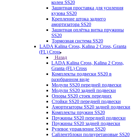
колеи SS20
Защитная проставка для усиления
кузова SS20
Крепление штока заднего
амортизатора SS20
Защитная оплётка витка пружины
SS20
Тормозная система SS20
LADA Kalina Cross, Kalina 2 Cross, Granta
(FL) Cross
Назад
LADA Kalina Cross, Kalina 2 Cross,
Granta (FL) Cross
Комплекты подвески SS20 в
разобранном виде
Модули SS20 передней подвески
Модули SS20 задней подвески
Опоры SS20 стоек передних
Стойки SS20 передней подвески
Амортизаторы SS20 задней подвески
Комплекты пружин SS20
Пружины SS20 передней подвески
Пружины SS20 задней подвески
Рулевое управление SS20
Сайлентблоки полиуретановые SS20