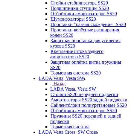
Стойки стабилизатора SS20
Подшипники ступицы SS20
Отбойники амортизаторов SS20
Шумоизоляторы SS20
Проставки "развал-схождение" SS20
Проставки колёсные расширения
колеи SS20
Защитная проставка для усиления
кузова SS20
Крепление штока заднего
амортизатора SS20
Защитная оплётка витка пружины
SS20
Тормозная система SS20
LADA Vesta, Vesta SW
Назад
LADA Vesta, Vesta SW
Стойки SS20 передней подвески
Амортизаторы SS20 задней подвески
Сайлентблоки полиуретановые SS20
Отбойники амортизаторов SS20
Пружины SS20 передней и задней
подвески
Тормозная система
LADA Vesta Cross, SW Cross