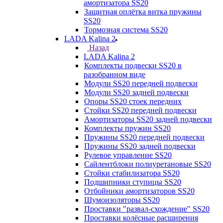
амортизатора SS20
Защитная оплётка витка пружины
SS20
Тормозная система SS20
LADA Kalina 2
Назад
LADA Kalina 2
Комплекты подвески SS20 в
разобранном виде
Модули SS20 передней подвески
Модули SS20 задней подвески
Опоры SS20 стоек передних
Стойки SS20 передней подвески
Амортизаторы SS20 задней подвески
Комплекты пружин SS20
Пружины SS20 передней подвески
Пружины SS20 задней подвески
Рулевое управление SS20
Сайлентблоки полиуретановые SS20
Стойки стабилизатора SS20
Подшипники ступицы SS20
Отбойники амортизаторов SS20
Шумоизоляторы SS20
Проставки "развал-схождение" SS20
Проставки колёсные расширения