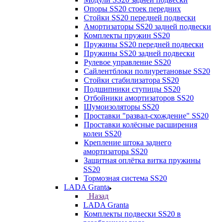
Опоры SS20 стоек передних
Стойки SS20 передней подвески
Амортизаторы SS20 задней подвески
Комплекты пружин SS20
Пружины SS20 передней подвески
Пружины SS20 задней подвески
Рулевое управление SS20
Сайлентблоки полиуретановые SS20
Стойки стабилизатора SS20
Подшипники ступицы SS20
Отбойники амортизаторов SS20
Шумоизоляторы SS20
Проставки "развал-схождение" SS20
Проставки колёсные расширения
колеи SS20
Крепление штока заднего
амортизатора SS20
Защитная оплётка витка пружины
SS20
Тормозная система SS20
LADA Granta
Назад
LADA Granta
Комплекты подвески SS20 в