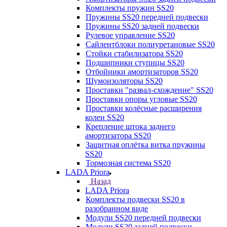
Комплекты пружин SS20
Пружины SS20 передней подвески
Пружины SS20 задней подвески
Рулевое управление SS20
Сайлентблоки полиуретановые SS20
Стойки стабилизатора SS20
Подшипники ступицы SS20
Отбойники амортизаторов SS20
Шумоизоляторы SS20
Проставки "развал-схождение" SS20
Проставки опоры угловые SS20
Проставки колёсные расширения
колеи SS20
Крепление штока заднего
амортизатора SS20
Защитная оплётка витка пружины
SS20
Тормозная система SS20
LADA Priora
Назад
LADA Priora
Комплекты подвески SS20 в
разобранном виде
Модули SS20 передней подвески
Модули SS20 задней подвески