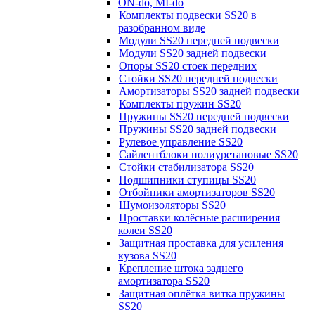
ON-do, MI-do
Комплекты подвески SS20 в
разобранном виде
Модули SS20 передней подвески
Модули SS20 задней подвески
Опоры SS20 стоек передних
Стойки SS20 передней подвески
Амортизаторы SS20 задней подвески
Комплекты пружин SS20
Пружины SS20 передней подвески
Пружины SS20 задней подвески
Рулевое управление SS20
Сайлентблоки полиуретановые SS20
Стойки стабилизатора SS20
Подшипники ступицы SS20
Отбойники амортизаторов SS20
Шумоизоляторы SS20
Проставки колёсные расширения
колеи SS20
Защитная проставка для усиления
кузова SS20
Крепление штока заднего
амортизатора SS20
Защитная оплётка витка пружины
SS20