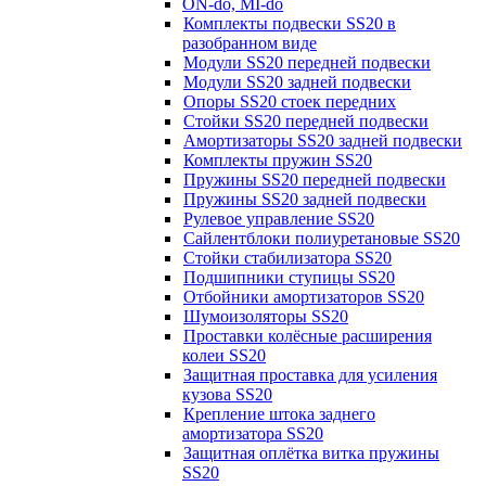
ON-do, MI-do
Комплекты подвески SS20 в
разобранном виде
Модули SS20 передней подвески
Модули SS20 задней подвески
Опоры SS20 стоек передних
Стойки SS20 передней подвески
Амортизаторы SS20 задней подвески
Комплекты пружин SS20
Пружины SS20 передней подвески
Пружины SS20 задней подвески
Рулевое управление SS20
Сайлентблоки полиуретановые SS20
Стойки стабилизатора SS20
Подшипники ступицы SS20
Отбойники амортизаторов SS20
Шумоизоляторы SS20
Проставки колёсные расширения
колеи SS20
Защитная проставка для усиления
кузова SS20
Крепление штока заднего
амортизатора SS20
Защитная оплётка витка пружины
SS20