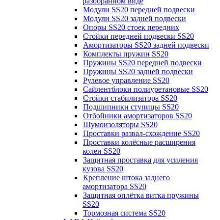
разобранном виде
Модули SS20 передней подвески
Модули SS20 задней подвески
Опоры SS20 стоек передних
Стойки передней подвески SS20
Амортизаторы SS20 задней подвески
Комплекты пружин SS20
Пружины SS20 передней подвески
Пружины SS20 задней подвески
Рулевое управление SS20
Сайлентблоки полиуретановые SS20
Стойки стабилизатора SS20
Подшипники ступицы SS20
Отбойники амортизаторов SS20
Шумоизоляторы SS20
Проставки развал-схождение SS20
Проставки колёсные расширения
колеи SS20
Защитная проставка для усиления
кузова SS20
Крепление штока заднего
амортизатора SS20
Защитная оплётка витка пружины
SS20
Тормозная система SS20