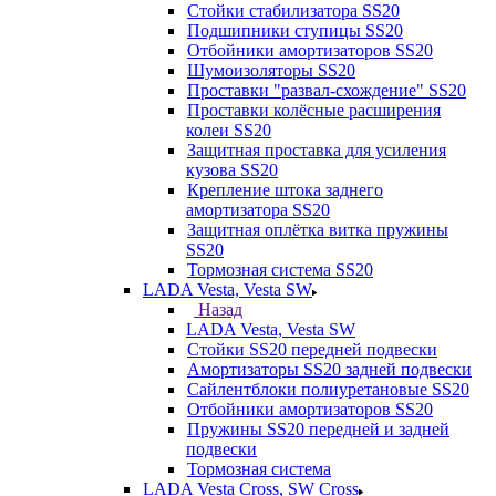
Стойки стабилизатора SS20
Подшипники ступицы SS20
Отбойники амортизаторов SS20
Шумоизоляторы SS20
Проставки "развал-схождение" SS20
Проставки колёсные расширения
колеи SS20
Защитная проставка для усиления
кузова SS20
Крепление штока заднего
амортизатора SS20
Защитная оплётка витка пружины
SS20
Тормозная система SS20
LADA Vesta, Vesta SW
Назад
LADA Vesta, Vesta SW
Стойки SS20 передней подвески
Амортизаторы SS20 задней подвески
Сайлентблоки полиуретановые SS20
Отбойники амортизаторов SS20
Пружины SS20 передней и задней
подвески
Тормозная система
LADA Vesta Cross, SW Cross