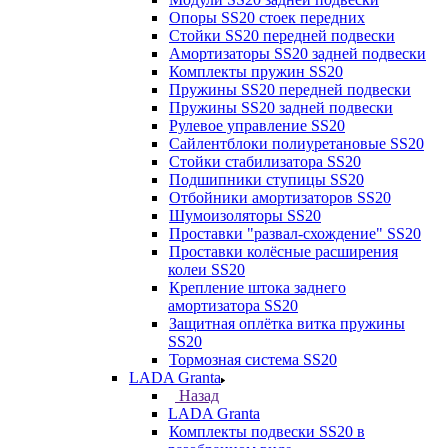
Опоры SS20 стоек передних
Стойки SS20 передней подвески
Амортизаторы SS20 задней подвески
Комплекты пружин SS20
Пружины SS20 передней подвески
Пружины SS20 задней подвески
Рулевое управление SS20
Сайлентблоки полиуретановые SS20
Стойки стабилизатора SS20
Подшипники ступицы SS20
Отбойники амортизаторов SS20
Шумоизоляторы SS20
Проставки "развал-схождение" SS20
Проставки колёсные расширения
колеи SS20
Крепление штока заднего
амортизатора SS20
Защитная оплётка витка пружины
SS20
Тормозная система SS20
LADA Granta
Назад
LADA Granta
Комплекты подвески SS20 в