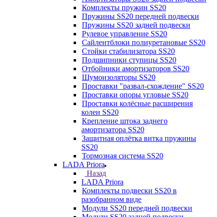
Комплекты пружин SS20
Пружины SS20 передней подвески
Пружины SS20 задней подвески
Рулевое управление SS20
Сайлентблоки полиуретановые SS20
Стойки стабилизатора SS20
Подшипники ступицы SS20
Отбойники амортизаторов SS20
Шумоизоляторы SS20
Проставки "развал-схождение" SS20
Проставки опоры угловые SS20
Проставки колёсные расширения
колеи SS20
Крепление штока заднего
амортизатора SS20
Защитная оплётка витка пружины
SS20
Тормозная система SS20
LADA Priora
Назад
LADA Priora
Комплекты подвески SS20 в
разобранном виде
Модули SS20 передней подвески
Модули SS20 задней подвески