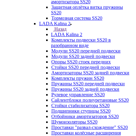
амортизатора SS20
Защитная оплётка витка пружины
SS20
Тормозная система SS20
LADA Kalina 2
Назад
LADA Kalina 2
Комплекты подвески SS20 в
разобранном виде
Модули SS20 передней подвески
Модули SS20 задней подвески
Опоры SS20 стоек передних
Стойки SS20 передней подвески
Амортизаторы SS20 задней подвески
Комплекты пружин SS20
Пружины SS20 передней подвески
Пружины SS20 задней подвески
Рулевое управление SS20
Сайлентблоки полиуретановые SS20
Стойки стабилизатора SS20
Подшипники ступицы SS20
Отбойники амортизаторов SS20
Шумоизоляторы SS20
Проставки "развал-схождение" SS20
Проставки колёсные расширения