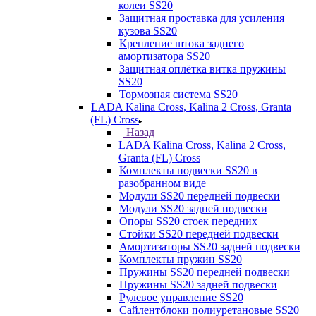
колеи SS20
Защитная проставка для усиления
кузова SS20
Крепление штока заднего
амортизатора SS20
Защитная оплётка витка пружины
SS20
Тормозная система SS20
LADA Kalina Cross, Kalina 2 Cross, Granta
(FL) Cross
Назад
LADA Kalina Cross, Kalina 2 Cross,
Granta (FL) Cross
Комплекты подвески SS20 в
разобранном виде
Модули SS20 передней подвески
Модули SS20 задней подвески
Опоры SS20 стоек передних
Стойки SS20 передней подвески
Амортизаторы SS20 задней подвески
Комплекты пружин SS20
Пружины SS20 передней подвески
Пружины SS20 задней подвески
Рулевое управление SS20
Сайлентблоки полиуретановые SS20