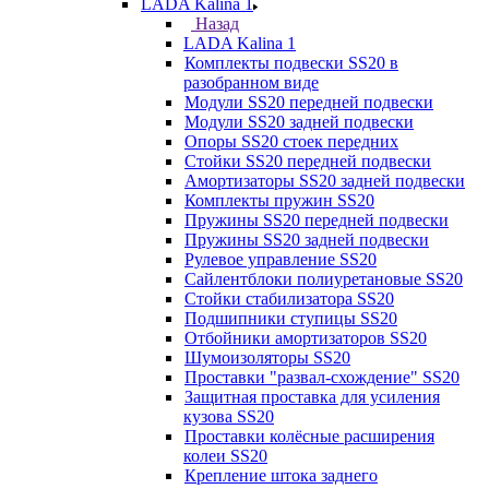
LADA Kalina 1
Назад
LADA Kalina 1
Комплекты подвески SS20 в
разобранном виде
Модули SS20 передней подвески
Модули SS20 задней подвески
Опоры SS20 стоек передних
Стойки SS20 передней подвески
Амортизаторы SS20 задней подвески
Комплекты пружин SS20
Пружины SS20 передней подвески
Пружины SS20 задней подвески
Рулевое управление SS20
Сайлентблоки полиуретановые SS20
Стойки стабилизатора SS20
Подшипники ступицы SS20
Отбойники амортизаторов SS20
Шумоизоляторы SS20
Проставки "развал-схождение" SS20
Защитная проставка для усиления
кузова SS20
Проставки колёсные расширения
колеи SS20
Крепление штока заднего