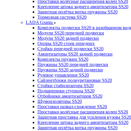
Проставки колёсные расширения колеи SS20
Крепление штока заднего амортизатора SS20
Защитная оплётка витка пружины SS20
Тормозная система SS20
LADA Granta
Комплекты подвески SS20 в разобранном вид
Модули SS20 передней подвески
Модули SS20 задней подвески
Опоры SS20 стоек передних
Стойки передней подвески SS20
Амортизаторы SS20 задней подвески
Комплекты пружин SS20
Пружины SS20 передней подвески
Пружины SS20 задней подвески
Рулевое управление SS20
Сайлентблоки полиуретановые SS20
Стойки стабилизатора SS20
Подшипники ступицы SS20
Отбойники амортизаторов SS20
Шумоизоляторы SS20
Проставки развал-схождение SS20
Проставки колёсные расширения колеи SS20
Защитная проставка для усиления кузова SS2
Крепление штока заднего амортизатора SS20
Защитная оплётка витка пружины SS20