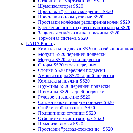
Отбойники амортизаторов SS20
Шумоизоляторы SS20
Проставки "развал-схождение" SS20
Проставки опоры угловые SS20
Проставки колёсные расширения колеи SS20
Крепление штока заднего амортизатора SS20
Защитная оплётка витка пружины SS20
Тормозная система SS20
LADA Priora
Комплекты подвески SS20 в разобранном вид
Модули SS20 передней подвески
Модули SS20 задней подвески
Опоры SS20 стоек передних
Стойки SS20 передней подвески
Амортизаторы SS20 задней подвески
Комплекты пружин SS20
Пружины SS20 передней подвески
Пружины SS20 задней подвески
Рулевое управление SS20
Сайлентблоки полиуретановые SS20
Стойки стабилизатора SS20
Подшипники ступицы SS20
Отбойники амортизаторов SS20
Шумоизоляторы SS20
Проставки "развал-схождение" SS20