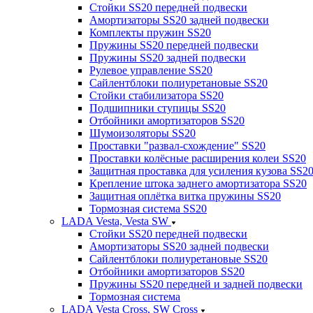
Стойки SS20 передней подвески
Амортизаторы SS20 задней подвески
Комплекты пружин SS20
Пружины SS20 передней подвески
Пружины SS20 задней подвески
Рулевое управление SS20
Сайлентблоки полиуретановые SS20
Стойки стабилизатора SS20
Подшипники ступицы SS20
Отбойники амортизаторов SS20
Шумоизоляторы SS20
Проставки "развал-схождение" SS20
Проставки колёсные расширения колеи SS20
Защитная проставка для усиления кузова SS2
Крепление штока заднего амортизатора SS20
Защитная оплётка витка пружины SS20
Тормозная система SS20
LADA Vesta, Vesta SW
Стойки SS20 передней подвески
Амортизаторы SS20 задней подвески
Сайлентблоки полиуретановые SS20
Отбойники амортизаторов SS20
Пружины SS20 передней и задней подвески
Тормозная система
LADA Vesta Cross, SW Cross