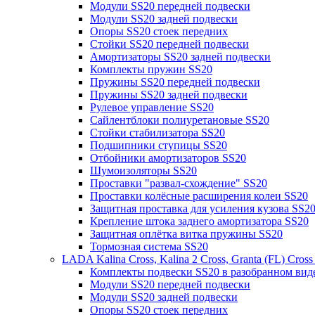
Модули SS20 передней подвески
Модули SS20 задней подвески
Опоры SS20 стоек передних
Стойки SS20 передней подвески
Амортизаторы SS20 задней подвески
Комплекты пружин SS20
Пружины SS20 передней подвески
Пружины SS20 задней подвески
Рулевое управление SS20
Сайлентблоки полиуретановые SS20
Стойки стабилизатора SS20
Подшипники ступицы SS20
Отбойники амортизаторов SS20
Шумоизоляторы SS20
Проставки "развал-схождение" SS20
Проставки колёсные расширения колеи SS20
Защитная проставка для усиления кузова SS2
Крепление штока заднего амортизатора SS20
Защитная оплётка витка пружины SS20
Тормозная система SS20
LADA Kalina Cross, Kalina 2 Cross, Granta (FL) Cros
Комплекты подвески SS20 в разобранном вид
Модули SS20 передней подвески
Модули SS20 задней подвески
Опоры SS20 стоек передних