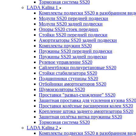
Тормозная система SS20
LADA Kalina 1
Комплекты подвески SS20 в разобранном вид
Модули SS20 передней подвески
Модули SS20 задней подвески
Опоры SS20 стоек передних
Стойки SS20 передней подвески
Амортизаторы SS20 задней подвески
Комплекты пружин SS20
Пружины SS20 передней подвески
Пружины SS20 задней подвески
Рулевое управление SS20
Сайлентблоки полиуретановые SS20
Стойки стабилизатора SS20
Подшипники ступицы SS20
Отбойники амортизаторов SS20
Шумоизоляторы SS20
Проставки "развал-схождение" SS20
Защитная проставка для усиления кузова SS2
Проставки колёсные расширения колеи SS20
Крепление штока заднего амортизатора SS20
Защитная оплётка витка пружины SS20
Тормозная система SS20
LADA Kalina 2
Комплекты подвески SS20 в разобранном вид