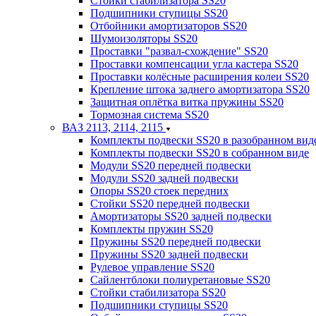
Стойки стабилизатора SS20
Подшипники ступицы SS20
Отбойники амортизаторов SS20
Шумоизоляторы SS20
Проставки "развал-схождение" SS20
Проставки компенсации угла кастера SS20
Проставки колёсные расширения колеи SS20
Крепление штока заднего амортизатора SS20
Защитная оплётка витка пружины SS20
Тормозная система SS20
ВАЗ 2113, 2114, 2115
Комплекты подвески SS20 в разобранном вид
Комплекты подвески SS20 в собранном виде
Модули SS20 передней подвески
Модули SS20 задней подвески
Опоры SS20 стоек передних
Стойки SS20 передней подвески
Амортизаторы SS20 задней подвески
Комплекты пружин SS20
Пружины SS20 передней подвески
Пружины SS20 задней подвески
Рулевое управление SS20
Сайлентблоки полиуретановые SS20
Стойки стабилизатора SS20
Подшипники ступицы SS20