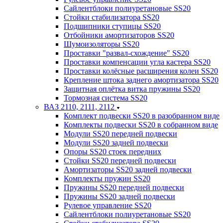
Сайлентблоки полиуретановые SS20
Стойки стабилизатора SS20
Подшипники ступицы SS20
Отбойники амортизаторов SS20
Шумоизоляторы SS20
Проставки "развал-схождение" SS20
Проставки компенсации угла кастера SS20
Проставки колёсные расширения колеи SS20
Крепление штока заднего амортизатора SS20
Защитная оплётка витка пружины SS20
Тормозная система SS20
ВАЗ 2110, 2111, 2112
Комплект подвески SS20 в разобранном виде
Комплекты подвески SS20 в собранном виде
Модули SS20 передней подвески
Модули SS20 задней подвески
Опоры SS20 стоек передних
Стойки SS20 передней подвески
Амортизаторы SS20 задней подвески
Комплекты пружин SS20
Пружины SS20 передней подвески
Пружины SS20 задней подвески
Рулевое управление SS20
Сайлентблоки полиуретановые SS20