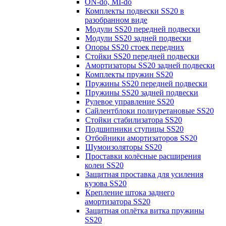
ON-do, MI-do
Комплекты подвески SS20 в
разобранном виде
Модули SS20 передней подвески
Модули SS20 задней подвески
Опоры SS20 стоек передних
Стойки SS20 передней подвески
Амортизаторы SS20 задней подвески
Комплекты пружин SS20
Пружины SS20 передней подвески
Пружины SS20 задней подвески
Рулевое управление SS20
Сайлентблоки полиуретановые SS20
Стойки стабилизатора SS20
Подшипники ступицы SS20
Отбойники амортизаторов SS20
Шумоизоляторы SS20
Проставки колёсные расширения
колеи SS20
Защитная проставка для усиления
кузова SS20
Крепление штока заднего
амортизатора SS20
Защитная оплётка витка пружины
SS20