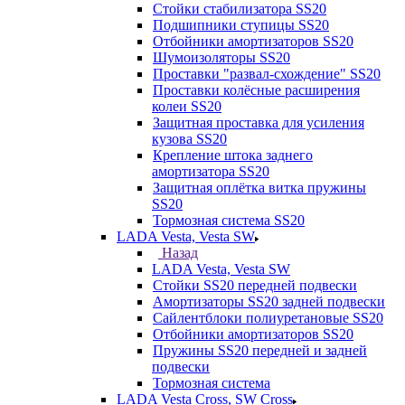
Стойки стабилизатора SS20
Подшипники ступицы SS20
Отбойники амортизаторов SS20
Шумоизоляторы SS20
Проставки "развал-схождение" SS20
Проставки колёсные расширения
колеи SS20
Защитная проставка для усиления
кузова SS20
Крепление штока заднего
амортизатора SS20
Защитная оплётка витка пружины
SS20
Тормозная система SS20
LADA Vesta, Vesta SW
Назад
LADA Vesta, Vesta SW
Стойки SS20 передней подвески
Амортизаторы SS20 задней подвески
Сайлентблоки полиуретановые SS20
Отбойники амортизаторов SS20
Пружины SS20 передней и задней
подвески
Тормозная система
LADA Vesta Cross, SW Cross