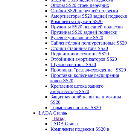
Опоры SS20 стоек передних
Стойки SS20 передней подвески
Амортизаторы SS20 задней подвески
Комплекты пружин SS20
Пружины SS20 передней подвески
Пружины SS20 задней подвески
Рулевое управление SS20
Сайлентблоки полиуретановые SS20
Стойки стабилизатора SS20
Подшипники ступицы SS20
Отбойники амортизаторов SS20
Шумоизоляторы SS20
Проставки "развал-схождение" SS20
Проставки колёсные расширения
колеи SS20
Крепление штока заднего
амортизатора SS20
Защитная оплётка витка пружины
SS20
Тормозная система SS20
LADA Granta
Назад
LADA Granta
Комплекты подвески SS20 в