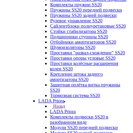
Комплекты пружин SS20
Пружины SS20 передней подвески
Пружины SS20 задней подвески
Рулевое управление SS20
Сайлентблоки полиуретановые SS20
Стойки стабилизатора SS20
Подшипники ступицы SS20
Отбойники амортизаторов SS20
Шумоизоляторы SS20
Проставки "развал-схождение" SS20
Проставки опоры угловые SS20
Проставки колёсные расширения
колеи SS20
Крепление штока заднего
амортизатора SS20
Защитная оплётка витка пружины
SS20
Тормозная система SS20
LADA Priora
Назад
LADA Priora
Комплекты подвески SS20 в
разобранном виде
Модули SS20 передней подвески
Модули SS20 задней подвески