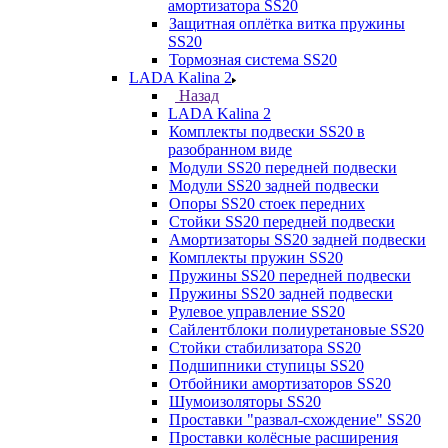
амортизатора SS20
Защитная оплётка витка пружины
SS20
Тормозная система SS20
LADA Kalina 2
Назад
LADA Kalina 2
Комплекты подвески SS20 в
разобранном виде
Модули SS20 передней подвески
Модули SS20 задней подвески
Опоры SS20 стоек передних
Стойки SS20 передней подвески
Амортизаторы SS20 задней подвески
Комплекты пружин SS20
Пружины SS20 передней подвески
Пружины SS20 задней подвески
Рулевое управление SS20
Сайлентблоки полиуретановые SS20
Стойки стабилизатора SS20
Подшипники ступицы SS20
Отбойники амортизаторов SS20
Шумоизоляторы SS20
Проставки "развал-схождение" SS20
Проставки колёсные расширения