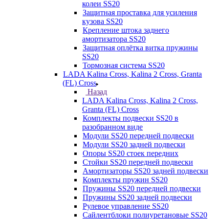
колеи SS20
Защитная проставка для усиления
кузова SS20
Крепление штока заднего
амортизатора SS20
Защитная оплётка витка пружины
SS20
Тормозная система SS20
LADA Kalina Cross, Kalina 2 Cross, Granta
(FL) Cross
Назад
LADA Kalina Cross, Kalina 2 Cross,
Granta (FL) Cross
Комплекты подвески SS20 в
разобранном виде
Модули SS20 передней подвески
Модули SS20 задней подвески
Опоры SS20 стоек передних
Стойки SS20 передней подвески
Амортизаторы SS20 задней подвески
Комплекты пружин SS20
Пружины SS20 передней подвески
Пружины SS20 задней подвески
Рулевое управление SS20
Сайлентблоки полиуретановые SS20