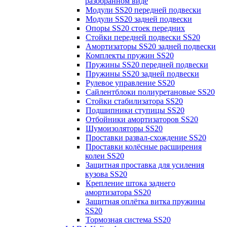
разобранном виде
Модули SS20 передней подвески
Модули SS20 задней подвески
Опоры SS20 стоек передних
Стойки передней подвески SS20
Амортизаторы SS20 задней подвески
Комплекты пружин SS20
Пружины SS20 передней подвески
Пружины SS20 задней подвески
Рулевое управление SS20
Сайлентблоки полиуретановые SS20
Стойки стабилизатора SS20
Подшипники ступицы SS20
Отбойники амортизаторов SS20
Шумоизоляторы SS20
Проставки развал-схождение SS20
Проставки колёсные расширения
колеи SS20
Защитная проставка для усиления
кузова SS20
Крепление штока заднего
амортизатора SS20
Защитная оплётка витка пружины
SS20
Тормозная система SS20