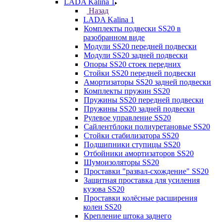
LADA Kalina 1
Назад
LADA Kalina 1
Комплекты подвески SS20 в
разобранном виде
Модули SS20 передней подвески
Модули SS20 задней подвески
Опоры SS20 стоек передних
Стойки SS20 передней подвески
Амортизаторы SS20 задней подвески
Комплекты пружин SS20
Пружины SS20 передней подвески
Пружины SS20 задней подвески
Рулевое управление SS20
Сайлентблоки полиуретановые SS20
Стойки стабилизатора SS20
Подшипники ступицы SS20
Отбойники амортизаторов SS20
Шумоизоляторы SS20
Проставки "развал-схождение" SS20
Защитная проставка для усиления
кузова SS20
Проставки колёсные расширения
колеи SS20
Крепление штока заднего