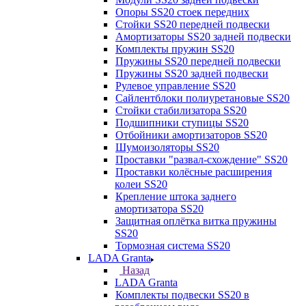
Опоры SS20 стоек передних
Стойки SS20 передней подвески
Амортизаторы SS20 задней подвески
Комплекты пружин SS20
Пружины SS20 передней подвески
Пружины SS20 задней подвески
Рулевое управление SS20
Сайлентблоки полиуретановые SS20
Стойки стабилизатора SS20
Подшипники ступицы SS20
Отбойники амортизаторов SS20
Шумоизоляторы SS20
Проставки "развал-схождение" SS20
Проставки колёсные расширения
колеи SS20
Крепление штока заднего
амортизатора SS20
Защитная оплётка витка пружины
SS20
Тормозная система SS20
LADA Granta
Назад
LADA Granta
Комплекты подвески SS20 в