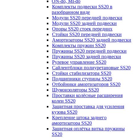
ON-do, MI-do
Комплекты подвески SS20 в
разобранном виде
Модули SS20 передней подвески
Модули SS20 задней подвески
Опоры SS20 стоек передних
Стойки SS20 передней подвески
Амортизаторы SS20 задней подвески
Комплекты пружин SS20
Пружины SS20 передней подвески
Пружины SS20 задней подвески
Рулевое управление SS20
Сайлентблоки полиуретановые SS20
Стойки стабилизатора SS20
Подшипники ступицы SS20
Отбойники амортизаторов SS20
Шумоизоляторы SS20
Проставки колёсные расширения
колеи SS20
Защитная проставка для усиления
кузова SS20
Крепление штока заднего
амортизатора SS20
Защитная оплётка витка пружины
SS20