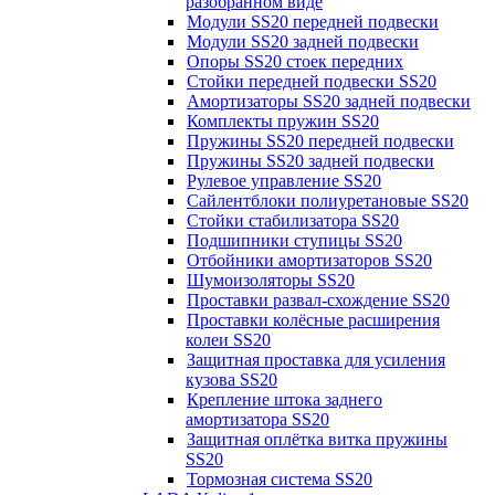
разобранном виде
Модули SS20 передней подвески
Модули SS20 задней подвески
Опоры SS20 стоек передних
Стойки передней подвески SS20
Амортизаторы SS20 задней подвески
Комплекты пружин SS20
Пружины SS20 передней подвески
Пружины SS20 задней подвески
Рулевое управление SS20
Сайлентблоки полиуретановые SS20
Стойки стабилизатора SS20
Подшипники ступицы SS20
Отбойники амортизаторов SS20
Шумоизоляторы SS20
Проставки развал-схождение SS20
Проставки колёсные расширения
колеи SS20
Защитная проставка для усиления
кузова SS20
Крепление штока заднего
амортизатора SS20
Защитная оплётка витка пружины
SS20
Тормозная система SS20