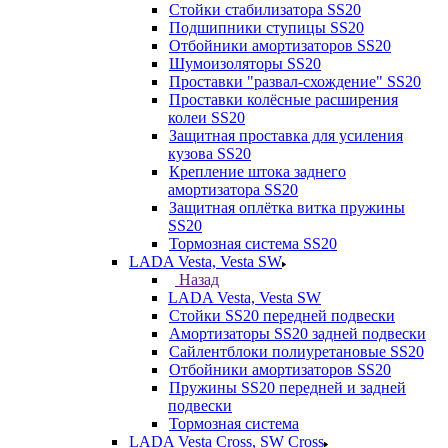
Стойки стабилизатора SS20
Подшипники ступицы SS20
Отбойники амортизаторов SS20
Шумоизоляторы SS20
Проставки "развал-схождение" SS20
Проставки колёсные расширения
колеи SS20
Защитная проставка для усиления
кузова SS20
Крепление штока заднего
амортизатора SS20
Защитная оплётка витка пружины
SS20
Тормозная система SS20
LADA Vesta, Vesta SW
Назад
LADA Vesta, Vesta SW
Стойки SS20 передней подвески
Амортизаторы SS20 задней подвески
Сайлентблоки полиуретановые SS20
Отбойники амортизаторов SS20
Пружины SS20 передней и задней
подвески
Тормозная система
LADA Vesta Cross, SW Cross