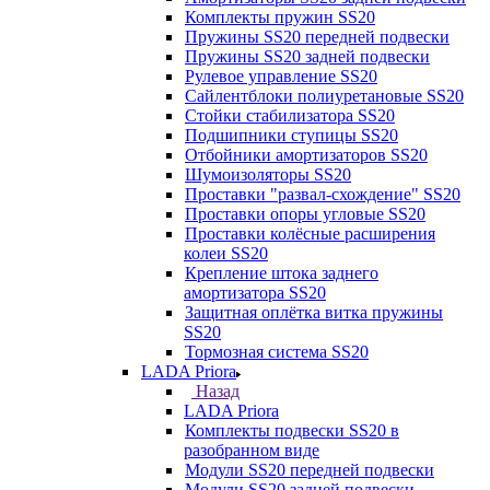
Комплекты пружин SS20
Пружины SS20 передней подвески
Пружины SS20 задней подвески
Рулевое управление SS20
Сайлентблоки полиуретановые SS20
Стойки стабилизатора SS20
Подшипники ступицы SS20
Отбойники амортизаторов SS20
Шумоизоляторы SS20
Проставки "развал-схождение" SS20
Проставки опоры угловые SS20
Проставки колёсные расширения
колеи SS20
Крепление штока заднего
амортизатора SS20
Защитная оплётка витка пружины
SS20
Тормозная система SS20
LADA Priora
Назад
LADA Priora
Комплекты подвески SS20 в
разобранном виде
Модули SS20 передней подвески
Модули SS20 задней подвески