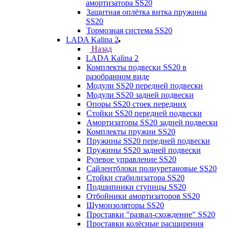
амортизатора SS20
Защитная оплётка витка пружины
SS20
Тормозная система SS20
LADA Kalina 2
Назад
LADA Kalina 2
Комплекты подвески SS20 в
разобранном виде
Модули SS20 передней подвески
Модули SS20 задней подвески
Опоры SS20 стоек передних
Стойки SS20 передней подвески
Амортизаторы SS20 задней подвески
Комплекты пружин SS20
Пружины SS20 передней подвески
Пружины SS20 задней подвески
Рулевое управление SS20
Сайлентблоки полиуретановые SS20
Стойки стабилизатора SS20
Подшипники ступицы SS20
Отбойники амортизаторов SS20
Шумоизоляторы SS20
Проставки "развал-схождение" SS20
Проставки колёсные расширения