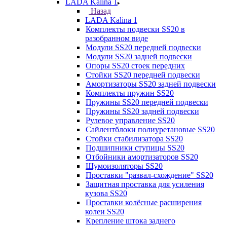
LADA Kalina 1
Назад
LADA Kalina 1
Комплекты подвески SS20 в
разобранном виде
Модули SS20 передней подвески
Модули SS20 задней подвески
Опоры SS20 стоек передних
Стойки SS20 передней подвески
Амортизаторы SS20 задней подвески
Комплекты пружин SS20
Пружины SS20 передней подвески
Пружины SS20 задней подвески
Рулевое управление SS20
Сайлентблоки полиуретановые SS20
Стойки стабилизатора SS20
Подшипники ступицы SS20
Отбойники амортизаторов SS20
Шумоизоляторы SS20
Проставки "развал-схождение" SS20
Защитная проставка для усиления
кузова SS20
Проставки колёсные расширения
колеи SS20
Крепление штока заднего