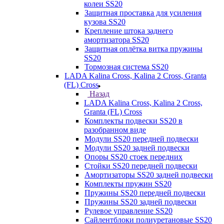
колеи SS20
Защитная проставка для усиления
кузова SS20
Крепление штока заднего
амортизатора SS20
Защитная оплётка витка пружины
SS20
Тормозная система SS20
LADA Kalina Cross, Kalina 2 Cross, Granta
(FL) Cross
Назад
LADA Kalina Cross, Kalina 2 Cross,
Granta (FL) Cross
Комплекты подвески SS20 в
разобранном виде
Модули SS20 передней подвески
Модули SS20 задней подвески
Опоры SS20 стоек передних
Стойки SS20 передней подвески
Амортизаторы SS20 задней подвески
Комплекты пружин SS20
Пружины SS20 передней подвески
Пружины SS20 задней подвески
Рулевое управление SS20
Сайлентблоки полиуретановые SS20