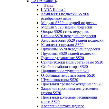
LADA Kalina 1
Назад
LADA Kalina 1
Комплекты подвески SS20 в
разобранном виде
Модули SS20 передней подвески
Модули SS20 задней подвески
Опоры SS20 стоек передних
Стойки SS20 передней подвески
Амортизаторы SS20 задней подвески
Комплекты пружин SS20
Пружины SS20 передней подвески
Пружины SS20 задней подвески
Рулевое управление SS20
Сайлентблоки полиуретановые SS20
Стойки стабилизатора SS20
Подшипники ступицы SS20
Отбойники амортизаторов SS20
Шумоизоляторы SS20
Проставки "развал-схождение" SS20
Защитная проставка для усиления
кузова SS20
Проставки колёсные расширения
колеи SS20
Крепление штока заднего