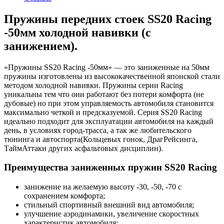
Пружины передних стоек SS20 Racing
-50мм холодной навивки (с
занижением).
«Пружины SS20 Racing -50мм» — это заниженные на 50мм
пружины изготовлены из высококачественной японской стали
методом холодной навивки. Пружины серии Racing
уникальны тем что они работают без потери комфорта
(
не
дубовые) но при этом управляемость автомобиля становится
максимально четкой и
предсказуемой.
Серия SS20 Racing
идеально подходит для эксплуатации автомобиля на каждый
день, в условиях
город-трасса, а
так же любительского
тюнинга и автоспорта
(
Кольцевых гонок
, Драг
Рейсинга
,
Тайм
Аттак
и других асфальтовых дисциплин).
Преимущества заниженных пружин SS20 Racing
занижение на желаемую высоту -30, -50, -70 с
сохранением комфорта;
стильный спортивный внешний вид автомобиля;
улучшение аэродинамики, увеличение скоростных
характеристик автомобиля;