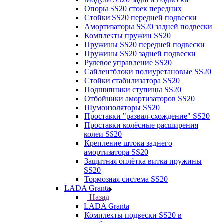
Опоры SS20 стоек передних
Стойки SS20 передней подвески
Амортизаторы SS20 задней подвески
Комплекты пружин SS20
Пружины SS20 передней подвески
Пружины SS20 задней подвески
Рулевое управление SS20
Сайлентблоки полиуретановые SS20
Стойки стабилизатора SS20
Подшипники ступицы SS20
Отбойники амортизаторов SS20
Шумоизоляторы SS20
Проставки "развал-схождение" SS20
Проставки колёсные расширения
колеи SS20
Крепление штока заднего
амортизатора SS20
Защитная оплётка витка пружины
SS20
Тормозная система SS20
LADA Granta
Назад
LADA Granta
Комплекты подвески SS20 в