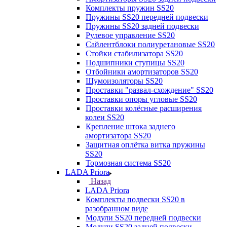
Комплекты пружин SS20
Пружины SS20 передней подвески
Пружины SS20 задней подвески
Рулевое управление SS20
Сайлентблоки полиуретановые SS20
Стойки стабилизатора SS20
Подшипники ступицы SS20
Отбойники амортизаторов SS20
Шумоизоляторы SS20
Проставки "развал-схождение" SS20
Проставки опоры угловые SS20
Проставки колёсные расширения
колеи SS20
Крепление штока заднего
амортизатора SS20
Защитная оплётка витка пружины
SS20
Тормозная система SS20
LADA Priora
Назад
LADA Priora
Комплекты подвески SS20 в
разобранном виде
Модули SS20 передней подвески
Модули SS20 задней подвески