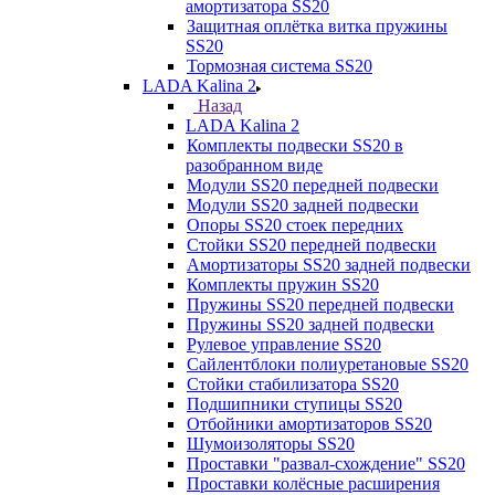
амортизатора SS20
Защитная оплётка витка пружины
SS20
Тормозная система SS20
LADA Kalina 2
Назад
LADA Kalina 2
Комплекты подвески SS20 в
разобранном виде
Модули SS20 передней подвески
Модули SS20 задней подвески
Опоры SS20 стоек передних
Стойки SS20 передней подвески
Амортизаторы SS20 задней подвески
Комплекты пружин SS20
Пружины SS20 передней подвески
Пружины SS20 задней подвески
Рулевое управление SS20
Сайлентблоки полиуретановые SS20
Стойки стабилизатора SS20
Подшипники ступицы SS20
Отбойники амортизаторов SS20
Шумоизоляторы SS20
Проставки "развал-схождение" SS20
Проставки колёсные расширения