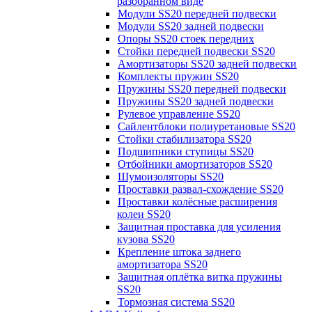
разобранном виде
Модули SS20 передней подвески
Модули SS20 задней подвески
Опоры SS20 стоек передних
Стойки передней подвески SS20
Амортизаторы SS20 задней подвески
Комплекты пружин SS20
Пружины SS20 передней подвески
Пружины SS20 задней подвески
Рулевое управление SS20
Сайлентблоки полиуретановые SS20
Стойки стабилизатора SS20
Подшипники ступицы SS20
Отбойники амортизаторов SS20
Шумоизоляторы SS20
Проставки развал-схождение SS20
Проставки колёсные расширения
колеи SS20
Защитная проставка для усиления
кузова SS20
Крепление штока заднего
амортизатора SS20
Защитная оплётка витка пружины
SS20
Тормозная система SS20