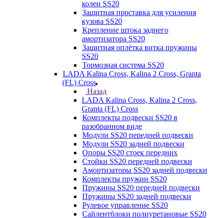
колеи SS20
Защитная проставка для усиления
кузова SS20
Крепление штока заднего
амортизатора SS20
Защитная оплётка витка пружины
SS20
Тормозная система SS20
LADA Kalina Cross, Kalina 2 Cross, Granta
(FL) Cross
Назад
LADA Kalina Cross, Kalina 2 Cross,
Granta (FL) Cross
Комплекты подвески SS20 в
разобранном виде
Модули SS20 передней подвески
Модули SS20 задней подвески
Опоры SS20 стоек передних
Стойки SS20 передней подвески
Амортизаторы SS20 задней подвески
Комплекты пружин SS20
Пружины SS20 передней подвески
Пружины SS20 задней подвески
Рулевое управление SS20
Сайлентблоки полиуретановые SS20