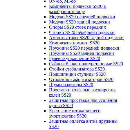
ON-do, MI-do
Комплекты подвески SS20 в
разобранном виде
Модули SS20 передней подвески
Модули SS20 задней подвески
Опоры SS20 стоек передних
Стойки SS20 передней подвески
Амортизаторы SS20 задней подвески
Комплекты пружин SS20
Пружины SS20 передней подвески
Пружины SS20 задней подвески
Рулевое управление SS20
Сайлентблоки полиуретановые SS20
Стойки стабилизатора SS20
Подшипники ступицы SS20
Отбойники амортизаторов SS20
Шумоизоляторы SS20
Проставки колёсные расширения
колеи SS20
Защитная проставка для усиления
кузова SS20
Крепление штока заднего
амортизатора SS20
Защитная оплётка витка пружины
SS20