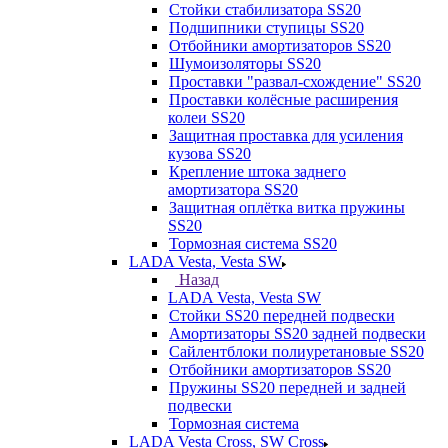
Стойки стабилизатора SS20
Подшипники ступицы SS20
Отбойники амортизаторов SS20
Шумоизоляторы SS20
Проставки "развал-схождение" SS20
Проставки колёсные расширения
колеи SS20
Защитная проставка для усиления
кузова SS20
Крепление штока заднего
амортизатора SS20
Защитная оплётка витка пружины
SS20
Тормозная система SS20
LADA Vesta, Vesta SW
Назад
LADA Vesta, Vesta SW
Стойки SS20 передней подвески
Амортизаторы SS20 задней подвески
Сайлентблоки полиуретановые SS20
Отбойники амортизаторов SS20
Пружины SS20 передней и задней
подвески
Тормозная система
LADA Vesta Cross, SW Cross