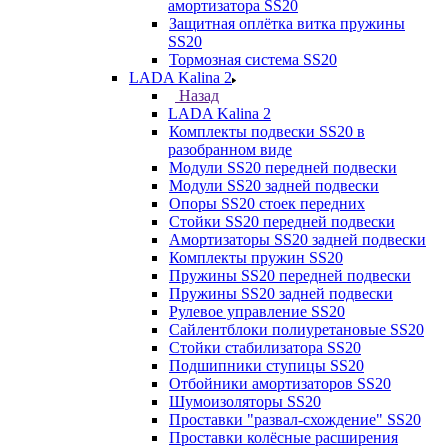
амортизатора SS20
Защитная оплётка витка пружины
SS20
Тормозная система SS20
LADA Kalina 2
Назад
LADA Kalina 2
Комплекты подвески SS20 в
разобранном виде
Модули SS20 передней подвески
Модули SS20 задней подвески
Опоры SS20 стоек передних
Стойки SS20 передней подвески
Амортизаторы SS20 задней подвески
Комплекты пружин SS20
Пружины SS20 передней подвески
Пружины SS20 задней подвески
Рулевое управление SS20
Сайлентблоки полиуретановые SS20
Стойки стабилизатора SS20
Подшипники ступицы SS20
Отбойники амортизаторов SS20
Шумоизоляторы SS20
Проставки "развал-схождение" SS20
Проставки колёсные расширения