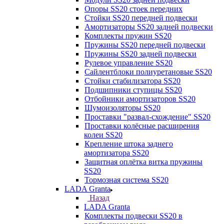
Опоры SS20 стоек передних
Стойки SS20 передней подвески
Амортизаторы SS20 задней подвески
Комплекты пружин SS20
Пружины SS20 передней подвески
Пружины SS20 задней подвески
Рулевое управление SS20
Сайлентблоки полиуретановые SS20
Стойки стабилизатора SS20
Подшипники ступицы SS20
Отбойники амортизаторов SS20
Шумоизоляторы SS20
Проставки "развал-схождение" SS20
Проставки колёсные расширения
колеи SS20
Крепление штока заднего
амортизатора SS20
Защитная оплётка витка пружины
SS20
Тормозная система SS20
LADA Granta
Назад
LADA Granta
Комплекты подвески SS20 в