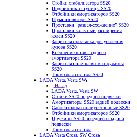
Стойки стабилизатора SS20
Подшипники ступицы SS20
Отбойники амортизаторов SS20
Шумоизоляторы SS20
Проставки "развал-схождение" SS20
Проставки колёсные расширения
колеи SS20
Защитная проставка для усиления
кузова SS20
Крепление штока заднего
амортизатора SS20
Защитная оплётка витка пружины
SS20
Тормозная система SS20
LADA Vesta, Vesta SW
Назад
LADA Vesta, Vesta SW
Стойки SS20 передней подвески
Амортизаторы SS20 задней подвески
Сайлентблоки полиуретановые SS20
Отбойники амортизаторов SS20
Пружины SS20 передней и задней
подвески
Тормозная система
LADA Vesta Cross, SW Cross