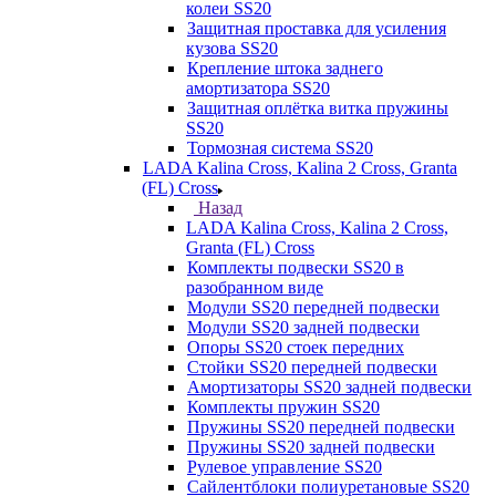
колеи SS20
Защитная проставка для усиления
кузова SS20
Крепление штока заднего
амортизатора SS20
Защитная оплётка витка пружины
SS20
Тормозная система SS20
LADA Kalina Cross, Kalina 2 Cross, Granta
(FL) Cross
Назад
LADA Kalina Cross, Kalina 2 Cross,
Granta (FL) Cross
Комплекты подвески SS20 в
разобранном виде
Модули SS20 передней подвески
Модули SS20 задней подвески
Опоры SS20 стоек передних
Стойки SS20 передней подвески
Амортизаторы SS20 задней подвески
Комплекты пружин SS20
Пружины SS20 передней подвески
Пружины SS20 задней подвески
Рулевое управление SS20
Сайлентблоки полиуретановые SS20