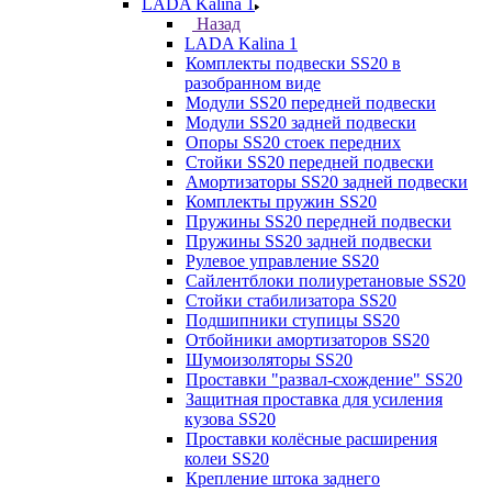
LADA Kalina 1
Назад
LADA Kalina 1
Комплекты подвески SS20 в
разобранном виде
Модули SS20 передней подвески
Модули SS20 задней подвески
Опоры SS20 стоек передних
Стойки SS20 передней подвески
Амортизаторы SS20 задней подвески
Комплекты пружин SS20
Пружины SS20 передней подвески
Пружины SS20 задней подвески
Рулевое управление SS20
Сайлентблоки полиуретановые SS20
Стойки стабилизатора SS20
Подшипники ступицы SS20
Отбойники амортизаторов SS20
Шумоизоляторы SS20
Проставки "развал-схождение" SS20
Защитная проставка для усиления
кузова SS20
Проставки колёсные расширения
колеи SS20
Крепление штока заднего