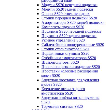
разобранном виде
Модули SS20 передней подвески
Модули SS20 задней подвески
Опоры SS20 стоек передних
Стойки передней подвески SS20
Амортизаторы SS20 задней подвески
Комплекты пружин SS20
Пружины SS20 передней подвески
Пружины SS20 задней подвески
Рулевое управление SS20
Сайлентблоки полиуретановые SS20
Стойки стабилизатора SS20
Подшипники ступицы SS20
Отбойники амортизаторов SS20
Шумоизоляторы SS20
Проставки развал-схождение SS20
Проставки колёсные расширения
колеи SS20
Защитная проставка для усиления
кузова SS20
Крепление штока заднего
амортизатора SS20
Защитная оплётка витка пружины
SS20
Тормозная система SS20