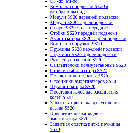
ON-do, MI-do
Комплекты подвески SS20 в
разобранном виде
Модули SS20 передней подвески
Модули SS20 задней подвески
Опоры SS20 стоек передних
Стойки SS20 передней подвески
Амортизаторы SS20 задней подвески
Комплекты пружин SS20
Пружины SS20 передней подвески
Пружины SS20 задней подвески
Рулевое управление SS20
Сайлентблоки полиуретановые SS20
Стойки стабилизатора SS20
Подшипники ступицы SS20
Отбойники амортизаторов SS20
Шумоизоляторы SS20
Проставки колёсные расширения
колеи SS20
Защитная проставка для усиления
кузова SS20
Крепление штока заднего
амортизатора SS20
Защитная оплётка витка пружины
SS20