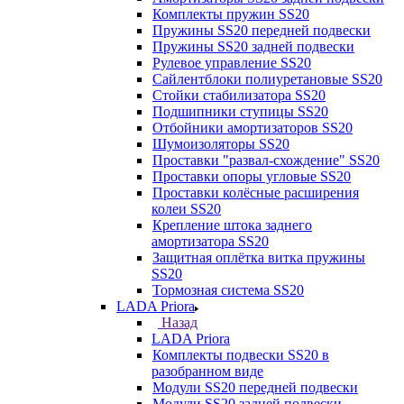
Комплекты пружин SS20
Пружины SS20 передней подвески
Пружины SS20 задней подвески
Рулевое управление SS20
Сайлентблоки полиуретановые SS20
Стойки стабилизатора SS20
Подшипники ступицы SS20
Отбойники амортизаторов SS20
Шумоизоляторы SS20
Проставки "развал-схождение" SS20
Проставки опоры угловые SS20
Проставки колёсные расширения
колеи SS20
Крепление штока заднего
амортизатора SS20
Защитная оплётка витка пружины
SS20
Тормозная система SS20
LADA Priora
Назад
LADA Priora
Комплекты подвески SS20 в
разобранном виде
Модули SS20 передней подвески
Модули SS20 задней подвески