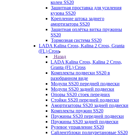
колеи SS20
Защитная проставка для усиления
кузова SS20
Крепление штока заднего
амортизатора SS20
Защитная оплётка витка пружины
SS20
Тормозная система SS20
LADA Kalina Cross, Kalina 2 Cross, Granta
(FL) Cross
Назад
LADA Kalina Cross, Kalina 2 Cross,
Granta (FL) Cross
Комплекты подвески SS20 в
разобранном виде
Модули SS20 передней подвески
Модули SS20 задней подвески
Опоры SS20 стоек передних
Стойки SS20 передней подвески
Амортизаторы SS20 задней подвески
Комплекты пружин SS20
Пружины SS20 передней подвески
Пружины SS20 задней подвески
Рулевое управление SS20
Сайлентблоки полиуретановые SS20