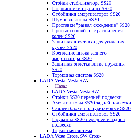
Стойки стабилизатора SS20
Подшипники ступицы SS20
Отбойники амортизаторов SS20
Шумоизоляторы SS20
Проставки "развал-схождение" SS20
Проставки колёсные расширения
колеи SS20
Защитная проставка для усиления
кузова SS20
Крепление штока заднего
амортизатора SS20
Защитная оплётка витка пружины
SS20
Тормозная система SS20
LADA Vesta, Vesta SW
Назад
LADA Vesta, Vesta SW
Стойки SS20 передней подвески
Амортизаторы SS20 задней подвески
Сайлентблоки полиуретановые SS20
Отбойники амортизаторов SS20
Пружины SS20 передней и задней
подвески
Тормозная система
LADA Vesta Cross, SW Cross