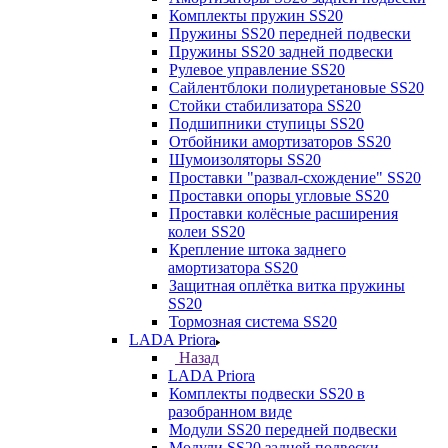
Комплекты пружин SS20
Пружины SS20 передней подвески
Пружины SS20 задней подвески
Рулевое управление SS20
Сайлентблоки полиуретановые SS20
Стойки стабилизатора SS20
Подшипники ступицы SS20
Отбойники амортизаторов SS20
Шумоизоляторы SS20
Проставки "развал-схождение" SS20
Проставки опоры угловые SS20
Проставки колёсные расширения
колеи SS20
Крепление штока заднего
амортизатора SS20
Защитная оплётка витка пружины
SS20
Тормозная система SS20
LADA Priora
Назад
LADA Priora
Комплекты подвески SS20 в
разобранном виде
Модули SS20 передней подвески
Модули SS20 задней подвески