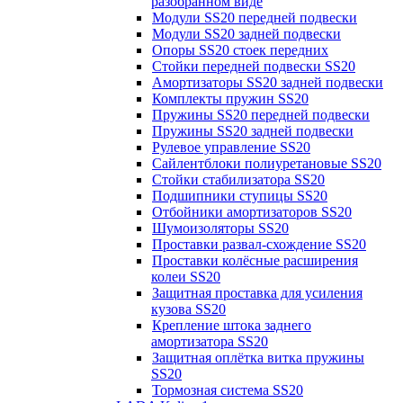
разобранном виде
Модули SS20 передней подвески
Модули SS20 задней подвески
Опоры SS20 стоек передних
Стойки передней подвески SS20
Амортизаторы SS20 задней подвески
Комплекты пружин SS20
Пружины SS20 передней подвески
Пружины SS20 задней подвески
Рулевое управление SS20
Сайлентблоки полиуретановые SS20
Стойки стабилизатора SS20
Подшипники ступицы SS20
Отбойники амортизаторов SS20
Шумоизоляторы SS20
Проставки развал-схождение SS20
Проставки колёсные расширения
колеи SS20
Защитная проставка для усиления
кузова SS20
Крепление штока заднего
амортизатора SS20
Защитная оплётка витка пружины
SS20
Тормозная система SS20