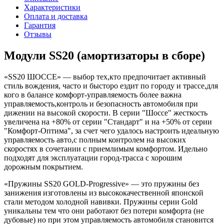
Характеристики
Оплата и доставка
Гарантия
Отзывы
Модули SS20 (амортизаторы в сборе)
«SS20 ШОССЕ» — выбор тех,кто предпочитает активный
стиль вождения, часто и бысторо ездит по городу и трассе,для
кого в балансе комфорт-управляемость более важна
управляемость,контроль и безопасность автомобиля при
дижении на высокой скорости. В серии "Шоссе" жесткость
увеличена на +80% от серии "Стандарт" и на +50% от серии
"Комфорт-Оптима", за счет чего удалось настроить идеальную
управляемость авто,с полным контролем на высоких
скоростях в сочетании с приемлимым комфортом. Идельно
подходят для эксплуатации город-трасса с хорошим
дорожным покрытием.
«Пружины SS20 GOLD-Progressive» — это пружины без
занижения изготовлены из высококачественной японской
стали методом холодной навивки. Пружины серии Gold
уникальны тем что они работают без потери комфорта
(
не
дубовые) но при этом управляемость автомобиля становится