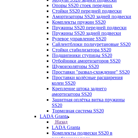
Опоры SS20 стоек передних
Стойки SS20 передней подвески
Амортизаторы SS20 задней подвески
Комплекты пружин SS20
Пружины SS20 передней подвески
Пружины SS20 задней подвески
Рулевое управление SS20
Сайлентблоки полиуретановые SS20
Стойки стабилизатора SS20
Подшипники ступицы SS20
Отбойники амортизаторов SS20
Шумоизоляторы SS20
Проставки "развал-схождение" SS20
Проставки колёсные расширения
колеи SS20
Крепление штока заднего
амортизатора SS20
Защитная оплётка витка пружины
SS20
Тормозная система SS20
LADA Granta
Назад
LADA Granta
Комплекты подвески SS20 в