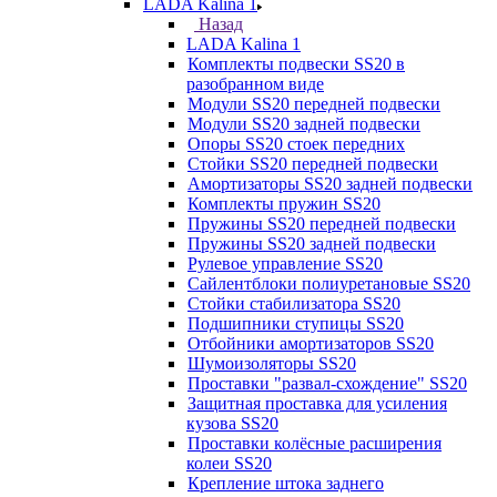
LADA Kalina 1
Назад
LADA Kalina 1
Комплекты подвески SS20 в
разобранном виде
Модули SS20 передней подвески
Модули SS20 задней подвески
Опоры SS20 стоек передних
Стойки SS20 передней подвески
Амортизаторы SS20 задней подвески
Комплекты пружин SS20
Пружины SS20 передней подвески
Пружины SS20 задней подвески
Рулевое управление SS20
Сайлентблоки полиуретановые SS20
Стойки стабилизатора SS20
Подшипники ступицы SS20
Отбойники амортизаторов SS20
Шумоизоляторы SS20
Проставки "развал-схождение" SS20
Защитная проставка для усиления
кузова SS20
Проставки колёсные расширения
колеи SS20
Крепление штока заднего