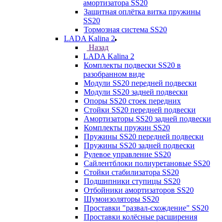
амортизатора SS20
Защитная оплётка витка пружины
SS20
Тормозная система SS20
LADA Kalina 2
Назад
LADA Kalina 2
Комплекты подвески SS20 в
разобранном виде
Модули SS20 передней подвески
Модули SS20 задней подвески
Опоры SS20 стоек передних
Стойки SS20 передней подвески
Амортизаторы SS20 задней подвески
Комплекты пружин SS20
Пружины SS20 передней подвески
Пружины SS20 задней подвески
Рулевое управление SS20
Сайлентблоки полиуретановые SS20
Стойки стабилизатора SS20
Подшипники ступицы SS20
Отбойники амортизаторов SS20
Шумоизоляторы SS20
Проставки "развал-схождение" SS20
Проставки колёсные расширения