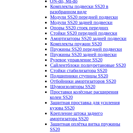
ON-do, MI-do
Комплекты подвески SS20 в
разобранном виде
Модули SS20 передней подвески
Модули SS20 задней подвески
Опоры SS20 стоек передних
Стойки SS20 передней подвески
Амортизаторы SS20 задней подвески
Комплекты пружин SS20
Пружины SS20 передней подвески
Пружины SS20 задней подвески
Рулевое управление SS20
Сайлентблоки полиуретановые SS20
Стойки стабилизатора SS20
Подшипники ступицы SS20
Отбойники амортизаторов SS20
Шумоизоляторы SS20
Проставки колёсные расширения
колеи SS20
Защитная проставка для усиления
кузова SS20
Крепление штока заднего
амортизатора SS20
Защитная оплётка витка пружины
SS20