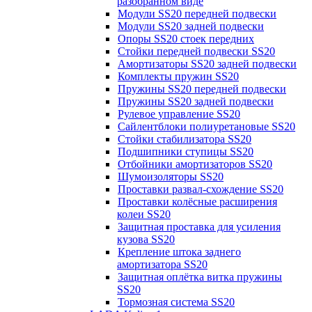
разобранном виде
Модули SS20 передней подвески
Модули SS20 задней подвески
Опоры SS20 стоек передних
Стойки передней подвески SS20
Амортизаторы SS20 задней подвески
Комплекты пружин SS20
Пружины SS20 передней подвески
Пружины SS20 задней подвески
Рулевое управление SS20
Сайлентблоки полиуретановые SS20
Стойки стабилизатора SS20
Подшипники ступицы SS20
Отбойники амортизаторов SS20
Шумоизоляторы SS20
Проставки развал-схождение SS20
Проставки колёсные расширения
колеи SS20
Защитная проставка для усиления
кузова SS20
Крепление штока заднего
амортизатора SS20
Защитная оплётка витка пружины
SS20
Тормозная система SS20