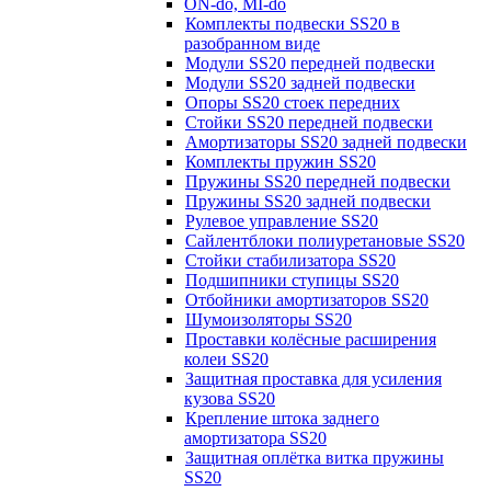
ON-do, MI-do
Комплекты подвески SS20 в
разобранном виде
Модули SS20 передней подвески
Модули SS20 задней подвески
Опоры SS20 стоек передних
Стойки SS20 передней подвески
Амортизаторы SS20 задней подвески
Комплекты пружин SS20
Пружины SS20 передней подвески
Пружины SS20 задней подвески
Рулевое управление SS20
Сайлентблоки полиуретановые SS20
Стойки стабилизатора SS20
Подшипники ступицы SS20
Отбойники амортизаторов SS20
Шумоизоляторы SS20
Проставки колёсные расширения
колеи SS20
Защитная проставка для усиления
кузова SS20
Крепление штока заднего
амортизатора SS20
Защитная оплётка витка пружины
SS20