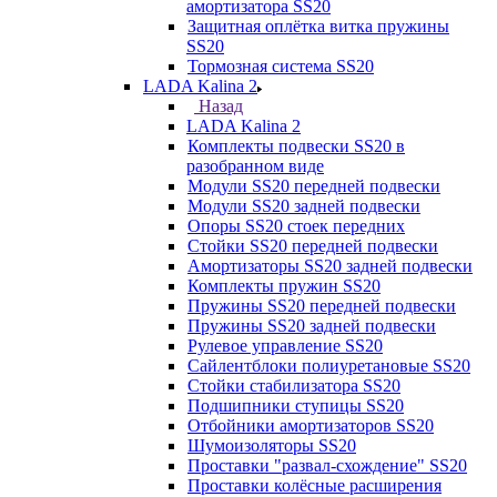
амортизатора SS20
Защитная оплётка витка пружины
SS20
Тормозная система SS20
LADA Kalina 2
Назад
LADA Kalina 2
Комплекты подвески SS20 в
разобранном виде
Модули SS20 передней подвески
Модули SS20 задней подвески
Опоры SS20 стоек передних
Стойки SS20 передней подвески
Амортизаторы SS20 задней подвески
Комплекты пружин SS20
Пружины SS20 передней подвески
Пружины SS20 задней подвески
Рулевое управление SS20
Сайлентблоки полиуретановые SS20
Стойки стабилизатора SS20
Подшипники ступицы SS20
Отбойники амортизаторов SS20
Шумоизоляторы SS20
Проставки "развал-схождение" SS20
Проставки колёсные расширения