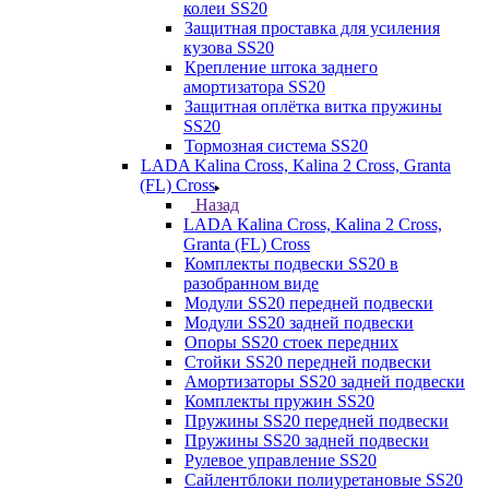
колеи SS20
Защитная проставка для усиления
кузова SS20
Крепление штока заднего
амортизатора SS20
Защитная оплётка витка пружины
SS20
Тормозная система SS20
LADA Kalina Cross, Kalina 2 Cross, Granta
(FL) Cross
Назад
LADA Kalina Cross, Kalina 2 Cross,
Granta (FL) Cross
Комплекты подвески SS20 в
разобранном виде
Модули SS20 передней подвески
Модули SS20 задней подвески
Опоры SS20 стоек передних
Стойки SS20 передней подвески
Амортизаторы SS20 задней подвески
Комплекты пружин SS20
Пружины SS20 передней подвески
Пружины SS20 задней подвески
Рулевое управление SS20
Сайлентблоки полиуретановые SS20