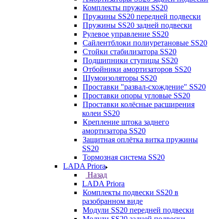
Комплекты пружин SS20
Пружины SS20 передней подвески
Пружины SS20 задней подвески
Рулевое управление SS20
Сайлентблоки полиуретановые SS20
Стойки стабилизатора SS20
Подшипники ступицы SS20
Отбойники амортизаторов SS20
Шумоизоляторы SS20
Проставки "развал-схождение" SS20
Проставки опоры угловые SS20
Проставки колёсные расширения
колеи SS20
Крепление штока заднего
амортизатора SS20
Защитная оплётка витка пружины
SS20
Тормозная система SS20
LADA Priora
Назад
LADA Priora
Комплекты подвески SS20 в
разобранном виде
Модули SS20 передней подвески
Модули SS20 задней подвески