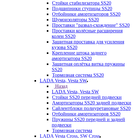
Стойки стабилизатора SS20
Подшипники ступицы SS20
Отбойники амортизаторов SS20
Шумоизоляторы SS20
Проставки "развал-схождение" SS20
Проставки колёсные расширения
колеи SS20
Защитная проставка для усиления
кузова SS20
Крепление штока заднего
амортизатора SS20
Защитная оплётка витка пружины
SS20
Тормозная система SS20
LADA Vesta, Vesta SW
Назад
LADA Vesta, Vesta SW
Стойки SS20 передней подвески
Амортизаторы SS20 задней подвески
Сайлентблоки полиуретановые SS20
Отбойники амортизаторов SS20
Пружины SS20 передней и задней
подвески
Тормозная система
LADA Vesta Cross, SW Cross