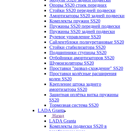
Опоры SS20 стоек передних
Стойки SS20 передней подвески
Амортизаторы SS20 задней подвески
Комплекты пружин SS20
Пружины SS20 передней подвески
Пружины SS20 задней подвески
Рулевое управление SS20
Сайлентблоки полиуретановые SS20
Стойки стабилизатора SS20
Подшипники ступицы SS20
Отбойники амортизаторов SS20
Шумоизоляторы SS20
Проставки "развал-схождение" SS20
Проставки колёсные расширения
колеи SS20
Крепление штока заднего
амортизатора SS20
Защитная оплётка витка пружины
SS20
Тормозная система SS20
LADA Granta
Назад
LADA Granta
Комплекты подвески SS20 в