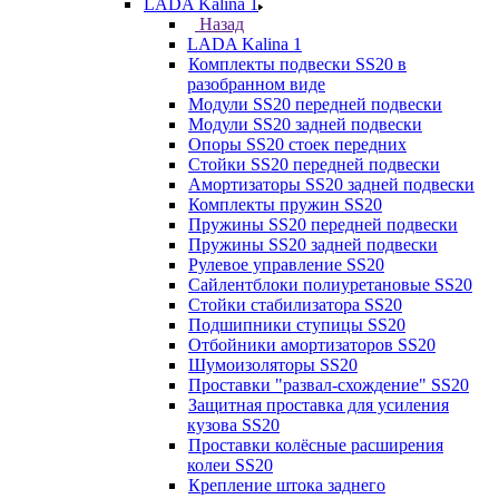
LADA Kalina 1
Назад
LADA Kalina 1
Комплекты подвески SS20 в
разобранном виде
Модули SS20 передней подвески
Модули SS20 задней подвески
Опоры SS20 стоек передних
Стойки SS20 передней подвески
Амортизаторы SS20 задней подвески
Комплекты пружин SS20
Пружины SS20 передней подвески
Пружины SS20 задней подвески
Рулевое управление SS20
Сайлентблоки полиуретановые SS20
Стойки стабилизатора SS20
Подшипники ступицы SS20
Отбойники амортизаторов SS20
Шумоизоляторы SS20
Проставки "развал-схождение" SS20
Защитная проставка для усиления
кузова SS20
Проставки колёсные расширения
колеи SS20
Крепление штока заднего