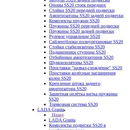
Опоры SS20 стоек передних
Стойки SS20 передней подвески
Амортизаторы SS20 задней подвески
Комплекты пружин SS20
Пружины SS20 передней подвески
Пружины SS20 задней подвески
Рулевое управление SS20
Сайлентблоки полиуретановые SS20
Стойки стабилизатора SS20
Подшипники ступицы SS20
Отбойники амортизаторов SS20
Шумоизоляторы SS20
Проставки "развал-схождение" SS20
Проставки колёсные расширения
колеи SS20
Крепление штока заднего
амортизатора SS20
Защитная оплётка витка пружины
SS20
Тормозная система SS20
LADA Granta
Назад
LADA Granta
Комплекты подвески SS20 в