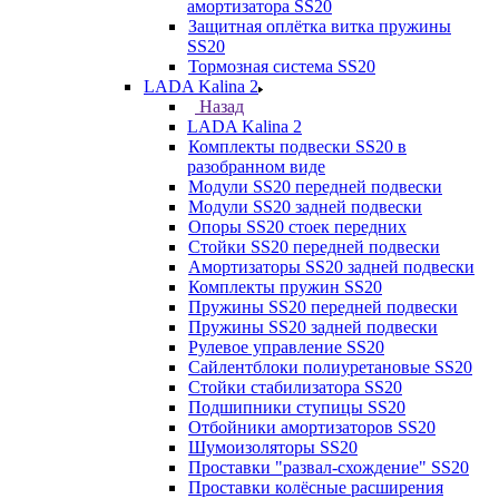
амортизатора SS20
Защитная оплётка витка пружины
SS20
Тормозная система SS20
LADA Kalina 2
Назад
LADA Kalina 2
Комплекты подвески SS20 в
разобранном виде
Модули SS20 передней подвески
Модули SS20 задней подвески
Опоры SS20 стоек передних
Стойки SS20 передней подвески
Амортизаторы SS20 задней подвески
Комплекты пружин SS20
Пружины SS20 передней подвески
Пружины SS20 задней подвески
Рулевое управление SS20
Сайлентблоки полиуретановые SS20
Стойки стабилизатора SS20
Подшипники ступицы SS20
Отбойники амортизаторов SS20
Шумоизоляторы SS20
Проставки "развал-схождение" SS20
Проставки колёсные расширения