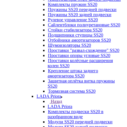
Комплекты пружин SS20
Пружины SS20 передней подвески
Пружины SS20 задней подвески
Рулевое управление SS20
Сайлентблоки полиуретановые SS20
Стойки стабилизатора SS20
Подшипники ступицы SS20
Отбойники амортизаторов SS20
Шумоизоляторы SS20
Проставки "развал-схождение" SS20
Проставки опоры угловые SS20
Проставки колёсные расширения
колеи SS20
Крепление штока заднего
амортизатора SS20
Защитная оплётка витка пружины
SS20
Тормозная система SS20
LADA Priora
Назад
LADA Priora
Комплекты подвески SS20 в
разобранном виде
Модули SS20 передней подвески
Модули SS20 задней подвески