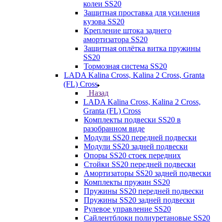
колеи SS20
Защитная проставка для усиления
кузова SS20
Крепление штока заднего
амортизатора SS20
Защитная оплётка витка пружины
SS20
Тормозная система SS20
LADA Kalina Cross, Kalina 2 Cross, Granta
(FL) Cross
Назад
LADA Kalina Cross, Kalina 2 Cross,
Granta (FL) Cross
Комплекты подвески SS20 в
разобранном виде
Модули SS20 передней подвески
Модули SS20 задней подвески
Опоры SS20 стоек передних
Стойки SS20 передней подвески
Амортизаторы SS20 задней подвески
Комплекты пружин SS20
Пружины SS20 передней подвески
Пружины SS20 задней подвески
Рулевое управление SS20
Сайлентблоки полиуретановые SS20