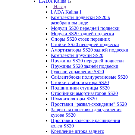
LADA Kalina 1
Назад
LADA Kalina 1
Комплекты подвески SS20 в
разобранном виде
Модули SS20 передней подвески
Модули SS20 задней подвески
Опоры SS20 стоек передних
Стойки SS20 передней подвески
Амортизаторы SS20 задней подвески
Комплекты пружин SS20
Пружины SS20 передней подвески
Пружины SS20 задней подвески
Рулевое управление SS20
Сайлентблоки полиуретановые SS20
Стойки стабилизатора SS20
Подшипники ступицы SS20
Отбойники амортизаторов SS20
Шумоизоляторы SS20
Проставки "развал-схождение" SS20
Защитная проставка для усиления
кузова SS20
Проставки колёсные расширения
колеи SS20
Крепление штока заднего