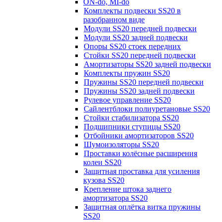
ON-do, MI-do
Комплекты подвески SS20 в
разобранном виде
Модули SS20 передней подвески
Модули SS20 задней подвески
Опоры SS20 стоек передних
Стойки SS20 передней подвески
Амортизаторы SS20 задней подвески
Комплекты пружин SS20
Пружины SS20 передней подвески
Пружины SS20 задней подвески
Рулевое управление SS20
Сайлентблоки полиуретановые SS20
Стойки стабилизатора SS20
Подшипники ступицы SS20
Отбойники амортизаторов SS20
Шумоизоляторы SS20
Проставки колёсные расширения
колеи SS20
Защитная проставка для усиления
кузова SS20
Крепление штока заднего
амортизатора SS20
Защитная оплётка витка пружины
SS20