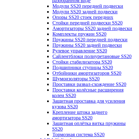
разобранном виде
Модули SS20 передней подвески
Модули SS20 задней подвески
Опоры SS20 стоек передних
Стойки передней подвески SS20
Амортизаторы SS20 задней подвески
Комплекты пружин SS20
Пружины SS20 передней подвески
Пружины SS20 задней подвески
Рулевое управление SS20
Сайлентблоки полиуретановые SS20
Стойки стабилизатора SS20
Подшипники ступицы SS20
Отбойники амортизаторов SS20
Шумоизоляторы SS20
Проставки развал-схождение SS20
Проставки колёсные расширения
колеи SS20
Защитная проставка для усиления
кузова SS20
Крепление штока заднего
амортизатора SS20
Защитная оплётка витка пружины
SS20
Тормозная система SS20