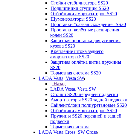
Стойки стабилизатора SS20
Подшипники ступицы SS20
Отбойники амортизаторов SS20
Шумоизоляторы SS20
Проставки "развал-схождение" SS20
Проставки колёсные расширения
колеи SS20
Защитная проставка для усиления
кузова SS20
Крепление штока заднего
амортизатора SS20
Защитная оплётка витка пружины
SS20
Тормозная система SS20
LADA Vesta, Vesta SW
Назад
LADA Vesta, Vesta SW
Стойки SS20 передней подвески
Амортизаторы SS20 задней подвески
Сайлентблоки полиуретановые SS20
Отбойники амортизаторов SS20
Пружины SS20 передней и задней
подвески
Тормозная система
LADA Vesta Cross, SW Cross