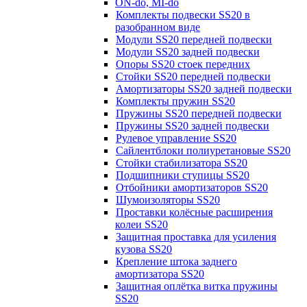
ON-do, MI-do
Комплекты подвески SS20 в
разобранном виде
Модули SS20 передней подвески
Модули SS20 задней подвески
Опоры SS20 стоек передних
Стойки SS20 передней подвески
Амортизаторы SS20 задней подвески
Комплекты пружин SS20
Пружины SS20 передней подвески
Пружины SS20 задней подвески
Рулевое управление SS20
Сайлентблоки полиуретановые SS20
Стойки стабилизатора SS20
Подшипники ступицы SS20
Отбойники амортизаторов SS20
Шумоизоляторы SS20
Проставки колёсные расширения
колеи SS20
Защитная проставка для усиления
кузова SS20
Крепление штока заднего
амортизатора SS20
Защитная оплётка витка пружины
SS20