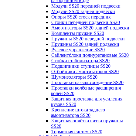
разобранном виде
Модули SS20 передней подвески
Модули SS20 задней подвески
Опоры SS20 стоек передних
Стойки передней подвески SS20
Амортизаторы SS20 задней подвески
Комплекты пружин SS20
Пружины SS20 передней подвески
Пружины SS20 задней подвески
Рулевое управление SS20
Сайлентблоки полиуретановые SS20
Стойки стабилизатора SS20
Подшипники ступицы SS20
Отбойники амортизаторов SS20
Шумоизоляторы SS20
Проставки развал-схождение SS20
Проставки колёсные расширения
колеи SS20
Защитная проставка для усиления
кузова SS20
Крепление штока заднего
амортизатора SS20
Защитная оплётка витка пружины
SS20
Тормозная система SS20