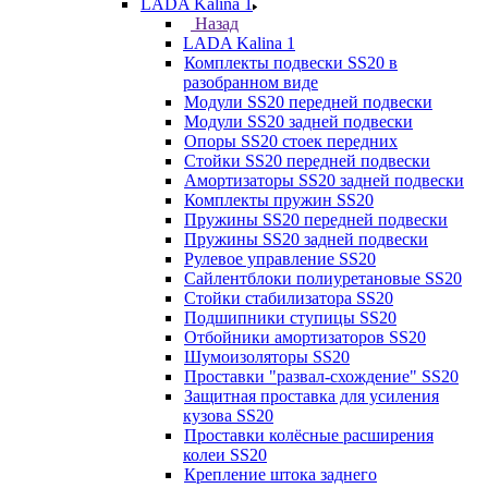
LADA Kalina 1
Назад
LADA Kalina 1
Комплекты подвески SS20 в
разобранном виде
Модули SS20 передней подвески
Модули SS20 задней подвески
Опоры SS20 стоек передних
Стойки SS20 передней подвески
Амортизаторы SS20 задней подвески
Комплекты пружин SS20
Пружины SS20 передней подвески
Пружины SS20 задней подвески
Рулевое управление SS20
Сайлентблоки полиуретановые SS20
Стойки стабилизатора SS20
Подшипники ступицы SS20
Отбойники амортизаторов SS20
Шумоизоляторы SS20
Проставки "развал-схождение" SS20
Защитная проставка для усиления
кузова SS20
Проставки колёсные расширения
колеи SS20
Крепление штока заднего