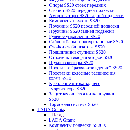
Опоры SS20 стоек передних
Стойки SS20 передней подвески
Амортизаторы SS20 задней подвески
Комплекты пружин SS20
Пружины SS20 передней подвески
Пружины SS20 задней подвески
Рулевое управление SS20
Сайлентблоки полиуретановые SS20
Стойки стабилизатора SS20
Подшипники ступицы SS20
Отбойники амортизаторов SS20
Шумоизоляторы SS20
Проставки "развал-схождение" SS20
Проставки колёсные расширения
колеи SS20
Крепление штока заднего
амортизатора SS20
Защитная оплётка витка пружины
SS20
Тормозная система SS20
LADA Granta
Назад
LADA Granta
Комплекты подвески SS20 в