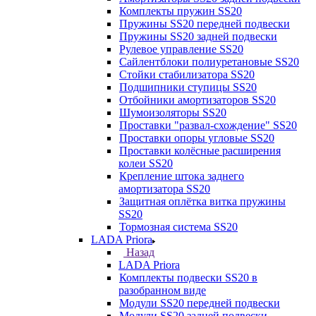
Комплекты пружин SS20
Пружины SS20 передней подвески
Пружины SS20 задней подвески
Рулевое управление SS20
Сайлентблоки полиуретановые SS20
Стойки стабилизатора SS20
Подшипники ступицы SS20
Отбойники амортизаторов SS20
Шумоизоляторы SS20
Проставки "развал-схождение" SS20
Проставки опоры угловые SS20
Проставки колёсные расширения
колеи SS20
Крепление штока заднего
амортизатора SS20
Защитная оплётка витка пружины
SS20
Тормозная система SS20
LADA Priora
Назад
LADA Priora
Комплекты подвески SS20 в
разобранном виде
Модули SS20 передней подвески
Модули SS20 задней подвески