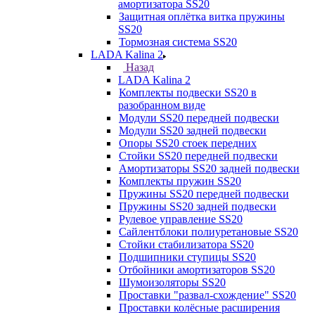
амортизатора SS20
Защитная оплётка витка пружины
SS20
Тормозная система SS20
LADA Kalina 2
Назад
LADA Kalina 2
Комплекты подвески SS20 в
разобранном виде
Модули SS20 передней подвески
Модули SS20 задней подвески
Опоры SS20 стоек передних
Стойки SS20 передней подвески
Амортизаторы SS20 задней подвески
Комплекты пружин SS20
Пружины SS20 передней подвески
Пружины SS20 задней подвески
Рулевое управление SS20
Сайлентблоки полиуретановые SS20
Стойки стабилизатора SS20
Подшипники ступицы SS20
Отбойники амортизаторов SS20
Шумоизоляторы SS20
Проставки "развал-схождение" SS20
Проставки колёсные расширения