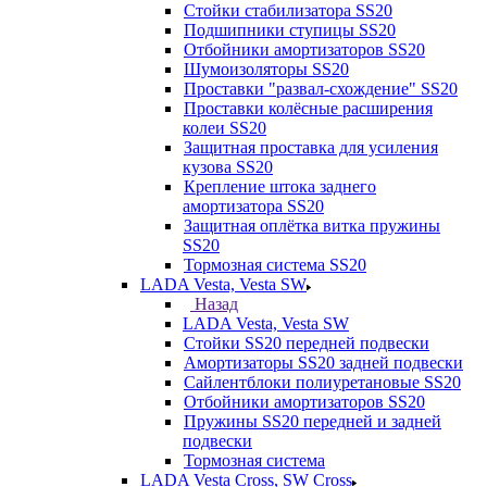
Стойки стабилизатора SS20
Подшипники ступицы SS20
Отбойники амортизаторов SS20
Шумоизоляторы SS20
Проставки "развал-схождение" SS20
Проставки колёсные расширения
колеи SS20
Защитная проставка для усиления
кузова SS20
Крепление штока заднего
амортизатора SS20
Защитная оплётка витка пружины
SS20
Тормозная система SS20
LADA Vesta, Vesta SW
Назад
LADA Vesta, Vesta SW
Стойки SS20 передней подвески
Амортизаторы SS20 задней подвески
Сайлентблоки полиуретановые SS20
Отбойники амортизаторов SS20
Пружины SS20 передней и задней
подвески
Тормозная система
LADA Vesta Cross, SW Cross