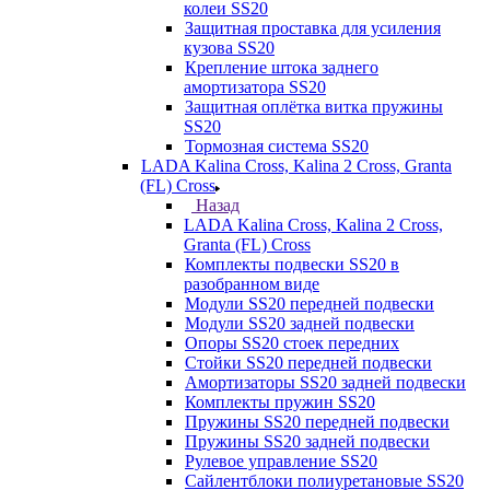
колеи SS20
Защитная проставка для усиления
кузова SS20
Крепление штока заднего
амортизатора SS20
Защитная оплётка витка пружины
SS20
Тормозная система SS20
LADA Kalina Cross, Kalina 2 Cross, Granta
(FL) Cross
Назад
LADA Kalina Cross, Kalina 2 Cross,
Granta (FL) Cross
Комплекты подвески SS20 в
разобранном виде
Модули SS20 передней подвески
Модули SS20 задней подвески
Опоры SS20 стоек передних
Стойки SS20 передней подвески
Амортизаторы SS20 задней подвески
Комплекты пружин SS20
Пружины SS20 передней подвески
Пружины SS20 задней подвески
Рулевое управление SS20
Сайлентблоки полиуретановые SS20