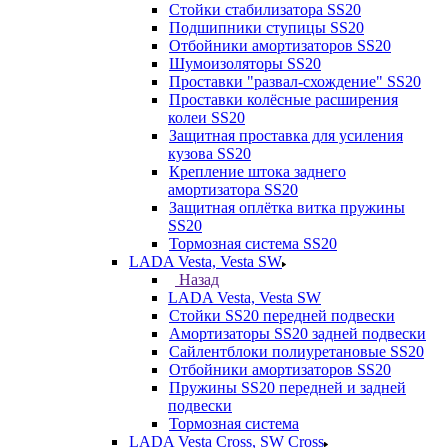
Стойки стабилизатора SS20
Подшипники ступицы SS20
Отбойники амортизаторов SS20
Шумоизоляторы SS20
Проставки "развал-схождение" SS20
Проставки колёсные расширения
колеи SS20
Защитная проставка для усиления
кузова SS20
Крепление штока заднего
амортизатора SS20
Защитная оплётка витка пружины
SS20
Тормозная система SS20
LADA Vesta, Vesta SW
Назад
LADA Vesta, Vesta SW
Стойки SS20 передней подвески
Амортизаторы SS20 задней подвески
Сайлентблоки полиуретановые SS20
Отбойники амортизаторов SS20
Пружины SS20 передней и задней
подвески
Тормозная система
LADA Vesta Cross, SW Cross