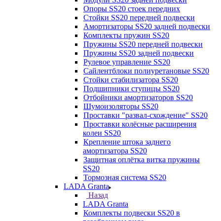
Опоры SS20 стоек передних
Стойки SS20 передней подвески
Амортизаторы SS20 задней подвески
Комплекты пружин SS20
Пружины SS20 передней подвески
Пружины SS20 задней подвески
Рулевое управление SS20
Сайлентблоки полиуретановые SS20
Стойки стабилизатора SS20
Подшипники ступицы SS20
Отбойники амортизаторов SS20
Шумоизоляторы SS20
Проставки "развал-схождение" SS20
Проставки колёсные расширения
колеи SS20
Крепление штока заднего
амортизатора SS20
Защитная оплётка витка пружины
SS20
Тормозная система SS20
LADA Granta
Назад
LADA Granta
Комплекты подвески SS20 в