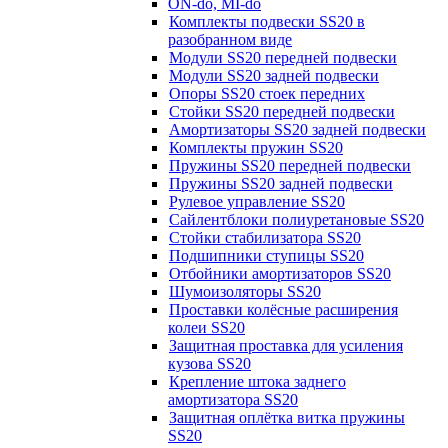
ON-do, MI-do
Комплекты подвески SS20 в
разобранном виде
Модули SS20 передней подвески
Модули SS20 задней подвески
Опоры SS20 стоек передних
Стойки SS20 передней подвески
Амортизаторы SS20 задней подвески
Комплекты пружин SS20
Пружины SS20 передней подвески
Пружины SS20 задней подвески
Рулевое управление SS20
Сайлентблоки полиуретановые SS20
Стойки стабилизатора SS20
Подшипники ступицы SS20
Отбойники амортизаторов SS20
Шумоизоляторы SS20
Проставки колёсные расширения
колеи SS20
Защитная проставка для усиления
кузова SS20
Крепление штока заднего
амортизатора SS20
Защитная оплётка витка пружины
SS20