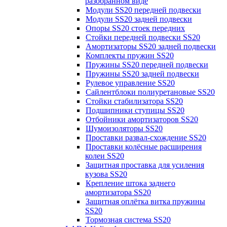
разобранном виде
Модули SS20 передней подвески
Модули SS20 задней подвески
Опоры SS20 стоек передних
Стойки передней подвески SS20
Амортизаторы SS20 задней подвески
Комплекты пружин SS20
Пружины SS20 передней подвески
Пружины SS20 задней подвески
Рулевое управление SS20
Сайлентблоки полиуретановые SS20
Стойки стабилизатора SS20
Подшипники ступицы SS20
Отбойники амортизаторов SS20
Шумоизоляторы SS20
Проставки развал-схождение SS20
Проставки колёсные расширения
колеи SS20
Защитная проставка для усиления
кузова SS20
Крепление штока заднего
амортизатора SS20
Защитная оплётка витка пружины
SS20
Тормозная система SS20