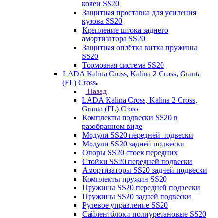
колеи SS20
Защитная проставка для усиления
кузова SS20
Крепление штока заднего
амортизатора SS20
Защитная оплётка витка пружины
SS20
Тормозная система SS20
LADA Kalina Cross, Kalina 2 Cross, Granta
(FL) Cross
Назад
LADA Kalina Cross, Kalina 2 Cross,
Granta (FL) Cross
Комплекты подвески SS20 в
разобранном виде
Модули SS20 передней подвески
Модули SS20 задней подвески
Опоры SS20 стоек передних
Стойки SS20 передней подвески
Амортизаторы SS20 задней подвески
Комплекты пружин SS20
Пружины SS20 передней подвески
Пружины SS20 задней подвески
Рулевое управление SS20
Сайлентблоки полиуретановые SS20