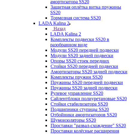
амортизатора SS20
Защитная оплётка витка пружины
SS20
Тормозная система SS20
LADA Kalina 2
Назад
LADA Kalina 2
Комплекты подвески SS20 в
разобранном виде
Модули SS20 передней подвески
Модули SS20 задней подвески
Опоры SS20 стоек передних
Стойки SS20 передней подвески
Амортизаторы SS20 задней подвески
Комплекты пружин SS20
Пружины SS20 передней подвески
Пружины SS20 задней подвески
Рулевое управление SS20
Сайлентблоки полиуретановые SS20
Стойки стабилизатора SS20
Подшипники ступицы SS20
Отбойники амортизаторов SS20
Шумоизоляторы SS20
Проставки "развал-схождение" SS20
Проставки колёсные расширения