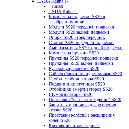
LADA Kalina 1
Назад
LADA Kalina 1
Комплекты подвески SS20 в
разобранном виде
Модули SS20 передней подвески
Модули SS20 задней подвески
Опоры SS20 стоек передних
Стойки SS20 передней подвески
Амортизаторы SS20 задней подвески
Комплекты пружин SS20
Пружины SS20 передней подвески
Пружины SS20 задней подвески
Рулевое управление SS20
Сайлентблоки полиуретановые SS20
Стойки стабилизатора SS20
Подшипники ступицы SS20
Отбойники амортизаторов SS20
Шумоизоляторы SS20
Проставки "развал-схождение" SS20
Защитная проставка для усиления
кузова SS20
Проставки колёсные расширения
колеи SS20
Крепление штока заднего