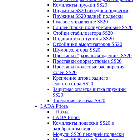
Комплекты пружин SS20
Пружины SS20 передней подвески
Пружины SS20 задней подвески
Рулевое управление SS20
Сайлентблоки полиуретановые SS20
Стойки стабилизатора SS20
Подшипники ступицы SS20
Отбойники амортизаторов SS20
Шумоизоляторы SS20
Проставки "развал-схождение" SS20
Проставки опоры угловые SS20
Проставки колёсные расширения
колеи SS20
Крепление штока заднего
амортизатора SS20
Защитная оплётка витка пружины
SS20
Тормозная система SS20
LADA Priora
Назад
LADA Priora
Комплекты подвески SS20 в
разобранном виде
Модули SS20 передней подвески
Модули SS20 задней подвески