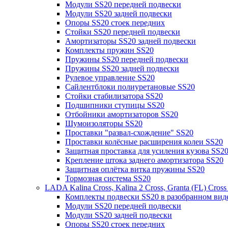
Модули SS20 передней подвески
Модули SS20 задней подвески
Опоры SS20 стоек передних
Стойки SS20 передней подвески
Амортизаторы SS20 задней подвески
Комплекты пружин SS20
Пружины SS20 передней подвески
Пружины SS20 задней подвески
Рулевое управление SS20
Сайлентблоки полиуретановые SS20
Стойки стабилизатора SS20
Подшипники ступицы SS20
Отбойники амортизаторов SS20
Шумоизоляторы SS20
Проставки "развал-схождение" SS20
Проставки колёсные расширения колеи SS20
Защитная проставка для усиления кузова SS2
Крепление штока заднего амортизатора SS20
Защитная оплётка витка пружины SS20
Тормозная система SS20
LADA Kalina Cross, Kalina 2 Cross, Granta (FL) Cros
Комплекты подвески SS20 в разобранном вид
Модули SS20 передней подвески
Модули SS20 задней подвески
Опоры SS20 стоек передних