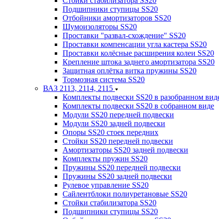
Стойки стабилизатора SS20
Подшипники ступицы SS20
Отбойники амортизаторов SS20
Шумоизоляторы SS20
Проставки "развал-схождение" SS20
Проставки компенсации угла кастера SS20
Проставки колёсные расширения колеи SS20
Крепление штока заднего амортизатора SS20
Защитная оплётка витка пружины SS20
Тормозная система SS20
ВАЗ 2113, 2114, 2115
Комплекты подвески SS20 в разобранном вид
Комплекты подвески SS20 в собранном виде
Модули SS20 передней подвески
Модули SS20 задней подвески
Опоры SS20 стоек передних
Стойки SS20 передней подвески
Амортизаторы SS20 задней подвески
Комплекты пружин SS20
Пружины SS20 передней подвески
Пружины SS20 задней подвески
Рулевое управление SS20
Сайлентблоки полиуретановые SS20
Стойки стабилизатора SS20
Подшипники ступицы SS20