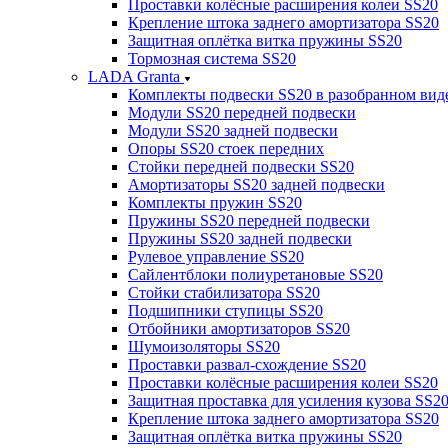
Проставки колёсные расширения колеи SS20
Крепление штока заднего амортизатора SS20
Защитная оплётка витка пружины SS20
Тормозная система SS20
LADA Granta
Комплекты подвески SS20 в разобранном вид
Модули SS20 передней подвески
Модули SS20 задней подвески
Опоры SS20 стоек передних
Стойки передней подвески SS20
Амортизаторы SS20 задней подвески
Комплекты пружин SS20
Пружины SS20 передней подвески
Пружины SS20 задней подвески
Рулевое управление SS20
Сайлентблоки полиуретановые SS20
Стойки стабилизатора SS20
Подшипники ступицы SS20
Отбойники амортизаторов SS20
Шумоизоляторы SS20
Проставки развал-схождение SS20
Проставки колёсные расширения колеи SS20
Защитная проставка для усиления кузова SS2
Крепление штока заднего амортизатора SS20
Защитная оплётка витка пружины SS20