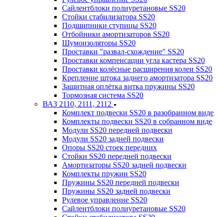
Сайлентблоки полиуретановые SS20
Стойки стабилизатора SS20
Подшипники ступицы SS20
Отбойники амортизаторов SS20
Шумоизоляторы SS20
Проставки "развал-схождение" SS20
Проставки компенсации угла кастера SS20
Проставки колёсные расширения колеи SS20
Крепление штока заднего амортизатора SS20
Защитная оплётка витка пружины SS20
Тормозная система SS20
ВАЗ 2110, 2111, 2112
Комплект подвески SS20 в разобранном виде
Комплекты подвески SS20 в собранном виде
Модули SS20 передней подвески
Модули SS20 задней подвески
Опоры SS20 стоек передних
Стойки SS20 передней подвески
Амортизаторы SS20 задней подвески
Комплекты пружин SS20
Пружины SS20 передней подвески
Пружины SS20 задней подвески
Рулевое управление SS20
Сайлентблоки полиуретановые SS20