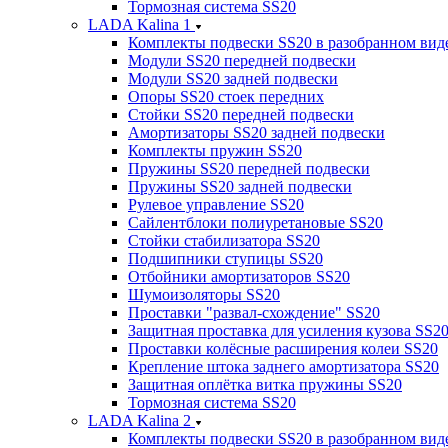
Тормозная система SS20
LADA Kalina 1
Комплекты подвески SS20 в разобранном вид
Модули SS20 передней подвески
Модули SS20 задней подвески
Опоры SS20 стоек передних
Стойки SS20 передней подвески
Амортизаторы SS20 задней подвески
Комплекты пружин SS20
Пружины SS20 передней подвески
Пружины SS20 задней подвески
Рулевое управление SS20
Сайлентблоки полиуретановые SS20
Стойки стабилизатора SS20
Подшипники ступицы SS20
Отбойники амортизаторов SS20
Шумоизоляторы SS20
Проставки "развал-схождение" SS20
Защитная проставка для усиления кузова SS2
Проставки колёсные расширения колеи SS20
Крепление штока заднего амортизатора SS20
Защитная оплётка витка пружины SS20
Тормозная система SS20
LADA Kalina 2
Комплекты подвески SS20 в разобранном вид