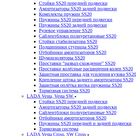
Стойки SS20 передней подвески
Амортизаторы SS20 задней подвески
Комплекты пружин SS20
Пружины SS20 передней подвески
Пружины SS20 задней подвески
Рулевое управление SS20
Сайлентблоки полиуретановые SS20
Стойки стабилизатора SS20
Подшипники ступицы SS20
Отбойники амортизаторов SS20
Шумоизоляторы SS20
Проставки "развал-схождение" SS20
Проставки колёсные расширения колеи SS20
Защитная проставка для усиления кузова SS2
Крепление штока заднего амортизатора SS20
Защитная оплётка витка пружины SS20
Тормозная система SS20
LADA Vesta, Vesta SW
Стойки SS20 передней подвески
Амортизаторы SS20 задней подвески
Сайлентблоки полиуретановые SS20
Отбойники амортизаторов SS20
Пружины SS20 передней и задней подвески
Тормозная система
LADA Vesta Cross, SW Cross