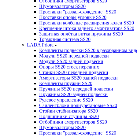
Отбойники амортизаторов SS20
Шумоизоляторы SS20
Проставки "развал-схождение" SS20
Проставки опоры угловые SS20
Проставки колёсные расширения колеи SS20
Крепление штока заднего амортизатора SS20
Защитная оплётка витка пружины SS20
Тормозная система SS20
LADA Priora
Комплекты подвески SS20 в разобранном вид
Модули SS20 передней подвески
Модули SS20 задней подвески
Опоры SS20 стоек передних
Стойки SS20 передней подвески
Амортизаторы SS20 задней подвески
Комплекты пружин SS20
Пружины SS20 передней подвески
Пружины SS20 задней подвески
Рулевое управление SS20
Сайлентблоки полиуретановые SS20
Стойки стабилизатора SS20
Подшипники ступицы SS20
Отбойники амортизаторов SS20
Шумоизоляторы SS20
Проставки "развал-схождение" SS20