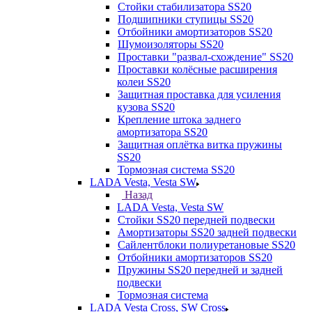
Стойки стабилизатора SS20
Подшипники ступицы SS20
Отбойники амортизаторов SS20
Шумоизоляторы SS20
Проставки "развал-схождение" SS20
Проставки колёсные расширения
колеи SS20
Защитная проставка для усиления
кузова SS20
Крепление штока заднего
амортизатора SS20
Защитная оплётка витка пружины
SS20
Тормозная система SS20
LADA Vesta, Vesta SW
Назад
LADA Vesta, Vesta SW
Стойки SS20 передней подвески
Амортизаторы SS20 задней подвески
Сайлентблоки полиуретановые SS20
Отбойники амортизаторов SS20
Пружины SS20 передней и задней
подвески
Тормозная система
LADA Vesta Cross, SW Cross