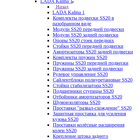
LADA Kalina 1
Назад
LADA Kalina 1
Комплекты подвески SS20 в
разобранном виде
Модули SS20 передней подвески
Модули SS20 задней подвески
Опоры SS20 стоек передних
Стойки SS20 передней подвески
Амортизаторы SS20 задней подвески
Комплекты пружин SS20
Пружины SS20 передней подвески
Пружины SS20 задней подвески
Рулевое управление SS20
Сайлентблоки полиуретановые SS20
Стойки стабилизатора SS20
Подшипники ступицы SS20
Отбойники амортизаторов SS20
Шумоизоляторы SS20
Проставки "развал-схождение" SS20
Защитная проставка для усиления
кузова SS20
Проставки колёсные расширения
колеи SS20
Крепление штока заднего