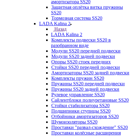
амортизатора SS20
Защитная оплётка витка пружины
SS20
Тормозная система SS20
LADA Kalina 2
Назад
LADA Kalina 2
Комплекты подвески SS20 в
разобранном виде
Модули SS20 передней подвески
Модули SS20 задней подвески
Опоры SS20 стоек передних
Стойки SS20 передней подвески
Амортизаторы SS20 задней подвески
Комплекты пружин SS20
Пружины SS20 передней подвески
Пружины SS20 задней подвески
Рулевое управление SS20
Сайлентблоки полиуретановые SS20
Стойки стабилизатора SS20
Подшипники ступицы SS20
Отбойники амортизаторов SS20
Шумоизоляторы SS20
Проставки "развал-схождение" SS20
Проставки колёсные расширения