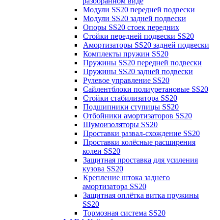
разобранном виде
Модули SS20 передней подвески
Модули SS20 задней подвески
Опоры SS20 стоек передних
Стойки передней подвески SS20
Амортизаторы SS20 задней подвески
Комплекты пружин SS20
Пружины SS20 передней подвески
Пружины SS20 задней подвески
Рулевое управление SS20
Сайлентблоки полиуретановые SS20
Стойки стабилизатора SS20
Подшипники ступицы SS20
Отбойники амортизаторов SS20
Шумоизоляторы SS20
Проставки развал-схождение SS20
Проставки колёсные расширения
колеи SS20
Защитная проставка для усиления
кузова SS20
Крепление штока заднего
амортизатора SS20
Защитная оплётка витка пружины
SS20
Тормозная система SS20