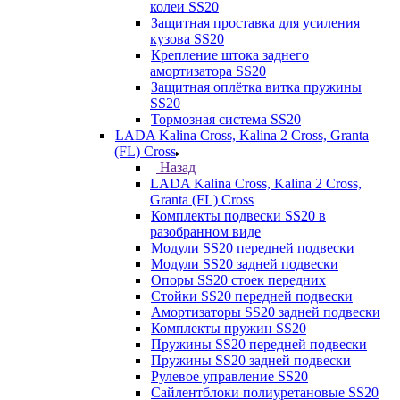
колеи SS20
Защитная проставка для усиления
кузова SS20
Крепление штока заднего
амортизатора SS20
Защитная оплётка витка пружины
SS20
Тормозная система SS20
LADA Kalina Cross, Kalina 2 Cross, Granta
(FL) Cross
Назад
LADA Kalina Cross, Kalina 2 Cross,
Granta (FL) Cross
Комплекты подвески SS20 в
разобранном виде
Модули SS20 передней подвески
Модули SS20 задней подвески
Опоры SS20 стоек передних
Стойки SS20 передней подвески
Амортизаторы SS20 задней подвески
Комплекты пружин SS20
Пружины SS20 передней подвески
Пружины SS20 задней подвески
Рулевое управление SS20
Сайлентблоки полиуретановые SS20