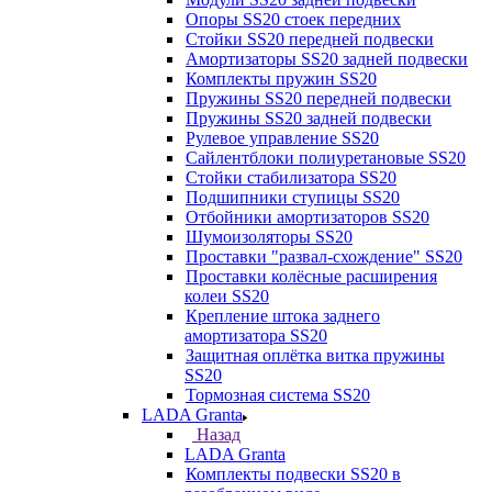
Опоры SS20 стоек передних
Стойки SS20 передней подвески
Амортизаторы SS20 задней подвески
Комплекты пружин SS20
Пружины SS20 передней подвески
Пружины SS20 задней подвески
Рулевое управление SS20
Сайлентблоки полиуретановые SS20
Стойки стабилизатора SS20
Подшипники ступицы SS20
Отбойники амортизаторов SS20
Шумоизоляторы SS20
Проставки "развал-схождение" SS20
Проставки колёсные расширения
колеи SS20
Крепление штока заднего
амортизатора SS20
Защитная оплётка витка пружины
SS20
Тормозная система SS20
LADA Granta
Назад
LADA Granta
Комплекты подвески SS20 в