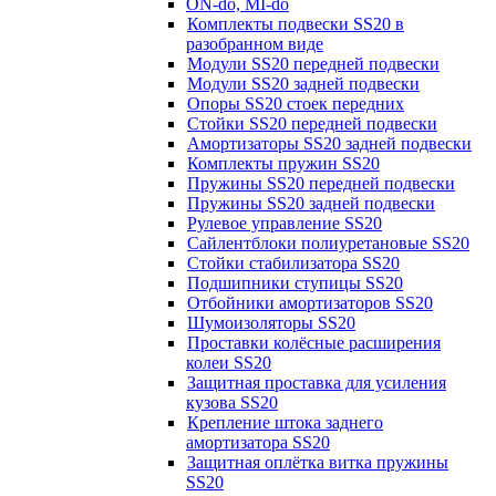
ON-do, MI-do
Комплекты подвески SS20 в
разобранном виде
Модули SS20 передней подвески
Модули SS20 задней подвески
Опоры SS20 стоек передних
Стойки SS20 передней подвески
Амортизаторы SS20 задней подвески
Комплекты пружин SS20
Пружины SS20 передней подвески
Пружины SS20 задней подвески
Рулевое управление SS20
Сайлентблоки полиуретановые SS20
Стойки стабилизатора SS20
Подшипники ступицы SS20
Отбойники амортизаторов SS20
Шумоизоляторы SS20
Проставки колёсные расширения
колеи SS20
Защитная проставка для усиления
кузова SS20
Крепление штока заднего
амортизатора SS20
Защитная оплётка витка пружины
SS20