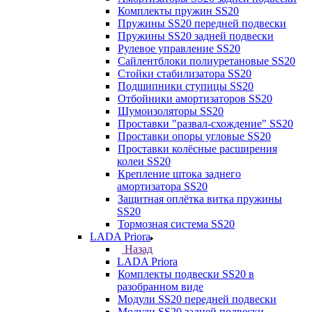
Комплекты пружин SS20
Пружины SS20 передней подвески
Пружины SS20 задней подвески
Рулевое управление SS20
Сайлентблоки полиуретановые SS20
Стойки стабилизатора SS20
Подшипники ступицы SS20
Отбойники амортизаторов SS20
Шумоизоляторы SS20
Проставки "развал-схождение" SS20
Проставки опоры угловые SS20
Проставки колёсные расширения
колеи SS20
Крепление штока заднего
амортизатора SS20
Защитная оплётка витка пружины
SS20
Тормозная система SS20
LADA Priora
Назад
LADA Priora
Комплекты подвески SS20 в
разобранном виде
Модули SS20 передней подвески
Модули SS20 задней подвески