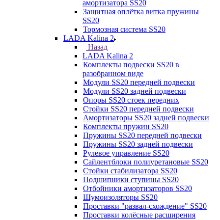
амортизатора SS20
Защитная оплётка витка пружины
SS20
Тормозная система SS20
LADA Kalina 2
Назад
LADA Kalina 2
Комплекты подвески SS20 в
разобранном виде
Модули SS20 передней подвески
Модули SS20 задней подвески
Опоры SS20 стоек передних
Стойки SS20 передней подвески
Амортизаторы SS20 задней подвески
Комплекты пружин SS20
Пружины SS20 передней подвески
Пружины SS20 задней подвески
Рулевое управление SS20
Сайлентблоки полиуретановые SS20
Стойки стабилизатора SS20
Подшипники ступицы SS20
Отбойники амортизаторов SS20
Шумоизоляторы SS20
Проставки "развал-схождение" SS20
Проставки колёсные расширения