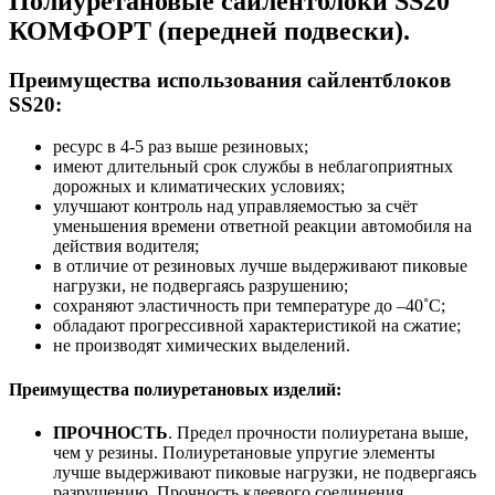
Полиуретановые сайлентблоки SS20
КОМФОРТ (
передней подвески).
Преимущества использования сайлентблоков
SS20:
ресурс в 4-5 раз выше резиновых;
имеют длительный срок службы в неблагоприятных
дорожных и климатических условиях;
улучшают контроль над управляемостью за счёт
уменьшения времени ответной реакции автомобиля на
действия водителя;
в отличие от резиновых лучше выдерживают пиковые
нагрузки, не подвергаясь разрушению;
сохраняют эластичность при температуре до –40˚С;
обладают прогрессивной характеристикой на сжатие;
не производят химических выделений.
Преимущества полиуретановых изделий:
ПРОЧНОСТЬ
. Предел прочности полиуретана выше,
чем у резины. Полиуретановые упругие элементы
лучше выдерживают пиковые нагрузки, не подвергаясь
разрушению. Прочность клеевого соединения