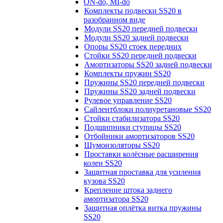
ON-do, MI-do
Комплекты подвески SS20 в
разобранном виде
Модули SS20 передней подвески
Модули SS20 задней подвески
Опоры SS20 стоек передних
Стойки SS20 передней подвески
Амортизаторы SS20 задней подвески
Комплекты пружин SS20
Пружины SS20 передней подвески
Пружины SS20 задней подвески
Рулевое управление SS20
Сайлентблоки полиуретановые SS20
Стойки стабилизатора SS20
Подшипники ступицы SS20
Отбойники амортизаторов SS20
Шумоизоляторы SS20
Проставки колёсные расширения
колеи SS20
Защитная проставка для усиления
кузова SS20
Крепление штока заднего
амортизатора SS20
Защитная оплётка витка пружины
SS20