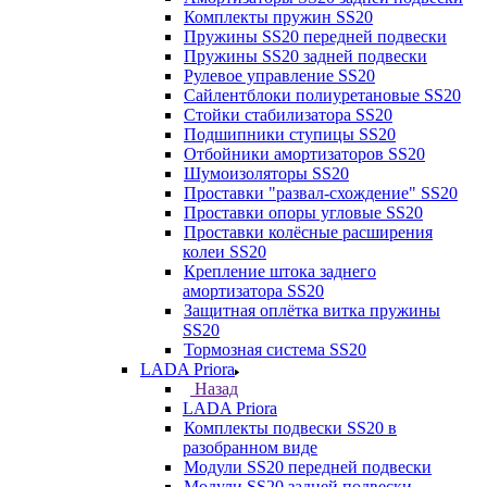
Комплекты пружин SS20
Пружины SS20 передней подвески
Пружины SS20 задней подвески
Рулевое управление SS20
Сайлентблоки полиуретановые SS20
Стойки стабилизатора SS20
Подшипники ступицы SS20
Отбойники амортизаторов SS20
Шумоизоляторы SS20
Проставки "развал-схождение" SS20
Проставки опоры угловые SS20
Проставки колёсные расширения
колеи SS20
Крепление штока заднего
амортизатора SS20
Защитная оплётка витка пружины
SS20
Тормозная система SS20
LADA Priora
Назад
LADA Priora
Комплекты подвески SS20 в
разобранном виде
Модули SS20 передней подвески
Модули SS20 задней подвески