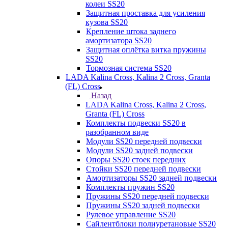
колеи SS20
Защитная проставка для усиления
кузова SS20
Крепление штока заднего
амортизатора SS20
Защитная оплётка витка пружины
SS20
Тормозная система SS20
LADA Kalina Cross, Kalina 2 Cross, Granta
(FL) Cross
Назад
LADA Kalina Cross, Kalina 2 Cross,
Granta (FL) Cross
Комплекты подвески SS20 в
разобранном виде
Модули SS20 передней подвески
Модули SS20 задней подвески
Опоры SS20 стоек передних
Стойки SS20 передней подвески
Амортизаторы SS20 задней подвески
Комплекты пружин SS20
Пружины SS20 передней подвески
Пружины SS20 задней подвески
Рулевое управление SS20
Сайлентблоки полиуретановые SS20