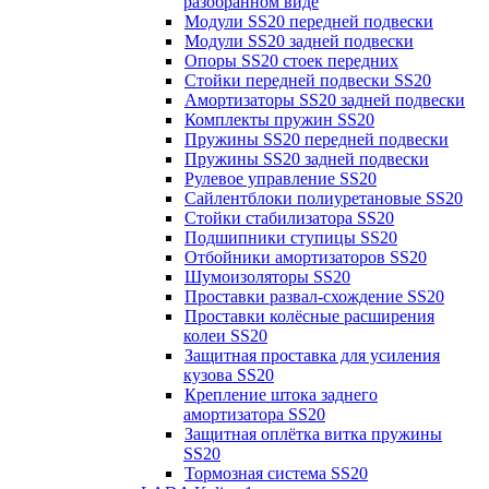
разобранном виде
Модули SS20 передней подвески
Модули SS20 задней подвески
Опоры SS20 стоек передних
Стойки передней подвески SS20
Амортизаторы SS20 задней подвески
Комплекты пружин SS20
Пружины SS20 передней подвески
Пружины SS20 задней подвески
Рулевое управление SS20
Сайлентблоки полиуретановые SS20
Стойки стабилизатора SS20
Подшипники ступицы SS20
Отбойники амортизаторов SS20
Шумоизоляторы SS20
Проставки развал-схождение SS20
Проставки колёсные расширения
колеи SS20
Защитная проставка для усиления
кузова SS20
Крепление штока заднего
амортизатора SS20
Защитная оплётка витка пружины
SS20
Тормозная система SS20