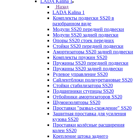
LADA Kalina 1
Назад
LADA Kalina 1
Комплекты подвески SS20 в
разобранном виде
Модули SS20 передней подвески
Модули SS20 задней подвески
Опоры SS20 стоек передних
Стойки SS20 передней подвески
Амортизаторы SS20 задней подвески
Комплекты пружин SS20
Пружины SS20 передней подвески
Пружины SS20 задней подвески
Рулевое управление SS20
Сайлентблоки полиуретановые SS20
Стойки стабилизатора SS20
Подшипники ступицы SS20
Отбойники амортизаторов SS20
Шумоизоляторы SS20
Проставки "развал-схождение" SS20
Защитная проставка для усиления
кузова SS20
Проставки колёсные расширения
колеи SS20
Крепление штока заднего