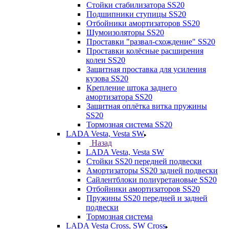
Стойки стабилизатора SS20
Подшипники ступицы SS20
Отбойники амортизаторов SS20
Шумоизоляторы SS20
Проставки "развал-схождение" SS20
Проставки колёсные расширения
колеи SS20
Защитная проставка для усиления
кузова SS20
Крепление штока заднего
амортизатора SS20
Защитная оплётка витка пружины
SS20
Тормозная система SS20
LADA Vesta, Vesta SW
Назад
LADA Vesta, Vesta SW
Стойки SS20 передней подвески
Амортизаторы SS20 задней подвески
Сайлентблоки полиуретановые SS20
Отбойники амортизаторов SS20
Пружины SS20 передней и задней
подвески
Тормозная система
LADA Vesta Cross, SW Cross