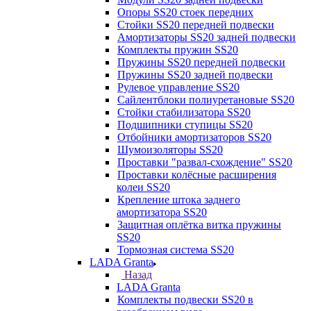
Опоры SS20 стоек передних
Стойки SS20 передней подвески
Амортизаторы SS20 задней подвески
Комплекты пружин SS20
Пружины SS20 передней подвески
Пружины SS20 задней подвески
Рулевое управление SS20
Сайлентблоки полиуретановые SS20
Стойки стабилизатора SS20
Подшипники ступицы SS20
Отбойники амортизаторов SS20
Шумоизоляторы SS20
Проставки "развал-схождение" SS20
Проставки колёсные расширения
колеи SS20
Крепление штока заднего
амортизатора SS20
Защитная оплётка витка пружины
SS20
Тормозная система SS20
LADA Granta
Назад
LADA Granta
Комплекты подвески SS20 в