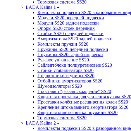
Тормозная система SS20
LADA Kalina 1
Комплекты подвески SS20 в разобранном вид
Модули SS20 передней подвески
Модули SS20 задней подвески
Опоры SS20 стоек передних
Стойки SS20 передней подвески
Амортизаторы SS20 задней подвески
Комплекты пружин SS20
Пружины SS20 передней подвески
Пружины SS20 задней подвески
Рулевое управление SS20
Сайлентблоки полиуретановые SS20
Стойки стабилизатора SS20
Подшипники ступицы SS20
Отбойники амортизаторов SS20
Шумоизоляторы SS20
Проставки "развал-схождение" SS20
Защитная проставка для усиления кузова SS2
Проставки колёсные расширения колеи SS20
Крепление штока заднего амортизатора SS20
Защитная оплётка витка пружины SS20
Тормозная система SS20
LADA Kalina 2
Комплекты подвески SS20 в разобранном вид