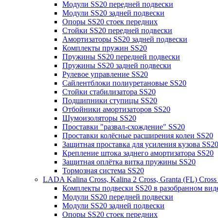
Модули SS20 передней подвески
Модули SS20 задней подвески
Опоры SS20 стоек передних
Стойки SS20 передней подвески
Амортизаторы SS20 задней подвески
Комплекты пружин SS20
Пружины SS20 передней подвески
Пружины SS20 задней подвески
Рулевое управление SS20
Сайлентблоки полиуретановые SS20
Стойки стабилизатора SS20
Подшипники ступицы SS20
Отбойники амортизаторов SS20
Шумоизоляторы SS20
Проставки "развал-схождение" SS20
Проставки колёсные расширения колеи SS20
Защитная проставка для усиления кузова SS2
Крепление штока заднего амортизатора SS20
Защитная оплётка витка пружины SS20
Тормозная система SS20
LADA Kalina Cross, Kalina 2 Cross, Granta (FL) Cros
Комплекты подвески SS20 в разобранном вид
Модули SS20 передней подвески
Модули SS20 задней подвески
Опоры SS20 стоек передних