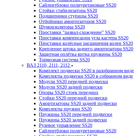
Сайлентблоки полиуретановые SS20
Стойки стабилизатора SS20
Подшипники ступицы SS20
Отбойники амортизаторов SS20
Шумоизоляторы SS20
Проставки "развал-схождение" SS20
Проставки компенсации угла кастера SS20
Проставки колёсные расширения колеи SS20
Крепление штока заднего амортизатора SS20
Защитная оплётка витка пружины SS20
Тормозная система SS20
ВАЗ 2110, 2111, 2112
Комплект подвески SS20 в разобранном виде
Комплекты подвески SS20 в собранном виде
Модули SS20 передней подвески
Модули SS20 задней подвески
Опоры SS20 стоек передних
Стойки SS20 передней подвески
Амортизаторы SS20 задней подвески
Комплекты пружин SS20
Пружины SS20 передней подвески
Пружины SS20 задней подвески
Рулевое управление SS20
Сайлентблоки полиуретановые SS20