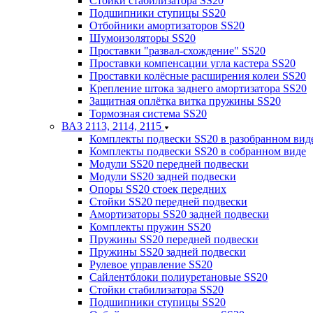
Стойки стабилизатора SS20
Подшипники ступицы SS20
Отбойники амортизаторов SS20
Шумоизоляторы SS20
Проставки "развал-схождение" SS20
Проставки компенсации угла кастера SS20
Проставки колёсные расширения колеи SS20
Крепление штока заднего амортизатора SS20
Защитная оплётка витка пружины SS20
Тормозная система SS20
ВАЗ 2113, 2114, 2115
Комплекты подвески SS20 в разобранном вид
Комплекты подвески SS20 в собранном виде
Модули SS20 передней подвески
Модули SS20 задней подвески
Опоры SS20 стоек передних
Стойки SS20 передней подвески
Амортизаторы SS20 задней подвески
Комплекты пружин SS20
Пружины SS20 передней подвески
Пружины SS20 задней подвески
Рулевое управление SS20
Сайлентблоки полиуретановые SS20
Стойки стабилизатора SS20
Подшипники ступицы SS20