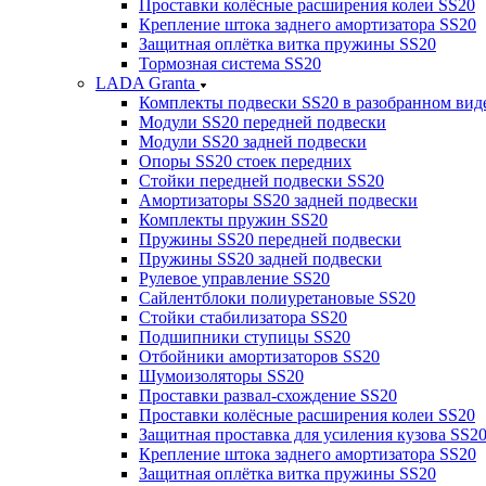
Проставки колёсные расширения колеи SS20
Крепление штока заднего амортизатора SS20
Защитная оплётка витка пружины SS20
Тормозная система SS20
LADA Granta
Комплекты подвески SS20 в разобранном вид
Модули SS20 передней подвески
Модули SS20 задней подвески
Опоры SS20 стоек передних
Стойки передней подвески SS20
Амортизаторы SS20 задней подвески
Комплекты пружин SS20
Пружины SS20 передней подвески
Пружины SS20 задней подвески
Рулевое управление SS20
Сайлентблоки полиуретановые SS20
Стойки стабилизатора SS20
Подшипники ступицы SS20
Отбойники амортизаторов SS20
Шумоизоляторы SS20
Проставки развал-схождение SS20
Проставки колёсные расширения колеи SS20
Защитная проставка для усиления кузова SS2
Крепление штока заднего амортизатора SS20
Защитная оплётка витка пружины SS20