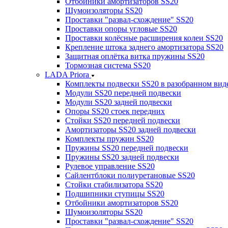
Отбойники амортизаторов SS20
Шумоизоляторы SS20
Проставки "развал-схождение" SS20
Проставки опоры угловые SS20
Проставки колёсные расширения колеи SS20
Крепление штока заднего амортизатора SS20
Защитная оплётка витка пружины SS20
Тормозная система SS20
LADA Priora
Комплекты подвески SS20 в разобранном вид
Модули SS20 передней подвески
Модули SS20 задней подвески
Опоры SS20 стоек передних
Стойки SS20 передней подвески
Амортизаторы SS20 задней подвески
Комплекты пружин SS20
Пружины SS20 передней подвески
Пружины SS20 задней подвески
Рулевое управление SS20
Сайлентблоки полиуретановые SS20
Стойки стабилизатора SS20
Подшипники ступицы SS20
Отбойники амортизаторов SS20
Шумоизоляторы SS20
Проставки "развал-схождение" SS20