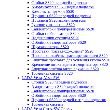
Стойки SS20 передней подвески
Амортизаторы SS20 задней подвески
Комплекты пружин SS20
Пружины SS20 передней подвески
Пружины SS20 задней подвески
Рулевое управление SS20
Сайлентблоки полиуретановые SS20
Стойки стабилизатора SS20
Подшипники ступицы SS20
Отбойники амортизаторов SS20
Шумоизоляторы SS20
Проставки "развал-схождение" SS20
Проставки колёсные расширения колеи SS20
Защитная проставка для усиления кузова SS2
Крепление штока заднего амортизатора SS20
Защитная оплётка витка пружины SS20
Тормозная система SS20
LADA Vesta, Vesta SW
Стойки SS20 передней подвески
Амортизаторы SS20 задней подвески
Сайлентблоки полиуретановые SS20
Отбойники амортизаторов SS20
Пружины SS20 передней и задней подвески
Тормозная система
LADA Vesta Cross, SW Cross