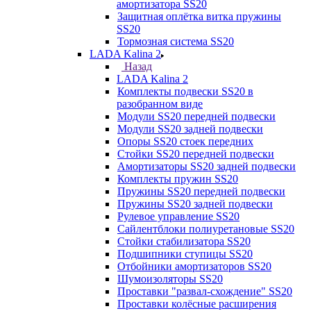
амортизатора SS20
Защитная оплётка витка пружины
SS20
Тормозная система SS20
LADA Kalina 2
Назад
LADA Kalina 2
Комплекты подвески SS20 в
разобранном виде
Модули SS20 передней подвески
Модули SS20 задней подвески
Опоры SS20 стоек передних
Стойки SS20 передней подвески
Амортизаторы SS20 задней подвески
Комплекты пружин SS20
Пружины SS20 передней подвески
Пружины SS20 задней подвески
Рулевое управление SS20
Сайлентблоки полиуретановые SS20
Стойки стабилизатора SS20
Подшипники ступицы SS20
Отбойники амортизаторов SS20
Шумоизоляторы SS20
Проставки "развал-схождение" SS20
Проставки колёсные расширения