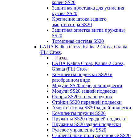
колеи SS20
Защитная проставка для усиления
кузова SS20
Крепление штока заднего
амортизатора SS20
Защитная оплётка витка пружины
SS20
Тормозная система SS20
LADA Kalina Cross, Kalina 2 Cross, Granta
(FL) Cross
Назад
LADA Kalina Cross, Kalina 2 Cross,
Granta (FL) Cross
Комплекты подвески SS20 в
разобранном виде
Модули SS20 передней подвески
Модули SS20 задней подвески
Опоры SS20 стоек передних
Стойки SS20 передней подвески
Амортизаторы SS20 задней подвески
Комплекты пружин SS20
Пружины SS20 передней подвески
Пружины SS20 задней подвески
Рулевое управление SS20
Сайлентблоки полиуретановые SS20