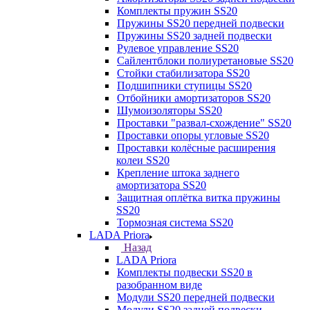
Комплекты пружин SS20
Пружины SS20 передней подвески
Пружины SS20 задней подвески
Рулевое управление SS20
Сайлентблоки полиуретановые SS20
Стойки стабилизатора SS20
Подшипники ступицы SS20
Отбойники амортизаторов SS20
Шумоизоляторы SS20
Проставки "развал-схождение" SS20
Проставки опоры угловые SS20
Проставки колёсные расширения
колеи SS20
Крепление штока заднего
амортизатора SS20
Защитная оплётка витка пружины
SS20
Тормозная система SS20
LADA Priora
Назад
LADA Priora
Комплекты подвески SS20 в
разобранном виде
Модули SS20 передней подвески
Модули SS20 задней подвески