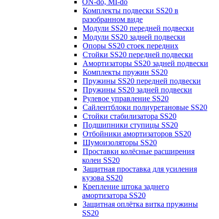
ON-do, MI-do
Комплекты подвески SS20 в
разобранном виде
Модули SS20 передней подвески
Модули SS20 задней подвески
Опоры SS20 стоек передних
Стойки SS20 передней подвески
Амортизаторы SS20 задней подвески
Комплекты пружин SS20
Пружины SS20 передней подвески
Пружины SS20 задней подвески
Рулевое управление SS20
Сайлентблоки полиуретановые SS20
Стойки стабилизатора SS20
Подшипники ступицы SS20
Отбойники амортизаторов SS20
Шумоизоляторы SS20
Проставки колёсные расширения
колеи SS20
Защитная проставка для усиления
кузова SS20
Крепление штока заднего
амортизатора SS20
Защитная оплётка витка пружины
SS20