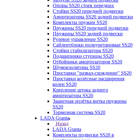
Опоры SS20 стоек передних
Стойки SS20 передней подвески
Амортизаторы SS20 задней подвески
Комплекты пружин SS20
Пружины SS20 передней подвески
Пружины SS20 задней подвески
Рулевое управление SS20
Сайлентблоки полиуретановые SS20
Стойки стабилизатора SS20
Подшипники ступицы SS20
Отбойники амортизаторов SS20
Шумоизоляторы SS20
Проставки "развал-схождение" SS20
Проставки колёсные расширения
колеи SS20
Крепление штока заднего
амортизатора SS20
Защитная оплётка витка пружины
SS20
Тормозная система SS20
LADA Granta
Назад
LADA Granta
Комплекты подвески SS20 в