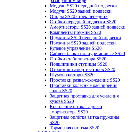
разобранном виде
Модули SS20 передней подвески
Модули SS20 задней подвески
Опоры SS20 стоек передних
Стойки передней подвески SS20
Амортизаторы SS20 задней подвески
Комплекты пружин SS20
Пружины SS20 передней подвески
Пружины SS20 задней подвески
Рулевое управление SS20
Сайлентблоки полиуретановые SS20
Стойки стабилизатора SS20
Подшипники ступицы SS20
Отбойники амортизаторов SS20
Шумоизоляторы SS20
Проставки развал-схождение SS20
Проставки колёсные расширения
колеи SS20
Защитная проставка для усиления
кузова SS20
Крепление штока заднего
амортизатора SS20
Защитная оплётка витка пружины
SS20
Тормозная система SS20