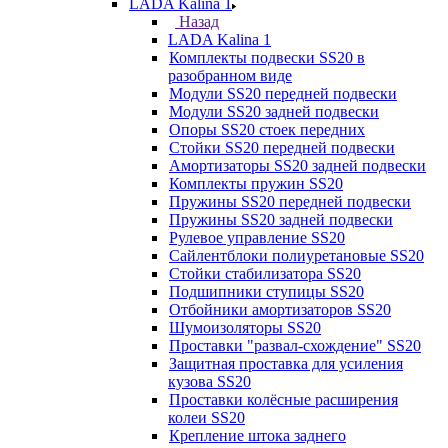
LADA Kalina 1
Назад
LADA Kalina 1
Комплекты подвески SS20 в
разобранном виде
Модули SS20 передней подвески
Модули SS20 задней подвески
Опоры SS20 стоек передних
Стойки SS20 передней подвески
Амортизаторы SS20 задней подвески
Комплекты пружин SS20
Пружины SS20 передней подвески
Пружины SS20 задней подвески
Рулевое управление SS20
Сайлентблоки полиуретановые SS20
Стойки стабилизатора SS20
Подшипники ступицы SS20
Отбойники амортизаторов SS20
Шумоизоляторы SS20
Проставки "развал-схождение" SS20
Защитная проставка для усиления
кузова SS20
Проставки колёсные расширения
колеи SS20
Крепление штока заднего