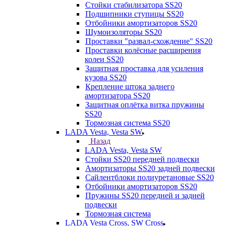
Стойки стабилизатора SS20
Подшипники ступицы SS20
Отбойники амортизаторов SS20
Шумоизоляторы SS20
Проставки "развал-схождение" SS20
Проставки колёсные расширения
колеи SS20
Защитная проставка для усиления
кузова SS20
Крепление штока заднего
амортизатора SS20
Защитная оплётка витка пружины
SS20
Тормозная система SS20
LADA Vesta, Vesta SW
Назад
LADA Vesta, Vesta SW
Стойки SS20 передней подвески
Амортизаторы SS20 задней подвески
Сайлентблоки полиуретановые SS20
Отбойники амортизаторов SS20
Пружины SS20 передней и задней
подвески
Тормозная система
LADA Vesta Cross, SW Cross