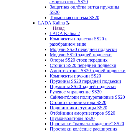
амортизатора SS20
Защитная оплётка витка пружины
SS20
Тормозная система SS20
LADA Kalina 2
Назад
LADA Kalina 2
Комплекты подвески SS20 в
разобранном виде
Модули SS20 передней подвески
Модули SS20 задней подвески
Опоры SS20 стоек передних
Стойки SS20 передней подвески
Амортизаторы SS20 задней подвески
Комплекты пружин SS20
Пружины SS20 передней подвески
Пружины SS20 задней подвески
Рулевое управление SS20
Сайлентблоки полиуретановые SS20
Стойки стабилизатора SS20
Подшипники ступицы SS20
Отбойники амортизаторов SS20
Шумоизоляторы SS20
Проставки "развал-схождение" SS20
Проставки колёсные расширения