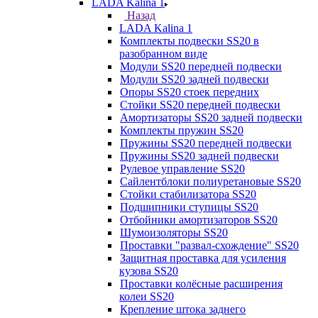
LADA Kalina 1
Назад
LADA Kalina 1
Комплекты подвески SS20 в
разобранном виде
Модули SS20 передней подвески
Модули SS20 задней подвески
Опоры SS20 стоек передних
Стойки SS20 передней подвески
Амортизаторы SS20 задней подвески
Комплекты пружин SS20
Пружины SS20 передней подвески
Пружины SS20 задней подвески
Рулевое управление SS20
Сайлентблоки полиуретановые SS20
Стойки стабилизатора SS20
Подшипники ступицы SS20
Отбойники амортизаторов SS20
Шумоизоляторы SS20
Проставки "развал-схождение" SS20
Защитная проставка для усиления
кузова SS20
Проставки колёсные расширения
колеи SS20
Крепление штока заднего