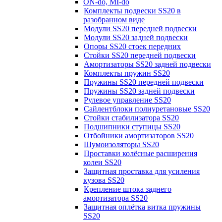
ON-do, MI-do
Комплекты подвески SS20 в
разобранном виде
Модули SS20 передней подвески
Модули SS20 задней подвески
Опоры SS20 стоек передних
Стойки SS20 передней подвески
Амортизаторы SS20 задней подвески
Комплекты пружин SS20
Пружины SS20 передней подвески
Пружины SS20 задней подвески
Рулевое управление SS20
Сайлентблоки полиуретановые SS20
Стойки стабилизатора SS20
Подшипники ступицы SS20
Отбойники амортизаторов SS20
Шумоизоляторы SS20
Проставки колёсные расширения
колеи SS20
Защитная проставка для усиления
кузова SS20
Крепление штока заднего
амортизатора SS20
Защитная оплётка витка пружины
SS20