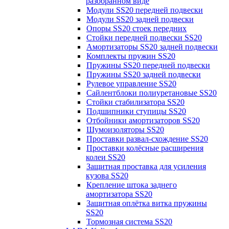
разобранном виде
Модули SS20 передней подвески
Модули SS20 задней подвески
Опоры SS20 стоек передних
Стойки передней подвески SS20
Амортизаторы SS20 задней подвески
Комплекты пружин SS20
Пружины SS20 передней подвески
Пружины SS20 задней подвески
Рулевое управление SS20
Сайлентблоки полиуретановые SS20
Стойки стабилизатора SS20
Подшипники ступицы SS20
Отбойники амортизаторов SS20
Шумоизоляторы SS20
Проставки развал-схождение SS20
Проставки колёсные расширения
колеи SS20
Защитная проставка для усиления
кузова SS20
Крепление штока заднего
амортизатора SS20
Защитная оплётка витка пружины
SS20
Тормозная система SS20