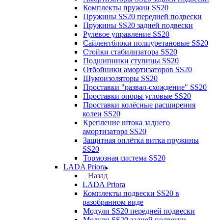
Комплекты пружин SS20
Пружины SS20 передней подвески
Пружины SS20 задней подвески
Рулевое управление SS20
Сайлентблоки полиуретановые SS20
Стойки стабилизатора SS20
Подшипники ступицы SS20
Отбойники амортизаторов SS20
Шумоизоляторы SS20
Проставки "развал-схождение" SS20
Проставки опоры угловые SS20
Проставки колёсные расширения
колеи SS20
Крепление штока заднего
амортизатора SS20
Защитная оплётка витка пружины
SS20
Тормозная система SS20
LADA Priora
Назад
LADA Priora
Комплекты подвески SS20 в
разобранном виде
Модули SS20 передней подвески
Модули SS20 задней подвески