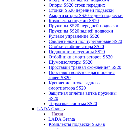
Опоры SS20 стоек передних
Стойки SS20 передней подвески
Амортизаторы SS20 задней подвески
Комплекты пружин SS20
Пружины SS20 передней подвески
Пружины SS20 задней подвески
Рулевое управление SS20
Сайлентблоки полиуретановые SS20
Стойки стабилизатора SS20
Подшипники ступицы SS20
Отбойники амортизаторов SS20
Шумоизоляторы SS20
Проставки "развал-схождение" SS20
Проставки колёсные расширения
колеи SS20
Крепление штока заднего
амортизатора SS20
Защитная оплётка витка пружины
SS20
Тормозная система SS20
LADA Granta
Назад
LADA Granta
Комплекты подвески SS20 в