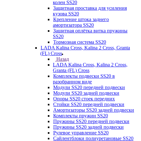
колеи SS20
Защитная проставка для усиления
кузова SS20
Крепление штока заднего
амортизатора SS20
Защитная оплётка витка пружины
SS20
Тормозная система SS20
LADA Kalina Cross, Kalina 2 Cross, Granta
(FL) Cross
Назад
LADA Kalina Cross, Kalina 2 Cross,
Granta (FL) Cross
Комплекты подвески SS20 в
разобранном виде
Модули SS20 передней подвески
Модули SS20 задней подвески
Опоры SS20 стоек передних
Стойки SS20 передней подвески
Амортизаторы SS20 задней подвески
Комплекты пружин SS20
Пружины SS20 передней подвески
Пружины SS20 задней подвески
Рулевое управление SS20
Сайлентблоки полиуретановые SS20