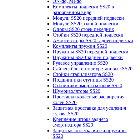
ON-do, MI-do
Комплекты подвески SS20 в
разобранном виде
Модули SS20 передней подвески
Модули SS20 задней подвески
Опоры SS20 стоек передних
Стойки SS20 передней подвески
Амортизаторы SS20 задней подвески
Комплекты пружин SS20
Пружины SS20 передней подвески
Пружины SS20 задней подвески
Рулевое управление SS20
Сайлентблоки полиуретановые SS20
Стойки стабилизатора SS20
Подшипники ступицы SS20
Отбойники амортизаторов SS20
Шумоизоляторы SS20
Проставки колёсные расширения
колеи SS20
Защитная проставка для усиления
кузова SS20
Крепление штока заднего
амортизатора SS20
Защитная оплётка витка пружины
SS20