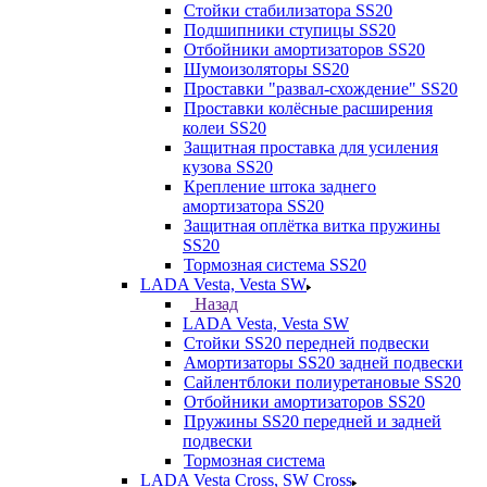
Стойки стабилизатора SS20
Подшипники ступицы SS20
Отбойники амортизаторов SS20
Шумоизоляторы SS20
Проставки "развал-схождение" SS20
Проставки колёсные расширения
колеи SS20
Защитная проставка для усиления
кузова SS20
Крепление штока заднего
амортизатора SS20
Защитная оплётка витка пружины
SS20
Тормозная система SS20
LADA Vesta, Vesta SW
Назад
LADA Vesta, Vesta SW
Стойки SS20 передней подвески
Амортизаторы SS20 задней подвески
Сайлентблоки полиуретановые SS20
Отбойники амортизаторов SS20
Пружины SS20 передней и задней
подвески
Тормозная система
LADA Vesta Cross, SW Cross