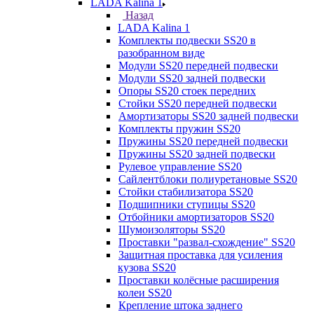
LADA Kalina 1
Назад
LADA Kalina 1
Комплекты подвески SS20 в
разобранном виде
Модули SS20 передней подвески
Модули SS20 задней подвески
Опоры SS20 стоек передних
Стойки SS20 передней подвески
Амортизаторы SS20 задней подвески
Комплекты пружин SS20
Пружины SS20 передней подвески
Пружины SS20 задней подвески
Рулевое управление SS20
Сайлентблоки полиуретановые SS20
Стойки стабилизатора SS20
Подшипники ступицы SS20
Отбойники амортизаторов SS20
Шумоизоляторы SS20
Проставки "развал-схождение" SS20
Защитная проставка для усиления
кузова SS20
Проставки колёсные расширения
колеи SS20
Крепление штока заднего