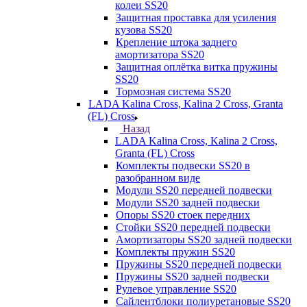
колеи SS20
Защитная проставка для усиления
кузова SS20
Крепление штока заднего
амортизатора SS20
Защитная оплётка витка пружины
SS20
Тормозная система SS20
LADA Kalina Cross, Kalina 2 Cross, Granta
(FL) Cross
Назад
LADA Kalina Cross, Kalina 2 Cross,
Granta (FL) Cross
Комплекты подвески SS20 в
разобранном виде
Модули SS20 передней подвески
Модули SS20 задней подвески
Опоры SS20 стоек передних
Стойки SS20 передней подвески
Амортизаторы SS20 задней подвески
Комплекты пружин SS20
Пружины SS20 передней подвески
Пружины SS20 задней подвески
Рулевое управление SS20
Сайлентблоки полиуретановые SS20