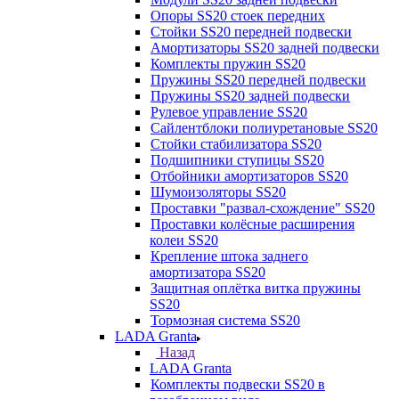
Опоры SS20 стоек передних
Стойки SS20 передней подвески
Амортизаторы SS20 задней подвески
Комплекты пружин SS20
Пружины SS20 передней подвески
Пружины SS20 задней подвески
Рулевое управление SS20
Сайлентблоки полиуретановые SS20
Стойки стабилизатора SS20
Подшипники ступицы SS20
Отбойники амортизаторов SS20
Шумоизоляторы SS20
Проставки "развал-схождение" SS20
Проставки колёсные расширения
колеи SS20
Крепление штока заднего
амортизатора SS20
Защитная оплётка витка пружины
SS20
Тормозная система SS20
LADA Granta
Назад
LADA Granta
Комплекты подвески SS20 в