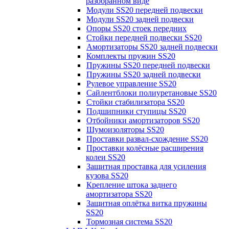
разобранном виде
Модули SS20 передней подвески
Модули SS20 задней подвески
Опоры SS20 стоек передних
Стойки передней подвески SS20
Амортизаторы SS20 задней подвески
Комплекты пружин SS20
Пружины SS20 передней подвески
Пружины SS20 задней подвески
Рулевое управление SS20
Сайлентблоки полиуретановые SS20
Стойки стабилизатора SS20
Подшипники ступицы SS20
Отбойники амортизаторов SS20
Шумоизоляторы SS20
Проставки развал-схождение SS20
Проставки колёсные расширения
колеи SS20
Защитная проставка для усиления
кузова SS20
Крепление штока заднего
амортизатора SS20
Защитная оплётка витка пружины
SS20
Тормозная система SS20