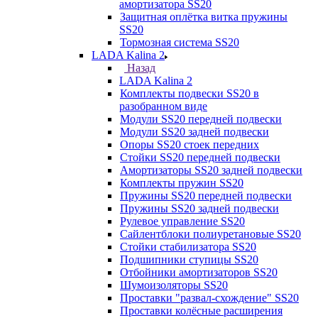
амортизатора SS20
Защитная оплётка витка пружины
SS20
Тормозная система SS20
LADA Kalina 2
Назад
LADA Kalina 2
Комплекты подвески SS20 в
разобранном виде
Модули SS20 передней подвески
Модули SS20 задней подвески
Опоры SS20 стоек передних
Стойки SS20 передней подвески
Амортизаторы SS20 задней подвески
Комплекты пружин SS20
Пружины SS20 передней подвески
Пружины SS20 задней подвески
Рулевое управление SS20
Сайлентблоки полиуретановые SS20
Стойки стабилизатора SS20
Подшипники ступицы SS20
Отбойники амортизаторов SS20
Шумоизоляторы SS20
Проставки "развал-схождение" SS20
Проставки колёсные расширения