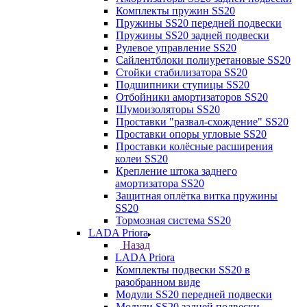
Комплекты пружин SS20
Пружины SS20 передней подвески
Пружины SS20 задней подвески
Рулевое управление SS20
Сайлентблоки полиуретановые SS20
Стойки стабилизатора SS20
Подшипники ступицы SS20
Отбойники амортизаторов SS20
Шумоизоляторы SS20
Проставки "развал-схождение" SS20
Проставки опоры угловые SS20
Проставки колёсные расширения
колеи SS20
Крепление штока заднего
амортизатора SS20
Защитная оплётка витка пружины
SS20
Тормозная система SS20
LADA Priora
Назад
LADA Priora
Комплекты подвески SS20 в
разобранном виде
Модули SS20 передней подвески
Модули SS20 задней подвески