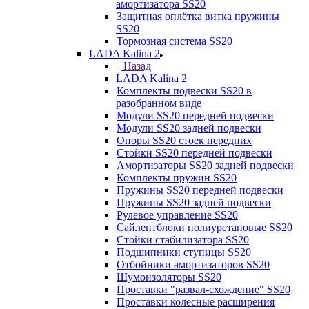
амортизатора SS20
Защитная оплётка витка пружины
SS20
Тормозная система SS20
LADA Kalina 2
Назад
LADA Kalina 2
Комплекты подвески SS20 в
разобранном виде
Модули SS20 передней подвески
Модули SS20 задней подвески
Опоры SS20 стоек передних
Стойки SS20 передней подвески
Амортизаторы SS20 задней подвески
Комплекты пружин SS20
Пружины SS20 передней подвески
Пружины SS20 задней подвески
Рулевое управление SS20
Сайлентблоки полиуретановые SS20
Стойки стабилизатора SS20
Подшипники ступицы SS20
Отбойники амортизаторов SS20
Шумоизоляторы SS20
Проставки "развал-схождение" SS20
Проставки колёсные расширения