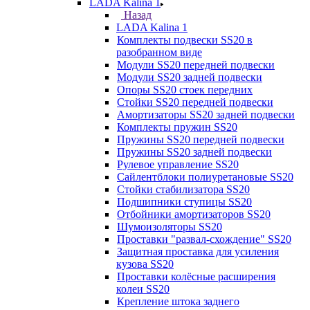
LADA Kalina 1
Назад
LADA Kalina 1
Комплекты подвески SS20 в
разобранном виде
Модули SS20 передней подвески
Модули SS20 задней подвески
Опоры SS20 стоек передних
Стойки SS20 передней подвески
Амортизаторы SS20 задней подвески
Комплекты пружин SS20
Пружины SS20 передней подвески
Пружины SS20 задней подвески
Рулевое управление SS20
Сайлентблоки полиуретановые SS20
Стойки стабилизатора SS20
Подшипники ступицы SS20
Отбойники амортизаторов SS20
Шумоизоляторы SS20
Проставки "развал-схождение" SS20
Защитная проставка для усиления
кузова SS20
Проставки колёсные расширения
колеи SS20
Крепление штока заднего