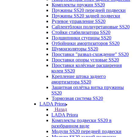
Комплекты пружин SS20
Пружины SS20 передней подвески
Пружины SS20 задней подвески
Рулевое управление SS20
Сайлентблоки полиуретановые SS20
Стойки стабилизатора SS20
Подшипники ступицы SS20
Отбойники амортизаторов SS20
Шумоизоляторы SS20
Проставки "развал-схождение" SS20
Проставки опоры угловые SS20
Проставки колёсные расширения
колеи SS20
Крепление штока заднего
амортизатора SS20
Защитная оплётка витка пружины
SS20
Тормозная система SS20
LADA Priora
Назад
LADA Priora
Комплекты подвески SS20 в
разобранном виде
Модули SS20 передней подвески
Модули SS20 задней подвески