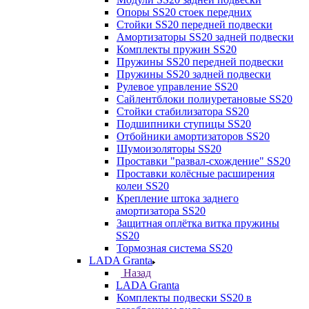
Опоры SS20 стоек передних
Стойки SS20 передней подвески
Амортизаторы SS20 задней подвески
Комплекты пружин SS20
Пружины SS20 передней подвески
Пружины SS20 задней подвески
Рулевое управление SS20
Сайлентблоки полиуретановые SS20
Стойки стабилизатора SS20
Подшипники ступицы SS20
Отбойники амортизаторов SS20
Шумоизоляторы SS20
Проставки "развал-схождение" SS20
Проставки колёсные расширения
колеи SS20
Крепление штока заднего
амортизатора SS20
Защитная оплётка витка пружины
SS20
Тормозная система SS20
LADA Granta
Назад
LADA Granta
Комплекты подвески SS20 в