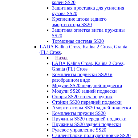
колеи SS20
Защитная проставка для усиления
кузова SS20
Крепление штока заднего
амортизатора SS20
Защитная оплётка витка пружины
SS20
Тормозная система SS20
LADA Kalina Cross, Kalina 2 Cross, Granta
(FL) Cross
Назад
LADA Kalina Cross, Kalina 2 Cross,
Granta (FL) Cross
Комплекты подвески SS20 в
разобранном виде
Модули SS20 передней подвески
Модули SS20 задней подвески
Опоры SS20 стоек передних
Стойки SS20 передней подвески
Амортизаторы SS20 задней подвески
Комплекты пружин SS20
Пружины SS20 передней подвески
Пружины SS20 задней подвески
Рулевое управление SS20
Сайлентблоки полиуретановые SS20