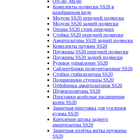
ON-do, MI-do
Комплекты подвески SS20 в
разобранном виде
Модули SS20 передней подвески
Модули SS20 задней подвески
Опоры SS20 стоек передних
Стойки SS20 передней подвески
Амортизаторы SS20 задней подвески
Комплекты пружин SS20
Пружины SS20 передней подвески
Пружины SS20 задней подвески
Рулевое управление SS20
Сайлентблоки полиуретановые SS20
Стойки стабилизатора SS20
Подшипники ступицы SS20
Отбойники амортизаторов SS20
Шумоизоляторы SS20
Проставки колёсные расширения
колеи SS20
Защитная проставка для усиления
кузова SS20
Крепление штока заднего
амортизатора SS20
Защитная оплётка витка пружины
SS20