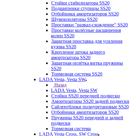
Стойки стабилизатора SS20
Подшипники ступицы SS20
Отбойники амортизаторов SS20
Шумоизоляторы SS20
Проставки "развал-схождение" SS20
Проставки колёсные расширения
колеи SS20
Защитная проставка для усиления
кузова SS20
Крепление штока заднего
амортизатора SS20
Защитная оплётка витка пружины
SS20
Тормозная система SS20
LADA Vesta, Vesta SW
Назад
LADA Vesta, Vesta SW
Стойки SS20 передней подвески
Амортизаторы SS20 задней подвески
Сайлентблоки полиуретановые SS20
Отбойники амортизаторов SS20
Пружины SS20 передней и задней
подвески
Тормозная система
LADA Vesta Cross, SW Cross