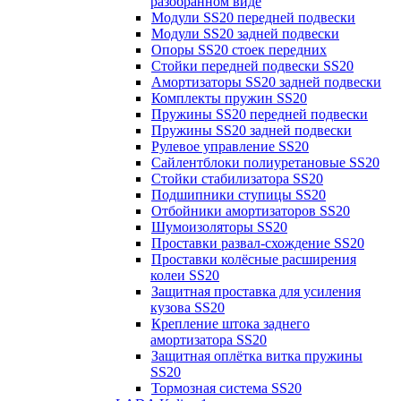
разобранном виде
Модули SS20 передней подвески
Модули SS20 задней подвески
Опоры SS20 стоек передних
Стойки передней подвески SS20
Амортизаторы SS20 задней подвески
Комплекты пружин SS20
Пружины SS20 передней подвески
Пружины SS20 задней подвески
Рулевое управление SS20
Сайлентблоки полиуретановые SS20
Стойки стабилизатора SS20
Подшипники ступицы SS20
Отбойники амортизаторов SS20
Шумоизоляторы SS20
Проставки развал-схождение SS20
Проставки колёсные расширения
колеи SS20
Защитная проставка для усиления
кузова SS20
Крепление штока заднего
амортизатора SS20
Защитная оплётка витка пружины
SS20
Тормозная система SS20