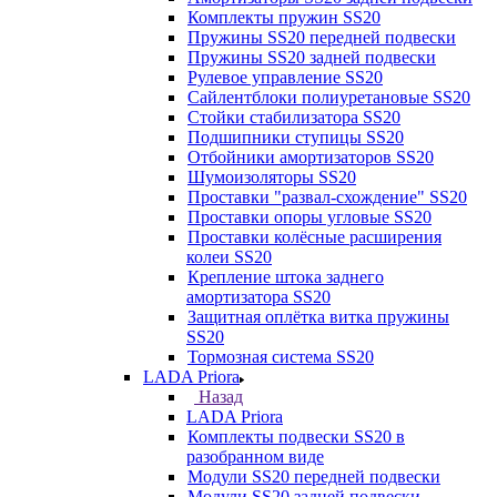
Комплекты пружин SS20
Пружины SS20 передней подвески
Пружины SS20 задней подвески
Рулевое управление SS20
Сайлентблоки полиуретановые SS20
Стойки стабилизатора SS20
Подшипники ступицы SS20
Отбойники амортизаторов SS20
Шумоизоляторы SS20
Проставки "развал-схождение" SS20
Проставки опоры угловые SS20
Проставки колёсные расширения
колеи SS20
Крепление штока заднего
амортизатора SS20
Защитная оплётка витка пружины
SS20
Тормозная система SS20
LADA Priora
Назад
LADA Priora
Комплекты подвески SS20 в
разобранном виде
Модули SS20 передней подвески
Модули SS20 задней подвески