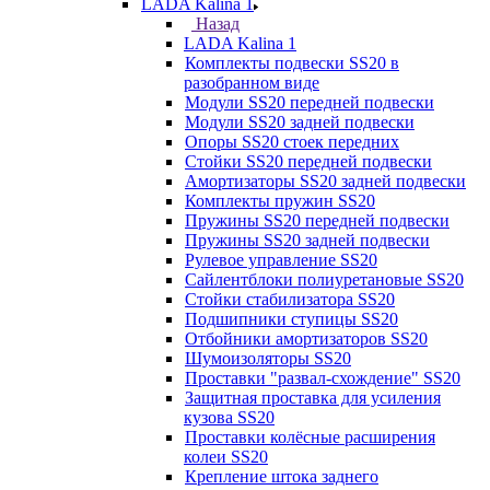
LADA Kalina 1
Назад
LADA Kalina 1
Комплекты подвески SS20 в
разобранном виде
Модули SS20 передней подвески
Модули SS20 задней подвески
Опоры SS20 стоек передних
Стойки SS20 передней подвески
Амортизаторы SS20 задней подвески
Комплекты пружин SS20
Пружины SS20 передней подвески
Пружины SS20 задней подвески
Рулевое управление SS20
Сайлентблоки полиуретановые SS20
Стойки стабилизатора SS20
Подшипники ступицы SS20
Отбойники амортизаторов SS20
Шумоизоляторы SS20
Проставки "развал-схождение" SS20
Защитная проставка для усиления
кузова SS20
Проставки колёсные расширения
колеи SS20
Крепление штока заднего