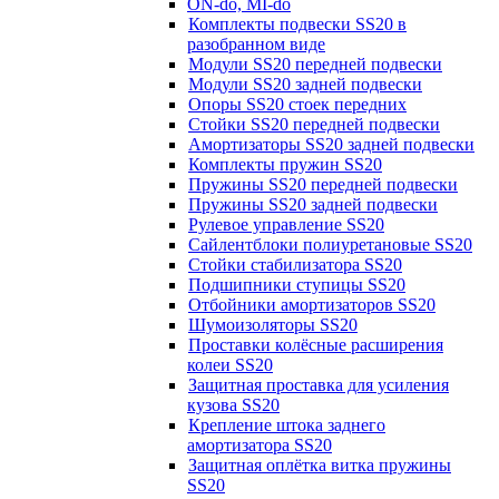
ON-do, MI-do
Комплекты подвески SS20 в
разобранном виде
Модули SS20 передней подвески
Модули SS20 задней подвески
Опоры SS20 стоек передних
Стойки SS20 передней подвески
Амортизаторы SS20 задней подвески
Комплекты пружин SS20
Пружины SS20 передней подвески
Пружины SS20 задней подвески
Рулевое управление SS20
Сайлентблоки полиуретановые SS20
Стойки стабилизатора SS20
Подшипники ступицы SS20
Отбойники амортизаторов SS20
Шумоизоляторы SS20
Проставки колёсные расширения
колеи SS20
Защитная проставка для усиления
кузова SS20
Крепление штока заднего
амортизатора SS20
Защитная оплётка витка пружины
SS20