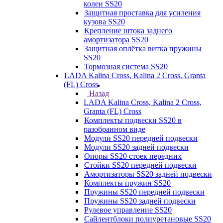
колеи SS20
Защитная проставка для усиления
кузова SS20
Крепление штока заднего
амортизатора SS20
Защитная оплётка витка пружины
SS20
Тормозная система SS20
LADA Kalina Cross, Kalina 2 Cross, Granta
(FL) Cross
Назад
LADA Kalina Cross, Kalina 2 Cross,
Granta (FL) Cross
Комплекты подвески SS20 в
разобранном виде
Модули SS20 передней подвески
Модули SS20 задней подвески
Опоры SS20 стоек передних
Стойки SS20 передней подвески
Амортизаторы SS20 задней подвески
Комплекты пружин SS20
Пружины SS20 передней подвески
Пружины SS20 задней подвески
Рулевое управление SS20
Сайлентблоки полиуретановые SS20