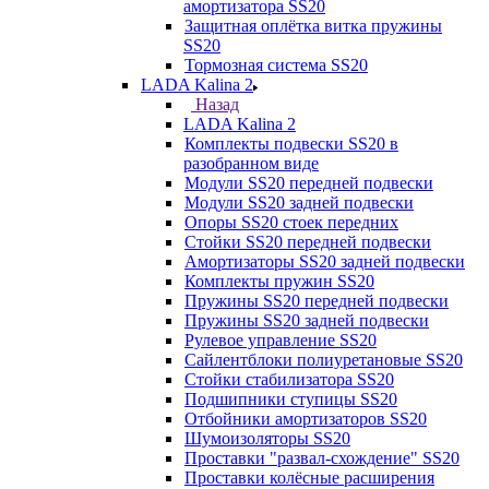
амортизатора SS20
Защитная оплётка витка пружины
SS20
Тормозная система SS20
LADA Kalina 2
Назад
LADA Kalina 2
Комплекты подвески SS20 в
разобранном виде
Модули SS20 передней подвески
Модули SS20 задней подвески
Опоры SS20 стоек передних
Стойки SS20 передней подвески
Амортизаторы SS20 задней подвески
Комплекты пружин SS20
Пружины SS20 передней подвески
Пружины SS20 задней подвески
Рулевое управление SS20
Сайлентблоки полиуретановые SS20
Стойки стабилизатора SS20
Подшипники ступицы SS20
Отбойники амортизаторов SS20
Шумоизоляторы SS20
Проставки "развал-схождение" SS20
Проставки колёсные расширения