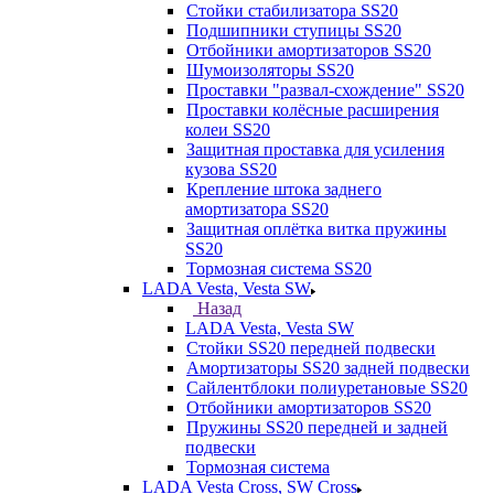
Стойки стабилизатора SS20
Подшипники ступицы SS20
Отбойники амортизаторов SS20
Шумоизоляторы SS20
Проставки "развал-схождение" SS20
Проставки колёсные расширения
колеи SS20
Защитная проставка для усиления
кузова SS20
Крепление штока заднего
амортизатора SS20
Защитная оплётка витка пружины
SS20
Тормозная система SS20
LADA Vesta, Vesta SW
Назад
LADA Vesta, Vesta SW
Стойки SS20 передней подвески
Амортизаторы SS20 задней подвески
Сайлентблоки полиуретановые SS20
Отбойники амортизаторов SS20
Пружины SS20 передней и задней
подвески
Тормозная система
LADA Vesta Cross, SW Cross