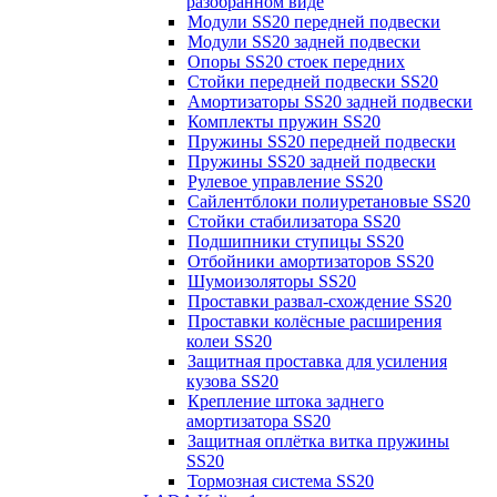
разобранном виде
Модули SS20 передней подвески
Модули SS20 задней подвески
Опоры SS20 стоек передних
Стойки передней подвески SS20
Амортизаторы SS20 задней подвески
Комплекты пружин SS20
Пружины SS20 передней подвески
Пружины SS20 задней подвески
Рулевое управление SS20
Сайлентблоки полиуретановые SS20
Стойки стабилизатора SS20
Подшипники ступицы SS20
Отбойники амортизаторов SS20
Шумоизоляторы SS20
Проставки развал-схождение SS20
Проставки колёсные расширения
колеи SS20
Защитная проставка для усиления
кузова SS20
Крепление штока заднего
амортизатора SS20
Защитная оплётка витка пружины
SS20
Тормозная система SS20