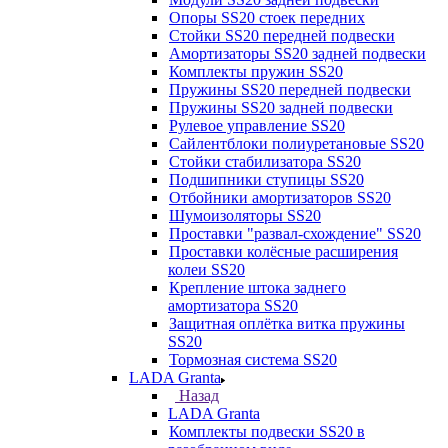
Опоры SS20 стоек передних
Стойки SS20 передней подвески
Амортизаторы SS20 задней подвески
Комплекты пружин SS20
Пружины SS20 передней подвески
Пружины SS20 задней подвески
Рулевое управление SS20
Сайлентблоки полиуретановые SS20
Стойки стабилизатора SS20
Подшипники ступицы SS20
Отбойники амортизаторов SS20
Шумоизоляторы SS20
Проставки "развал-схождение" SS20
Проставки колёсные расширения
колеи SS20
Крепление штока заднего
амортизатора SS20
Защитная оплётка витка пружины
SS20
Тормозная система SS20
LADA Granta
Назад
LADA Granta
Комплекты подвески SS20 в