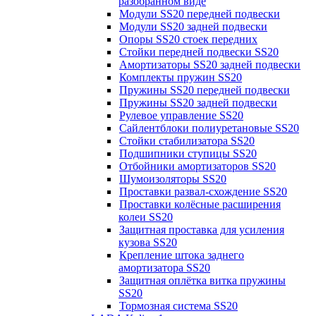
разобранном виде
Модули SS20 передней подвески
Модули SS20 задней подвески
Опоры SS20 стоек передних
Стойки передней подвески SS20
Амортизаторы SS20 задней подвески
Комплекты пружин SS20
Пружины SS20 передней подвески
Пружины SS20 задней подвески
Рулевое управление SS20
Сайлентблоки полиуретановые SS20
Стойки стабилизатора SS20
Подшипники ступицы SS20
Отбойники амортизаторов SS20
Шумоизоляторы SS20
Проставки развал-схождение SS20
Проставки колёсные расширения
колеи SS20
Защитная проставка для усиления
кузова SS20
Крепление штока заднего
амортизатора SS20
Защитная оплётка витка пружины
SS20
Тормозная система SS20