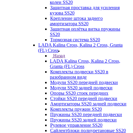
колеи SS20
Защитная проставка для усиления
кузова SS20
Крепление штока заднего
амортизатора SS20
Защитная оплётка витка пружины
SS20
Тормозная система SS20
LADA Kalina Cross, Kalina 2 Cross, Granta
(FL) Cross
Назад
LADA Kalina Cross, Kalina 2 Cross,
Granta (FL) Cross
Комплекты подвески SS20 в
разобранном виде
Модули SS20 передней подвески
Модули SS20 задней подвески
Опоры SS20 стоек передних
Стойки SS20 передней подвески
Амортизаторы SS20 задней подвески
Комплекты пружин SS20
Пружины SS20 передней подвески
Пружины SS20 задней подвески
Рулевое управление SS20
Сайлентблоки полиуретановые SS20