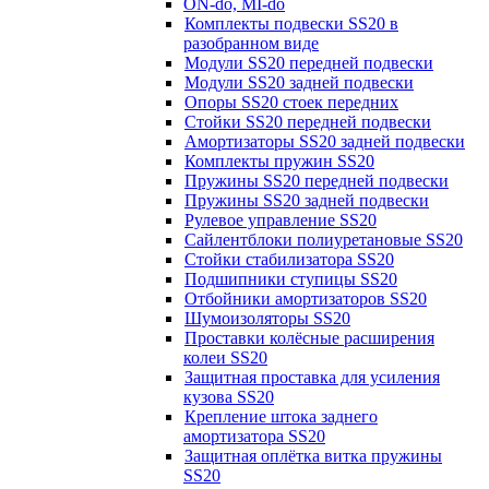
ON-do, MI-do
Комплекты подвески SS20 в
разобранном виде
Модули SS20 передней подвески
Модули SS20 задней подвески
Опоры SS20 стоек передних
Стойки SS20 передней подвески
Амортизаторы SS20 задней подвески
Комплекты пружин SS20
Пружины SS20 передней подвески
Пружины SS20 задней подвески
Рулевое управление SS20
Сайлентблоки полиуретановые SS20
Стойки стабилизатора SS20
Подшипники ступицы SS20
Отбойники амортизаторов SS20
Шумоизоляторы SS20
Проставки колёсные расширения
колеи SS20
Защитная проставка для усиления
кузова SS20
Крепление штока заднего
амортизатора SS20
Защитная оплётка витка пружины
SS20