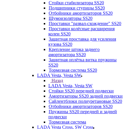
Стойки стабилизатора SS20
Подшипники ступицы SS20
Отбойники амортизаторов SS20
Шумоизоляторы SS20
Проставки "развал-схождение" SS20
Проставки колёсные расширения
колеи SS20
Защитная проставка для усиления
кузова SS20
Крепление штока заднего
амортизатора SS20
Защитная оплётка витка пружины
SS20
Тормозная система SS20
LADA Vesta, Vesta SW
Назад
LADA Vesta, Vesta SW
Стойки SS20 передней подвески
Амортизаторы SS20 задней подвески
Сайлентблоки полиуретановые SS20
Отбойники амортизаторов SS20
Пружины SS20 передней и задней
подвески
Тормозная система
LADA Vesta Cross, SW Cross