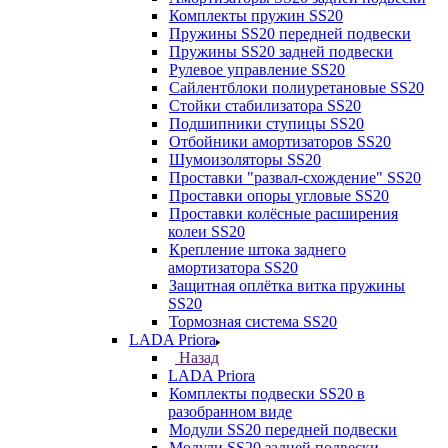
Комплекты пружин SS20
Пружины SS20 передней подвески
Пружины SS20 задней подвески
Рулевое управление SS20
Сайлентблоки полиуретановые SS20
Стойки стабилизатора SS20
Подшипники ступицы SS20
Отбойники амортизаторов SS20
Шумоизоляторы SS20
Проставки "развал-схождение" SS20
Проставки опоры угловые SS20
Проставки колёсные расширения
колеи SS20
Крепление штока заднего
амортизатора SS20
Защитная оплётка витка пружины
SS20
Тормозная система SS20
LADA Priora
Назад
LADA Priora
Комплекты подвески SS20 в
разобранном виде
Модули SS20 передней подвески
Модули SS20 задней подвески