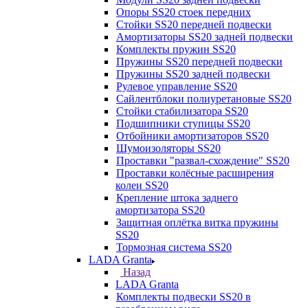
Опоры SS20 стоек передних
Стойки SS20 передней подвески
Амортизаторы SS20 задней подвески
Комплекты пружин SS20
Пружины SS20 передней подвески
Пружины SS20 задней подвески
Рулевое управление SS20
Сайлентблоки полиуретановые SS20
Стойки стабилизатора SS20
Подшипники ступицы SS20
Отбойники амортизаторов SS20
Шумоизоляторы SS20
Проставки "развал-схождение" SS20
Проставки колёсные расширения
колеи SS20
Крепление штока заднего
амортизатора SS20
Защитная оплётка витка пружины
SS20
Тормозная система SS20
LADA Granta
Назад
LADA Granta
Комплекты подвески SS20 в