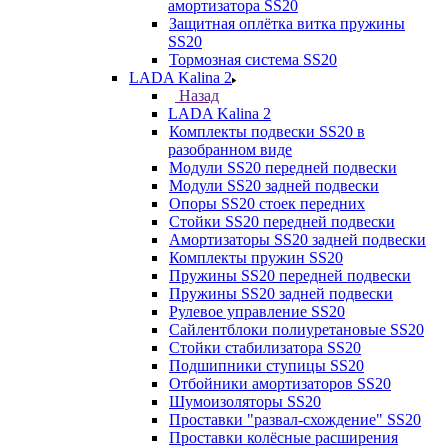
амортизатора SS20
Защитная оплётка витка пружины
SS20
Тормозная система SS20
LADA Kalina 2
Назад
LADA Kalina 2
Комплекты подвески SS20 в
разобранном виде
Модули SS20 передней подвески
Модули SS20 задней подвески
Опоры SS20 стоек передних
Стойки SS20 передней подвески
Амортизаторы SS20 задней подвески
Комплекты пружин SS20
Пружины SS20 передней подвески
Пружины SS20 задней подвески
Рулевое управление SS20
Сайлентблоки полиуретановые SS20
Стойки стабилизатора SS20
Подшипники ступицы SS20
Отбойники амортизаторов SS20
Шумоизоляторы SS20
Проставки "развал-схождение" SS20
Проставки колёсные расширения