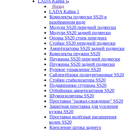
LADA Kalina 1
Назад
LADA Kalina 1
Комплекты подвески SS20 в
разобранном виде
Модули SS20 передней подвески
Модули SS20 задней подвески
Опоры SS20 стоек передних
Стойки SS20 передней подвески
Амортизаторы SS20 задней подвески
Комплекты пружин SS20
Пружины SS20 передней подвески
Пружины SS20 задней подвески
Рулевое управление SS20
Сайлентблоки полиуретановые SS20
Стойки стабилизатора SS20
Подшипники ступицы SS20
Отбойники амортизаторов SS20
Шумоизоляторы SS20
Проставки "развал-схождение" SS20
Защитная проставка для усиления
кузова SS20
Проставки колёсные расширения
колеи SS20
Крепление штока заднего