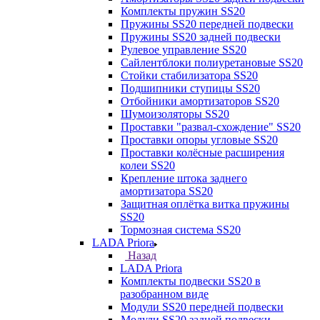
Комплекты пружин SS20
Пружины SS20 передней подвески
Пружины SS20 задней подвески
Рулевое управление SS20
Сайлентблоки полиуретановые SS20
Стойки стабилизатора SS20
Подшипники ступицы SS20
Отбойники амортизаторов SS20
Шумоизоляторы SS20
Проставки "развал-схождение" SS20
Проставки опоры угловые SS20
Проставки колёсные расширения
колеи SS20
Крепление штока заднего
амортизатора SS20
Защитная оплётка витка пружины
SS20
Тормозная система SS20
LADA Priora
Назад
LADA Priora
Комплекты подвески SS20 в
разобранном виде
Модули SS20 передней подвески
Модули SS20 задней подвески