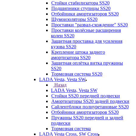
Стойки стабилизатора SS20
Подшипники ступицы SS20
Отбойники амортизаторов SS20
Шумоизоляторы SS20
Проставки "развал-схождение" SS20
Проставки колёсные расширения
колеи SS20
Защитная проставка для усиления
кузова SS20
Крепление штока заднего
амортизатора SS20
Защитная оплётка витка пружины
SS20
Тормозная система SS20
LADA Vesta, Vesta SW
Назад
LADA Vesta, Vesta SW
Стойки SS20 передней подвески
Амортизаторы SS20 задней подвески
Сайлентблоки полиуретановые SS20
Отбойники амортизаторов SS20
Пружины SS20 передней и задней
подвески
Тормозная система
LADA Vesta Cross, SW Cross