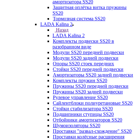
амортизатора SS20
Защитная оплётка витка пружины
SS20
Тормозная система SS20
LADA Kalina 2
Назад
LADA Kalina 2
Комплекты подвески SS20 в
разобранном виде
Модули SS20 передней подвески
Модули SS20 задней подвески
Опоры SS20 стоек передних
Стойки SS20 передней подвески
Амортизаторы SS20 задней подвески
Комплекты пружин SS20
Пружины SS20 передней подвески
Пружины SS20 задней подвески
Рулевое управление SS20
Сайлентблоки полиуретановые SS20
Стойки стабилизатора SS20
Подшипники ступицы SS20
Отбойники амортизаторов SS20
Шумоизоляторы SS20
Проставки "развал-схождение" SS20
Проставки колёсные расширения