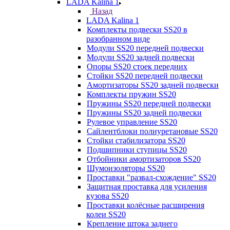
LADA Kalina 1
Назад
LADA Kalina 1
Комплекты подвески SS20 в
разобранном виде
Модули SS20 передней подвески
Модули SS20 задней подвески
Опоры SS20 стоек передних
Стойки SS20 передней подвески
Амортизаторы SS20 задней подвески
Комплекты пружин SS20
Пружины SS20 передней подвески
Пружины SS20 задней подвески
Рулевое управление SS20
Сайлентблоки полиуретановые SS20
Стойки стабилизатора SS20
Подшипники ступицы SS20
Отбойники амортизаторов SS20
Шумоизоляторы SS20
Проставки "развал-схождение" SS20
Защитная проставка для усиления
кузова SS20
Проставки колёсные расширения
колеи SS20
Крепление штока заднего