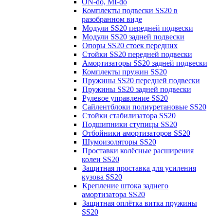
ON-do, MI-do
Комплекты подвески SS20 в
разобранном виде
Модули SS20 передней подвески
Модули SS20 задней подвески
Опоры SS20 стоек передних
Стойки SS20 передней подвески
Амортизаторы SS20 задней подвески
Комплекты пружин SS20
Пружины SS20 передней подвески
Пружины SS20 задней подвески
Рулевое управление SS20
Сайлентблоки полиуретановые SS20
Стойки стабилизатора SS20
Подшипники ступицы SS20
Отбойники амортизаторов SS20
Шумоизоляторы SS20
Проставки колёсные расширения
колеи SS20
Защитная проставка для усиления
кузова SS20
Крепление штока заднего
амортизатора SS20
Защитная оплётка витка пружины
SS20