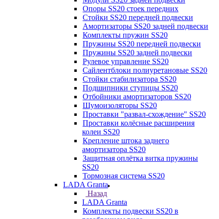
Опоры SS20 стоек передних
Стойки SS20 передней подвески
Амортизаторы SS20 задней подвески
Комплекты пружин SS20
Пружины SS20 передней подвески
Пружины SS20 задней подвески
Рулевое управление SS20
Сайлентблоки полиуретановые SS20
Стойки стабилизатора SS20
Подшипники ступицы SS20
Отбойники амортизаторов SS20
Шумоизоляторы SS20
Проставки "развал-схождение" SS20
Проставки колёсные расширения
колеи SS20
Крепление штока заднего
амортизатора SS20
Защитная оплётка витка пружины
SS20
Тормозная система SS20
LADA Granta
Назад
LADA Granta
Комплекты подвески SS20 в