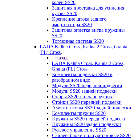
колеи SS20
Защитная проставка для усиления
кузова SS20
Крепление штока заднего
амортизатора SS20
Защитная оплётка витка пружины
SS20
Тормозная система SS20
LADA Kalina Cross, Kalina 2 Cross, Granta
(FL) Cross
Назад
LADA Kalina Cross, Kalina 2 Cross,
Granta (FL) Cross
Комплекты подвески SS20 в
разобранном виде
Модули SS20 передней подвески
Модули SS20 задней подвески
Опоры SS20 стоек передних
Стойки SS20 передней подвески
Амортизаторы SS20 задней подвески
Комплекты пружин SS20
Пружины SS20 передней подвески
Пружины SS20 задней подвески
Рулевое управление SS20
Сайлентблоки полиуретановые SS20