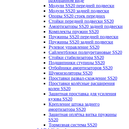
разобранном виде
Модули SS20 передней подвески
Модули SS20 задней подвески
Опоры SS20 стоек передних
Стойки передней подвески SS20
Амортизаторы SS20 задней подвески
Комплекты пружин SS20
Пружины SS20 передней подвески
Пружины SS20 задней подвески
Рулевое управление SS20
Сайлентблоки полиуретановые SS20
Стойки стабилизатора SS20
Подшипники ступицы SS20
Отбойники амортизаторов SS20
Шумоизоляторы SS20
Проставки развал-схождение SS20
Проставки колёсные расширения
колеи SS20
Защитная проставка для усиления
кузова SS20
Крепление штока заднего
амортизатора SS20
Защитная оплётка витка пружины
SS20
Тормозная система SS20