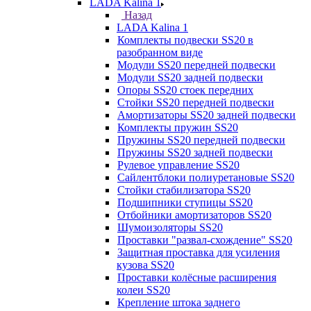
LADA Kalina 1
Назад
LADA Kalina 1
Комплекты подвески SS20 в
разобранном виде
Модули SS20 передней подвески
Модули SS20 задней подвески
Опоры SS20 стоек передних
Стойки SS20 передней подвески
Амортизаторы SS20 задней подвески
Комплекты пружин SS20
Пружины SS20 передней подвески
Пружины SS20 задней подвески
Рулевое управление SS20
Сайлентблоки полиуретановые SS20
Стойки стабилизатора SS20
Подшипники ступицы SS20
Отбойники амортизаторов SS20
Шумоизоляторы SS20
Проставки "развал-схождение" SS20
Защитная проставка для усиления
кузова SS20
Проставки колёсные расширения
колеи SS20
Крепление штока заднего