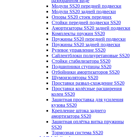
разобранном виде
Модули SS20 передней подвески
Модули SS20 задней подвески
Опоры SS20 стоек передних
Стойки передней подвески SS20
Амортизаторы SS20 задней подвески
Комплекты пружин SS20
Пружины SS20 передней подвески
Пружины SS20 задней подвески
Рулевое управление SS20
Сайлентблоки полиуретановые SS20
Стойки стабилизатора SS20
Подшипники ступицы SS20
Отбойники амортизаторов SS20
Шумоизоляторы SS20
Проставки развал-схождение SS20
Проставки колёсные расширения
колеи SS20
Защитная проставка для усиления
кузова SS20
Крепление штока заднего
амортизатора SS20
Защитная оплётка витка пружины
SS20
Тормозная система SS20