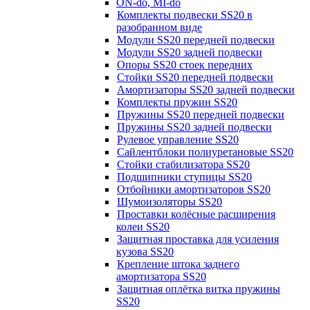
ON-do, MI-do
Комплекты подвески SS20 в
разобранном виде
Модули SS20 передней подвески
Модули SS20 задней подвески
Опоры SS20 стоек передних
Стойки SS20 передней подвески
Амортизаторы SS20 задней подвески
Комплекты пружин SS20
Пружины SS20 передней подвески
Пружины SS20 задней подвески
Рулевое управление SS20
Сайлентблоки полиуретановые SS20
Стойки стабилизатора SS20
Подшипники ступицы SS20
Отбойники амортизаторов SS20
Шумоизоляторы SS20
Проставки колёсные расширения
колеи SS20
Защитная проставка для усиления
кузова SS20
Крепление штока заднего
амортизатора SS20
Защитная оплётка витка пружины
SS20