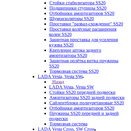
Стойки стабилизатора SS20
Подшипники ступицы SS20
Отбойники амортизаторов SS20
Шумоизоляторы SS20
Проставки "развал-схождение" SS20
Проставки колёсные расширения
колеи SS20
Защитная проставка для усиления
кузова SS20
Крепление штока заднего
амортизатора SS20
Защитная оплётка витка пружины
SS20
Тормозная система SS20
LADA Vesta, Vesta SW
Назад
LADA Vesta, Vesta SW
Стойки SS20 передней подвески
Амортизаторы SS20 задней подвески
Сайлентблоки полиуретановые SS20
Отбойники амортизаторов SS20
Пружины SS20 передней и задней
подвески
Тормозная система
LADA Vesta Cross, SW Cross