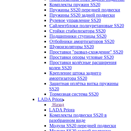
Комплекты пружин SS20
Пружины SS20 передней подвески
Пружины SS20 задней подвески
Рулевое управление SS20
Сайлентблоки полиуретановые SS20
Стойки стабилизатора SS20
Подшипники ступицы SS20
Отбойники амортизаторов SS20
Шумоизоляторы SS20
Проставки "развал-схождение" SS20
Проставки опоры угловые SS20
Проставки колёсные расширения
колеи SS20
Крепление штока заднего
амортизатора SS20
Защитная оплётка витка пружины
SS20
Тормозная система SS20
LADA Priora
Назад
LADA Priora
Комплекты подвески SS20 в
разобранном виде
Модули SS20 передней подвески
Модули SS20 задней подвески