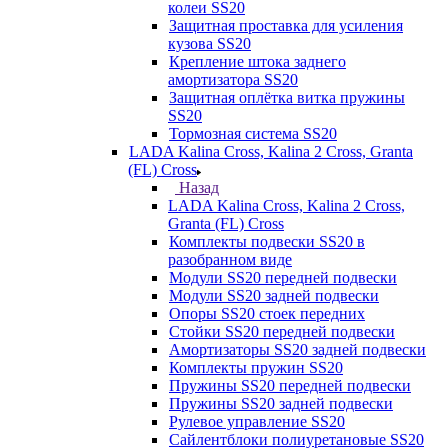
колеи SS20
Защитная проставка для усиления
кузова SS20
Крепление штока заднего
амортизатора SS20
Защитная оплётка витка пружины
SS20
Тормозная система SS20
LADA Kalina Cross, Kalina 2 Cross, Granta
(FL) Cross
Назад
LADA Kalina Cross, Kalina 2 Cross,
Granta (FL) Cross
Комплекты подвески SS20 в
разобранном виде
Модули SS20 передней подвески
Модули SS20 задней подвески
Опоры SS20 стоек передних
Стойки SS20 передней подвески
Амортизаторы SS20 задней подвески
Комплекты пружин SS20
Пружины SS20 передней подвески
Пружины SS20 задней подвески
Рулевое управление SS20
Сайлентблоки полиуретановые SS20