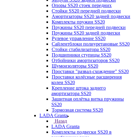
Опоры SS20 стоек передних
Стойки SS20 передней подвески
Амортизаторы SS20 задней подвески
Комплекты пружин SS20
Пружины SS20 передней подвески
Пружины SS20 задней подвески
Рулевое управление SS20
Сайлентблоки полиуретановые SS20
Стойки стабилизатора SS20
Подшипники ступицы SS20
Отбойники амортизаторов SS20
Шумоизоляторы SS20
Проставки "развал-схождение" SS20
Проставки колёсные расширения
колеи SS20
Крепление штока заднего
амортизатора SS20
Защитная оплётка витка пружины
SS20
Тормозная система SS20
LADA Granta
Назад
LADA Granta
Комплекты подвески SS20 в