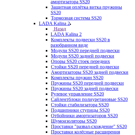
амортизатора SS20
Защитная оплётка витка пружины
SS20
Тормозная система SS20
LADA Kalina 2
Назад
LADA Kalina 2
Комплекты подвески SS20 в
разобранном виде
Модули SS20 передней подвески
Модули SS20 задней подвески
Опоры SS20 стоек передних
Стойки SS20 передней подвески
Амортизаторы SS20 задней подвески
Комплекты пружин SS20
Пружины SS20 передней подвески
Пружины SS20 задней подвески
Рулевое управление SS20
Сайлентблоки полиуретановые SS20
Стойки стабилизатора SS20
Подшипники ступицы SS20
Отбойники амортизаторов SS20
Шумоизоляторы SS20
Проставки "развал-схождение" SS20
Проставки колёсные расширения