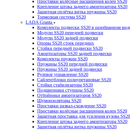
Проставки колёсные расширения колеи SS20
Крепление штока заднего амортизатора SS20
Защитная оплётка витка пружины SS20
Тормозная система SS20
LADA Granta
Комплекты подвески SS20 в разобранном вид
Модули SS20 передней подвески
Модули SS20 задней подвески
Опоры SS20 стоек передних
Стойки передней подвески SS20
Амортизаторы SS20 задней подвески
Комплекты пружин SS20
Пружины SS20 передней подвески
Пружины SS20 задней подвески
Рулевое управление SS20
Сайлентблоки полиуретановые SS20
Стойки стабилизатора SS20
Подшипники ступицы SS20
Отбойники амортизаторов SS20
Шумоизоляторы SS20
Проставки развал-схождение SS20
Проставки колёсные расширения колеи SS20
Защитная проставка для усиления кузова SS2
Крепление штока заднего амортизатора SS20
Защитная оплётка витка пружины SS20