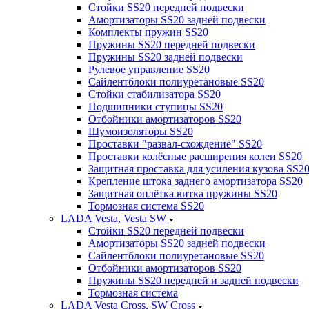
Стойки SS20 передней подвески
Амортизаторы SS20 задней подвески
Комплекты пружин SS20
Пружины SS20 передней подвески
Пружины SS20 задней подвески
Рулевое управление SS20
Сайлентблоки полиуретановые SS20
Стойки стабилизатора SS20
Подшипники ступицы SS20
Отбойники амортизаторов SS20
Шумоизоляторы SS20
Проставки "развал-схождение" SS20
Проставки колёсные расширения колеи SS20
Защитная проставка для усиления кузова SS2
Крепление штока заднего амортизатора SS20
Защитная оплётка витка пружины SS20
Тормозная система SS20
LADA Vesta, Vesta SW
Стойки SS20 передней подвески
Амортизаторы SS20 задней подвески
Сайлентблоки полиуретановые SS20
Отбойники амортизаторов SS20
Пружины SS20 передней и задней подвески
Тормозная система
LADA Vesta Cross, SW Cross