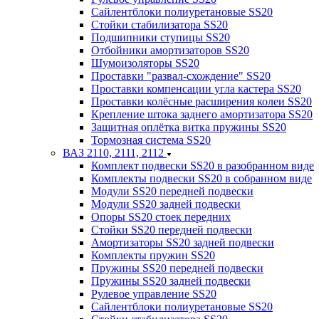
Сайлентблоки полиуретановые SS20
Стойки стабилизатора SS20
Подшипники ступицы SS20
Отбойники амортизаторов SS20
Шумоизоляторы SS20
Проставки "развал-схождение" SS20
Проставки компенсации угла кастера SS20
Проставки колёсные расширения колеи SS20
Крепление штока заднего амортизатора SS20
Защитная оплётка витка пружины SS20
Тормозная система SS20
ВАЗ 2110, 2111, 2112
Комплект подвески SS20 в разобранном виде
Комплекты подвески SS20 в собранном виде
Модули SS20 передней подвески
Модули SS20 задней подвески
Опоры SS20 стоек передних
Стойки SS20 передней подвески
Амортизаторы SS20 задней подвески
Комплекты пружин SS20
Пружины SS20 передней подвески
Пружины SS20 задней подвески
Рулевое управление SS20
Сайлентблоки полиуретановые SS20