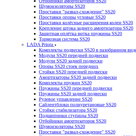
Отбойники амортизаторов SS20
Шумоизоляторы SS20
Проставки "развал-схождение" SS20
Проставки опоры угловые SS20
Проставки колёсные расширения колеи SS20
Крепление штока заднего амортизатора SS20
Защитная оплётка витка пружины SS20
Тормозная система SS20
LADA Priora
Комплекты подвески SS20 в разобранном вид
Модули SS20 передней подвески
Модули SS20 задней подвески
Опоры SS20 стоек передних
Стойки SS20 передней подвески
Амортизаторы SS20 задней подвески
Комплекты пружин SS20
Пружины SS20 передней подвески
Пружины SS20 задней подвески
Рулевое управление SS20
Сайлентблоки полиуретановые SS20
Стойки стабилизатора SS20
Подшипники ступицы SS20
Отбойники амортизаторов SS20
Шумоизоляторы SS20
Проставки "развал-схождение" SS20