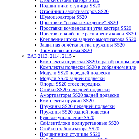
Стойки стабилизатора SS20
Подшипники ступицы SS20
Отбойники амортизаторов SS20
Шумоизоляторы SS20
Проставки "развал-схождение" SS20
Проставки компенсации угла кастера SS20
Проставки колёсные расширения колеи SS20
Крепление штока заднего амортизатора SS20
Защитная оплётка витка пружины SS20
Тормозная система SS20
ВАЗ 2113, 2114, 2115
Комплекты подвески SS20 в разобранном вид
Комплекты подвески SS20 в собранном виде
Модули SS20 передней подвески
Модули SS20 задней подвески
Опоры SS20 стоек передних
Стойки SS20 передней подвески
Амортизаторы SS20 задней подвески
Комплекты пружин SS20
Пружины SS20 передней подвески
Пружины SS20 задней подвески
Рулевое управление SS20
Сайлентблоки полиуретановые SS20
Стойки стабилизатора SS20
Подшипники ступицы SS20