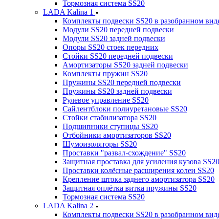
Тормозная система SS20
LADA Kalina 1
Комплекты подвески SS20 в разобранном вид
Модули SS20 передней подвески
Модули SS20 задней подвески
Опоры SS20 стоек передних
Стойки SS20 передней подвески
Амортизаторы SS20 задней подвески
Комплекты пружин SS20
Пружины SS20 передней подвески
Пружины SS20 задней подвески
Рулевое управление SS20
Сайлентблоки полиуретановые SS20
Стойки стабилизатора SS20
Подшипники ступицы SS20
Отбойники амортизаторов SS20
Шумоизоляторы SS20
Проставки "развал-схождение" SS20
Защитная проставка для усиления кузова SS2
Проставки колёсные расширения колеи SS20
Крепление штока заднего амортизатора SS20
Защитная оплётка витка пружины SS20
Тормозная система SS20
LADA Kalina 2
Комплекты подвески SS20 в разобранном вид