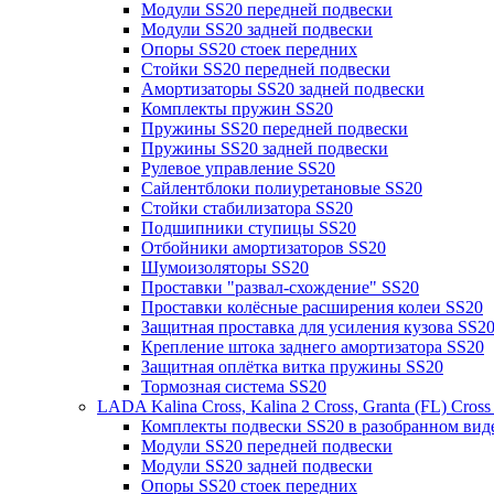
Модули SS20 передней подвески
Модули SS20 задней подвески
Опоры SS20 стоек передних
Стойки SS20 передней подвески
Амортизаторы SS20 задней подвески
Комплекты пружин SS20
Пружины SS20 передней подвески
Пружины SS20 задней подвески
Рулевое управление SS20
Сайлентблоки полиуретановые SS20
Стойки стабилизатора SS20
Подшипники ступицы SS20
Отбойники амортизаторов SS20
Шумоизоляторы SS20
Проставки "развал-схождение" SS20
Проставки колёсные расширения колеи SS20
Защитная проставка для усиления кузова SS2
Крепление штока заднего амортизатора SS20
Защитная оплётка витка пружины SS20
Тормозная система SS20
LADA Kalina Cross, Kalina 2 Cross, Granta (FL) Cros
Комплекты подвески SS20 в разобранном вид
Модули SS20 передней подвески
Модули SS20 задней подвески
Опоры SS20 стоек передних